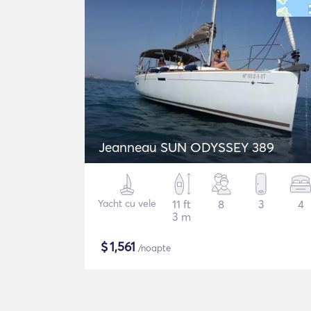
Jeanneau SUN ODYSSEY 389
Yacht cu vele
11 ft
8
3
4
3 m
$
1,561
/noapte