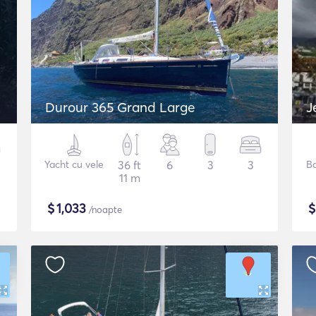
Durour 365 Grand Large
J
Yacht cu vele
36 ft
6
3
3
Ba
11 m
$
1,033
/noapte