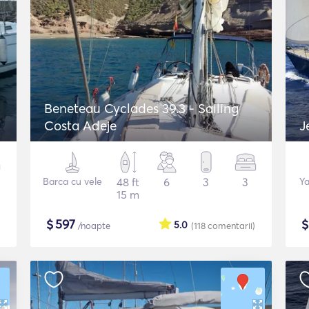
Beneteau Cyclades 39.3 - Sailing
Costa Adeje
J
Barca cu vele
48 ft
6
3
3
Ya
15 m
$
597
5.0
/noapte
(118
comentarii
)