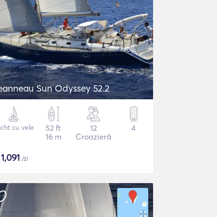
eanneau Sun Odyssey 52.2
cht cu vele
52 ft
12
4
16 m
Croazieră
$
1,091
/zi