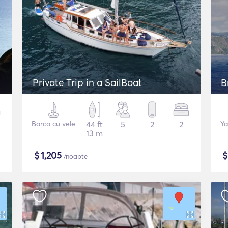
Private Trip in a SailBoat
B
Barca cu vele
44 ft
5
2
2
Ya
13 m
$
1,205
/noapte