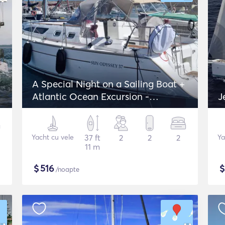
A Special Night on a Sailing Boat +
Atlantic Ocean Excursion -
J
Jeanneau Sun Odyssey 37
Yacht cu vele
37 ft
2
2
2
Ya
11 m
$
516
/noapte