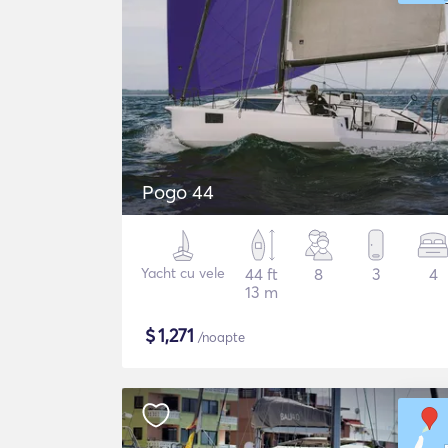
Pogo 44
Yacht cu vele
44 ft
8
3
4
13 m
$
1,271
/noapte