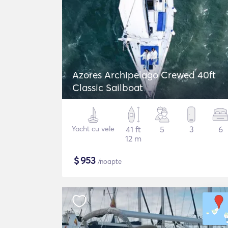
Azores Archipelago Crewed 40ft
Classic Sailboat
Yacht cu vele
41 ft
5
3
6
12 m
$
953
/noapte