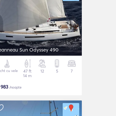
eanneau Sun Odyssey 490
cht cu vele
47 ft
12
5
7
14 m
$
983
/noapte