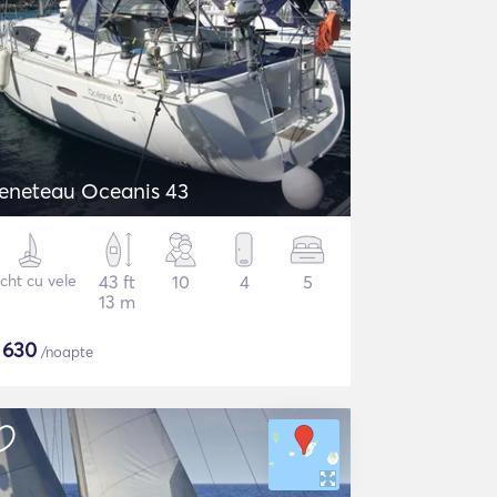
eneteau Oceanis 43
cht cu vele
43 ft
10
4
5
13 m
$
630
/noapte