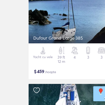
Dufour Grand Large 385
Yacht cu vele
39 ft
4
3
3
12 m
$
459
/noapte