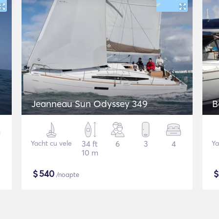
Jeanneau Sun Odyssey 349
B
Yacht cu vele
34 ft
6
3
4
Ya
10 m
$
540
/noapte