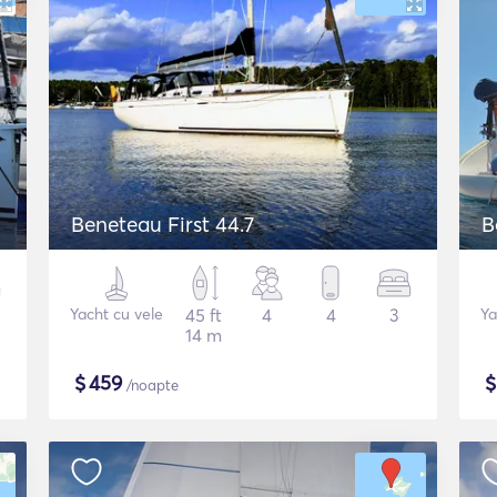
Beneteau First 44.7
B
Yacht cu vele
45 ft
4
4
3
Ya
14 m
$
459
/noapte