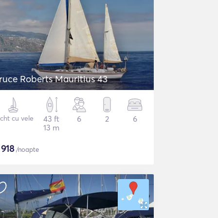
ruce Roberts Mauritius 43
cht cu vele
43 ft
6
2
6
13 m
$
918
/noapte