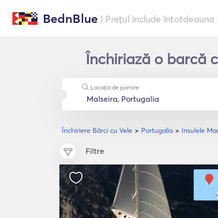
BednBlue
| Prețul include întotdeauna 
Închiriază o barcă c
Locația de pornire
Închiriere Bărci cu Vele
Portugalia
Insulele Ma
Filtre