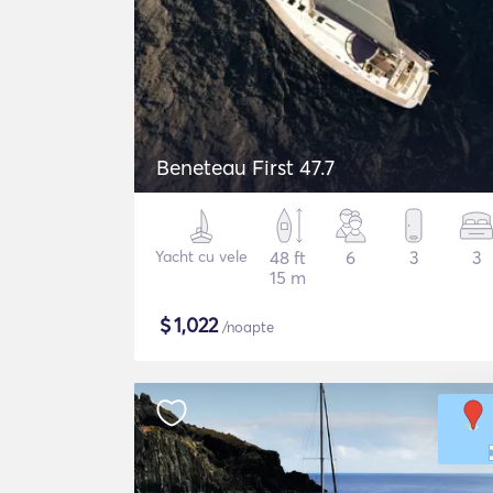
Beneteau First 47.7
Yacht cu vele
48 ft
6
3
3
15 m
$
1,022
/noapte