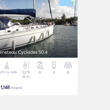
eneteau Cyclades 50.4
cht cu vele
52 ft
8
4
4
16 m
$
1,148
/noapte