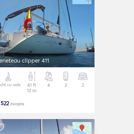
eneteau clipper 411
cht cu vele
41 ft
4
2
2
12 m
$
522
/noapte