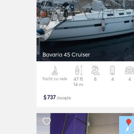
Bavaria 45 Cruiser
Yacht cu vele
47 ft
8
4
4
14 m
$
737
/noapte