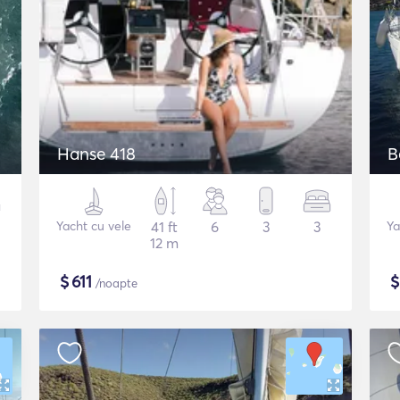
Hanse 418
B
Yacht cu vele
41 ft
6
3
3
Ya
12 m
$
611
/noapte