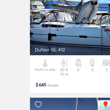
Dufour GL 412
Yacht cu vele
43 ft
6
3
3
13 m
$
645
/noapte