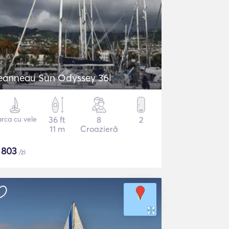
eanneau Sun Odyssey 36i
rca cu vele
36 ft
8
2
11 m
Croazieră
$
803
/zi