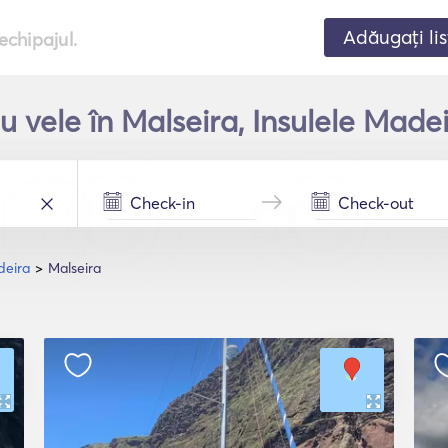
Adăugați lis
echipajul.
u vele în Malseira, Insulele Made
deira
Malseira