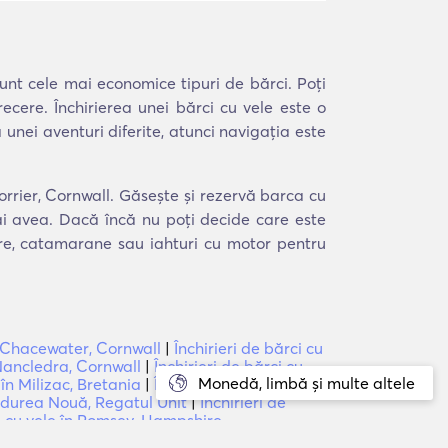
sunt cele mai economice tipuri de bărci. Poți
cere. Închirierea unei bărci cu vele este o
 unei aventuri diferite, atunci navigația este
corrier, Cornwall. Găsește și rezervă barca cu
 ai avea. Dacă încă nu poți decide care este
ere, catamarane sau iahturi cu motor pentru
în Chacewater, Cornwall
|
Închirieri de bărci cu
 Nancledra, Cornwall
|
Închirieri de bărci cu
Monedă, limbă și multe altele
 în Milizac, Bretania
|
Închirieri de bărci cu
Pădurea Nouă, Regatul Unit
|
Închirieri de
ci cu vele în Romsey, Hampshire