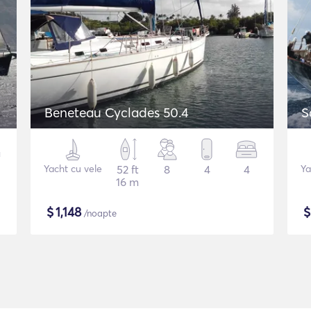
Beneteau Cyclades 50.4
S
Yacht cu vele
52 ft
8
4
4
Ya
16 m
$
1,148
/noapte