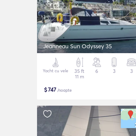
Jeanneau Sun Odyssey 35
Yacht cu vele
35 ft
6
3
3
11 m
$
747
/noapte