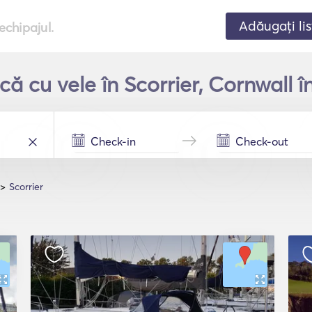
Adăugați lis
echipajul.
că cu vele în Scorrier, Cornwall 
Scorrier