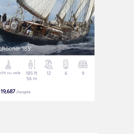
chooner 185'
cht cu vele
185 ft
12
6
9
56 m
$
19,687
/noapte