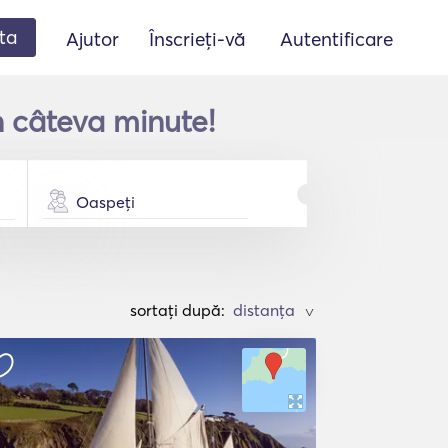
ta
Ajutor
Înscrieți-vă
Autentificare
în câteva minute!
Oaspeți
sortați după:
>