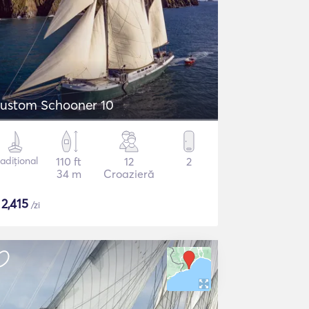
ustom Schooner 10
radițional
110 ft
12
2
34 m
Croazieră
$
2,415
/zi