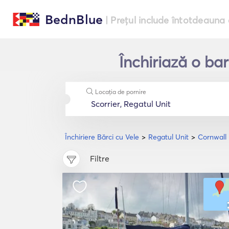
BednBlue
| Prețul include întotdeauna 
Închiriază o bar
Locația de pornire
Închiriere Bărci cu Vele
Regatul Unit
Cornwall
Filtre