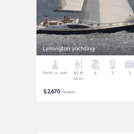
Lymington yachting
Yacht cu vele
45 ft
6
3
3
14 m
$
2,670
/noapte