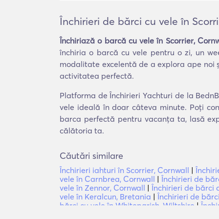
Închirieri de bărci cu vele în Scorr
Închiriază o barcă cu vele în Scorrier, Cornw
închiria o barcă cu vele pentru o zi, un w
modalitate excelentă de a explora ape noi și 
activitatea perfectă.
Platforma de Închirieri Yachturi de la BednBl
vele ideală în doar câteva minute. Poți con
barca perfectă pentru vacanța ta, lasă exp
călătoria ta.
Căutări similare
Închirieri iahturi în Scorrier, Cornwall
|
Închiri
vele în Carnbrea, Cornwall
|
Închirieri de băr
vele în Zennor, Cornwall
|
Închirieri de bărc
vele în Keralcun, Bretania
|
Închirieri de băr
bărci cu vele în Whiteparish, Wiltshire
|
Închi