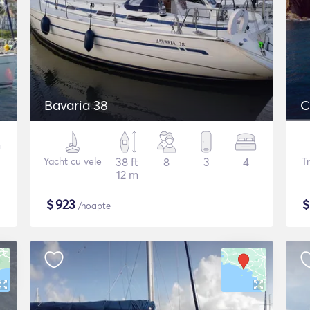
Bavaria 38
C
Yacht cu vele
38 ft
8
3
4
T
12 m
$
923
/noapte