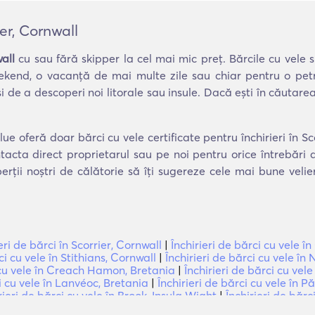
ier, Cornwall
all
cu sau fără skipper la cel mai mic preț. Bărcile cu vele 
eekend, o vacanță de mai multe zile sau chiar pentru o petre
de a descoperi noi litorale sau insule. Dacă ești în căutarea
ue oferă doar bărci cu vele certificate pentru închirieri în S
tacta direct proprietarul sau pe noi pentru orice întrebări
erții noștri de călătorie să îți sugereze cele mai bune veli
eri de bărci în Scorrier, Cornwall
|
Închirieri de bărci cu vele 
ci cu vele în Stithians, Cornwall
|
Închirieri de bărci cu vele în
i cu vele în Creach Hamon, Bretania
|
Închirieri de bărci cu vele
ci cu vele în Lanvéoc, Bretania
|
Închirieri de bărci cu vele în 
rieri de bărci cu vele în Brook, Insula Wight
|
Închirieri de băr