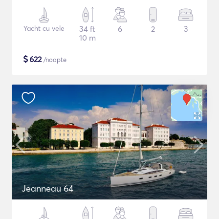
Yacht cu vele
34 ft
6
2
3
10 m
$
622
/noapte
Jeanneau 64