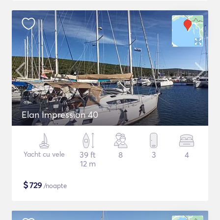
Elan Impression 40
Yacht cu vele
39 ft
8
3
4
12 m
$
729
/noapte