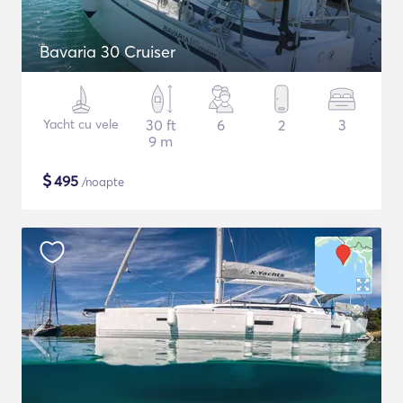
Bavaria 30 Cruiser
Yacht cu vele
30 ft
6
2
3
9 m
$
495
/noapte