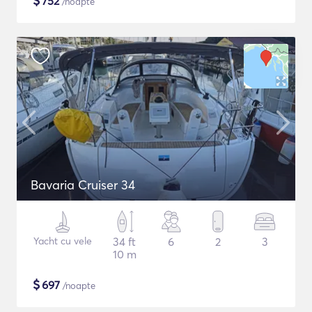
$
752
/noapte
Bavaria Cruiser 34
Yacht cu vele
34 ft
6
2
3
10 m
$
697
/noapte