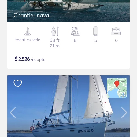
Chantier naval
Yacht cu vele
68 ft
8
5
6
21 m
$
2,526
/noapte