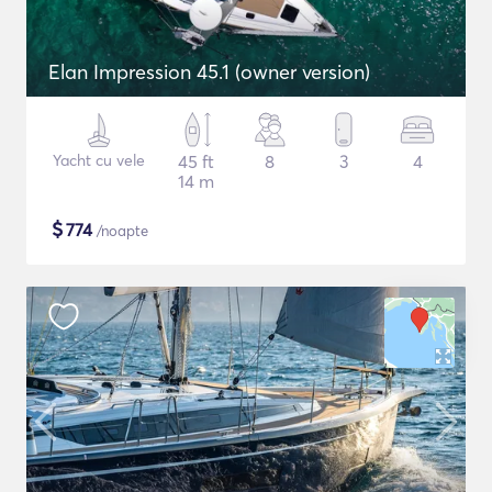
Elan Impression 45.1 (owner version)
Yacht cu vele
45 ft
8
3
4
14 m
$
774
/noapte