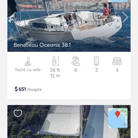
Beneteau Oceanis 38.1
Yacht cu vele
38 ft
8
3
4
12 m
$
651
/noapte