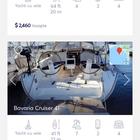
Yacht cu vele
64 ft
4
3
4
20 m
$
2,460
/noapte
Bavaria Cruiser 41
Yacht cu vele
41 ft
7
3
4
12 m