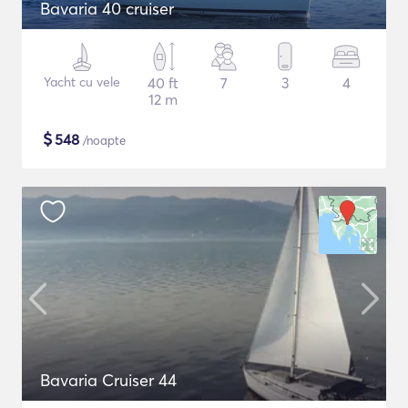
Bavaria 40 cruiser
Yacht cu vele
40 ft
7
3
4
12 m
$
548
/noapte
Bavaria Cruiser 44