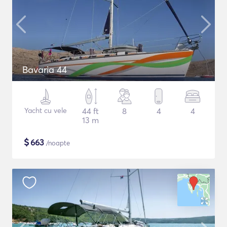
Bavaria 44
Yacht cu vele
44 ft
8
4
4
13 m
$
663
/noapte