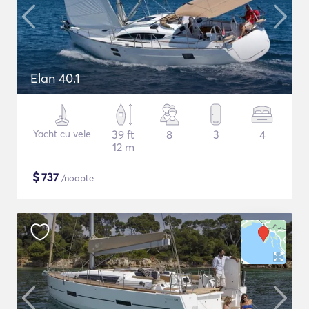
Elan 40.1
Yacht cu vele
39 ft
8
3
4
12 m
$
737
/noapte