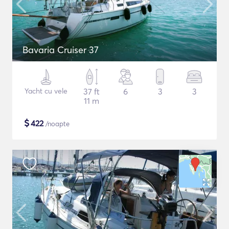
Bavaria Cruiser 37
Yacht cu vele
37 ft
6
3
3
11 m
$
422
/noapte