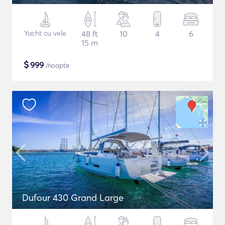
Yacht cu vele
48 ft
10
4
6
15 m
$
999
/noapte
Dufour 430 Grand Large