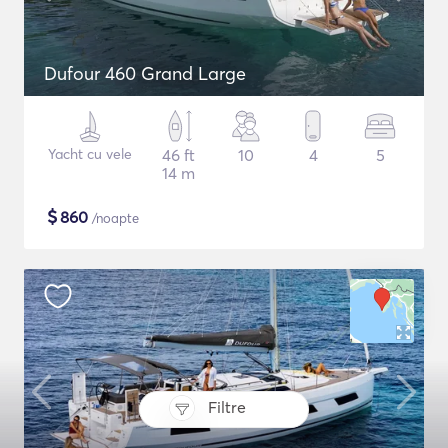
Dufour 460 Grand Large
Yacht cu vele
46 ft
10
4
5
14 m
$
860
/noapte
Filtre