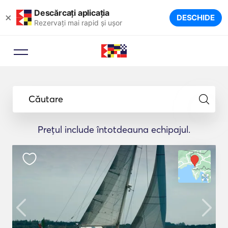
Descărcați aplicația
×
DESCHIDE
Rezervați mai rapid și ușor
Căutare
Prețul include întotdeauna echipajul.