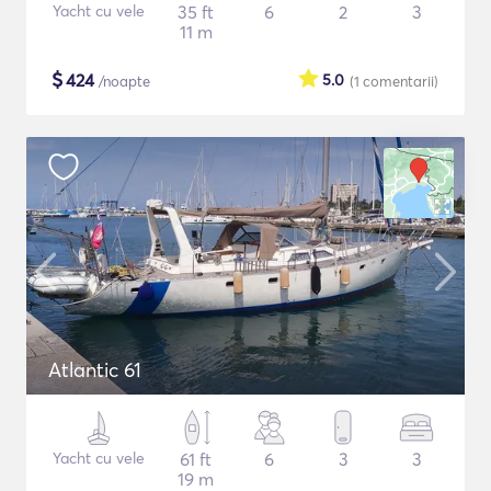
Yacht cu vele
35 ft
6
2
3
11 m
$
424
5.0
/noapte
(1
comentarii
)
Atlantic 61
Yacht cu vele
61 ft
6
3
3
19 m