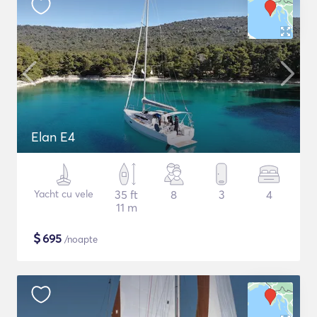
Elan E4
Yacht cu vele
35 ft
8
3
4
11 m
$
695
/noapte