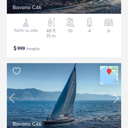
Bavaria C46
Yacht cu vele
48 ft
10
4
6
15 m
$
999
/noapte
Bavaria C46