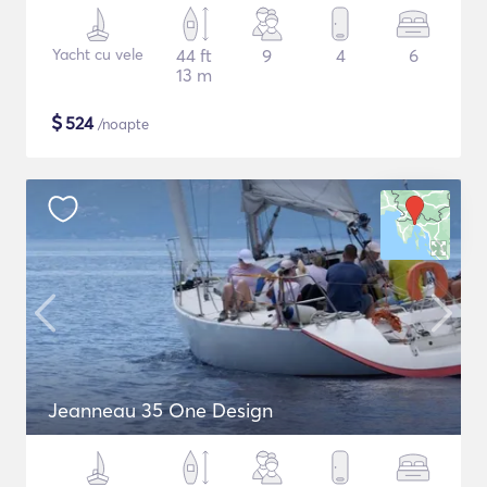
Yacht cu vele
44 ft
9
4
6
13 m
$
524
/noapte
Jeanneau 35 One Design