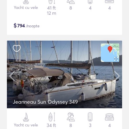
Yacht cu vele
41 ft
8
4
4
12 m
$
794
/noapte
Jeanneau Sun Odyssey 349
Yacht cu vele
34 ft
8
3
4