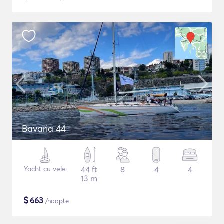
Bavaria 44
Yacht cu vele
44 ft
8
4
4
13 m
$
663
/noapte