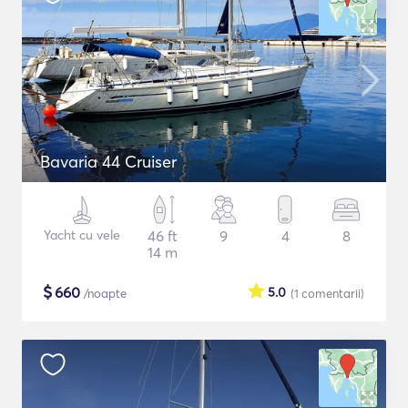
Bavaria 44 Cruiser
Yacht cu vele
46 ft
9
4
8
14 m
$
660
5.0
/noapte
(1
comentarii
)