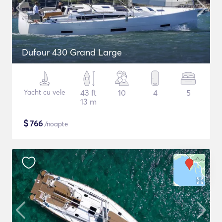
Dufour 430 Grand Large
Yacht cu vele
43 ft
10
4
5
13 m
$
766
/noapte