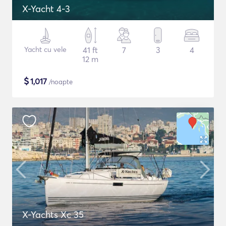
X-Yacht 4-3
Yacht cu vele
41 ft
7
3
4
12 m
$
1,017
/noapte
X-Yachts Xc 35