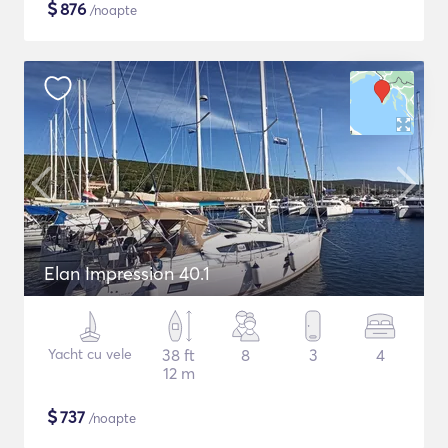
$
876
/noapte
Elan Impression 40.1
Yacht cu vele
38 ft
8
3
4
12 m
$
737
/noapte