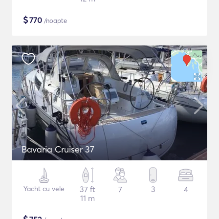
$
770
/noapte
Bavaria Cruiser 37
Yacht cu vele
37 ft
7
3
4
11 m