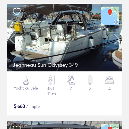
Jeanneau Sun Odyssey 349
Yacht cu vele
35 ft
7
3
4
11 m
$
663
/noapte