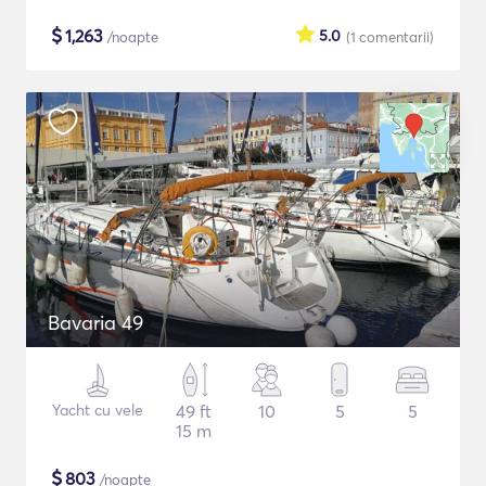
$
1,263
5.0
/noapte
(1
comentarii
)
Bavaria 49
Yacht cu vele
49 ft
10
5
5
15 m
$
803
/noapte