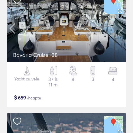
Bavaria Cruiser 38
Yacht cu vele
37 ft
8
3
4
11 m
$
659
/noapte