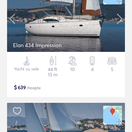
Elan 434 Impression
Yacht cu vele
44 ft
10
4
5
13 m
$
639
/noapte