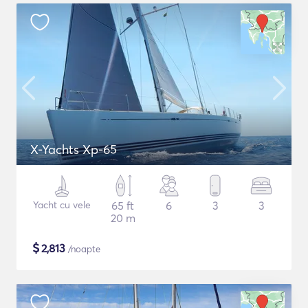
X-Yachts Xp-65
Yacht cu vele
65 ft
6
3
3
20 m
$
2,813
/noapte