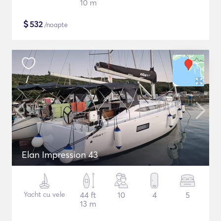
10 m
$
532
/noapte
Elan Impression 43
Yacht cu vele
44 ft
10
4
5
13 m