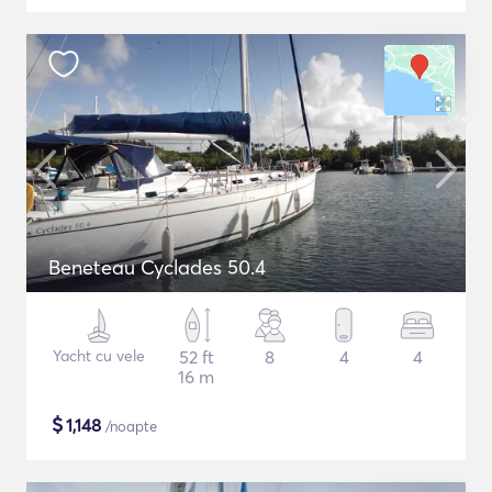
Beneteau Cyclades 50.4
Yacht cu vele
52 ft
8
4
4
16 m
$
1,148
/noapte