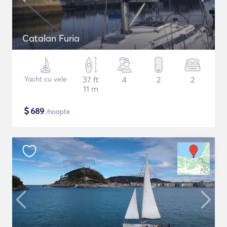
Catalan Furia
Yacht cu vele
37 ft
4
2
2
11 m
$
689
/noapte