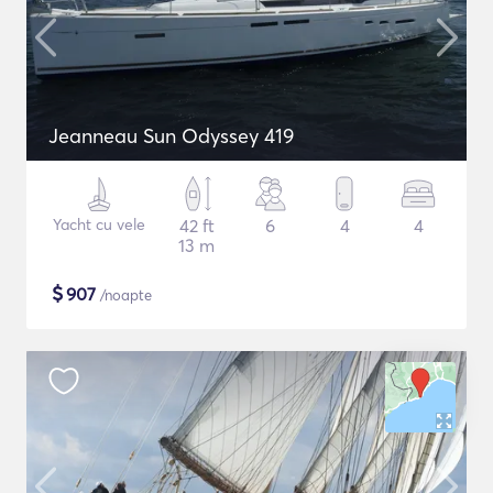
Jeanneau Sun Odyssey 419
Yacht cu vele
42 ft
6
4
4
13 m
$
907
/noapte