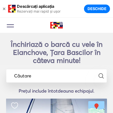
Descărcați aplicația
×
DESCHIDE
Rezervați mai rapid și ușor
Închiriază o barcă cu vele în
Elanchove, Ţara Bascilor în
câteva minute!
Căutare
Prețul include întotdeauna echipajul.