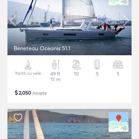
Beneteau Oceanis 51.1
Yacht cu vele
49 ft
10
5
5
15 m
$
2,050
/noapte