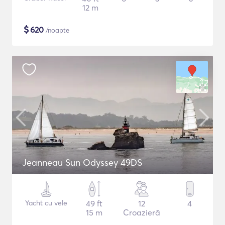
12 m
$
620
/noapte
Jeanneau Sun Odyssey 49DS
Yacht cu vele
49 ft
12
4
15 m
Croazieră