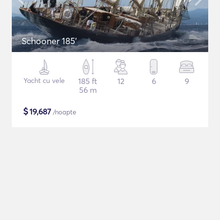
Schooner 185'
Yacht cu vele
185 ft
12
6
9
56 m
$
19,687
/noapte