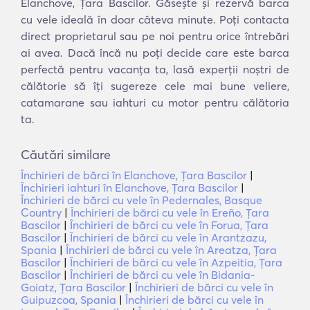
Elanchove, Ţara Bascilor. Găsește și rezervă barca
cu vele ideală în doar câteva minute. Poți contacta
direct proprietarul sau pe noi pentru orice întrebări
ai avea. Dacă încă nu poți decide care este barca
perfectă pentru vacanța ta, lasă experții noștri de
călătorie să îți sugereze cele mai bune veliere,
catamarane sau iahturi cu motor pentru călătoria
ta.
Căutări similare
Închirieri de bărci în Elanchove, Ţara Bascilor
|
Închirieri iahturi în Elanchove, Ţara Bascilor
|
Închirieri de bărci cu vele în Pedernales, Basque
Country
|
Închirieri de bărci cu vele în Ereño, Ţara
Bascilor
|
Închirieri de bărci cu vele în Forua, Ţara
Bascilor
|
Închirieri de bărci cu vele în Arantzazu,
Spania
|
Închirieri de bărci cu vele în Areatza, Ţara
Bascilor
|
Închirieri de bărci cu vele în Azpeitia, Ţara
Bascilor
|
Închirieri de bărci cu vele în Bidania-
Goiatz, Ţara Bascilor
|
Închirieri de bărci cu vele în
Guipuzcoa, Spania
|
Închirieri de bărci cu vele în