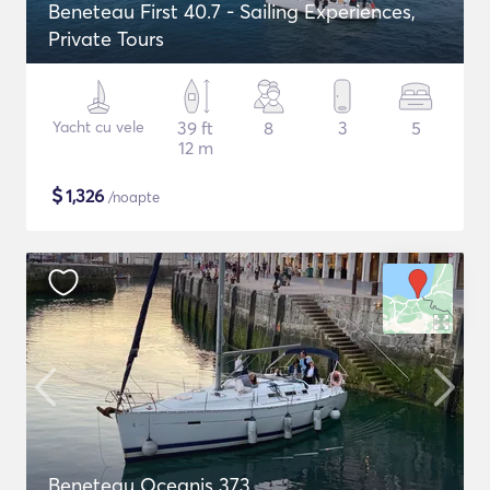
Beneteau First 40.7 - Sailing Experiences,
Private Tours
Yacht cu vele
39 ft
8
3
5
12 m
$
1,326
/noapte
Beneteau Oceanis 373