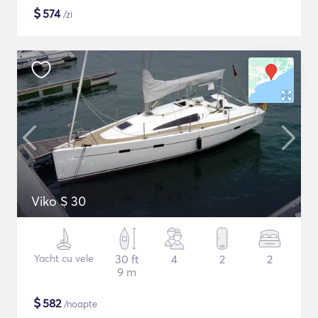
$
574
/zi
Viko S 30
Yacht cu vele
30 ft
4
2
2
9 m
$
582
/noapte