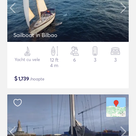
Sailboat in Bilbao
Yacht cu vele
12 ft
6
3
3
4 m
$
1,739
/noapte