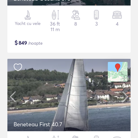
Yacht cu vele
36 ft
8
3
4
11 m
$
849
/noapte
Beneteau First 40.7