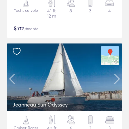
Yacht cu vele
41 ft
8
3
4
12 m
$
712
/noapte
Jeanneau Sun Odyssey
Cruiser Racer
40 ft
6
3
3