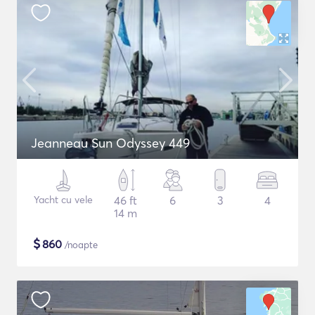
Jeanneau Sun Odyssey 449
Yacht cu vele
46 ft
6
3
4
14 m
$
860
/noapte