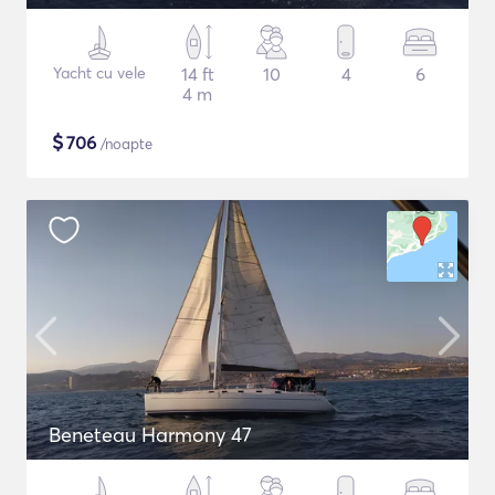
Yacht cu vele
14 ft
10
4
6
4 m
$
706
/noapte
Beneteau Harmony 47