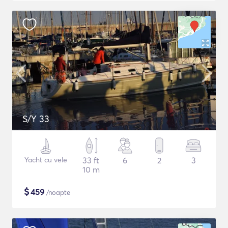
S/Y 33
Yacht cu vele
33 ft
6
2
3
10 m
$
459
/noapte