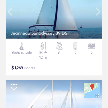
Jeanneau Sunodyssey 39 DS
Yacht cu vele
39 ft
6
2
2
12 m
$
1,269
/noapte