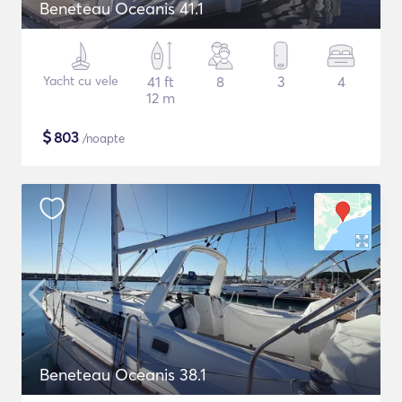
Beneteau Oceanis 41.1
Yacht cu vele
41 ft
8
3
4
12 m
$
803
/noapte
Beneteau Oceanis 38.1