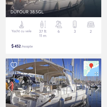
DUFOUR 38.5GL
Yacht cu vele
37 ft
6
3
2
11 m
$
452
/noapte