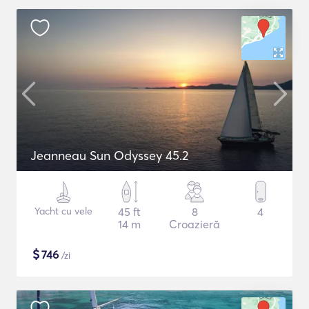
Jeanneau Sun Odyssey 45.2
Yacht cu vele
45 ft
8
4
14 m
Croazieră
$
746
/zi