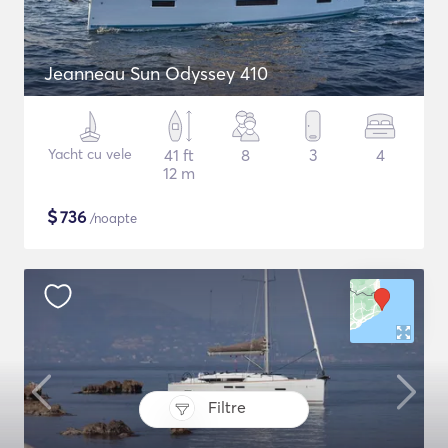
Jeanneau Sun Odyssey 410
Yacht cu vele
41 ft
8
3
4
12 m
$
736
/noapte
Filtre