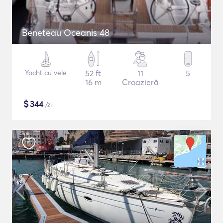
Beneteau Oceanis 48
Yacht cu vele
52 ft
11
5
16 m
Croazieră
$
344
/zi