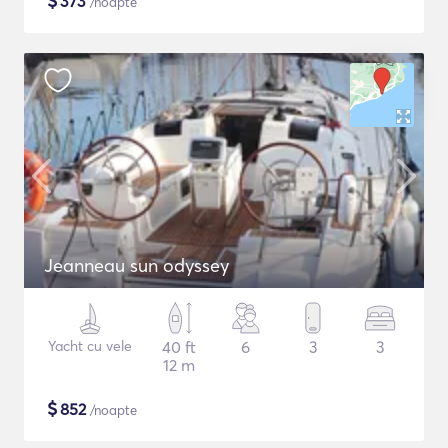
$
373
/noapte
Jeanneau sun odyssey
Yacht cu vele
40 ft
6
3
3
12 m
$
852
/noapte