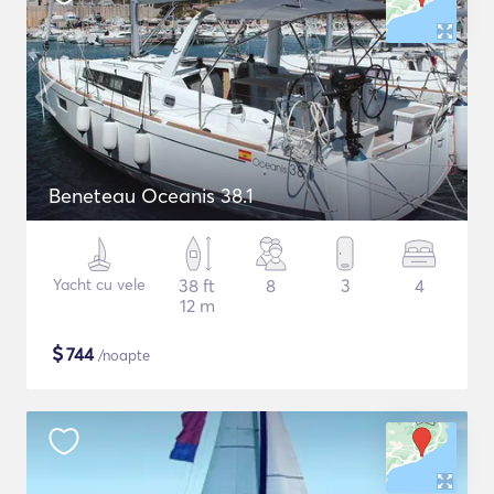
Beneteau Oceanis 38.1
Yacht cu vele
38 ft
8
3
4
12 m
$
744
/noapte