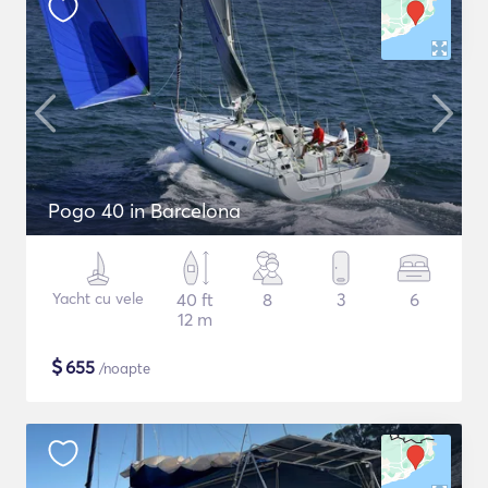
Pogo 40 in Barcelona
Yacht cu vele
40 ft
8
3
6
12 m
$
655
/noapte