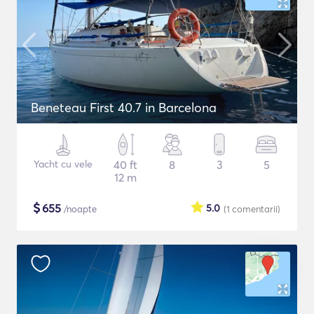
Beneteau First 40.7 in Barcelona
Yacht cu vele
40 ft
8
3
5
12 m
$
655
5.0
/noapte
(1
comentarii
)