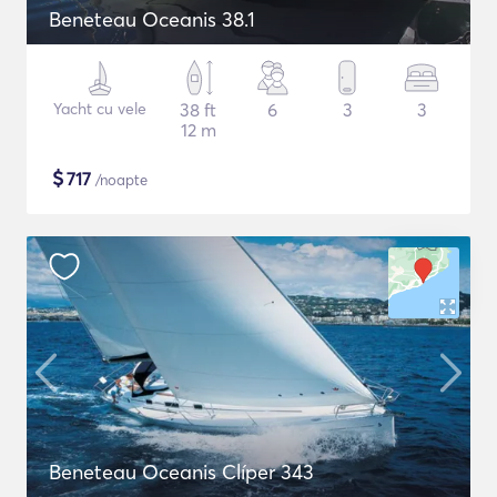
Beneteau Oceanis 38.1
Yacht cu vele
38 ft
6
3
3
12 m
$
717
/noapte
Beneteau Oceanis Clíper 343