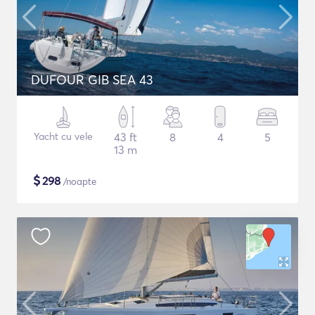
DUFOUR GIB SEA 43
Yacht cu vele
43 ft
8
4
5
13 m
$
298
/noapte