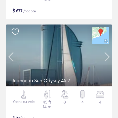
$
677
/noapte
Jeanneau Sun Odysey 45.2
Yacht cu vele
45 ft
8
4
4
14 m