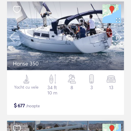
Hanse 350
Yacht cu vele
34 ft
8
3
13
10 m
$
677
/noapte