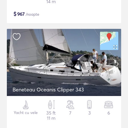
14 m
$
967
/noapte
Beneteau Oceanis Clipper 343
Yacht cu vele
35 ft
7
3
6
11 m