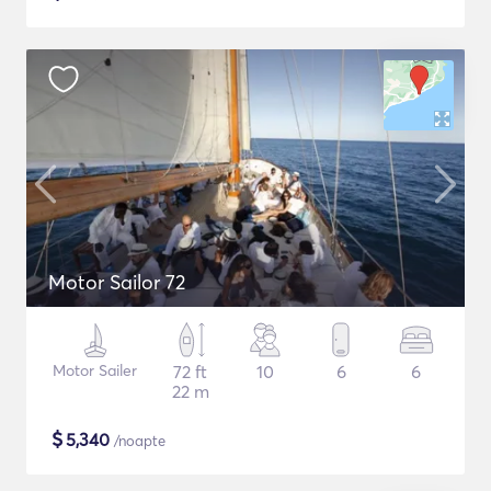
Motor Sailor 72
Motor Sailer
72 ft
10
6
6
22 m
$
5,340
/noapte