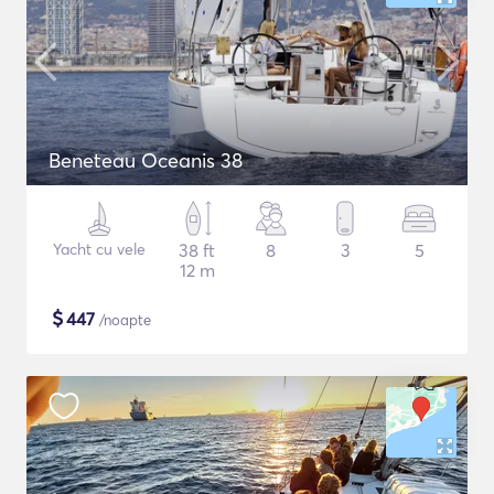
Beneteau Oceanis 38
Yacht cu vele
38 ft
8
3
5
12 m
$
447
/noapte