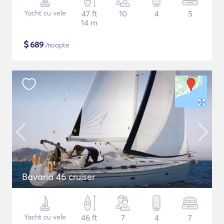
Yacht cu vele
47 ft
10
4
5
14 m
$
689
/noapte
Bavaria 46 cruiser
Yacht cu vele
46 ft
7
4
7