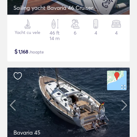
Sailing yacht Bavaria 46 Cruiser
Yacht cu vele
46 ft
6
4
4
14 m
$
1,168
/noapte
Bavaria 45