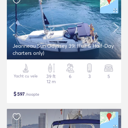
Jeanneau Sun Odyssey 39i (Full & Half-Day
charters only)
Yacht cu vele
39 ft
6
3
5
12 m
$
597
/noapte