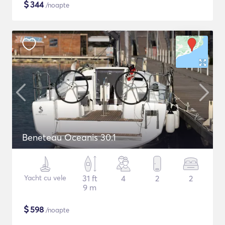
$
344
/noapte
Beneteau Oceanis 30.1
Yacht cu vele
31 ft
4
2
2
9 m
$
598
/noapte