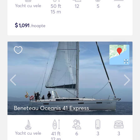
Yacht cu vele
50 ft
12
5
6
15 m
$
1,091
/noapte
Beneteau Oceanis 41 Express
Yacht cu vele
41 ft
6
3
3
12 m