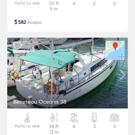
Yacht cu vele
30 ft
4
2
2
9 m
$
582
/noapte
Beneteau Oceanis 38
Yacht cu vele
38 ft
8
3
5
12 m