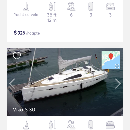
Yacht cu vele
38 ft
6
3
3
12 m
$
926
/noapte
Viko S 30