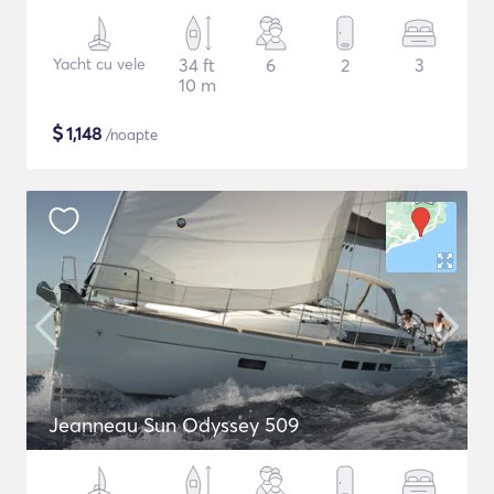
Yacht cu vele
34 ft
6
2
3
10 m
$
1,148
/noapte
Jeanneau Sun Odyssey 509