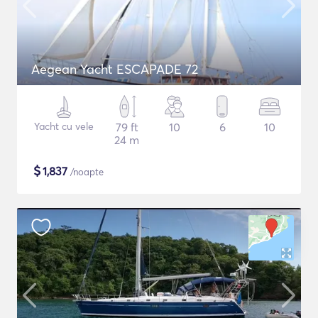
Aegean Yacht ESCAPADE 72
Yacht cu vele
79 ft
10
6
10
24 m
$
1,837
/noapte