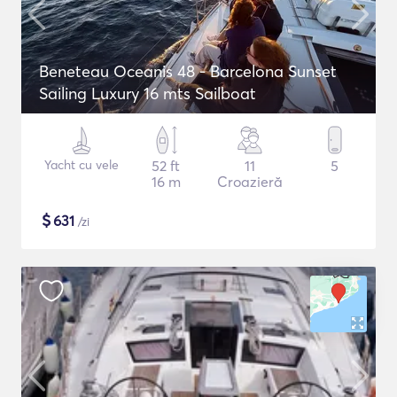
Beneteau Oceanis 48 - Barcelona Sunset
Sailing Luxury 16 mts Sailboat
Yacht cu vele
52 ft
11
5
16 m
Croazieră
$
631
/zi