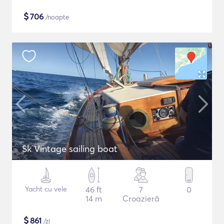
$
706
/noapte
Sk Vintage sailing boat
Yacht cu vele
46 ft
7
0
14 m
Croazieră
$
861
/zi