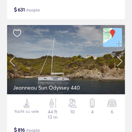
$
631
/noapte
Jeanneau Sun Odyssey 440
Yacht cu vele
44 ft
10
4
6
13 m
$
816
/noapte