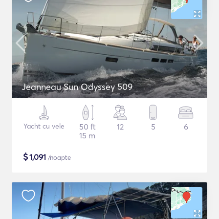
Jeanneau Sun Odyssey 509
Yacht cu vele
50 ft
12
5
6
15 m
$
1,091
/noapte