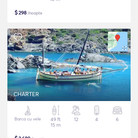
$
298
/noapte
CHARTER
Barca cu vele
49 ft
12
4
6
15 m