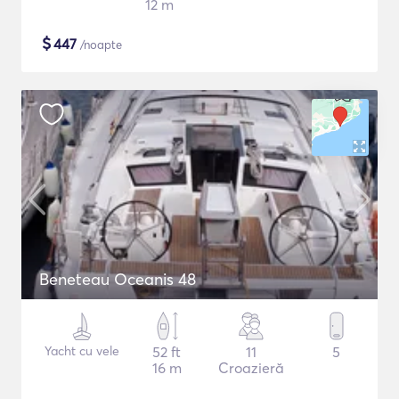
12 m
$
447
/noapte
Beneteau Oceanis 48
Yacht cu vele
52 ft
11
5
16 m
Croazieră