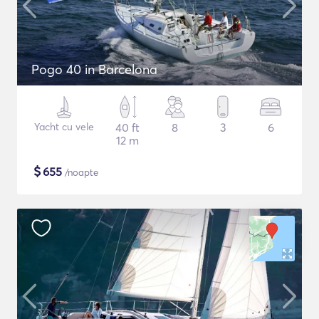
Pogo 40 in Barcelona
Yacht cu vele
40 ft
8
3
6
12 m
$
655
/noapte