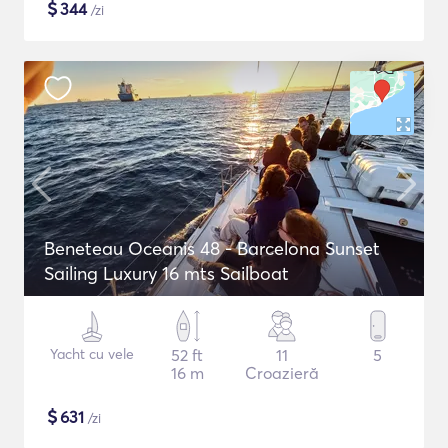
$
344
/zi
Beneteau Oceanis 48 - Barcelona Sunset
Sailing Luxury 16 mts Sailboat
Yacht cu vele
52 ft
11
5
16 m
Croazieră
$
631
/zi