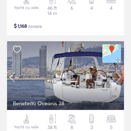
Yacht cu vele
46 ft
6
4
4
14 m
$
1,168
/noapte
Beneteau Oceanis 38
Yacht cu vele
38 ft
8
3
5