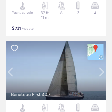
Yacht cu vele
37 ft
8
3
4
11 m
$
731
/noapte
Beneteau First 40.7