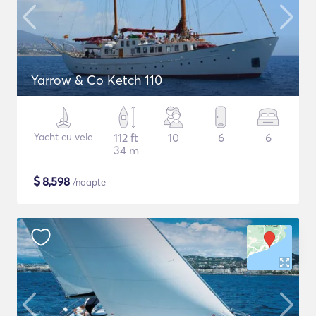
Yarrow & Co Ketch 110
Yacht cu vele
112 ft
10
6
6
34 m
$
8,598
/noapte