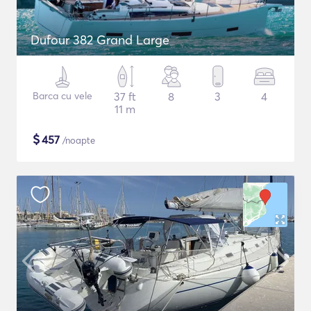
Dufour 382 Grand Large
Barca cu vele
37 ft
8
3
4
11 m
$
457
/noapte