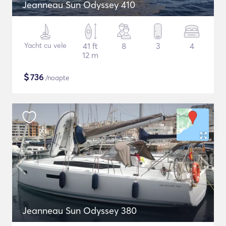
Jeanneau Sun Odyssey 410
Yacht cu vele
41 ft
8
3
4
12 m
$
736
/noapte
Jeanneau Sun Odyssey 380