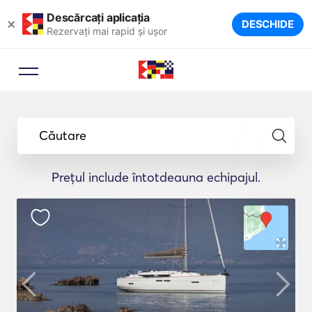
Descărcați aplicația
×
DESCHIDE
Rezervați mai rapid și ușor
Căutare
Prețul include întotdeauna echipajul.