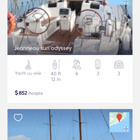
Jeanneau sun odyssey
Yacht cu vele
40 ft
6
3
3
12 m
$
852
/noapte