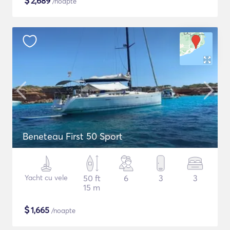
$
2,689
/noapte
Beneteau First 50 Sport
Yacht cu vele
50 ft
6
3
3
15 m
$
1,665
/noapte