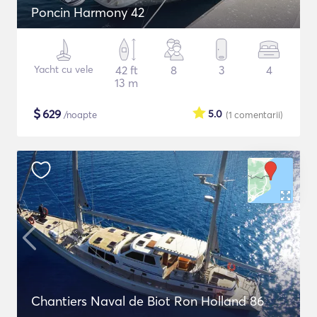
Poncin Harmony 42
Yacht cu vele
42 ft
8
3
4
13 m
$
629
5.0
/noapte
(1
comentarii
)
Chantiers Naval de Biot Ron Holland 86