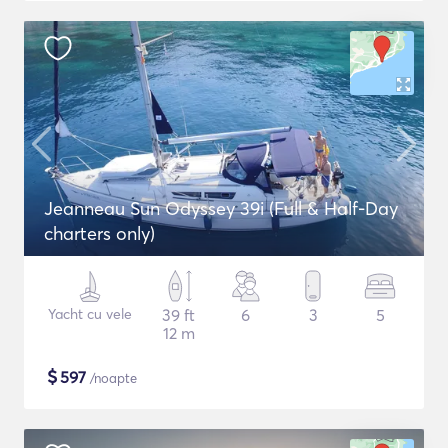
Jeanneau Sun Odyssey 39i (Full & Half-Day
charters only)
Yacht cu vele
39 ft
6
3
5
12 m
$
597
/noapte