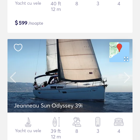
Yacht cu vele
40 ft
8
3
4
12 m
$
599
/noapte
Jeanneau Sun Odyssey 39i
Yacht cu vele
39 ft
8
3
4
12 m