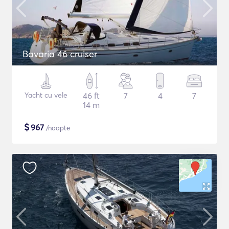
Bavaria 46 cruiser
Yacht cu vele
46 ft
7
4
7
14 m
$
967
/noapte