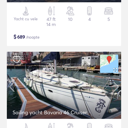
Yacht cu vele
47 ft
10
4
5
14 m
$
689
/noapte
Sailing yacht Bavaria 46 Cruiser