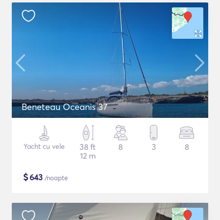
Beneteau Oceanis 37
Yacht cu vele
38 ft
8
3
8
12 m
$
643
/noapte