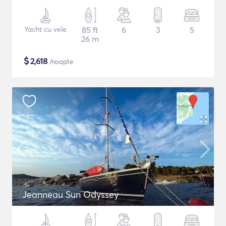
Yacht cu vele
85 ft
6
3
5
26 m
$
2,618
/noapte
Jeanneau Sun Odyssey