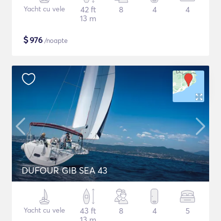
Yacht cu vele
42 ft
8
4
4
13 m
$
976
/noapte
DUFOUR GIB SEA 43
Yacht cu vele
43 ft
8
4
5
13 m