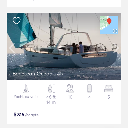
Beneteau Oceanis 45
Yacht cu vele
46 ft
10
4
5
14 m
$
816
/noapte