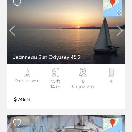
Jeanneau Sun Odyssey 45.2
Yacht cu vele
45 ft
8
4
14 m
Croazieră
$
746
/zi