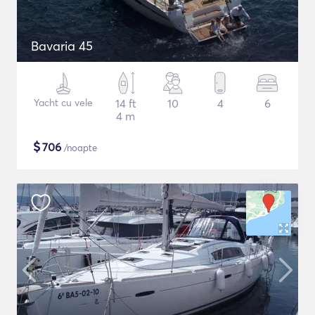
Bavaria 45
Yacht cu vele
14 ft
10
4
6
4 m
$
706
/noapte