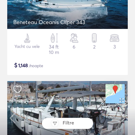
Beneteau Oceanis Clíper 343
Yacht cu vele
34 ft
6
2
3
10 m
$
1,148
/noapte
Filtre