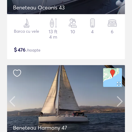
Beneteau Oceanis 43
Barca cu vele
13 ft
10
4
6
4 m
$
476
/noapte
Beneteau Harmony 47