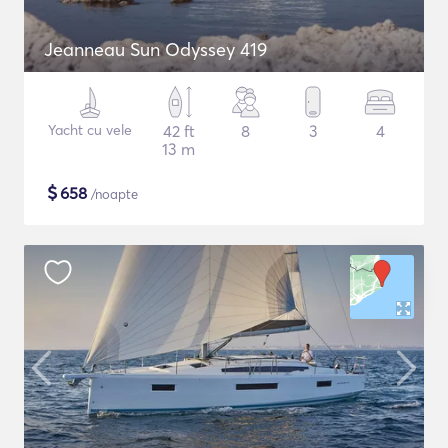
Jeanneau Sun Odyssey 419
Yacht cu vele
42 ft
8
3
4
13 m
$
658
/noapte