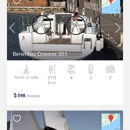
Beneteau Oceanis 30.1
Yacht cu vele
31 ft
4
2
2
9 m
$
598
/noapte