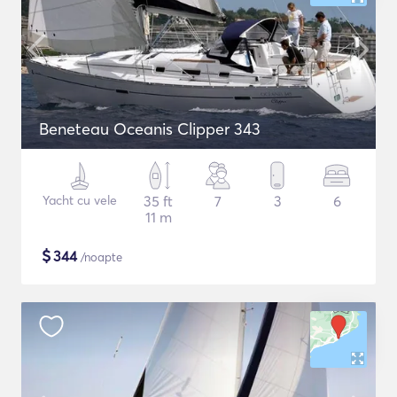
Beneteau Oceanis Clipper 343
Yacht cu vele
35 ft
7
3
6
11 m
$
344
/noapte