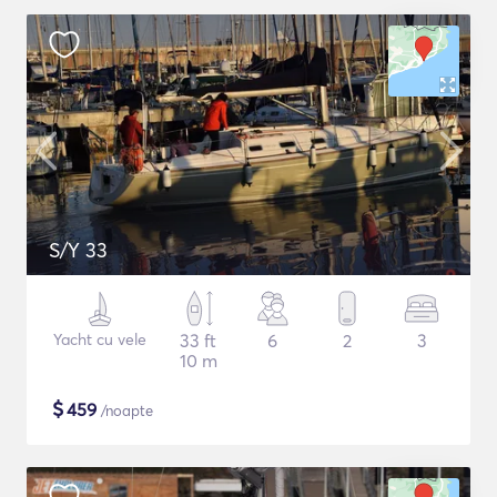
S/Y 33
Yacht cu vele
33 ft
6
2
3
10 m
$
459
/noapte