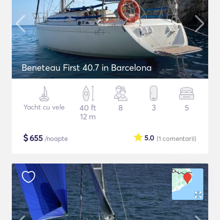
Beneteau First 40.7 in Barcelona
Yacht cu vele
40 ft
8
3
5
12 m
$
655
5.0
/noapte
(1
comentarii
)