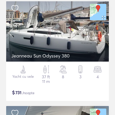
Jeanneau Sun Odyssey 380
Yacht cu vele
37 ft
8
3
4
11 m
$
731
/noapte