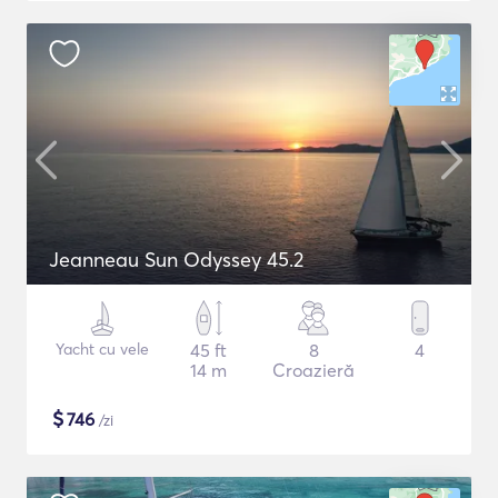
Jeanneau Sun Odyssey 45.2
Yacht cu vele
45 ft
8
4
14 m
Croazieră
$
746
/zi