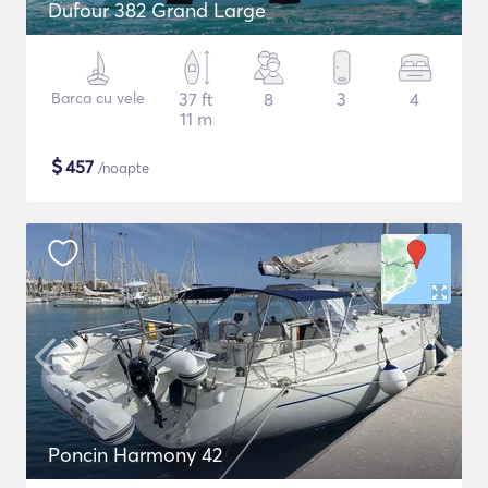
Dufour 382 Grand Large
Barca cu vele
37 ft
8
3
4
11 m
$
457
/noapte
Poncin Harmony 42