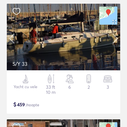
S/Y 33
Yacht cu vele
33 ft
6
2
3
10 m
$
459
/noapte