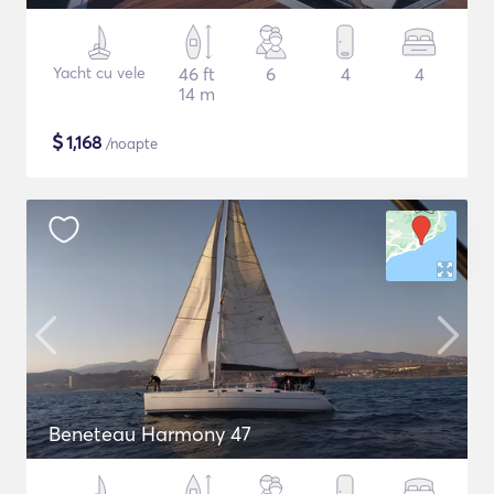
Yacht cu vele
46 ft
6
4
4
14 m
$
1,168
/noapte
Beneteau Harmony 47