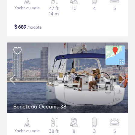
Yacht cu vele
47 ft
10
4
5
14 m
$
689
/noapte
Beneteau Oceanis 38
Yacht cu vele
38 ft
8
3
5