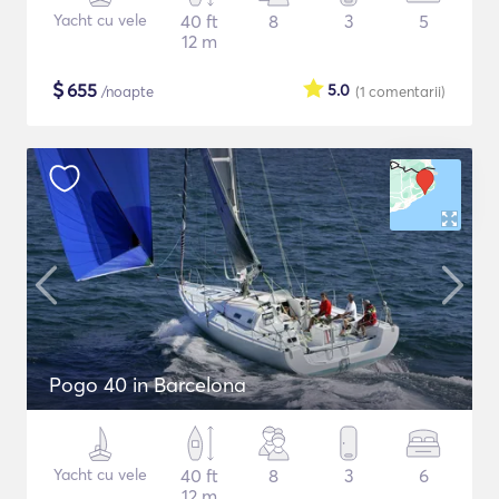
Yacht cu vele
40 ft
8
3
5
12 m
$
655
5.0
/noapte
(1
comentarii
)
Pogo 40 in Barcelona
Yacht cu vele
40 ft
8
3
6
12 m