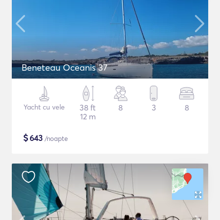
Beneteau Oceanis 37
Yacht cu vele
38 ft
8
3
8
12 m
$
643
/noapte