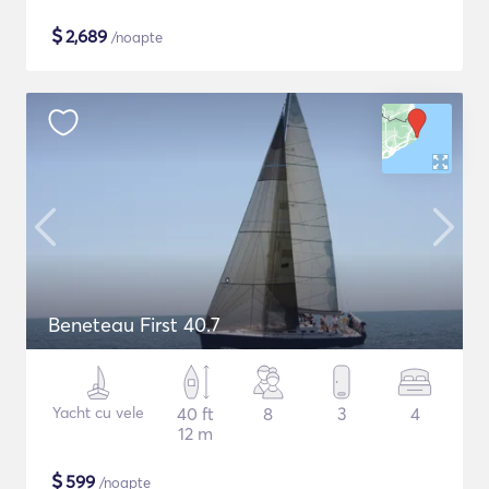
$
2,689
/noapte
Beneteau First 40.7
Yacht cu vele
40 ft
8
3
4
12 m
$
599
/noapte