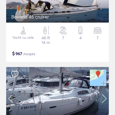
Bavaria 46 cruiser
Yacht cu vele
46 ft
7
4
7
14 m
$
967
/noapte