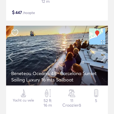
12 m
$
447
/noapte
Beneteau Oceanis 48 - Barcelona Sunset
Sailing Luxury 16 mts Sailboat
Yacht cu vele
52 ft
11
5
16 m
Croazieră