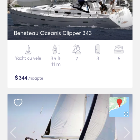
Beneteau Oceanis Clipper 343
Yacht cu vele
35 ft
7
3
6
11 m
$
344
/noapte