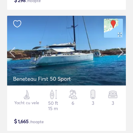
$
298
/noapte
Beneteau First 50 Sport
Yacht cu vele
50 ft
6
3
3
15 m
$
1,665
/noapte