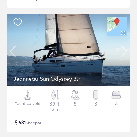
Jeanneau Sun Odyssey 39i
Yacht cu vele
39 ft
8
3
4
12 m
$
631
/noapte