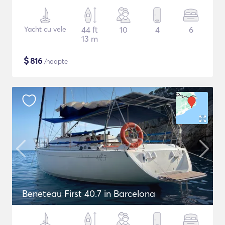
Yacht cu vele
44 ft
10
4
6
13 m
$
816
/noapte
Beneteau First 40.7 in Barcelona