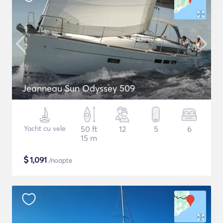
Jeanneau Sun Odyssey 509
Yacht cu vele
50 ft
12
5
6
15 m
$
1,091
/noapte