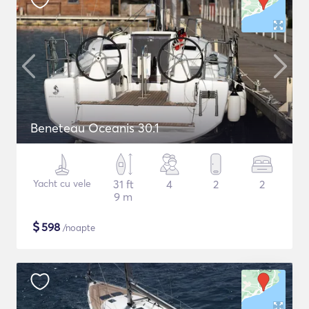
Beneteau Oceanis 30.1
Yacht cu vele
31 ft
4
2
2
9 m
$
598
/noapte