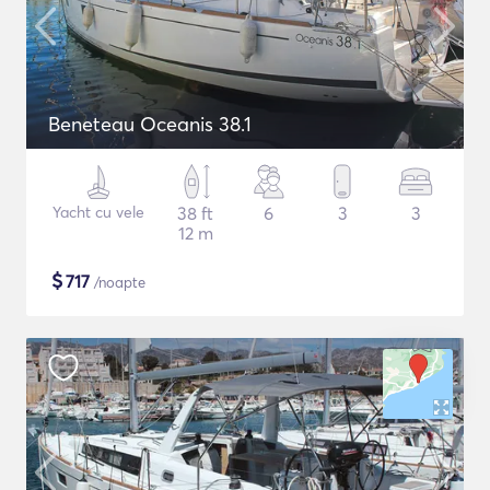
Beneteau Oceanis 38.1
Yacht cu vele
38 ft
6
3
3
12 m
$
717
/noapte