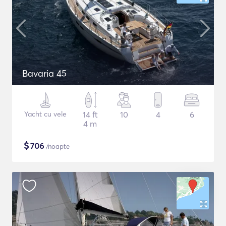
Bavaria 45
Yacht cu vele
14 ft
10
4
6
4 m
$
706
/noapte