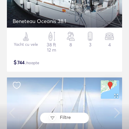
Beneteau Oceanis 38.1
Yacht cu vele
38 ft
8
3
4
12 m
$
744
/noapte
Filtre