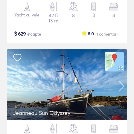
Yacht cu vele
42 ft
8
3
4
13 m
$
629
5.0
/noapte
(1
comentarii
)
Jeanneau Sun Odyssey