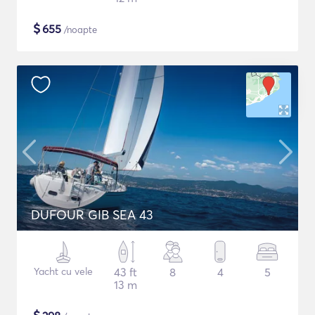
$
655
/noapte
DUFOUR GIB SEA 43
Yacht cu vele
43 ft
8
4
5
13 m