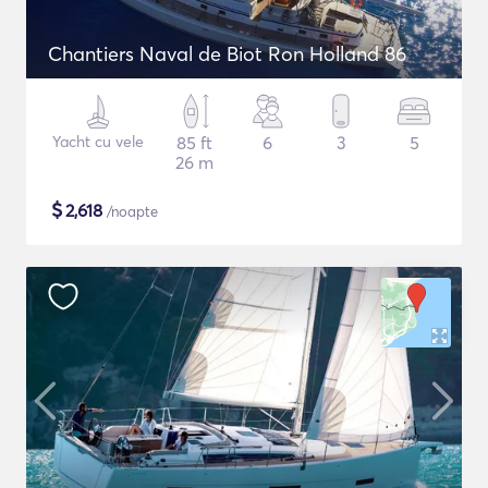
Chantiers Naval de Biot Ron Holland 86
Yacht cu vele
85 ft
6
3
5
26 m
$
2,618
/noapte