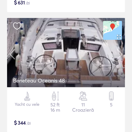
$
631
/zi
Beneteau Oceanis 48
Yacht cu vele
52 ft
11
5
16 m
Croazieră
$
344
/zi