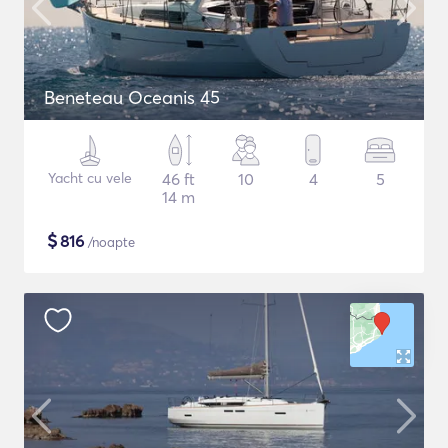
Beneteau Oceanis 45
Yacht cu vele
46 ft
10
4
5
14 m
$
816
/noapte