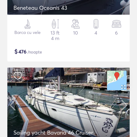
Beneteau Oceanis 43
Barca cu vele
13 ft
10
4
6
4 m
$
476
/noapte
Sailing yacht Bavaria 46 Cruiser