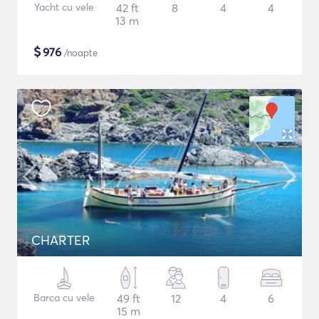
Yacht cu vele
42 ft
8
4
4
13 m
$
976
/noapte
CHARTER
Barca cu vele
49 ft
12
4
6
15 m