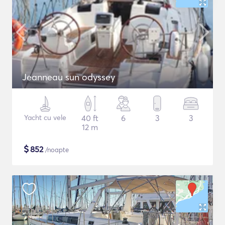
Jeanneau sun odyssey
Yacht cu vele
40 ft
6
3
3
12 m
$
852
/noapte