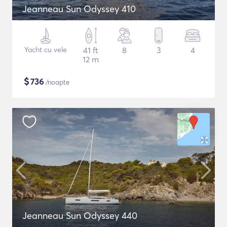
Jeanneau Sun Odyssey 410
Yacht cu vele
41 ft
8
3
4
12 m
$
736
/noapte
Jeanneau Sun Odyssey 440