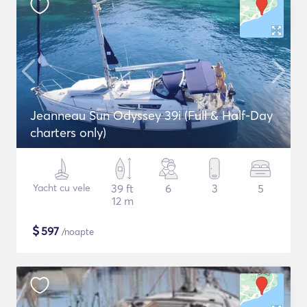
Jeanneau Sun Odyssey 39i (Full & Half-Day
charters only)
Yacht cu vele
39 ft
6
3
5
12 m
$
597
/noapte