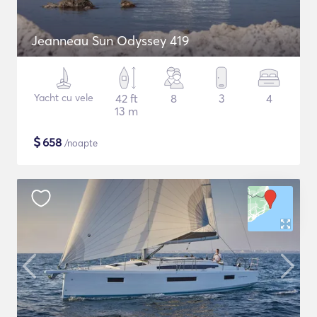
Jeanneau Sun Odyssey 419
Yacht cu vele
42 ft
8
3
4
13 m
$
658
/noapte