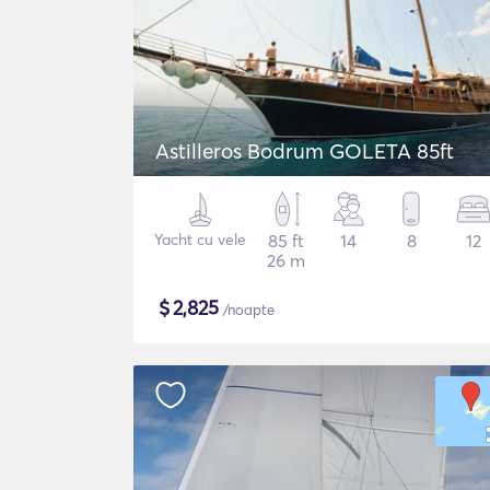
Astilleros Bodrum GOLETA 85ft
Yacht cu vele
85 ft
14
8
12
26 m
$
2,825
/noapte