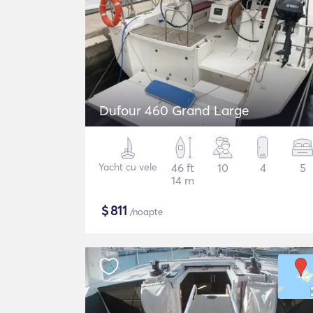
Dufour 460 Grand Large
Yacht cu vele
46 ft
10
4
5
14 m
$
811
/noapte