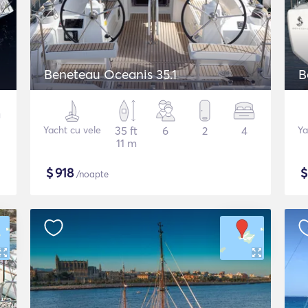
Beneteau Oceanis 35.1
B
Yacht cu vele
35 ft
6
2
4
Ya
11 m
$
918
/noapte