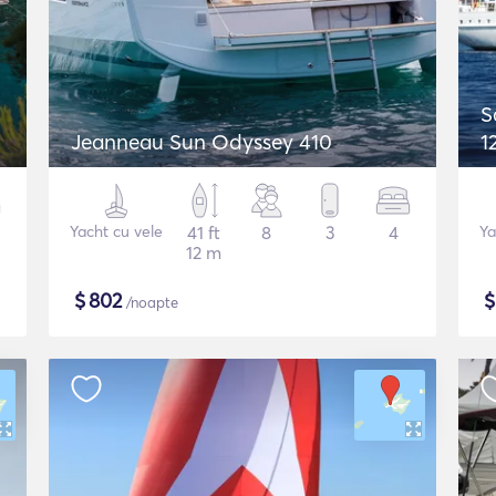
S
Jeanneau Sun Odyssey 410
1
Yacht cu vele
41 ft
8
3
4
Ya
12 m
$
802
/noapte