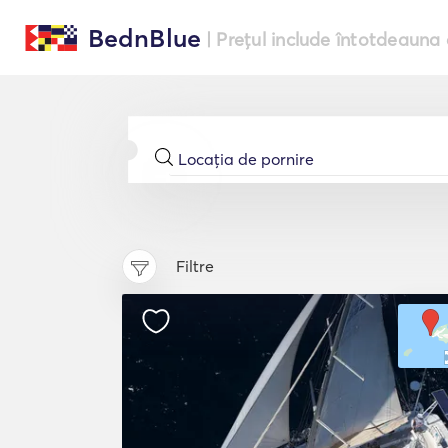
BednBlue
| Prețul include întotdeauna 
Filtre