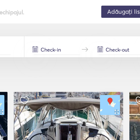
Adăugați lis
echipajul.