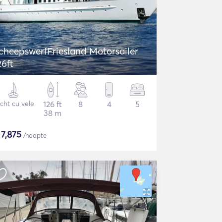
cheepswerfFriesland Motorsailer
26ft
cht cu vele
126 ft
8
4
5
38 m
$
7,875
/noapte