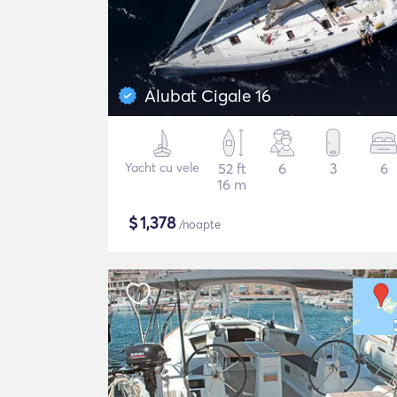
Alubat Cigale 16
Yacht cu vele
52 ft
6
3
6
16 m
$
1,378
/noapte