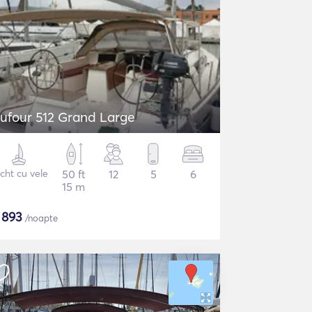
ufour 512 Grand Large
cht cu vele
50 ft
12
5
6
15 m
$
893
/noapte