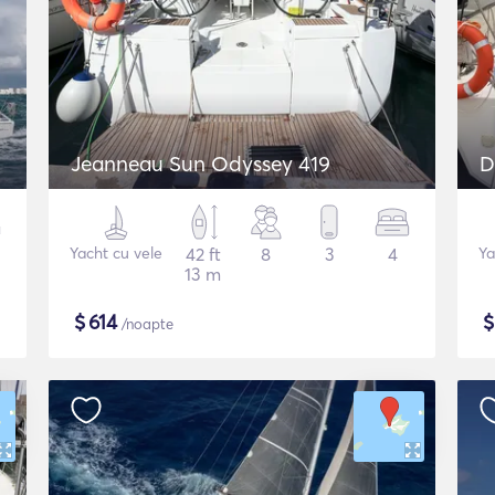
Jeanneau Sun Odyssey 419
D
Yacht cu vele
42 ft
8
3
4
Ya
13 m
$
614
/noapte