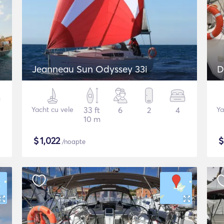
Jeanneau Sun Odyssey 33i
D
Yacht cu vele
33 ft
6
2
4
Ya
10 m
$
1,022
/noapte