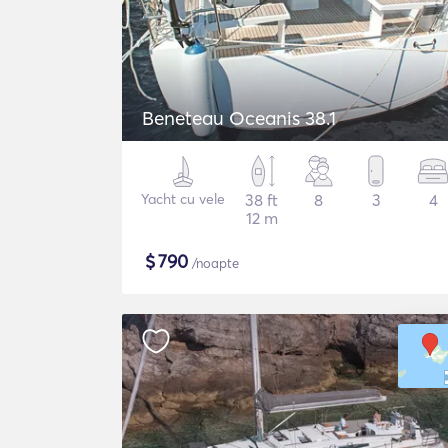
Beneteau Oceanis 38.1
Yacht cu vele
38 ft
8
3
4
12 m
$
790
/noapte