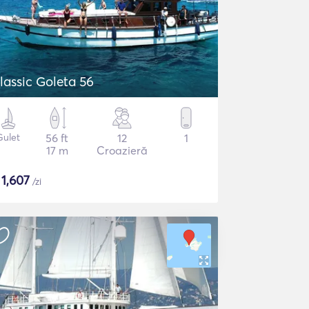
lassic Goleta 56
Gulet
56 ft
12
1
17 m
Croazieră
$
1,607
/zi