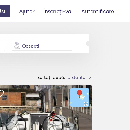
ta
Ajutor
Înscrieți-vă
Autentificare
Oaspeți
sortați după:
>