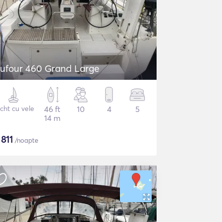
ufour 460 Grand Large
cht cu vele
46 ft
10
4
5
14 m
$
811
/noapte