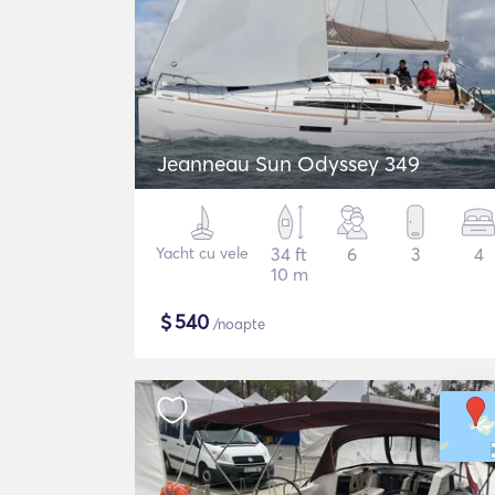
Jeanneau Sun Odyssey 349
Yacht cu vele
34 ft
6
3
4
10 m
$
540
/noapte