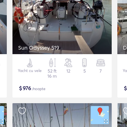
Sun Odyssey 519
D
Yacht cu vele
52 ft
12
5
7
Ya
16 m
$
976
/noapte