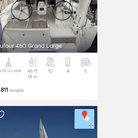
ufour 460 Grand Large
cht cu vele
46 ft
10
4
5
14 m
$
811
/noapte