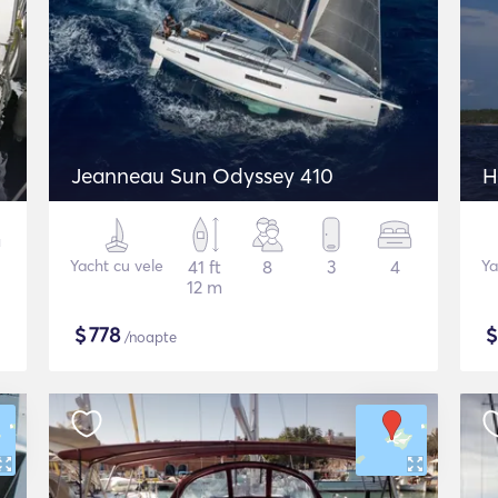
Jeanneau Sun Odyssey 410
H
Yacht cu vele
41 ft
8
3
4
Ya
12 m
$
778
/noapte