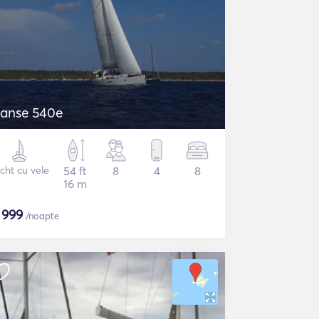
anse 540e
cht cu vele
54 ft
8
4
8
16 m
$
999
/noapte