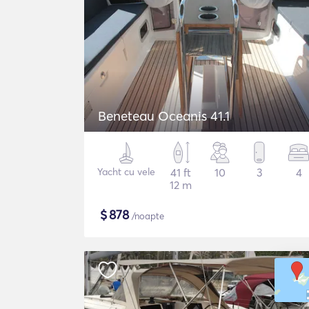
Beneteau Oceanis 41.1
Yacht cu vele
41 ft
10
3
4
12 m
$
878
/noapte