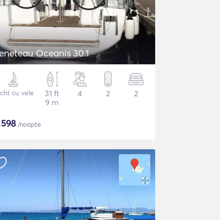
eneteau Oceanis 30.1
cht cu vele
31 ft
4
2
2
9 m
$
598
/noapte