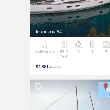
Jeanneau 54
Yacht cu vele
53 ft
11
6
7
16 m
$
1,351
/noapte