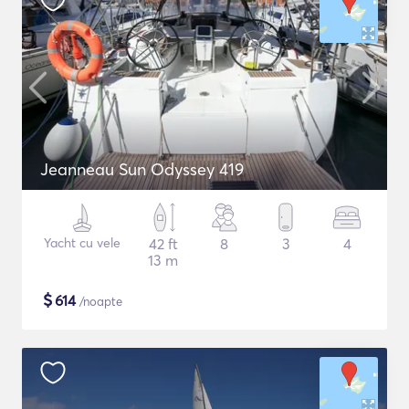
Jeanneau Sun Odyssey 419
Yacht cu vele
42 ft
8
3
4
13 m
$
614
/noapte