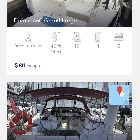
Dufour 460 Grand Large
Yacht cu vele
46 ft
10
4
5
14 m
$
811
/noapte