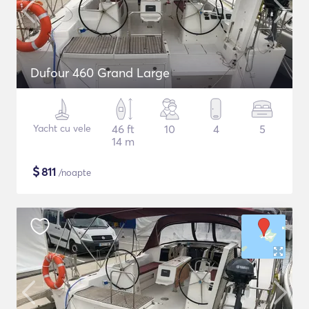
Dufour 460 Grand Large
Yacht cu vele
46 ft
10
4
5
14 m
$
811
/noapte