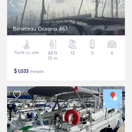
Beneteau Oceanis 46.1
Yacht cu vele
48 ft
12
5
6
15 m
$
1,033
/noapte