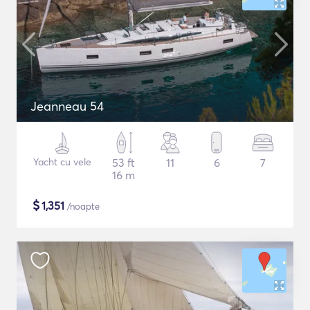
Jeanneau 54
Yacht cu vele
53 ft
11
6
7
16 m
$
1,351
/noapte