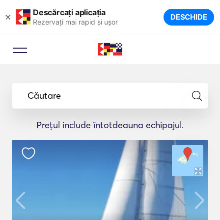
Descărcați aplicația
×
DESCHIDE
Rezervați mai rapid și ușor
Căutare
Prețul include întotdeauna echipajul.