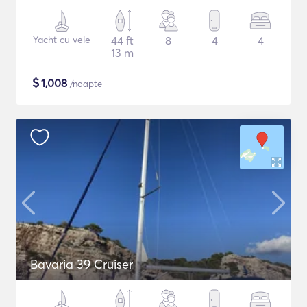
Yacht cu vele
44 ft
8
4
4
13 m
$
1,008
/noapte
Bavaria 39 Cruiser