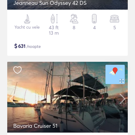
Jeanneau Sun Odyssey 42 DS
Yacht cu vele
43 ft
8
4
5
13 m
$
631
/noapte
Bavaria Cruiser 51