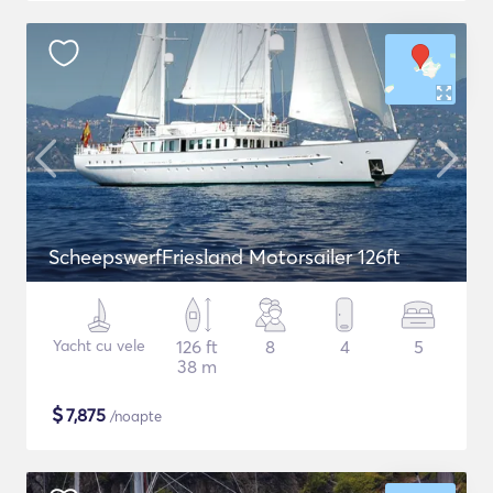
ScheepswerfFriesland Motorsailer 126ft
Yacht cu vele
126 ft
8
4
5
38 m
$
7,875
/noapte