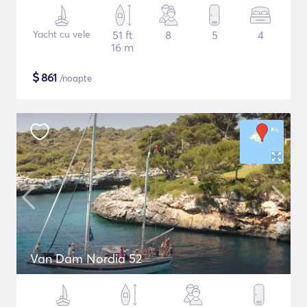
Yacht cu vele
51 ft
8
5
4
16 m
$
861
/noapte
Van Dam Nordia 52