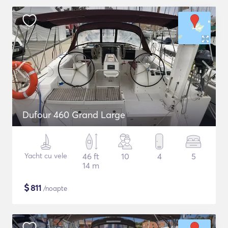
Dufour 460 Grand Large
Yacht cu vele
46 ft
10
4
5
14 m
$
811
/noapte