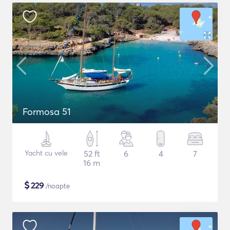
Formosa 51
Yacht cu vele
52 ft
6
4
7
16 m
$
229
/noapte