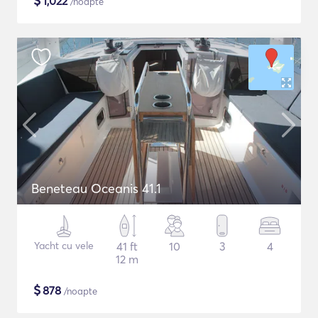
$
1,022
/noapte
Beneteau Oceanis 41.1
Yacht cu vele
41 ft
10
3
4
12 m
$
878
/noapte