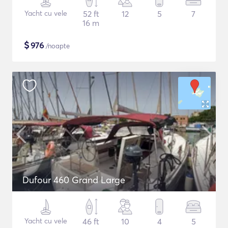
Yacht cu vele
52 ft
12
5
7
16 m
$
976
/noapte
Dufour 460 Grand Large
Yacht cu vele
46 ft
10
4
5