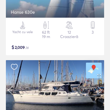
Hanse 630e
Yacht cu vele
62 ft
12
3
19 m
Croazieră
$
2,009
/zi