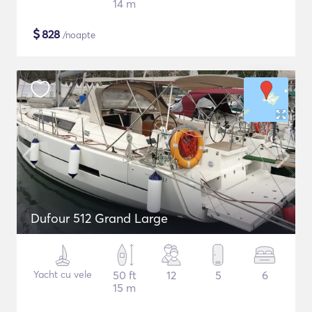
14 m
$
828
/noapte
Dufour 512 Grand Large
Yacht cu vele
50 ft
12
5
6
15 m