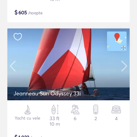
$
605
/noapte
Jeanneau Sun Odyssey 33i
Yacht cu vele
33 ft
6
2
4
10 m