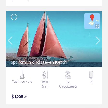
Sparkman and steven Ketch
Yacht cu vele
18 ft
12
2
5 m
Croazieră
$
1,205
/zi