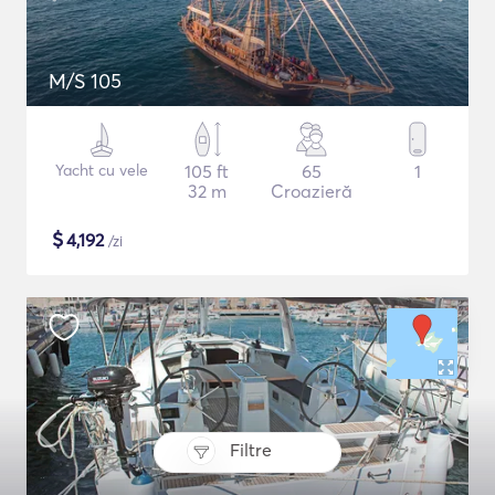
M/S 105
Yacht cu vele
105 ft
65
1
32 m
Croazieră
$
4,192
/zi
Filtre