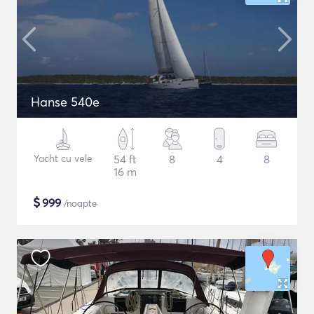
Hanse 540e
Yacht cu vele
54 ft
8
4
8
16 m
$
999
/noapte