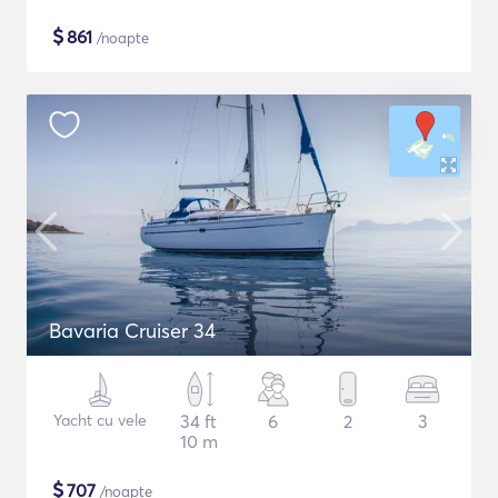
$
861
/noapte
Bavaria Cruiser 34
Yacht cu vele
34 ft
6
2
3
10 m
$
707
/noapte