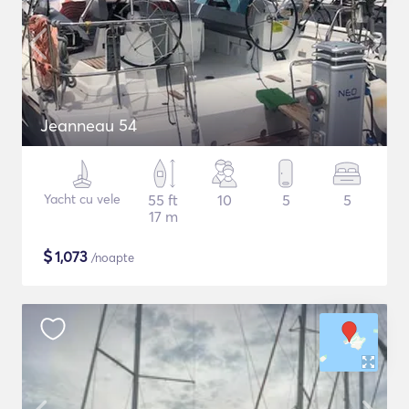
Jeanneau 54
Yacht cu vele
55 ft
10
5
5
17 m
$
1,073
/noapte