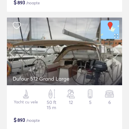
$
893
/noapte
Dufour 512 Grand Large
Yacht cu vele
50 ft
12
5
6
15 m
$
893
/noapte