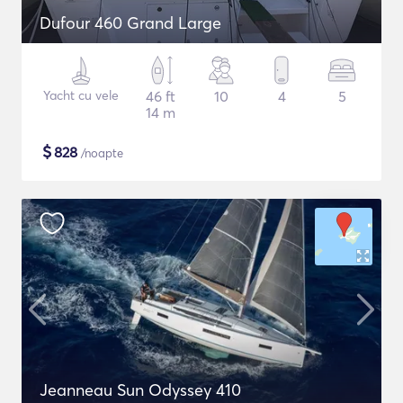
Dufour 460 Grand Large
Yacht cu vele
46 ft
10
4
5
14 m
$
828
/noapte
Jeanneau Sun Odyssey 410