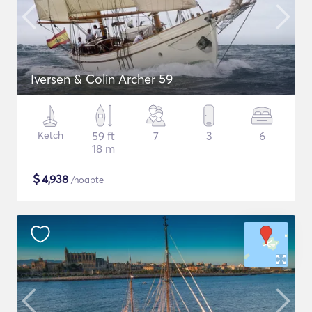
Iversen & Colin Archer 59
Ketch
59 ft
7
3
6
18 m
$
4,938
/noapte