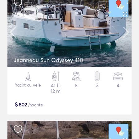
Jeanneau Sun Odyssey 410
Yacht cu vele
41 ft
8
3
4
12 m
$
802
/noapte