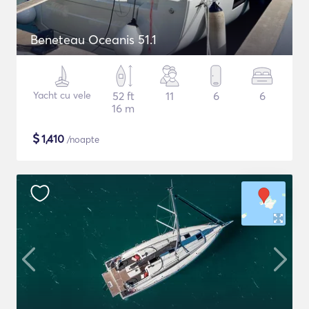
Beneteau Oceanis 51.1
Yacht cu vele
52 ft
11
6
6
16 m
$
1,410
/noapte