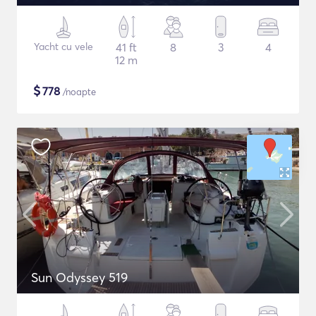
Yacht cu vele
41 ft
8
3
4
12 m
$
778
/noapte
Sun Odyssey 519