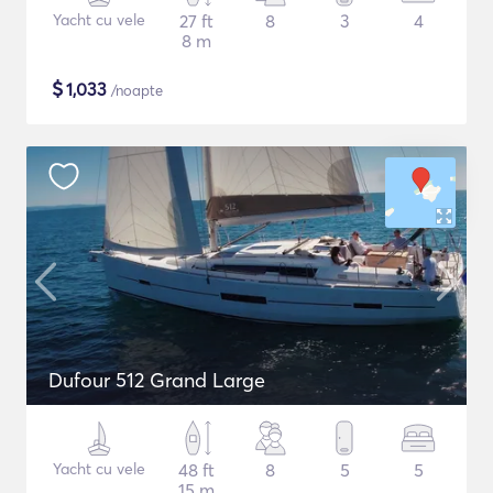
Yacht cu vele
27 ft
8
3
4
8 m
$
1,033
/noapte
Dufour 512 Grand Large
Yacht cu vele
48 ft
8
5
5
15 m