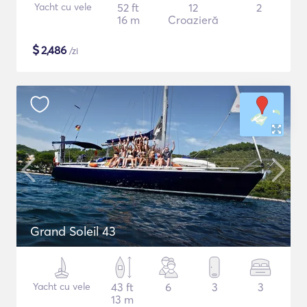
Yacht cu vele
52 ft
12
2
16 m
Croazieră
$
2,486
/zi
Grand Soleil 43
Yacht cu vele
43 ft
6
3
3
13 m