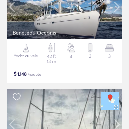
Beneteau Oceanis
Yacht cu vele
42 ft
8
3
3
13 m
$
1,148
/noapte