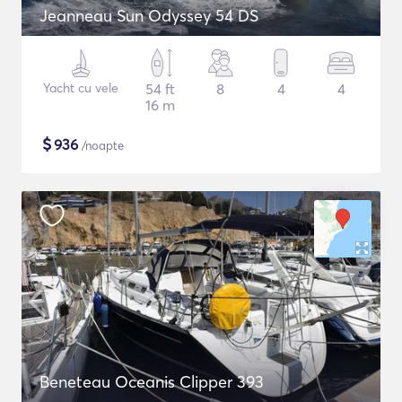
Jeanneau Sun Odyssey 54 DS
Yacht cu vele
54 ft
8
4
4
16 m
$
936
/noapte
Beneteau Oceanis Clipper 393