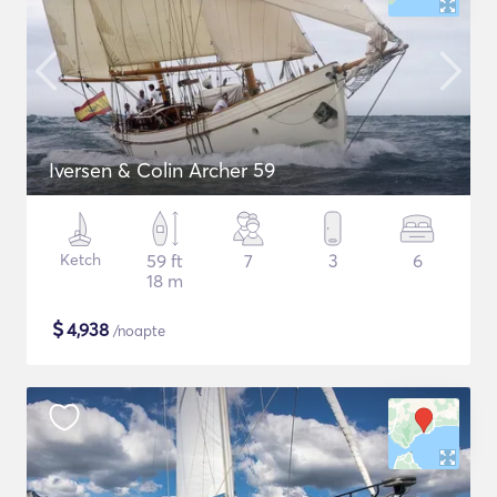
Iversen & Colin Archer 59
Ketch
59 ft
7
3
6
18 m
$
4,938
/noapte