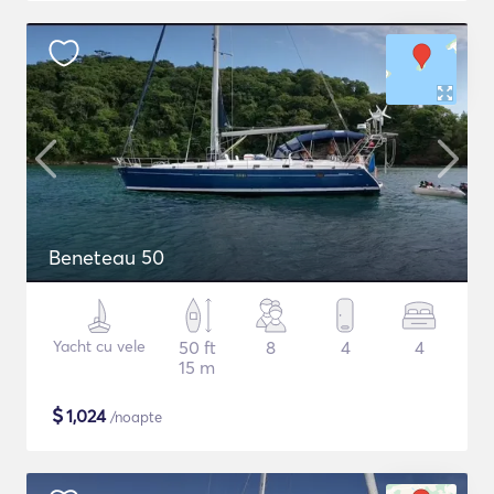
Beneteau 50
Yacht cu vele
50 ft
8
4
4
15 m
$
1,024
/noapte