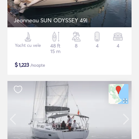
Jeanneau SUN ODYSSEY 49I
Yacht cu vele
48 ft
8
4
4
15 m
$
1,223
/noapte