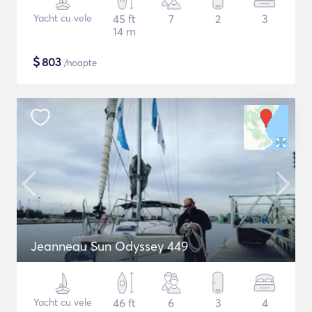
Yacht cu vele
45 ft
7
2
3
14 m
$
803
/noapte
Jeanneau Sun Odyssey 449
Yacht cu vele
46 ft
6
3
4