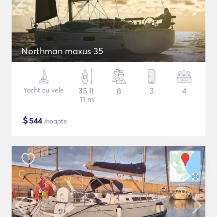
Northman maxus 35
Yacht cu vele
35 ft
8
3
4
11 m
$
544
/noapte