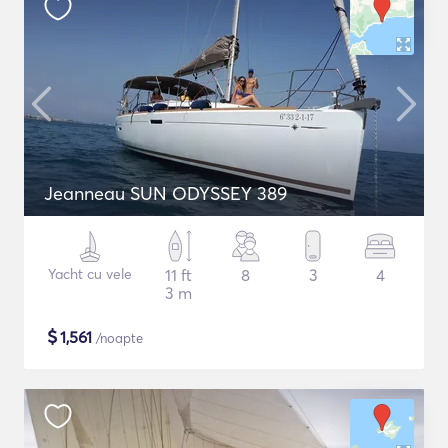
Jeanneau SUN ODYSSEY 389
Yacht cu vele
11 ft
8
3
4
3 m
$
1,561
/noapte