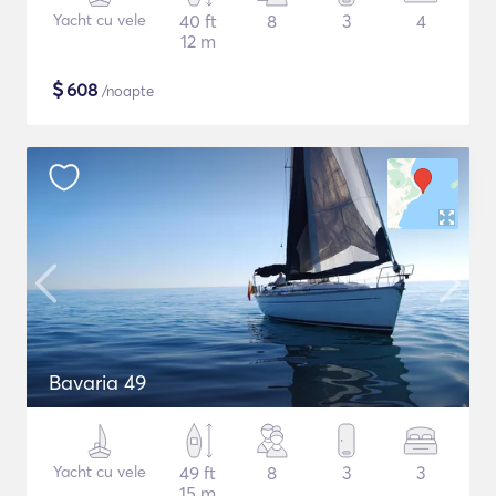
Yacht cu vele
40 ft
8
3
4
12 m
$
608
/noapte
Bavaria 49
Yacht cu vele
49 ft
8
3
3
15 m