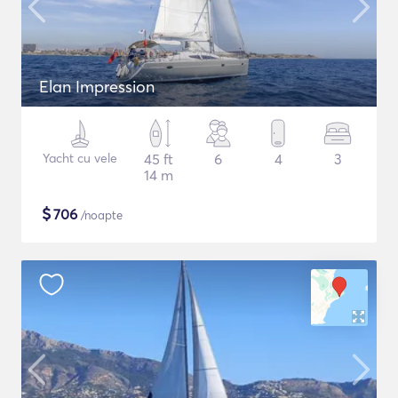
Elan Impression
Yacht cu vele
45 ft
6
4
3
14 m
$
706
/noapte