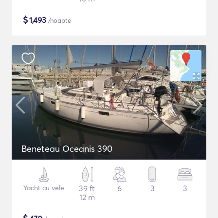
$
1,493
/noapte
Beneteau Oceanis 390
Yacht cu vele
39 ft
6
3
3
12 m