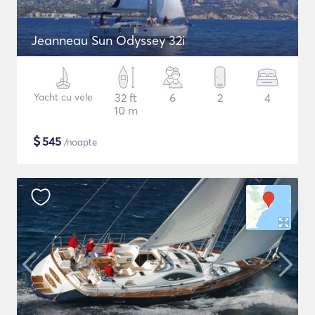
Jeanneau Sun Odyssey 32i
Yacht cu vele
32 ft
6
2
4
10 m
$
545
/noapte