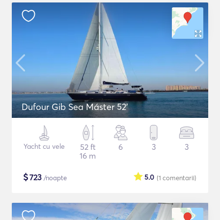
Dufour Gib Sea Máster 52’
Yacht cu vele
52 ft
6
3
3
16 m
$
723
5.0
/noapte
(1
comentarii
)