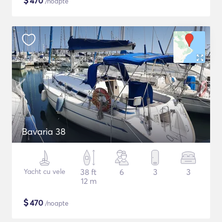
$
470
/noapte
Bavaria 38
Yacht cu vele
38 ft
6
3
3
12 m
$
470
/noapte