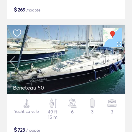
$
269
/noapte
Beneteau 50
Yacht cu vele
49 ft
6
3
3
15 m
$
723
/noapte