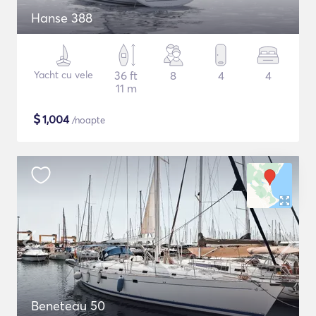
Hanse 388
Yacht cu vele
36 ft
8
4
4
11 m
$
1,004
/noapte
Beneteau 50