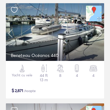
Beneteau Océanos 440
Yacht cu vele
44 ft
8
4
4
13 m
$
2,871
/noapte