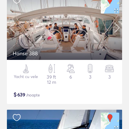
Hanse 388
Yacht cu vele
39 ft
6
3
3
12 m
$
639
/noapte