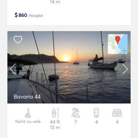
14 m
$
860
/noapte
Bavaria 44
Yacht cu vele
44 ft
7
4
4
13 m