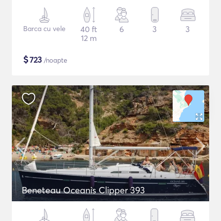
Barca cu vele
40 ft
6
3
3
12 m
$
723
/noapte
Beneteau Oceanis Clipper 393