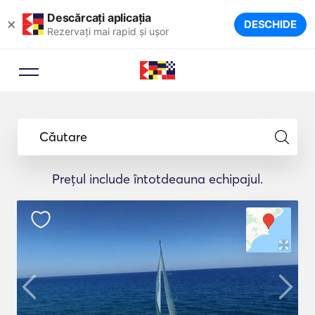
Descărcați aplicația
×
DESCHIDE
Rezervați mai rapid și ușor
Căutare
Prețul include întotdeauna echipajul.