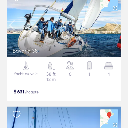
Bavaria 38
Yacht cu vele
38 ft
6
1
4
12 m
$
631
/noapte