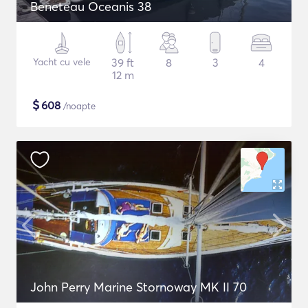
Beneteau Oceanis 38
Yacht cu vele
39 ft
8
3
4
12 m
$
608
/noapte
John Perry Marine Stornoway MK II 70