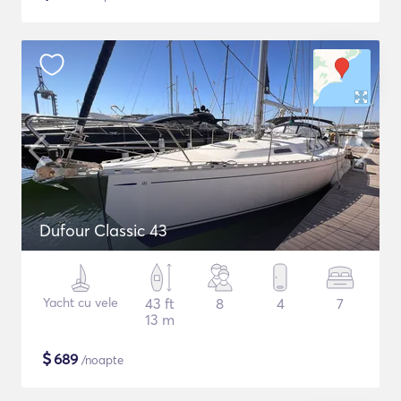
Dufour Classic 43
Yacht cu vele
43 ft
8
4
7
13 m
$
689
/noapte