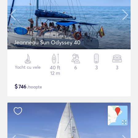
Jeanneau Sun Odyssey 40
Yacht cu vele
40 ft
6
3
3
12 m
$
746
/noapte