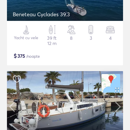
Beneteau Cyclades 39.3
Yacht cu vele
39 ft
8
3
4
12 m
$
375
/noapte