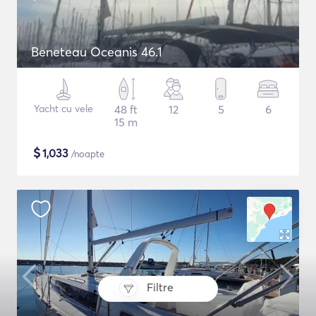
Beneteau Oceanis 46.1
Yacht cu vele
48 ft
12
5
6
15 m
$
1,033
/noapte
Filtre