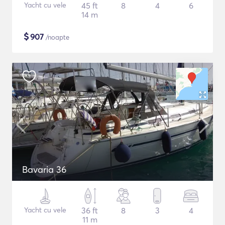
Yacht cu vele
45 ft
8
4
6
14 m
$
907
/noapte
Bavaria 36
Yacht cu vele
36 ft
8
3
4
11 m