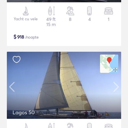
Yacht cu vele
49 ft
8
4
1
15 m
$
918
/noapte
Lagos 50