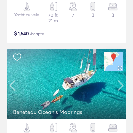
Yacht cu vele
70 ft
7
3
3
21 m
$
1,640
/noapte
Beneteau Oceanis Moorings