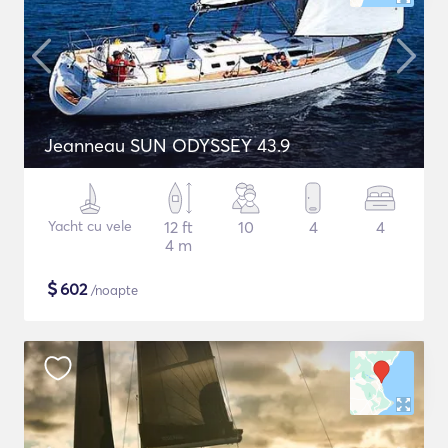
Jeanneau SUN ODYSSEY 43.9
Yacht cu vele
12 ft
10
4
4
4 m
$
602
/noapte