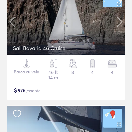
Sail Bavaria 46 Cruiser
Barca cu vele
46 ft
8
4
4
14 m
$
976
/noapte