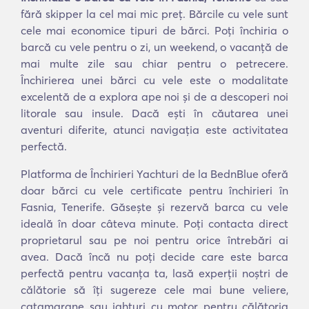
fără skipper la cel mai mic preț. Bărcile cu vele sunt
cele mai economice tipuri de bărci. Poți închiria o
barcă cu vele pentru o zi, un weekend, o vacanță de
mai multe zile sau chiar pentru o petrecere.
Închirierea unei bărci cu vele este o modalitate
excelentă de a explora ape noi și de a descoperi noi
litorale sau insule. Dacă ești în căutarea unei
aventuri diferite, atunci navigația este activitatea
perfectă.
Platforma de Închirieri Yachturi de la BednBlue oferă
doar bărci cu vele certificate pentru închirieri în
Fasnia, Tenerife. Găsește și rezervă barca cu vele
ideală în doar câteva minute. Poți contacta direct
proprietarul sau pe noi pentru orice întrebări ai
avea. Dacă încă nu poți decide care este barca
perfectă pentru vacanța ta, lasă experții noștri de
călătorie să îți sugereze cele mai bune veliere,
catamarane sau iahturi cu motor pentru călătoria