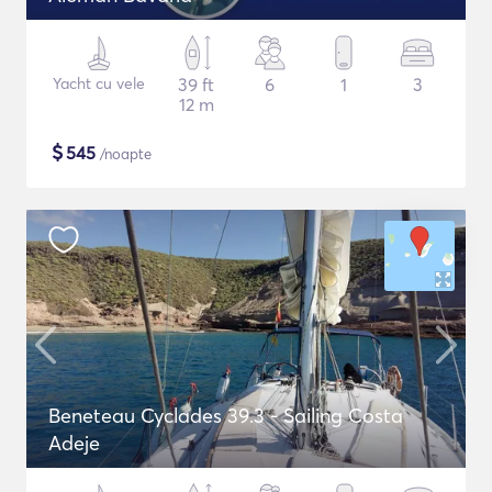
Yacht cu vele
39 ft
6
1
3
12 m
$
545
/noapte
Beneteau Cyclades 39.3 - Sailing Costa
Adeje