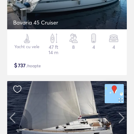
Bavaria 45 Cruiser
Yacht cu vele
47 ft
8
4
4
14 m
$
737
/noapte