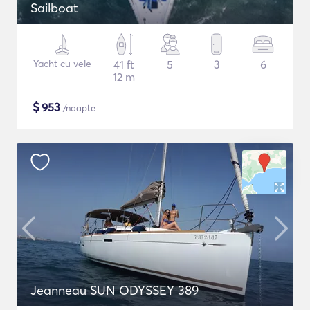
Sailboat
Yacht cu vele
41 ft
5
3
6
12 m
$
953
/noapte
Jeanneau SUN ODYSSEY 389