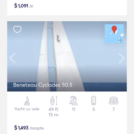
$
1,091
/zi
Beneteau Cyclades 50.5
Yacht cu vele
49 ft
11
5
7
15 m
$
1,493
/noapte