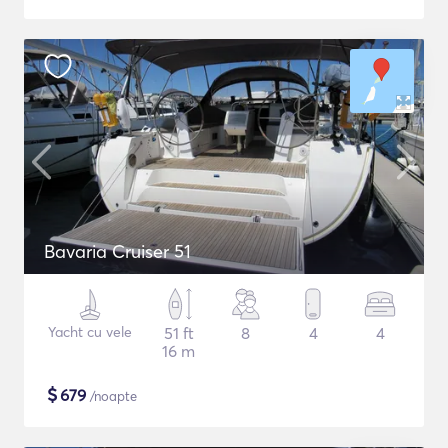
Bavaria Cruiser 51
Yacht cu vele
51 ft
8
4
4
16 m
$
679
/noapte