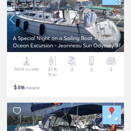
A Special Night on a Sailing Boat + Atlantic
Ocean Excursion - Jeanneau Sun Odyssey 37
Yacht cu vele
37 ft
2
2
2
11 m
$
516
/noapte