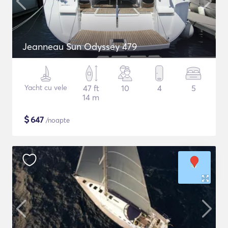
Jeanneau Sun Odyssey 479
Yacht cu vele
47 ft
10
4
5
14 m
$
647
/noapte