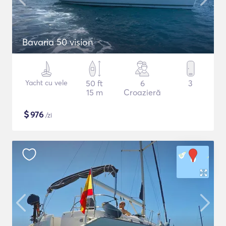
Bavaria 50 vision
Yacht cu vele
50 ft
6
3
15 m
Croazieră
$
976
/zi