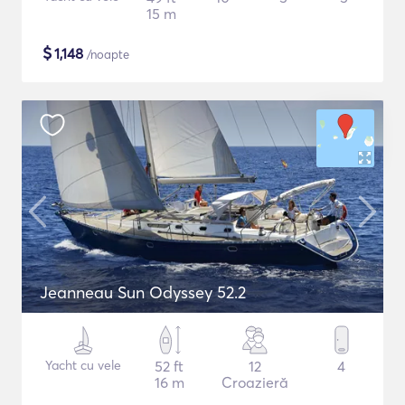
15 m
$
1,148
/noapte
Jeanneau Sun Odyssey 52.2
Yacht cu vele
52 ft
12
4
16 m
Croazieră