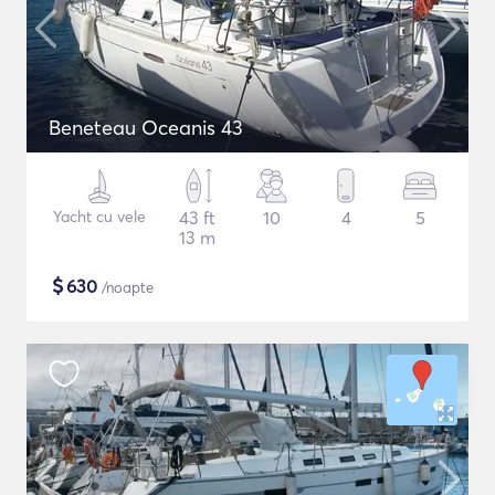
Beneteau Oceanis 43
Yacht cu vele
43 ft
10
4
5
13 m
$
630
/noapte