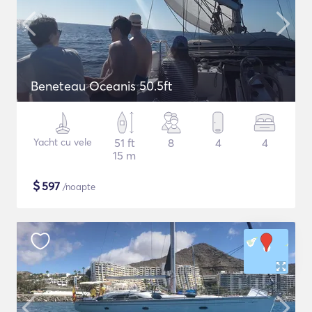
Beneteau Oceanis 50.5ft
Yacht cu vele
51 ft
8
4
4
15 m
$
597
/noapte