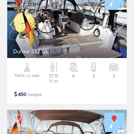
Dufour 382 GL
Yacht cu vele
37 ft
6
3
3
11 m
$
450
/noapte