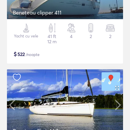
Beneteau clipper 411
Yacht cu vele
41 ft
4
2
2
12 m
$
522
/noapte