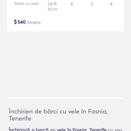
Yacht cu vele
34 ft
6
3
4
10 m
$
540
/noapte
Închirieri de bărci cu vele în Fasnia,
Tenerife
Închiriază o barcă cu vele în Fasnia, Tenerife
cu sau