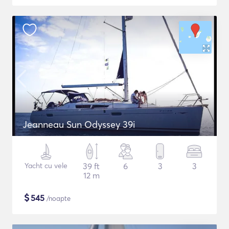
Jeanneau Sun Odyssey 39i
Yacht cu vele
39 ft
6
3
3
12 m
$
545
/noapte