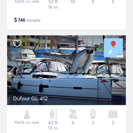
Yacht cu vele
52 ft
10
5
5
16 m
$
746
/noapte
Dufour GL 412
Yacht cu vele
43 ft
6
3
3
13 m