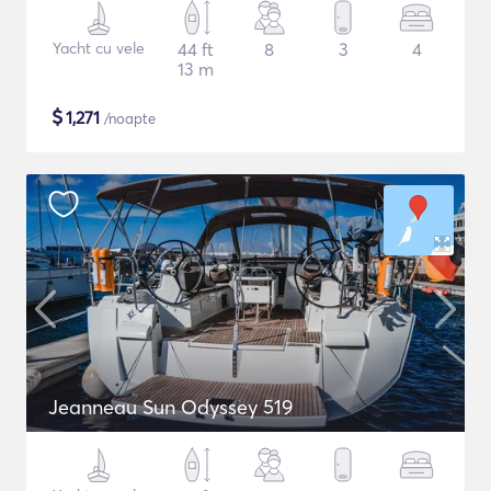
Yacht cu vele
44 ft
8
3
4
13 m
$
1,271
/noapte
Jeanneau Sun Odyssey 519