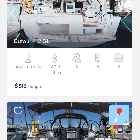
Dufour 412 GL
Yacht cu vele
42 ft
6
3
3
13 m
$
516
/noapte