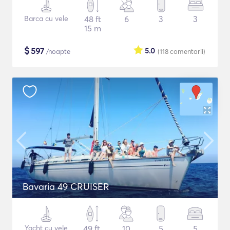
Barca cu vele
48 ft
6
3
3
15 m
$
597
5.0
/noapte
(118
comentarii
)
Bavaria 49 CRUISER
Yacht cu vele
49 ft
10
5
5