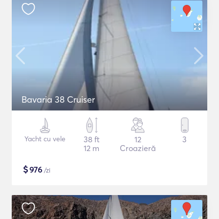
Bavaria 38 Cruiser
Yacht cu vele
38 ft
12
3
12 m
Croazieră
$
976
/zi