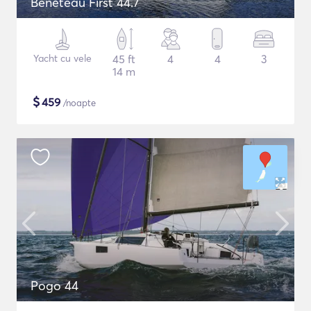
Beneteau First 44.7
Yacht cu vele
45 ft
4
4
3
14 m
$
459
/noapte
Pogo 44