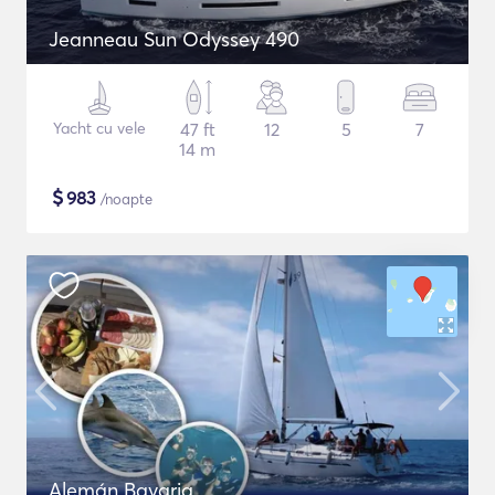
Jeanneau Sun Odyssey 490
Yacht cu vele
47 ft
12
5
7
14 m
$
983
/noapte
Alemán Bavaria