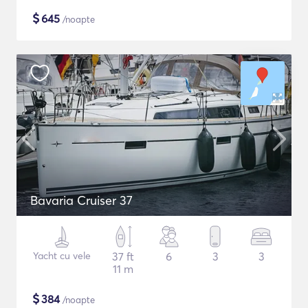
$
645
/noapte
Bavaria Cruiser 37
Yacht cu vele
37 ft
6
3
3
11 m
$
384
/noapte