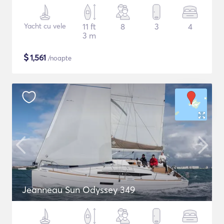
Yacht cu vele
11 ft
8
3
4
3 m
$
1,561
/noapte
Jeanneau Sun Odyssey 349