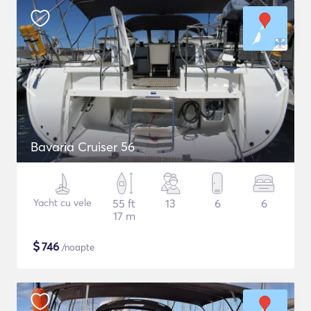
Bavaria Cruiser 56
Yacht cu vele
55 ft
13
6
6
17 m
$
746
/noapte