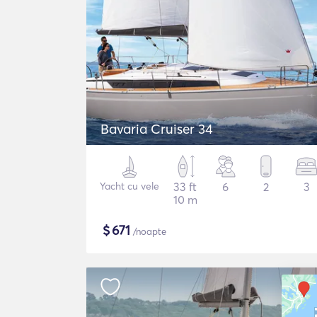
Bavaria Cruiser 34
Yacht cu vele
33 ft
6
2
3
10 m
$
671
/noapte