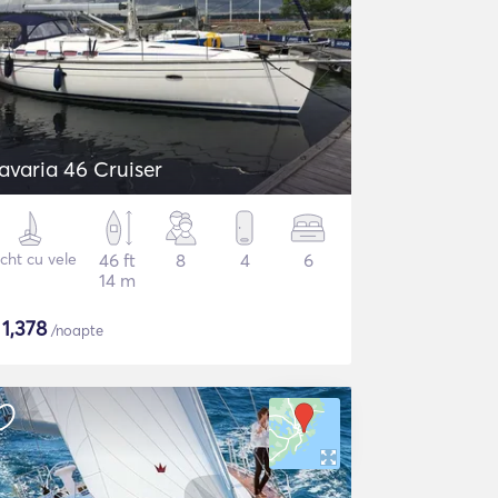
avaria 46 Cruiser
cht cu vele
46 ft
8
4
6
14 m
$
1,378
/noapte