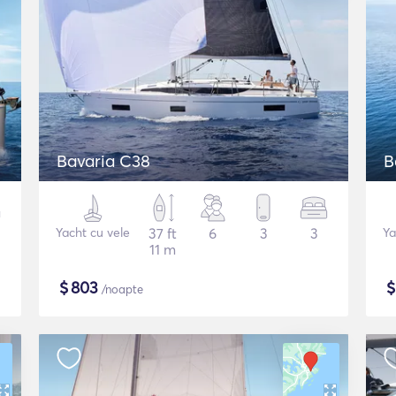
Bavaria C38
B
Yacht cu vele
37 ft
6
3
3
Ya
11 m
$
803
/noapte