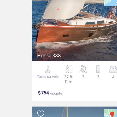
Hanse 388
Yacht cu vele
37 ft
7
3
4
11 m
$
754
/noapte