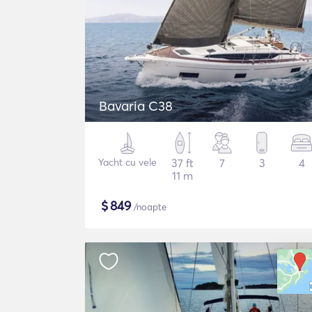
Bavaria C38
Yacht cu vele
37 ft
7
3
4
11 m
$
849
/noapte