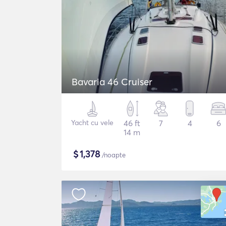
Bavaria 46 Cruiser
Yacht cu vele
46 ft
7
4
6
14 m
$
1,378
/noapte