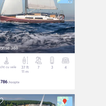
anse 388
cht cu vele
37 ft
7
3
4
11 m
$
786
/noapte