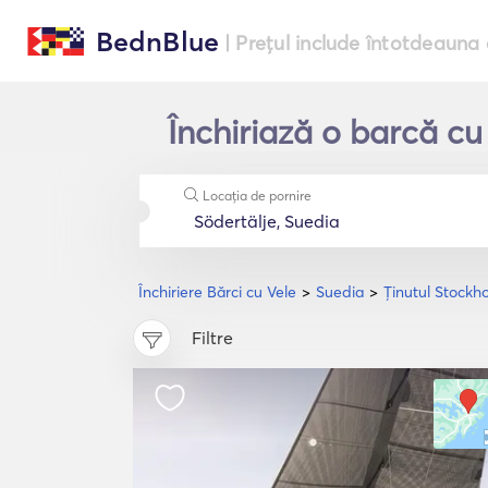
BednBlue
| Prețul include întotdeauna 
Închiriază o barcă cu
Locația de pornire
Închiriere Bărci cu Vele
Suedia
Ținutul Stockh
Filtre