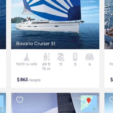
Bavaria Cruiser 51
B
Yacht cu vele
49 ft
11
5
6
Ya
15 m
$
863
/noapte