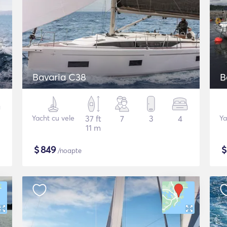
Bavaria C38
B
Yacht cu vele
37 ft
7
3
4
Ya
11 m
$
849
/noapte