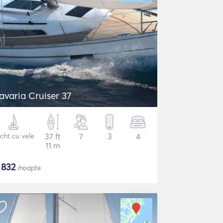
avaria Cruiser 37
cht cu vele
37 ft
7
3
4
11 m
$
832
/noapte