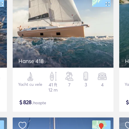
Hanse 418
H
Yacht cu vele
41 ft
7
3
4
Ya
12 m
$
828
/noapte