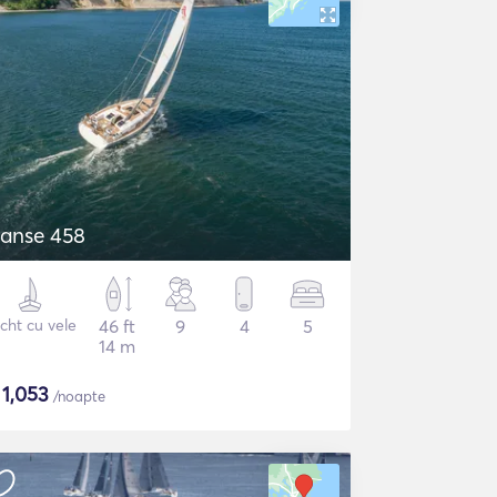
anse 458
cht cu vele
46 ft
9
4
5
14 m
$
1,053
/noapte