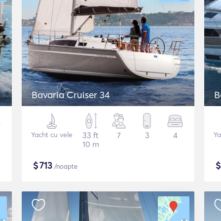
Bavaria Cruiser 34
B
Yacht cu vele
33 ft
7
3
4
Ya
10 m
$
713
/noapte