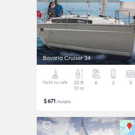
Bavaria Cruiser 34
Yacht cu vele
33 ft
6
2
3
10 m
$
671
/noapte