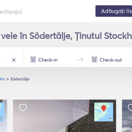
Adăugați lis
echipajul.
 vele în Södertälje, Ținutul Stock
olm
Södertälje