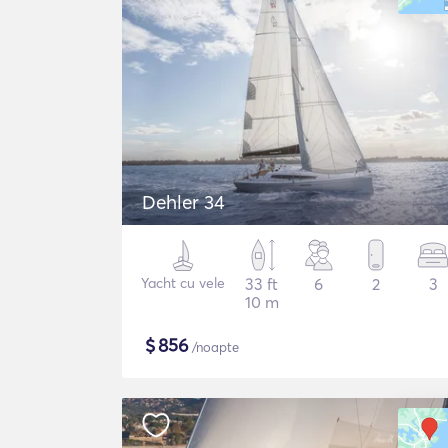
Dehler 34
Yacht cu vele
33 ft
6
2
3
10 m
$
856
/noapte