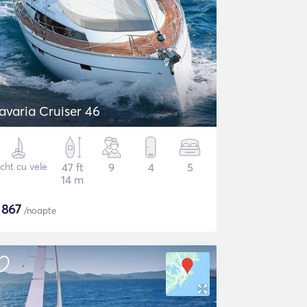
avaria Cruiser 46
cht cu vele
47 ft
9
4
5
14 m
$
867
/noapte