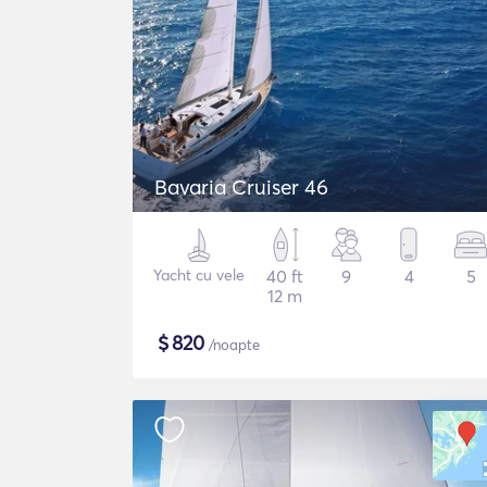
Bavaria Cruiser 46
Yacht cu vele
40 ft
9
4
5
12 m
$
820
/noapte