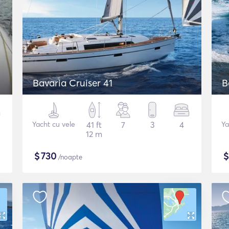
Bavaria Cruiser 41
B
Yacht cu vele
41 ft
7
3
4
Ya
12 m
$
730
/noapte