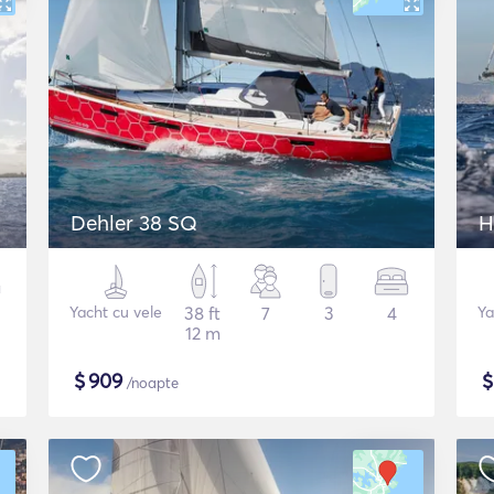
Dehler 38 SQ
H
Yacht cu vele
38 ft
7
3
4
Ya
12 m
$
909
/noapte