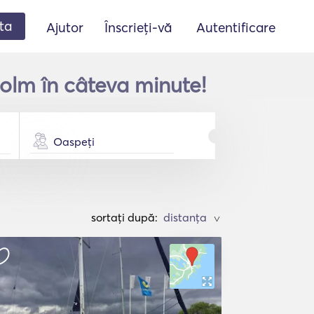
ta
Ajutor
Înscrieți-vă
Autentificare
holm în câteva minute!
Oaspeți
sortați după:
>