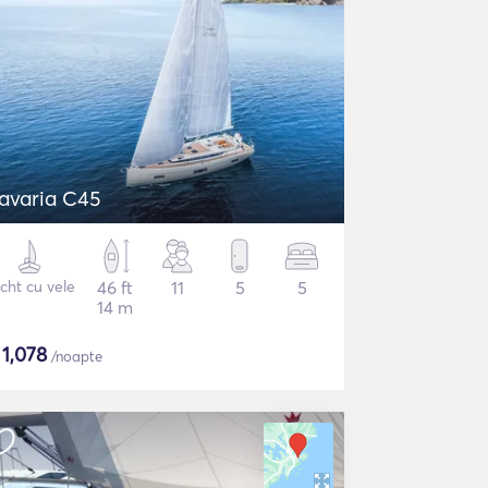
avaria C45
cht cu vele
46 ft
11
5
5
14 m
$
1,078
/noapte