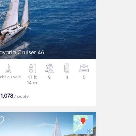
avaria Cruiser 46
cht cu vele
47 ft
9
4
5
14 m
$
1,078
/noapte