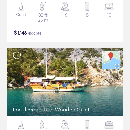
Gulet
82 ft
16
8
10
25 m
$
1,148
/noapte
Local Production Wooden Gulet