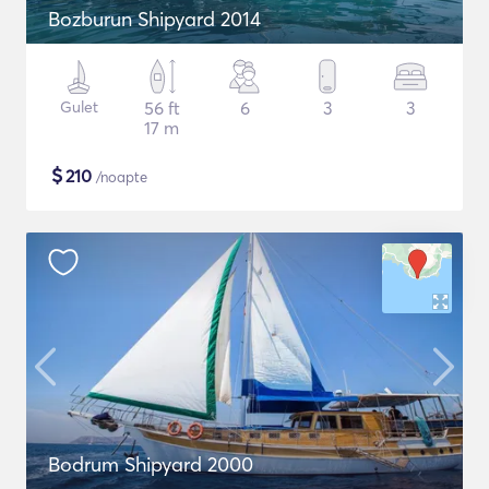
Bozburun Shipyard 2014
Gulet
56 ft
6
3
3
17 m
$
210
/noapte
Bodrum Shipyard 2000