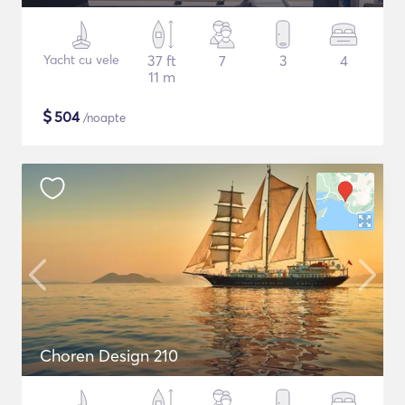
Yacht cu vele
37 ft
7
3
4
11 m
$
504
/noapte
Choren Design 210