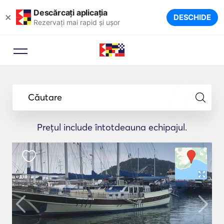
Descărcați aplicația
×
DESCHIDE
Rezervați mai rapid și ușor
Căutare
Prețul include întotdeauna echipajul.