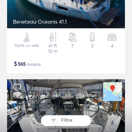
Beneteau Oceanis 41.1
Yacht cu vele
41 ft
7
3
4
12 m
$
565
/noapte
Filtre