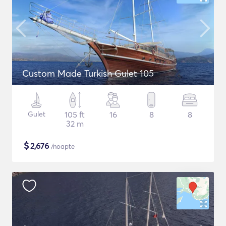
Custom Made Turkish Gulet 105
Gulet
105 ft
16
8
8
32 m
$
2,676
/noapte