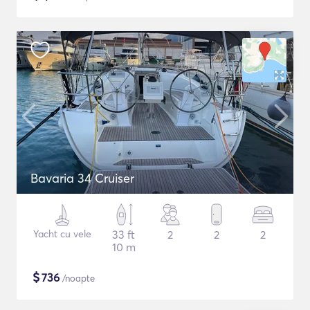
Bavaria 34 Cruiser
Yacht cu vele
33 ft
2
2
2
10 m
$
736
/noapte