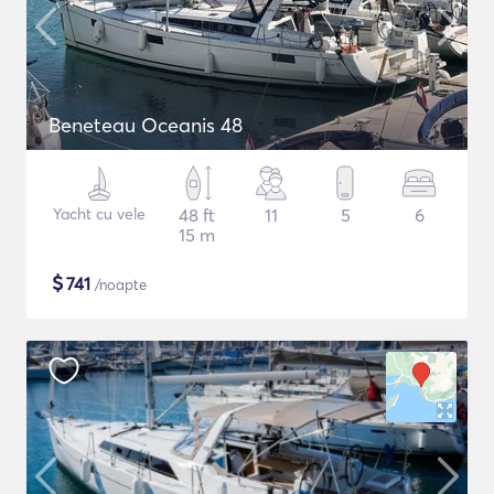
Beneteau Oceanis 48
Yacht cu vele
48 ft
11
5
6
15 m
$
741
/noapte