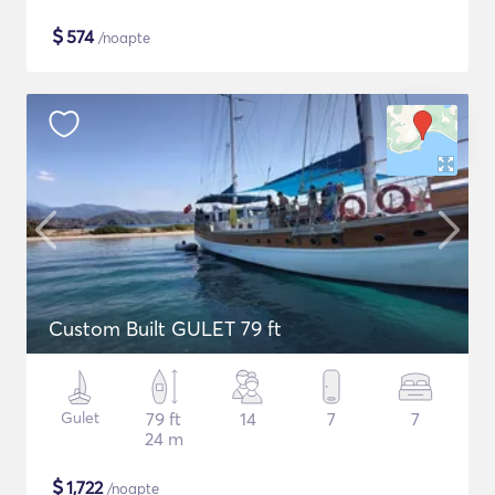
$
574
/noapte
Custom Built GULET 79 ft
Gulet
79 ft
14
7
7
24 m
$
1,722
/noapte