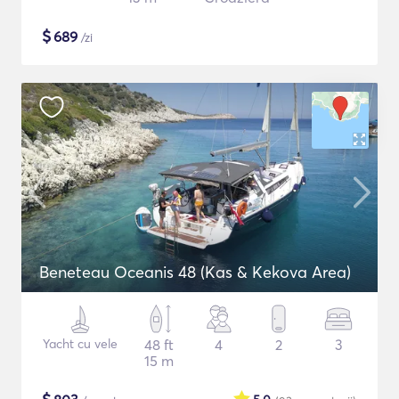
$
689
/zi
Beneteau Oceanis 48 (Kas & Kekova Area)
Yacht cu vele
48 ft
4
2
3
15 m