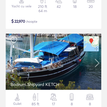
Yacht cu vele
210 ft
42
18
20
64 m
$
22,970
/noapte
Bodrum Shipyard KETCH
Gulet
85 ft
17
8
8