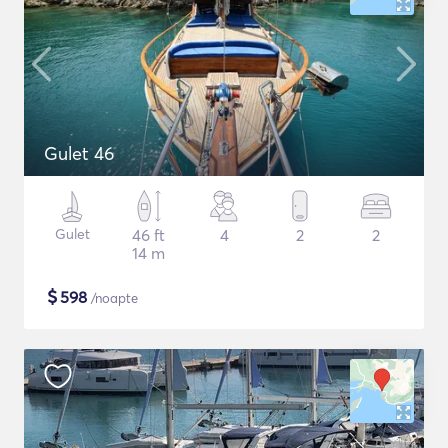
Gulet 46
Gulet
46 ft
4
2
2
14 m
$
598
/noapte