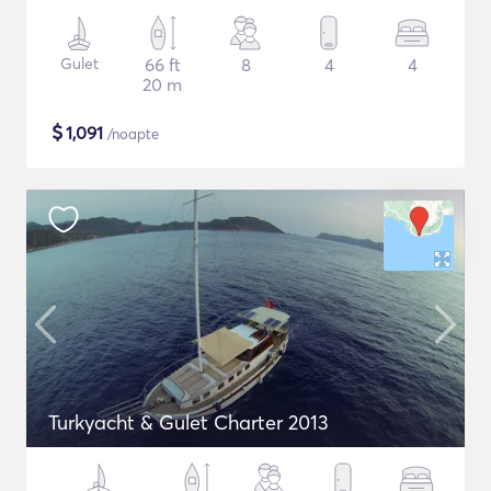
Gulet
66 ft
8
4
4
20 m
$
1,091
/noapte
Turkyacht & Gulet Charter 2013