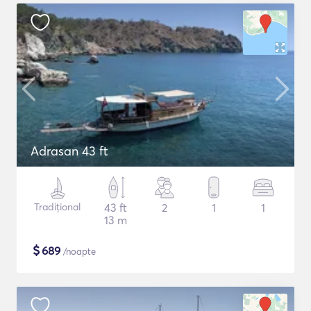
Adrasan 43 ft
Tradițional
43 ft
2
1
1
13 m
$
689
/noapte