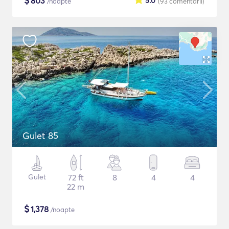
$
803
5.0
/noapte
(93
comentarii
)
Gulet 85
Gulet
72 ft
8
4
4
22 m
$
1,378
/noapte