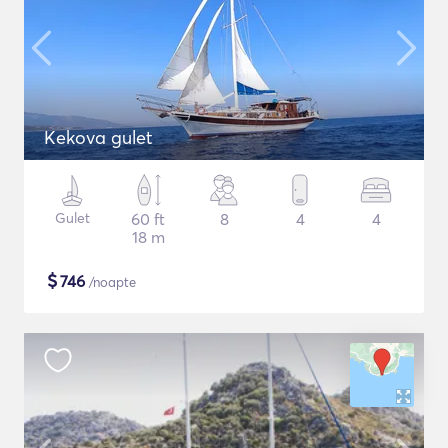
Kekova gulet
Gulet
60 ft
8
4
4
18 m
$
746
/noapte