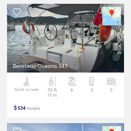
Beneteau Oceanis 34.1
Yacht cu vele
35 ft
6
3
3
11 m
$
534
/noapte