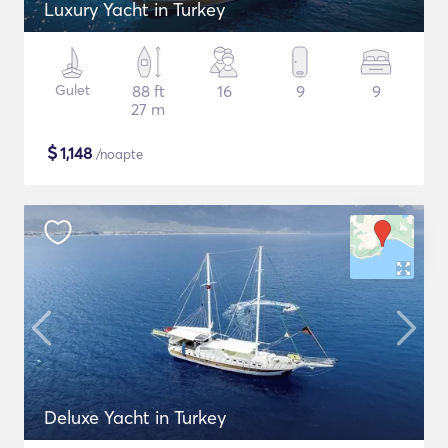
Luxury Yacht in Turkey
Gulet
88 ft
16
9
9
27 m
$
1,148
/noapte
Deluxe Yacht in Turkey