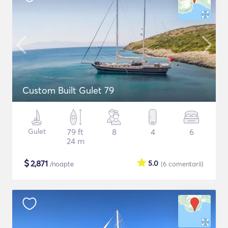
Custom Built Gulet 79
Gulet
79 ft
8
4
6
24 m
$
2,871
5.0
/noapte
(6
comentarii
)