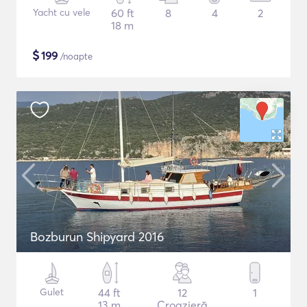
Yacht cu vele
60 ft
8
4
2
18 m
$
199
/noapte
Bozburun Shipyard 2016
Gulet
44 ft
12
1
13 m
Croazieră