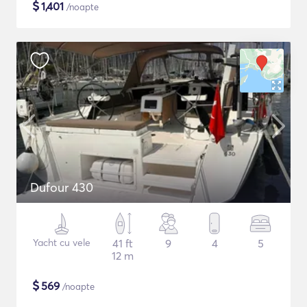
$
1,401
/noapte
Dufour 430
Yacht cu vele
41 ft
9
4
5
12 m
$
569
/noapte