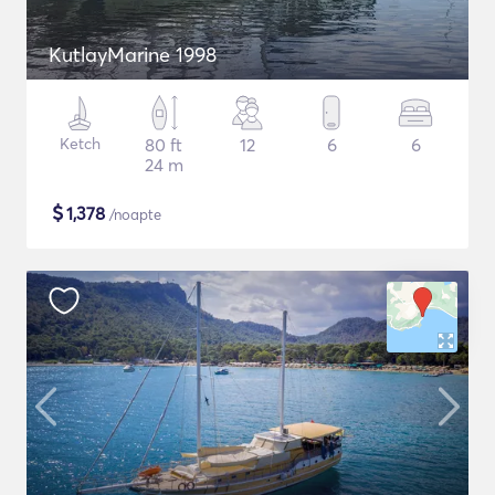
KutlayMarine 1998
Ketch
80 ft
12
6
6
24 m
$
1,378
/noapte