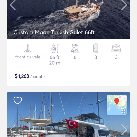
Custom Made Turkish Gulet 66ft
Yacht cu vele
66 ft
6
3
3
20 m
$
1,263
/noapte