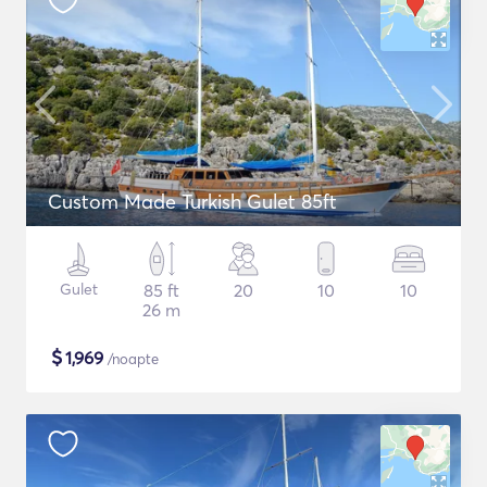
Custom Made Turkish Gulet 85ft
Gulet
85 ft
20
10
10
26 m
$
1,969
/noapte