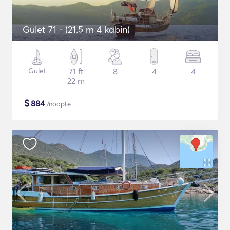
Gulet 71 - (21.5 m 4 kabin)
Gulet
71 ft
8
4
4
22 m
$
884
/noapte