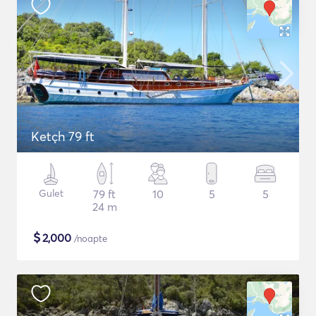
Ketçh 79 ft
Gulet
79 ft
10
5
5
24 m
$
2,000
/noapte