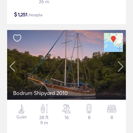
26 m
$
1,251
/noapte
Bodrum Shipyard 2010
Gulet
28 ft
16
8
8
9 m