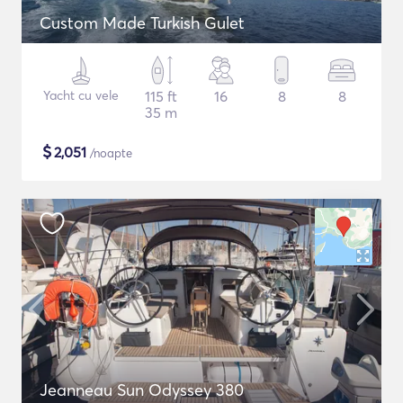
Custom Made Turkish Gulet
Yacht cu vele
115 ft
16
8
8
35 m
$
2,051
/noapte
Jeanneau Sun Odyssey 380