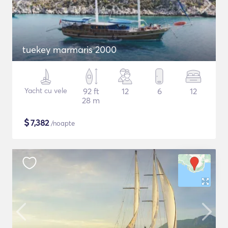
tuekey marmaris 2000
Yacht cu vele
92 ft
12
6
12
28 m
$
7,382
/noapte