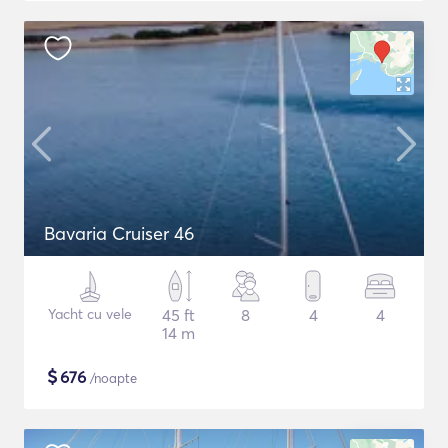
Bavaria Cruiser 46
Yacht cu vele
45 ft
8
4
4
14 m
$
676
/noapte