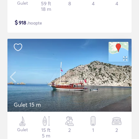
Gulet
59 ft
8
4
4
18 m
$
918
/noapte
Gulet 15 m
Gulet
15 ft
2
1
2
5 m