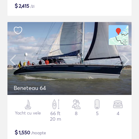
$
2,415
/zi
Beneteau 64
Yacht cu vele
66 ft
8
5
4
20 m
$
1,550
/noapte