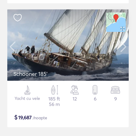
Schooner 185'
Yacht cu vele
185 ft
12
6
9
56 m
$
19,687
/noapte