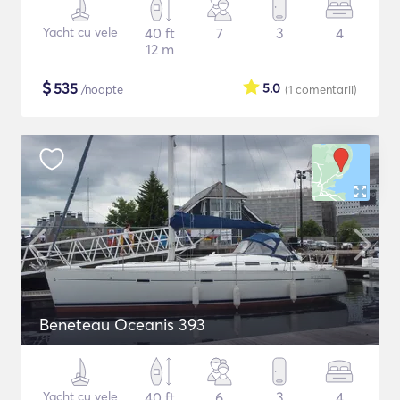
Yacht cu vele
40 ft
7
3
4
12 m
$
535
5.0
/noapte
(1
comentarii
)
Beneteau Oceanis 393
Yacht cu vele
40 ft
6
3
4