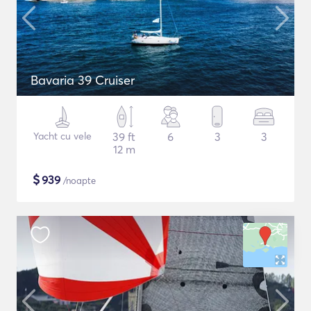
Bavaria 39 Cruiser
Yacht cu vele
39 ft
6
3
3
12 m
$
939
/noapte