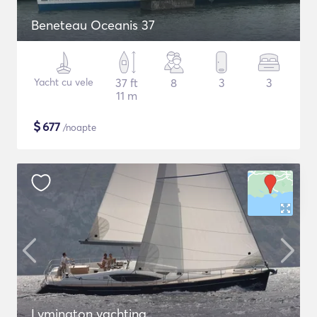
Beneteau Oceanis 37
Yacht cu vele
37 ft
8
3
3
11 m
$
677
/noapte
Lymington yachting