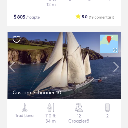
12 m
$
805
5.0
/noapte
(19
comentarii
)
Custom Schooner 10
Tradițional
110 ft
12
2
34 m
Croazieră