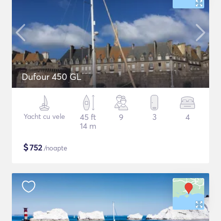
Dufour 450 GL
Yacht cu vele
45 ft
9
3
4
14 m
$
752
/noapte