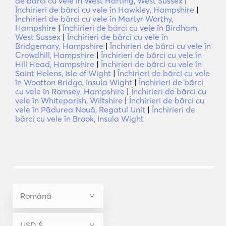
de bărci cu vele în West Harting, West Sussex
|
Închirieri de bărci cu vele în Hawkley, Hampshire
|
Închirieri de bărci cu vele în Martyr Worthy,
Hampshire
|
Închirieri de bărci cu vele în Birdham,
West Sussex
|
Închirieri de bărci cu vele în
Bridgemary, Hampshire
|
Închirieri de bărci cu vele în
Crowdhill, Hampshire
|
Închirieri de bărci cu vele în
Hill Head, Hampshire
|
Închirieri de bărci cu vele în
Saint Helens, Isle of Wight
|
Închirieri de bărci cu vele
în Wootton Bridge, Insula Wight
|
Închirieri de bărci
cu vele în Romsey, Hampshire
|
Închirieri de bărci cu
vele în Whiteparish, Wiltshire
|
Închirieri de bărci cu
vele în Pădurea Nouă, Regatul Unit
|
Închirieri de
bărci cu vele în Brook, Insula Wight