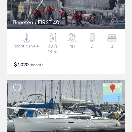
Beneteau FIRST 40
Yacht cu vele
42 ft
10
3
3
13 m
$
1,020
/noapte