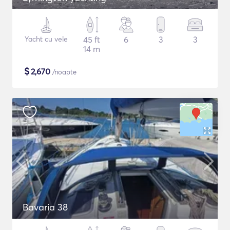
Yacht cu vele
45 ft
6
3
3
14 m
$
2,670
/noapte
Bavaria 38