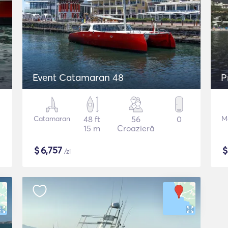
Event Catamaran 48
P
Catamaran
48 ft
56
0
M
15 m
Croazieră
$
6,757
/zi