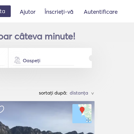
ta
Ajutor
Înscrieți-vă
Autentificare
oar câteva minute!
Oaspeți
sortați după:
>