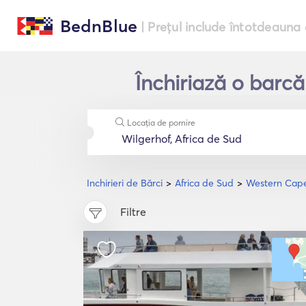
BednBlue
| Prețul include întotdeauna 
Închiriază o barc
Locația de pornire
Inchirieri de Bărci
Africa de Sud
Western Cap
Filtre