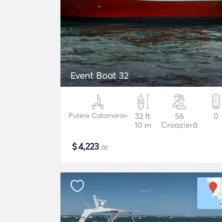
Event Boat 32
Putere Catamaran
32 ft
56
0
10 m
Croazieră
$
4,223
/zi