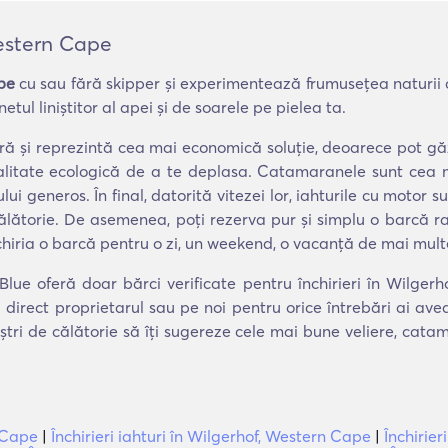
Western Cape
pe
cu sau fără skipper și experimentează frumusețea naturii 
tul liniștitor al apei și de soarele pe pielea ta.
tură și reprezintă cea mai economică soluție, deoarece pot 
odalitate ecologică de a te deplasa. Catamaranele sunt cea
ului generos. În final, datorită vitezei lor, iahturile cu moto
călătorie. De asemenea, poți rezerva pur și simplu o barcă ra
chiria o barcă pentru o zi, un weekend, o vacanță de mai mult
Blue oferă doar bărci verificate pentru închirieri în Wilge
 direct proprietarul sau pe noi pentru orice întrebări ai av
ștri de călătorie să îți sugereze cele mai bune veliere, cat
n Cape
|
Închirieri iahturi în Wilgerhof, Western Cape
|
Închirie