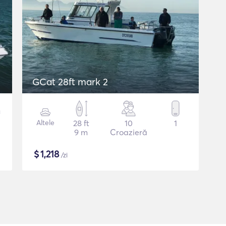
GCat 28ft mark 2
Altele
28 ft
10
1
9 m
Croazieră
$
1,218
/zi