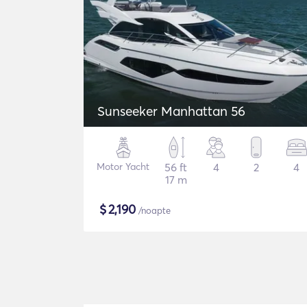
Sunseeker Manhattan 56
Motor Yacht
56 ft
4
2
4
17 m
$
2,190
/noapte