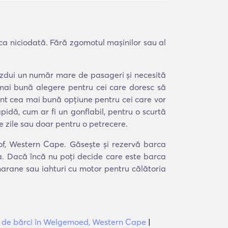
ca niciodată. Fără zgomotul mașinilor sau al
găzdui un număr mare de pasageri și necesită
 mai bună alegere pentru cei care doresc să
r sunt cea mai bună opțiune pentru cei care vor
pidă, cum ar fi un gonflabil, pentru o scurtă
e zile sau doar pentru o petrecere.
rhof, Western Cape. Găsește și rezervă barca
ea. Dacă încă nu poți decide care este barca
amarane sau iahturi cu motor pentru călătoria
ri de bărci în Welgemoed, Western Cape
|