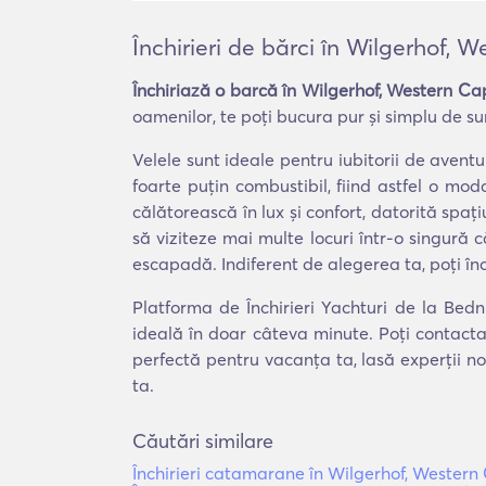
Închirieri de bărci în Wilgerhof, 
Închiriază o barcă în Wilgerhof, Western Ca
oamenilor, te poți bucura pur și simplu de sune
Velele sunt ideale pentru iubitorii de aven
foarte puțin combustibil, fiind astfel o m
călătorească în lux și confort, datorită spați
să viziteze mai multe locuri într-o singură 
escapadă. Indiferent de alegerea ta, poți în
Platforma de Închirieri Yachturi de la Bedn
ideală în doar câteva minute. Poți contacta
perfectă pentru vacanța ta, lasă experții no
ta.
Căutări similare
Închirieri catamarane în Wilgerhof, Wester