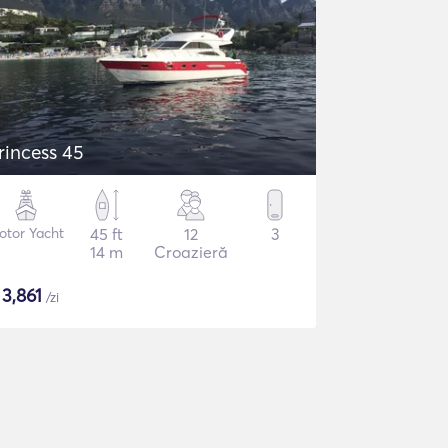
rincess 45
otor Yacht
45 ft
12
3
14 m
Croazieră
$
3,861
/zi