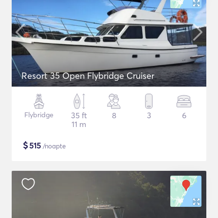
Resort 35 Open Flybridge Cruiser
Flybridge
35 ft
8
3
6
11 m
$
515
/noapte