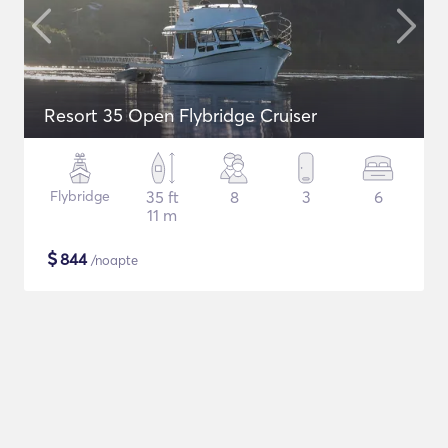
Resort 35 Open Flybridge Cruiser
Flybridge
35 ft
8
3
6
11 m
$
844
/noapte