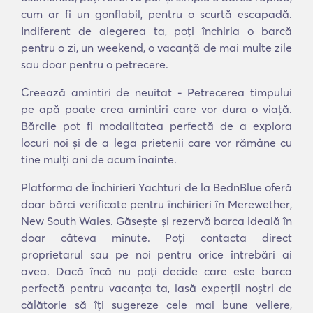
cum ar fi un gonflabil, pentru o scurtă escapadă.
Indiferent de alegerea ta, poți închiria o barcă
pentru o zi, un weekend, o vacanță de mai multe zile
sau doar pentru o petrecere.
Creează amintiri de neuitat - Petrecerea timpului
pe apă poate crea amintiri care vor dura o viață.
Bărcile pot fi modalitatea perfectă de a explora
locuri noi și de a lega prietenii care vor rămâne cu
tine mulți ani de acum înainte.
Platforma de Închirieri Yachturi de la BednBlue oferă
doar bărci verificate pentru închirieri în Merewether,
New South Wales. Găsește și rezervă barca ideală în
doar câteva minute. Poți contacta direct
proprietarul sau pe noi pentru orice întrebări ai
avea. Dacă încă nu poți decide care este barca
perfectă pentru vacanța ta, lasă experții noștri de
călătorie să îți sugereze cele mai bune veliere,