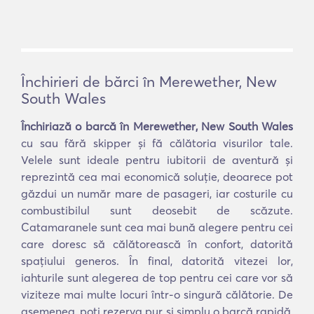
Închirieri de bărci în Merewether, New
South Wales
Închiriază o barcă în Merewether, New South Wales
cu sau fără skipper și fă călătoria visurilor tale.
Velele sunt ideale pentru iubitorii de aventură și
reprezintă cea mai economică soluție, deoarece pot
găzdui un număr mare de pasageri, iar costurile cu
combustibilul sunt deosebit de scăzute.
Catamaranele sunt cea mai bună alegere pentru cei
care doresc să călătorească în confort, datorită
spațiului generos. În final, datorită vitezei lor,
iahturile sunt alegerea de top pentru cei care vor să
viziteze mai multe locuri într-o singură călătorie. De
asemenea, poți rezerva pur și simplu o barcă rapidă,