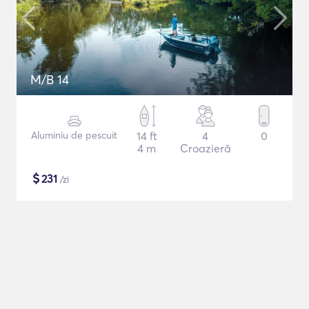
M/B 14
Aluminiu de pescuit
14 ft
4
0
4 m
Croazieră
$
231
/zi