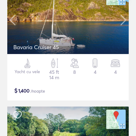
Bavaria Cruiser 45
Yacht cu vele
45 ft
8
4
4
14 m
$
1,400
/noapte