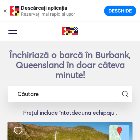
Descărcați aplicația
×
DESCHIDE
Rezervați mai rapid și ușor
Închiriază o barcă în Burbank,
Queensland în doar câteva
minute!
Căutare
Prețul include întotdeauna echipajul.