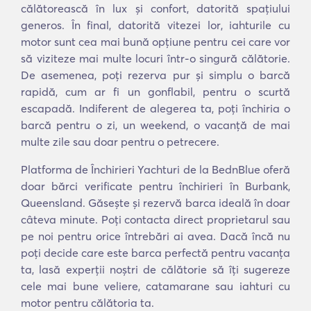
călătorească în lux și confort, datorită spațiului
generos. În final, datorită vitezei lor, iahturile cu
motor sunt cea mai bună opțiune pentru cei care vor
să viziteze mai multe locuri într-o singură călătorie.
De asemenea, poți rezerva pur și simplu o barcă
rapidă, cum ar fi un gonflabil, pentru o scurtă
escapadă. Indiferent de alegerea ta, poți închiria o
barcă pentru o zi, un weekend, o vacanță de mai
multe zile sau doar pentru o petrecere.
Platforma de Închirieri Yachturi de la BednBlue oferă
doar bărci verificate pentru închirieri în Burbank,
Queensland. Găsește și rezervă barca ideală în doar
câteva minute. Poți contacta direct proprietarul sau
pe noi pentru orice întrebări ai avea. Dacă încă nu
poți decide care este barca perfectă pentru vacanța
ta, lasă experții noștri de călătorie să îți sugereze
cele mai bune veliere, catamarane sau iahturi cu
motor pentru călătoria ta.