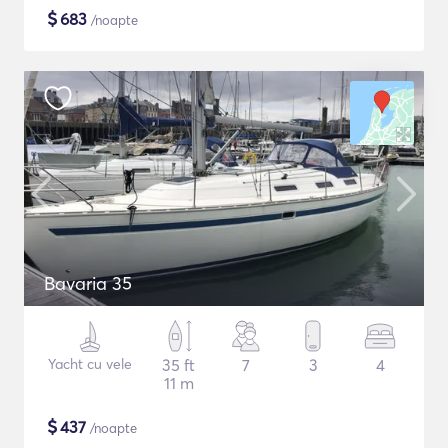
$
683
/noapte
Bavaria 35
Yacht cu vele
35 ft
7
3
4
11 m
$
437
/noapte