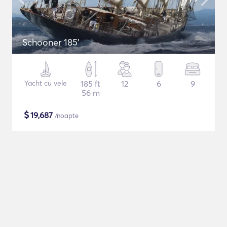
Schooner 185'
Yacht cu vele
185 ft
12
6
9
56 m
$
19,687
/noapte