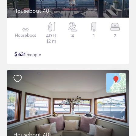
Houseboat 40
Houseboat
40 ft
4
1
2
12 m
$
631
/noapte
Houseboat 40