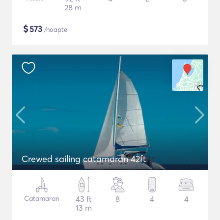
28 m
$
573
/noapte
Crewed sailing catamaran 42ft
Catamaran
43 ft
8
4
4
13 m