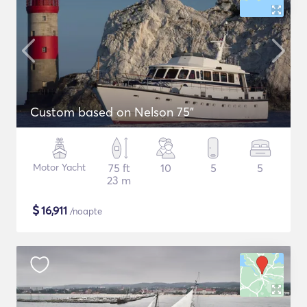
Custom based on Nelson 75"
Motor Yacht
75 ft
10
5
5
23 m
$
16,911
/noapte