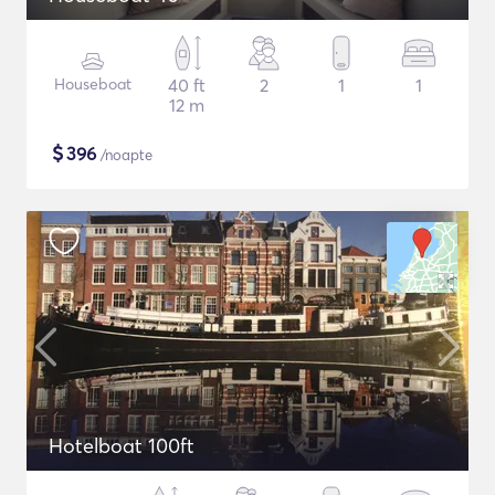
Houseboat
40 ft
2
1
1
12 m
$
396
/noapte
Hotelboat 100ft