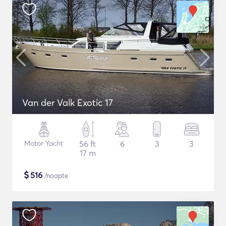
Van der Valk Exotic 17
Motor Yacht
56 ft
6
3
3
17 m
$
516
/noapte