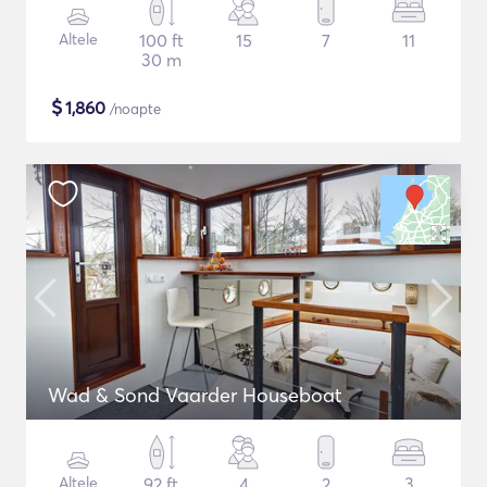
Altele
100 ft
15
7
11
30 m
$
1,860
/noapte
Wad & Sond Vaarder Houseboat
Altele
92 ft
4
2
3