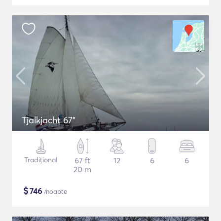
Tjalkjacht 67"
Tradițional
67 ft
12
6
6
20 m
$
746
/noapte