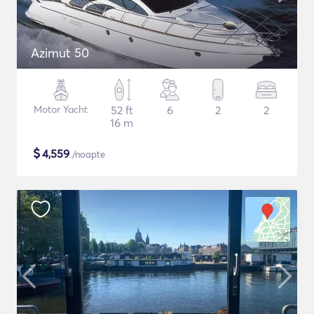
Azimut 50
Motor Yacht
52 ft
6
2
2
16 m
$
4,559
/noapte