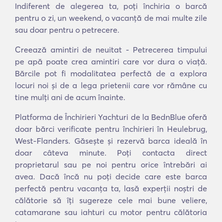
Indiferent de alegerea ta, poți închiria o barcă
pentru o zi, un weekend, o vacanță de mai multe zile
sau doar pentru o petrecere.
Creează amintiri de neuitat - Petrecerea timpului
pe apă poate crea amintiri care vor dura o viață.
Bărcile pot fi modalitatea perfectă de a explora
locuri noi și de a lega prietenii care vor rămâne cu
tine mulți ani de acum înainte.
Platforma de Închirieri Yachturi de la BednBlue oferă
doar bărci verificate pentru închirieri în Heulebrug,
West-Flanders. Găsește și rezervă barca ideală în
doar câteva minute. Poți contacta direct
proprietarul sau pe noi pentru orice întrebări ai
avea. Dacă încă nu poți decide care este barca
perfectă pentru vacanța ta, lasă experții noștri de
călătorie să îți sugereze cele mai bune veliere,
catamarane sau iahturi cu motor pentru călătoria