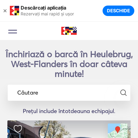
Descărcați aplicația
×
DESCHIDE
Rezervați mai rapid și ușor
Închiriază o barcă în Heulebrug,
West-Flanders în doar câteva
minute!
Căutare
Prețul include întotdeauna echipajul.