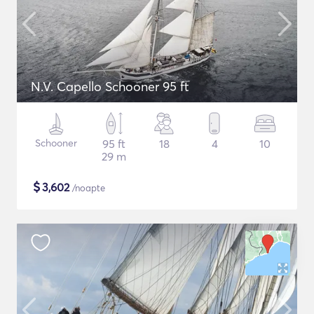
N.V. Capello Schooner 95 ft
Schooner
95 ft
18
4
10
29 m
$
3,602
/noapte