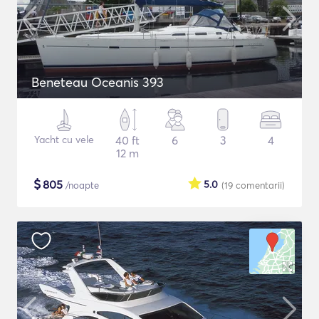
Beneteau Oceanis 393
Yacht cu vele
40 ft
6
3
4
12 m
$
805
5.0
/noapte
(19
comentarii
)