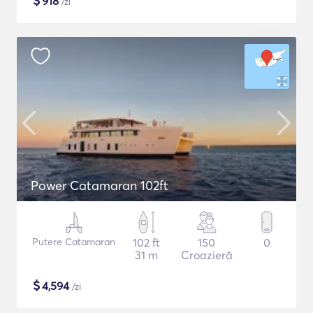
$
918
/zi
Power Catamaran 102ft
Putere Catamaran
102 ft
150
0
31 m
Croazieră
$
4,594
/zi