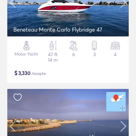
Beneteau Monte Carlo Flybridge 47
Motor Yacht
47 ft
6
3
4
14 m
$
3,330
/noapte