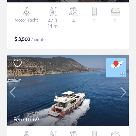
Motor Yacht
47 ft
4
2
2
14 m
$
3,502
/noapte
Ferretti 69