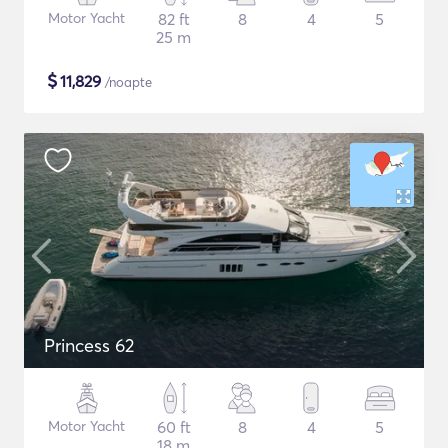
Motor Yacht
82 ft
8
4
5
25 m
$
11,829
/noapte
Princess 62
Motor Yacht
60 ft
8
4
5
18 m