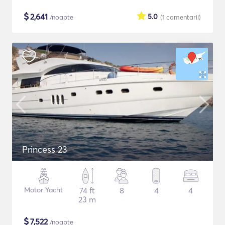
$
2,641
5.0
/noapte
(1
comentarii
)
Princess 23
Motor Yacht
74 ft
8
4
4
23 m
$
7,522
/noapte