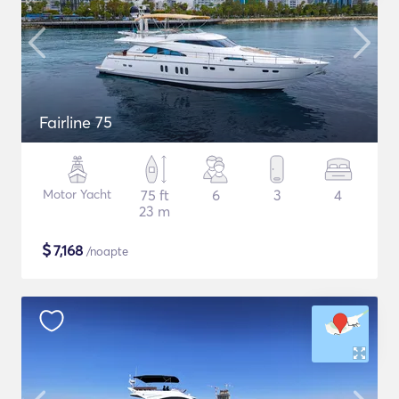
Fairline 75
Motor Yacht
75 ft
6
3
4
23 m
$
7,168
/noapte