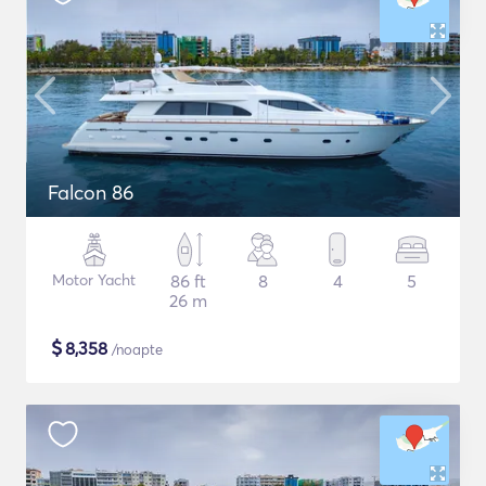
Falcon 86
Motor Yacht
86 ft
8
4
5
26 m
$
8,358
/noapte