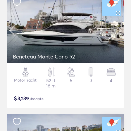
Beneteau Monte Carlo 52
Motor Yacht
52 ft
6
3
4
16 m
$
3,239
/noapte