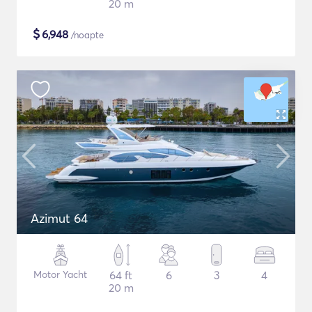
20 m
$
6,948
/noapte
Azimut 64
Motor Yacht
64 ft
6
3
4
20 m