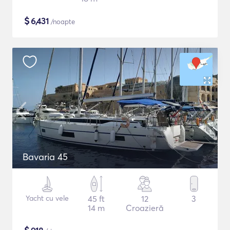
$
6,431
/noapte
Bavaria 45
Yacht cu vele
45 ft
12
3
14 m
Croazieră