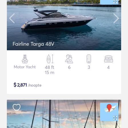
Fairline Targa 48V
Motor Yacht
48 ft
6
3
4
15 m
$
2,871
/noapte