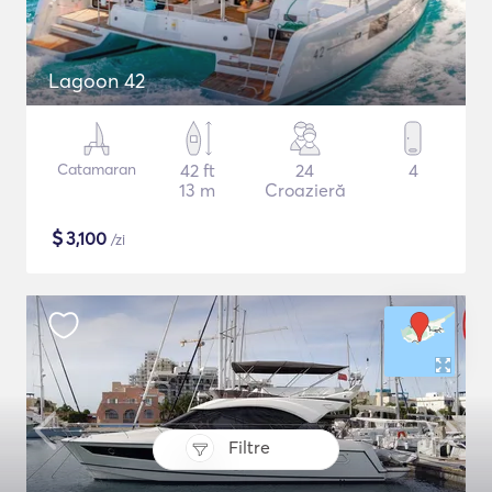
Lagoon 42
Catamaran
42 ft
24
4
13 m
Croazieră
$
3,100
/zi
Filtre