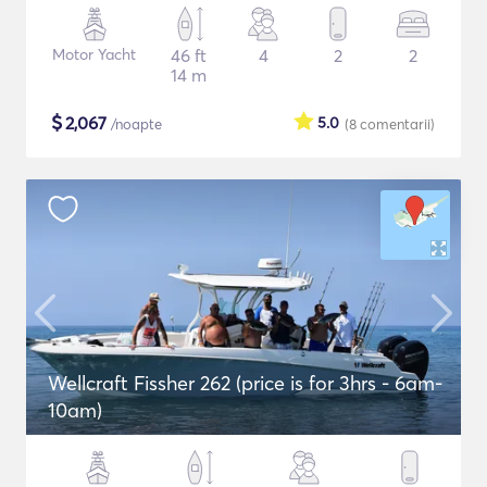
Motor Yacht
46 ft
4
2
2
14 m
$
2,067
5.0
/noapte
(8
comentarii
)
Wellcraft Fissher 262 (price is for 3hrs - 6am-
10am)