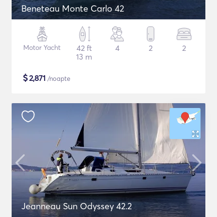
Beneteau Monte Carlo 42
Motor Yacht
42 ft
4
2
2
13 m
$
2,871
/noapte
Jeanneau Sun Odyssey 42.2