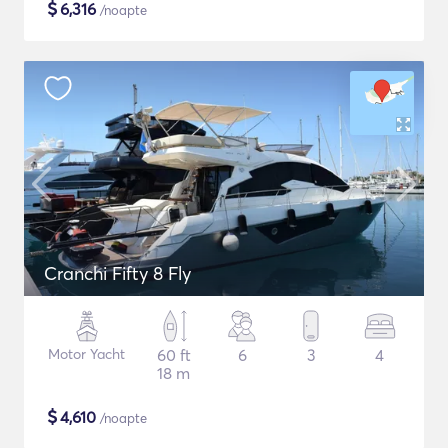
$
6,316
/noapte
Cranchi Fifty 8 Fly
Motor Yacht
60 ft
6
3
4
18 m
$
4,610
/noapte