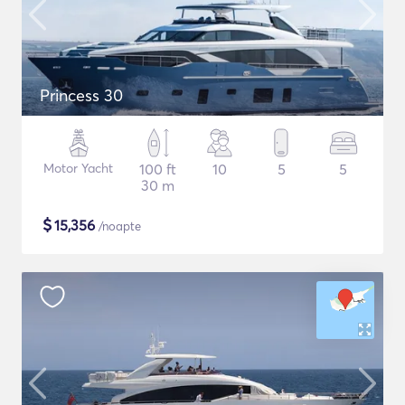
Princess 30
Motor Yacht
100 ft
10
5
5
30 m
$
15,356
/noapte