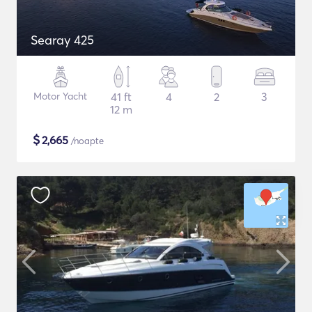
Searay 425
Motor Yacht
41 ft
4
2
3
12 m
$
2,665
/noapte