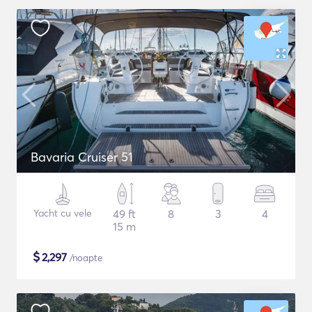
Bavaria Cruiser 51
Yacht cu vele
49 ft
8
3
4
15 m
$
2,297
/noapte