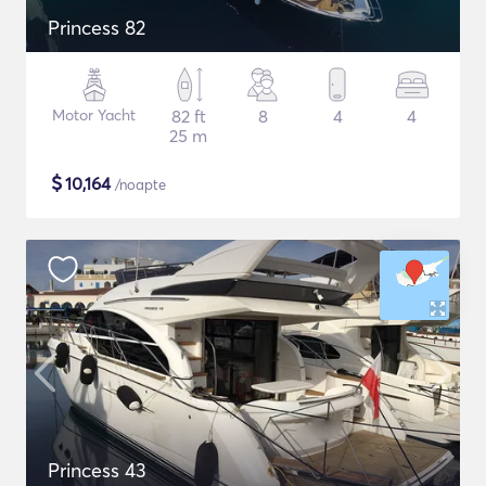
Princess 82
Motor Yacht
82 ft
8
4
4
25 m
$
10,164
/noapte
Princess 43