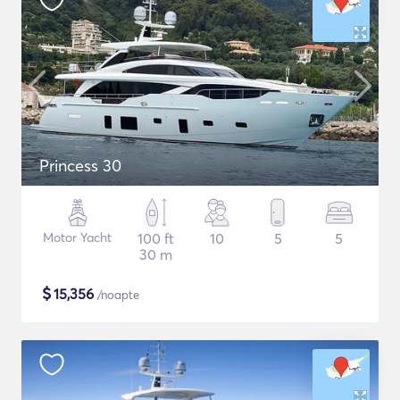
Princess 30
Motor Yacht
100 ft
10
5
5
30 m
$
15,356
/noapte