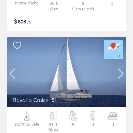
Motor Yacht
26 ft
8
0
8 m
Croazieră
$
803
/zi
Bavaria Cruiser 51
Yacht cu vele
51 ft
8
3
3
16 m