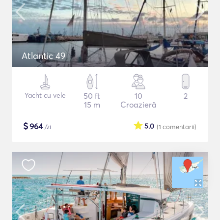
Atlantic 49
Yacht cu vele
50 ft
10
2
15 m
Croazieră
$
964
5.0
/zi
(1
comentarii
)