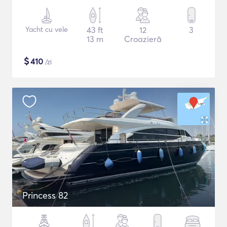
Yacht cu vele
43 ft
12
3
13 m
Croazieră
$
410
/zi
Princess 82