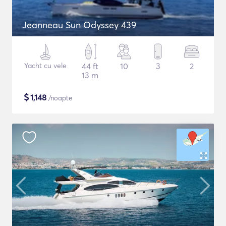
Jeanneau Sun Odyssey 439
Yacht cu vele
44 ft
10
3
2
13 m
$
1,148
/noapte