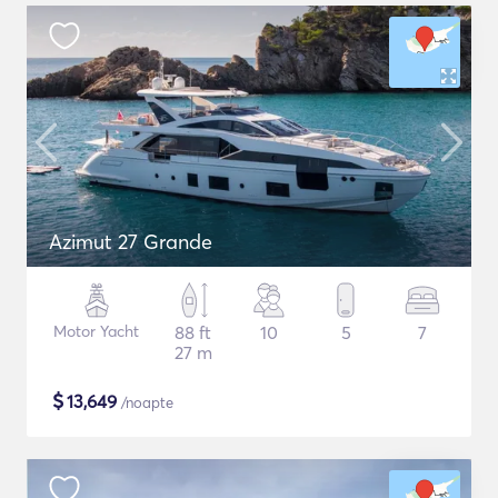
Azimut 27 Grande
Motor Yacht
88 ft
10
5
7
27 m
$
13,649
/noapte