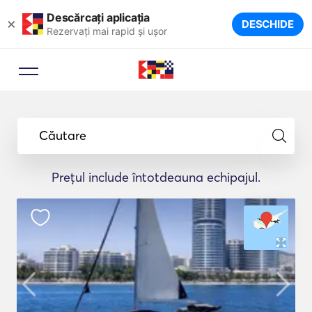
Descărcați aplicația
×
DESCHIDE
Rezervați mai rapid și ușor
Căutare
Prețul include întotdeauna echipajul.