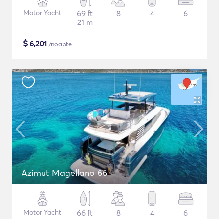
Motor Yacht
69 ft
8
4
6
21 m
$
6,201
/noapte
Azimut Magellano 66
Motor Yacht
66 ft
8
4
6