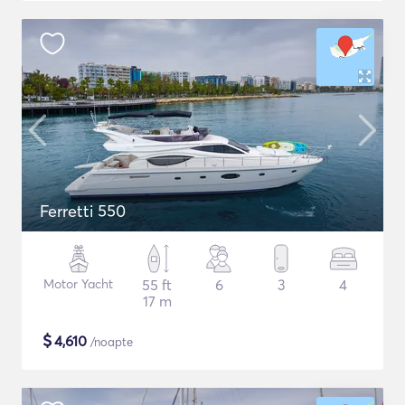
Ferretti 550
Motor Yacht
55 ft
6
3
4
17 m
$
4,610
/noapte