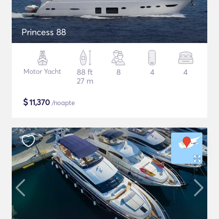
Princess 88
Motor Yacht
88 ft
8
4
4
27 m
$
11,370
/noapte