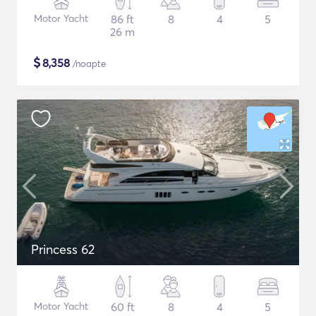
Motor Yacht
86 ft
8
4
5
26 m
$
8,358
/noapte
Princess 62
Motor Yacht
60 ft
8
4
5