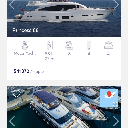
Princess 88
Motor Yacht
88 ft
8
4
4
27 m
$
11,370
/noapte