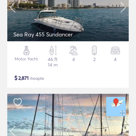
Sea Ray 455 Sundancer
Motor Yacht
46 ft
4
2
4
14 m
$
2,871
/noapte