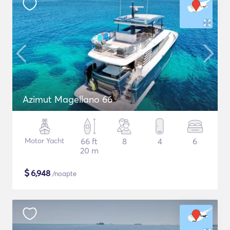
Azimut Magellano 66
Motor Yacht
66 ft
8
4
6
20 m
$
6,948
/noapte