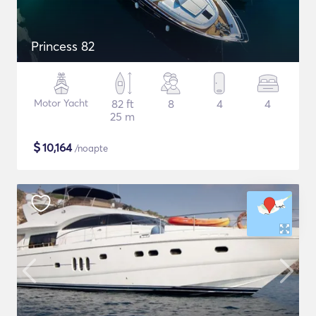
Princess 82
Motor Yacht
82 ft
8
4
4
25 m
$
10,164
/noapte