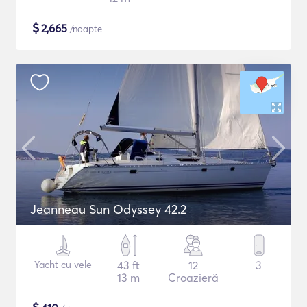
$
2,665
/noapte
Jeanneau Sun Odyssey 42.2
Yacht cu vele
43 ft
12
3
13 m
Croazieră