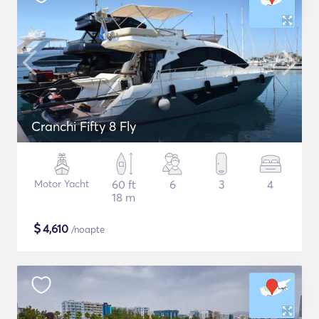
Cranchi Fifty 8 Fly
Motor Yacht
60 ft
6
3
4
18 m
$
4,610
/noapte