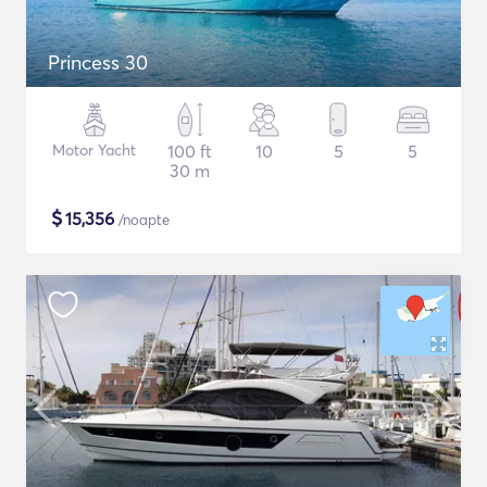
Princess 30
Motor Yacht
100 ft
10
5
5
30 m
$
15,356
/noapte