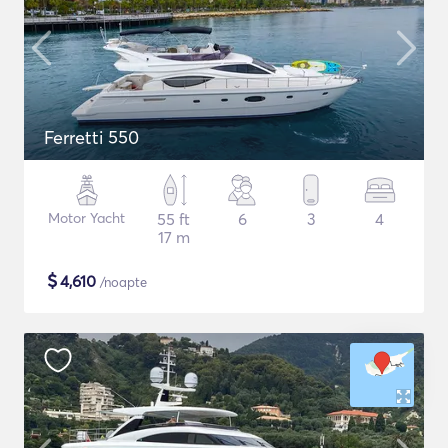
Ferretti 550
Motor Yacht
55 ft
6
3
4
17 m
$
4,610
/noapte