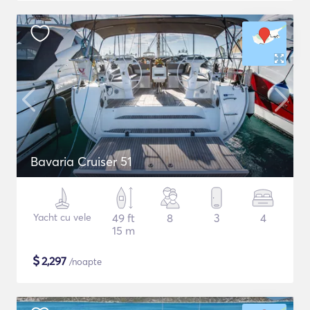
Bavaria Cruiser 51
Yacht cu vele
49 ft
8
3
4
15 m
$
2,297
/noapte