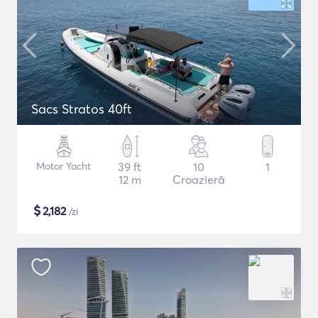
Sacs Stratos 40ft
Motor Yacht
39 ft
10
1
12 m
Croazieră
$
2,182
/zi