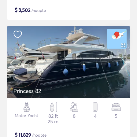
$
3,502
/noapte
Princess 82
Motor Yacht
82 ft
8
4
5
25 m
$
11,829
/noapte