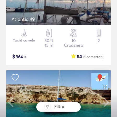
Atlantic 49
Yacht cu vele
50 ft
10
2
15 m
Croazieră
$
964
5.0
/zi
(1
comentarii
)
Filtre