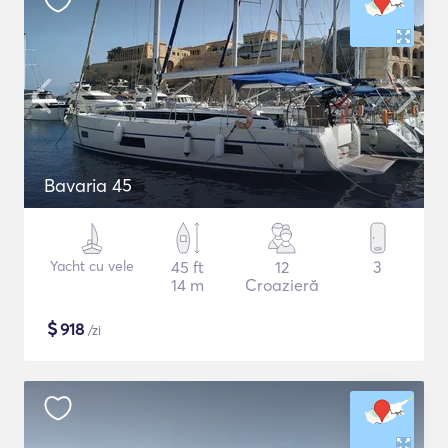
Bavaria 45
Yacht cu vele
45 ft
12
3
14 m
Croazieră
$
918
/zi