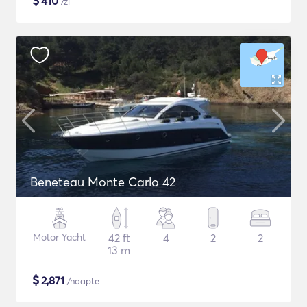
$
410
/zi
Beneteau Monte Carlo 42
Motor Yacht
42 ft
4
2
2
13 m
$
2,871
/noapte