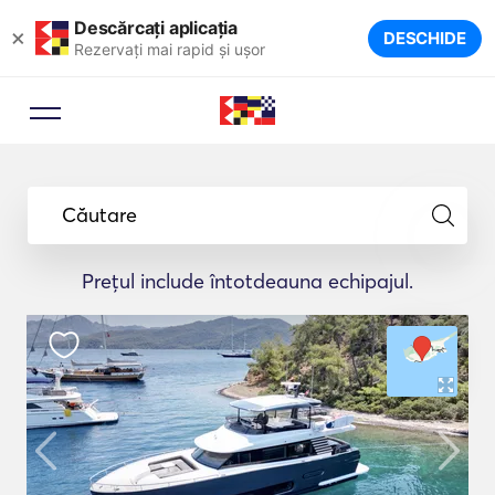
Descărcați aplicația
×
DESCHIDE
Rezervați mai rapid și ușor
Căutare
Prețul include întotdeauna echipajul.