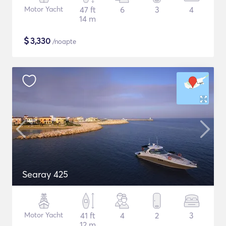
Motor Yacht
47 ft
6
3
4
14 m
$
3,330
/noapte
Searay 425
Motor Yacht
41 ft
4
2
3
12 m