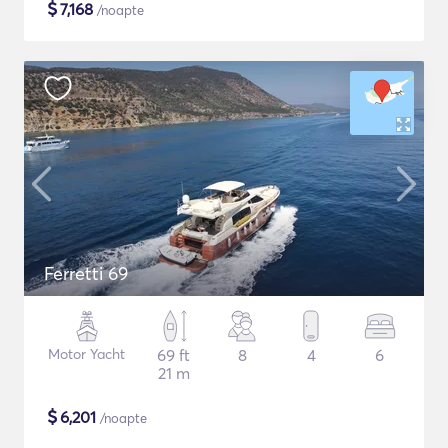
$
7,168
/noapte
Ferretti 69
Motor Yacht
69 ft
8
4
6
21 m
$
6,201
/noapte