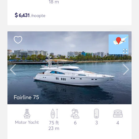
18 m
$
6,431
/noapte
Fairline 75
Motor Yacht
75 ft
6
3
4
23 m