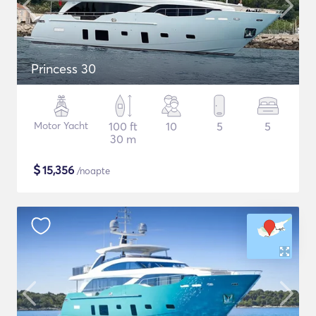
Princess 30
Motor Yacht
100 ft
10
5
5
30 m
$
15,356
/noapte