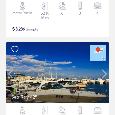
Motor Yacht
52 ft
6
3
4
16 m
$
3,239
/noapte
Sea Ray 425