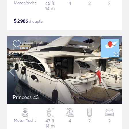
Motor Yacht
45 ft
4
2
2
14 m
$
2,986
/noapte
Princess 43
Motor Yacht
47 ft
4
2
2
14 m