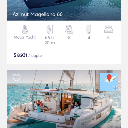
Azimut Magellano 66
Motor Yacht
66 ft
8
4
5
20 m
$
8,931
/noapte