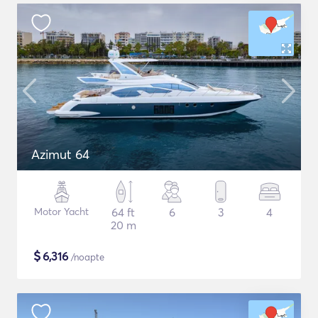
Azimut 64
Motor Yacht
64 ft
6
3
4
20 m
$
6,316
/noapte