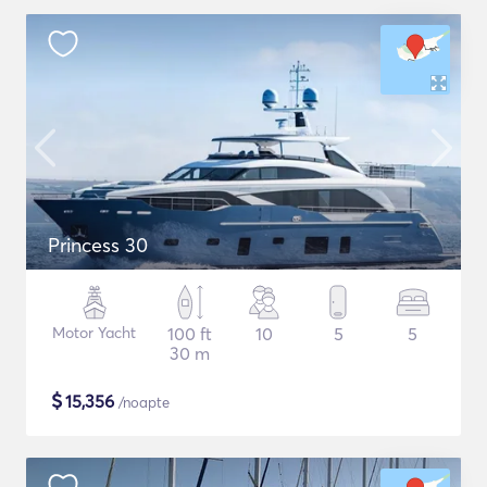
Princess 30
Motor Yacht
100 ft
10
5
5
30 m
$
15,356
/noapte