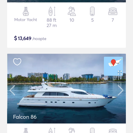
Motor Yacht
88 ft
10
5
7
27 m
$
13,649
/noapte
Falcon 86