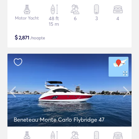
Motor Yacht
48 ft
6
3
4
15 m
$
2,871
/noapte
Beneteau Monte Carlo Flybridge 47