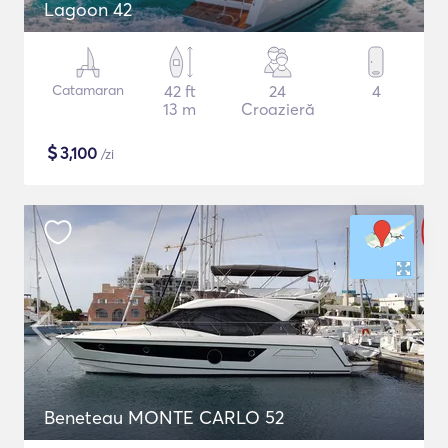
Lagoon 42
Catamaran
42 ft
24
4
13 m
Croazieră
$
3,100
/zi
Beneteau MONTE CARLO 52