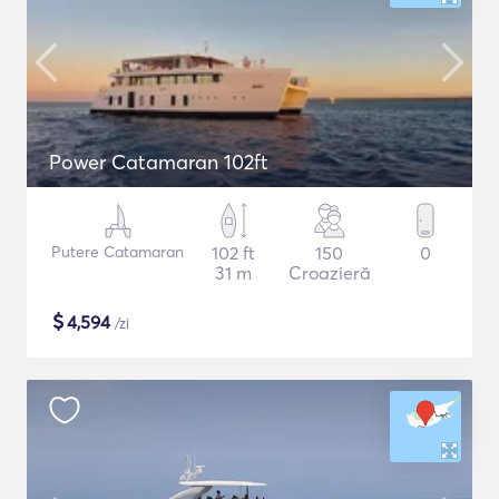
Power Catamaran 102ft
Putere Catamaran
102 ft
150
0
31 m
Croazieră
$
4,594
/zi