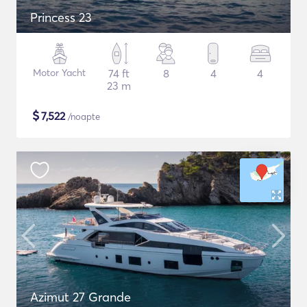
Princess 23
Motor Yacht
74 ft
8
4
4
23 m
$
7,522
/noapte
Azimut 27 Grande