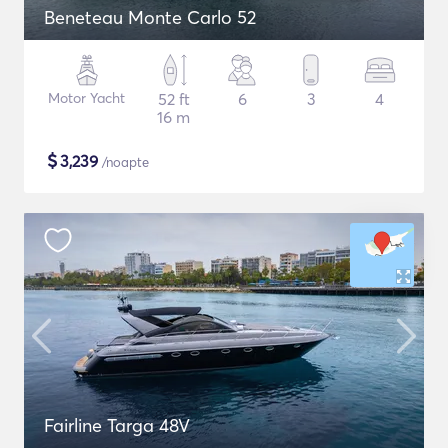
Beneteau Monte Carlo 52
Motor Yacht
52 ft
6
3
4
16 m
$
3,239
/noapte
Fairline Targa 48V