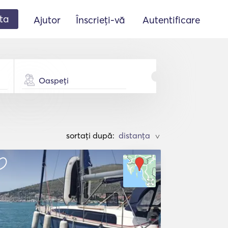
ta
Ajutor
Înscrieți-vă
Autentificare
Oaspeți
sortați după:
>