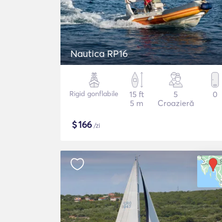
Nautica RP16
Rigid gonflabile
15 ft
5
0
5 m
Croazieră
$
166
/zi