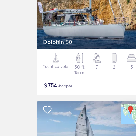
Dolphin 50
Yacht cu vele
50 ft
7
2
5
15 m
$
754
/noapte