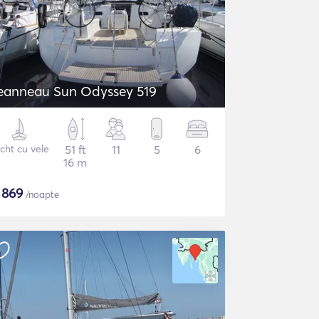
eanneau Sun Odyssey 519
cht cu vele
51 ft
11
5
6
16 m
$
869
/noapte