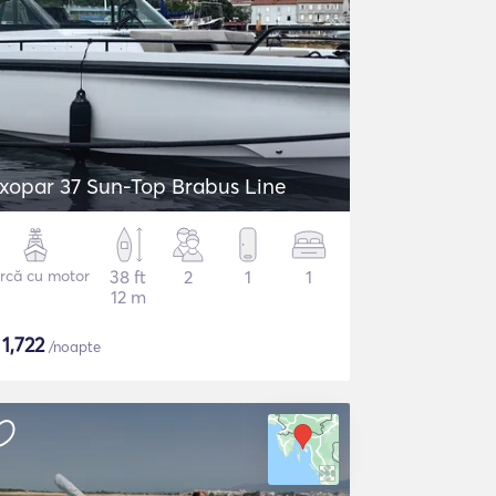
xopar 37 Sun-Top Brabus Line
rcă cu motor
38 ft
2
1
1
12 m
$
1,722
/noapte