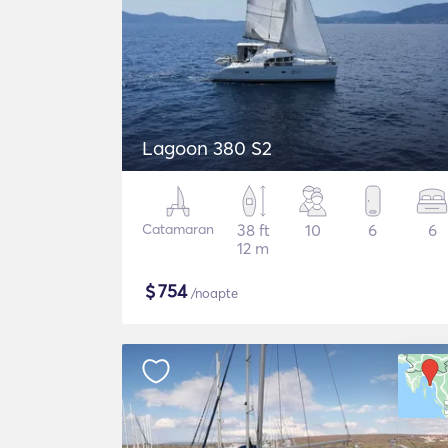
Lagoon 380 S2
Catamaran
38 ft
10
6
6
12 m
$
754
/noapte