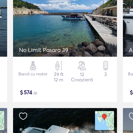
No Limit Pasara 39
A
Barcă cu motor
39 ft
12
3
Ba
12 m
Croazieră
$
574
/zi