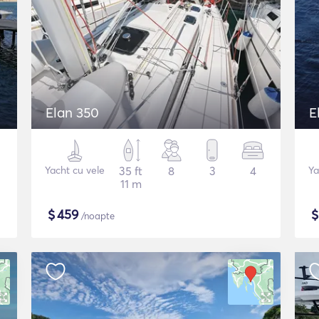
Elan 350
E
Yacht cu vele
35 ft
8
3
4
Ya
11 m
$
459
/noapte