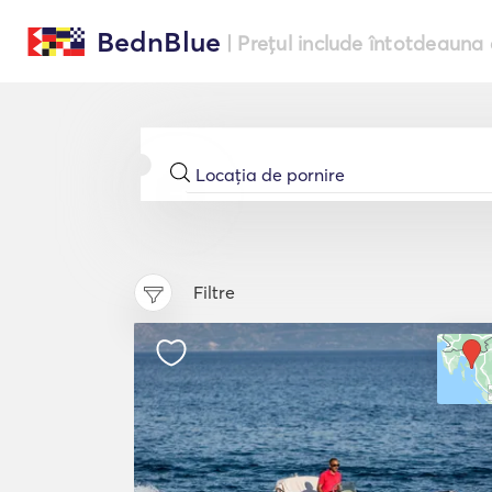
BednBlue
| Prețul include întotdeauna 
Filtre