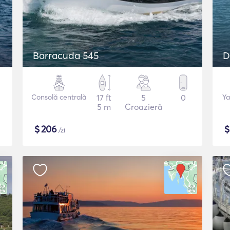
Barracuda 545
D
Consolă centrală
17 ft
5
0
Ya
5 m
Croazieră
$
206
/zi