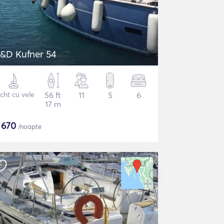
&D Kufner 54
cht cu vele
56 ft
11
5
6
17 m
$
670
/noapte