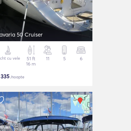
avaria 50 Cruiser
cht cu vele
51 ft
11
5
6
16 m
$
335
/noapte