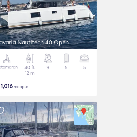
avaria Nautitech 40 Open
atamaran
40 ft
9
5
5
12 m
$
1,016
/noapte