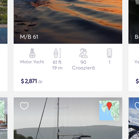
M/B 61
B
Motor Yacht
61 ft
90
1
Ya
19 m
Croazieră
$
2,871
/zi