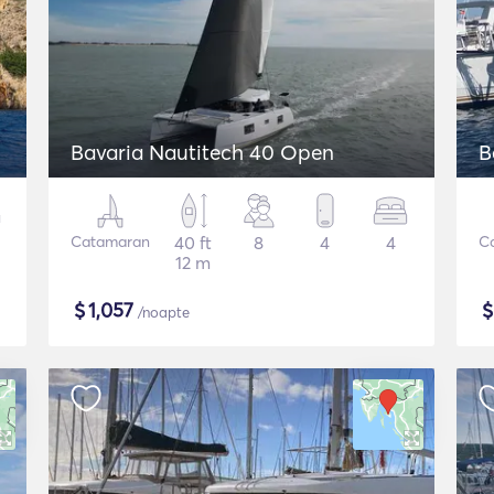
Bavaria Nautitech 40 Open
B
Catamaran
40 ft
8
4
4
C
12 m
$
1,057
/noapte