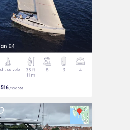
lan E4
cht cu vele
35 ft
8
3
4
11 m
$
516
/noapte