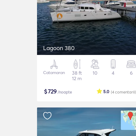
Lagoon 380
Catamaran
38 ft
10
4
6
12 m
$
729
5.0
/noapte
(4
comentarii
)