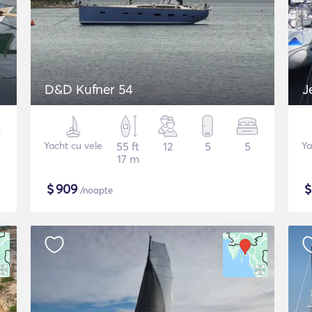
D&D Kufner 54
J
Yacht cu vele
55 ft
12
5
5
Ya
17 m
$
909
/noapte