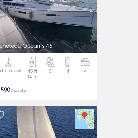
eneteau Oceanis 45
cht cu vele
45 ft
8
4
4
14 m
$
590
/noapte