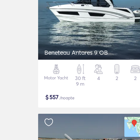
Beneteau Antares 9 OB
Motor Yacht
30 ft
4
2
2
9 m
$
557
/noapte