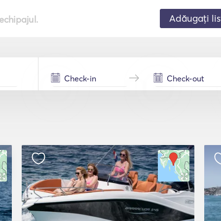
Adăugați lis
echipajul.