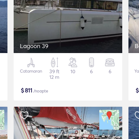
Lagoon 39
B
Catamaran
39 ft
10
6
6
Ya
12 m
$
811
/noapte