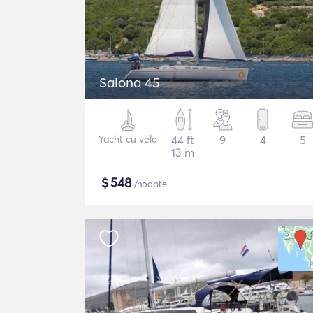
Salona 45
Yacht cu vele
44 ft
9
4
5
13 m
$
548
/noapte