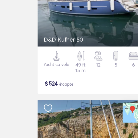
D&D Kufner 50
Yacht cu vele
49 ft
12
5
6
15 m
$
524
/noapte