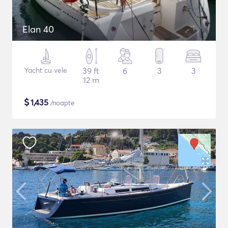
Elan 40
Yacht cu vele
39 ft
6
3
3
12 m
$
1,435
/noapte