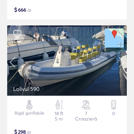
$
666
/zi
Lolivul 590
Rigid gonflabile
18 ft
7
0
5 m
Croazieră
$
298
/zi