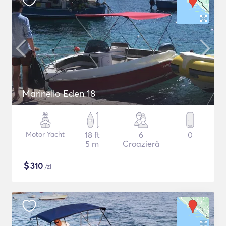
Marinello Eden 18
Motor Yacht
18 ft
6
0
5 m
Croazieră
$
310
/zi