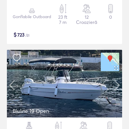
Gonflabile Outboard
23 ft
12
0
7 m
Croazieră
$
723
/zi
Bluline 19 Open