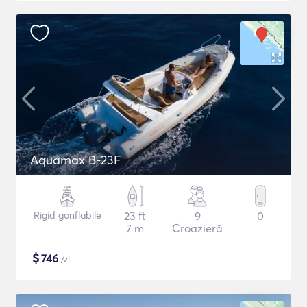
Aquamax B-23F
Rigid gonflabile
23 ft
9
0
7 m
Croazieră
$
746
/zi