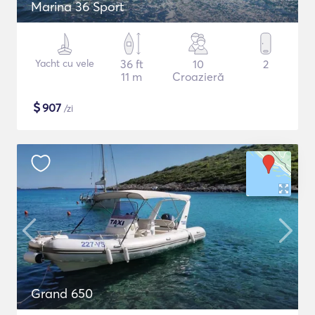
Marina 36 Sport
Yacht cu vele
36 ft
10
2
11 m
Croazieră
$
907
/zi
Grand 650