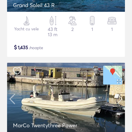
Grand Soleil 43 R
Yacht cu vele
43 ft
2
1
1
13 m
$
1,435
/noapte
MarCo Twentythree Power