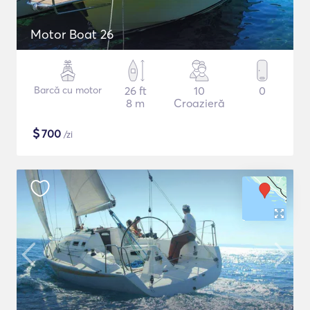
Motor Boat 26
Barcă cu motor
26 ft
10
0
8 m
Croazieră
$
700
/zi