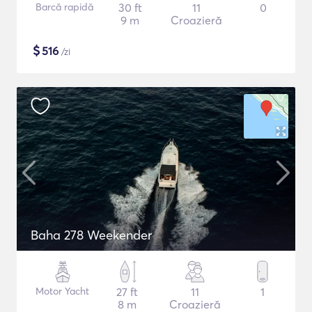
Barcă rapidă
30 ft
11
0
9 m
Croazieră
$
516
/zi
Baha 278 Weekender
Motor Yacht
27 ft
11
1
8 m
Croazieră