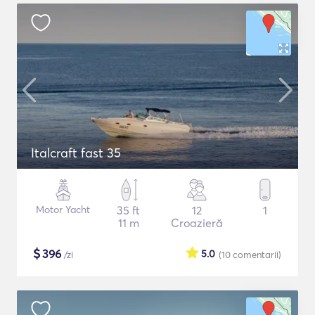
Italcraft fast 35
Motor Yacht
35 ft
12
1
11 m
Croazieră
$
396
5.0
/zi
(10
comentarii
)