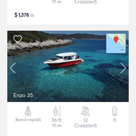
11 m
Croazieră
$
1,378
/zi
Enzo 35
Barcă rapidă
36 ft
12
0
11 m
Croazieră