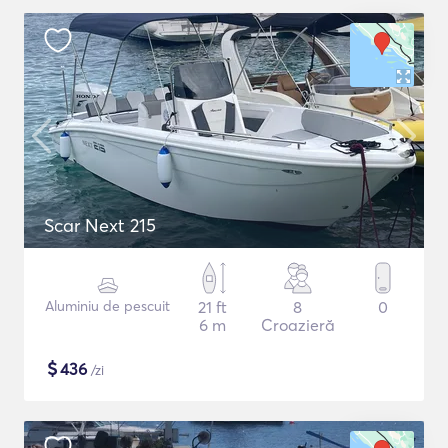
Scar Next 215
Aluminiu de pescuit
21 ft
8
0
6 m
Croazieră
$
436
/zi