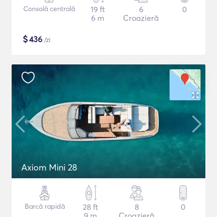
Consolă centrală
19 ft
6
0
6 m
Croazieră
$
436
/zi
Axiom Mini 28
Barcă rapidă
28 ft
8
0
9 m
Croazieră