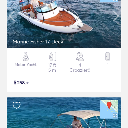
Marine Fisher 17 Deck
Motor Yacht
17 ft
4
1
5 m
Croazieră
$
258
/zi