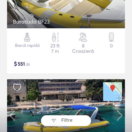
Baracuda BF23
Barcă rapidă
23 ft
8
0
7 m
Croazieră
$
551
/zi
Filtre