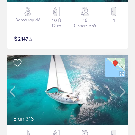
Barcă rapidă
40 ft
16
1
12 m
Croazieră
$
2,147
/zi
Elan 31S