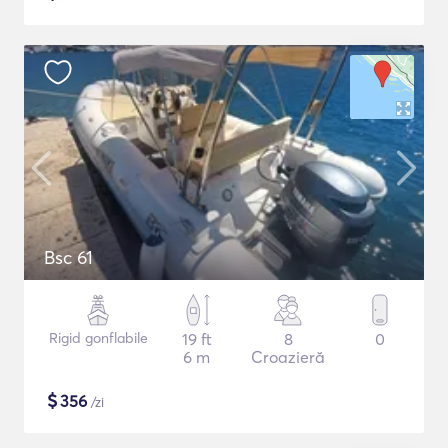
Bsc 61
Rigid gonflabile
19 ft
8
0
6 m
Croazieră
$
356
/zi