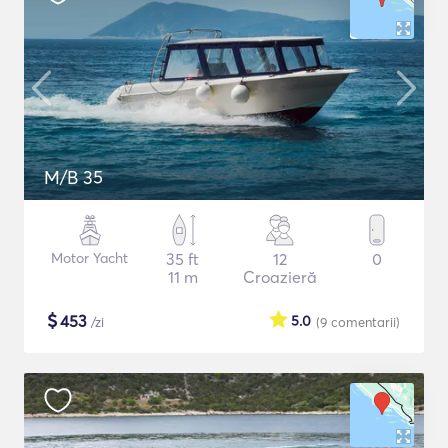
M/B 35
Motor Yacht
35 ft
12
0
11 m
Croazieră
$
453
5.0
/zi
(9
comentarii
)