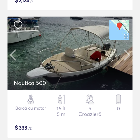
$
2,124
/zi
Nautica 500
Barcă cu motor
16 ft
5
0
5 m
Croazieră
$
333
/zi