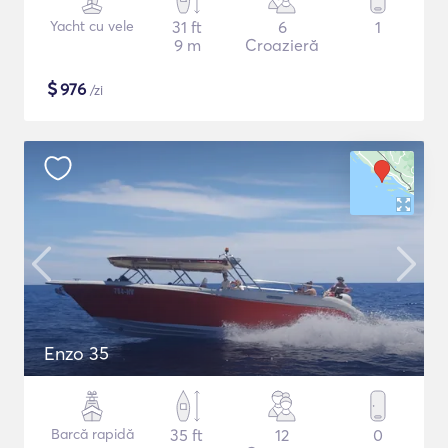
Yacht cu vele
31 ft
6
1
9 m
Croazieră
$
976
/zi
Enzo 35
Barcă rapidă
35 ft
12
0