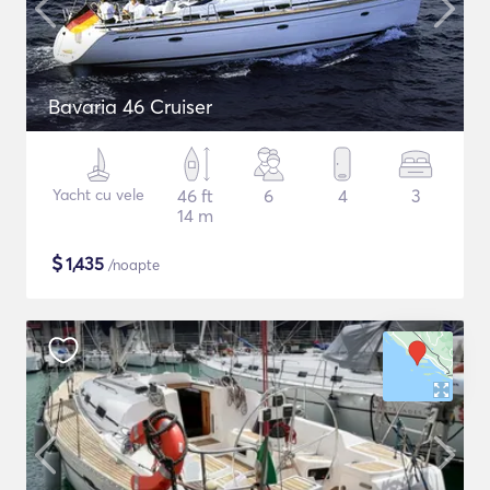
Bavaria 46 Cruiser
Yacht cu vele
46 ft
6
4
3
14 m
$
1,435
/noapte