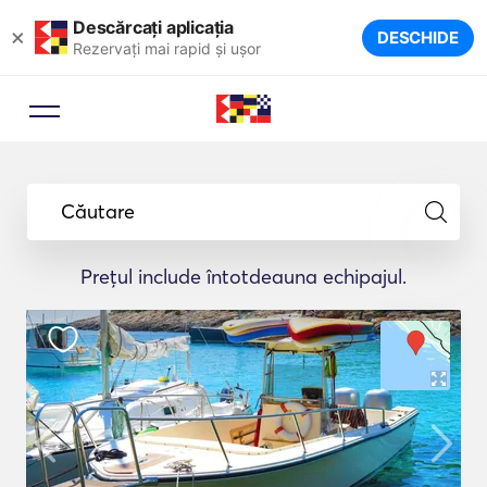
Descărcați aplicația
×
DESCHIDE
Rezervați mai rapid și ușor
Căutare
Prețul include întotdeauna echipajul.