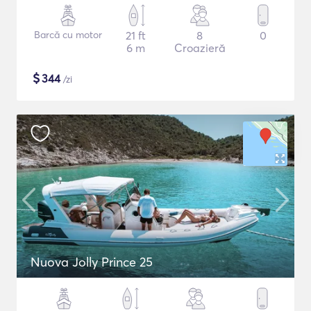
Barcă cu motor
21 ft
8
0
6 m
Croazieră
$
344
/zi
Nuova Jolly Prince 25