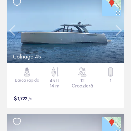
Colnago 45
Barcă rapidă
45 ft
12
1
14 m
Croazieră
$
1,722
/zi