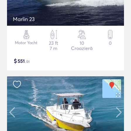
Marlin 23
Motor Yacht
23 ft
10
0
7 m
Croazieră
$
551
/zi