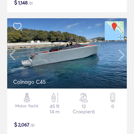
$
1,148
/zi
Colnago C45
Motor Yacht
45 ft
12
0
14 m
Croazieră
$
2,067
/zi