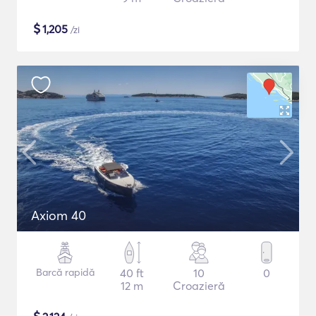
$
1,205
/zi
Axiom 40
Barcă rapidă
40 ft
10
0
12 m
Croazieră