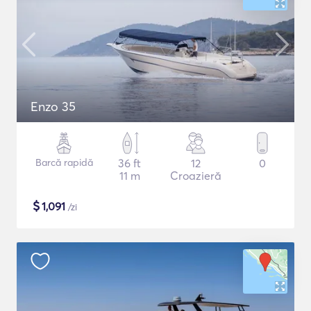
Enzo 35
Barcă rapidă
36 ft
12
0
11 m
Croazieră
$
1,091
/zi