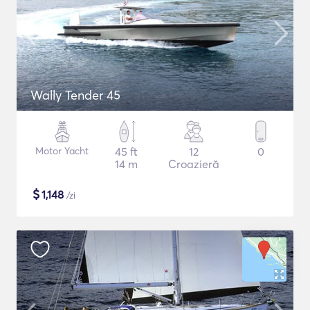
Wally Tender 45
Motor Yacht
45 ft
12
0
14 m
Croazieră
$
1,148
/zi