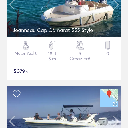
Jeanneau Cap Camarat 555 Style
Motor Yacht
18 ft
5
0
5 m
Croazieră
$
379
/zi