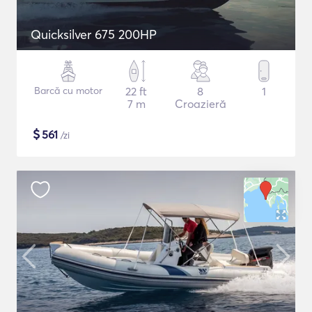
Quicksilver 675 200HP
Barcă cu motor
22 ft
8
1
7 m
Croazieră
$
561
/zi