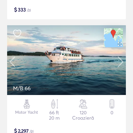
$
333
/zi
M/B 66
Motor Yacht
66 ft
120
0
20 m
Croazieră
$
2,297
/zi