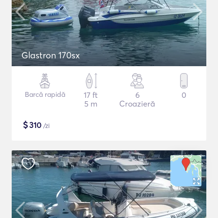
Glastron 170sx
Barcă rapidă
17 ft
6
0
5 m
Croazieră
$
310
/zi