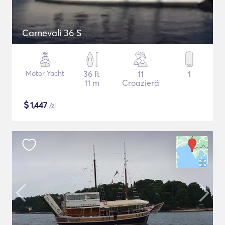
Carnevali 36 S
Motor Yacht
36 ft
11
1
11 m
Croazieră
$
1,447
/zi