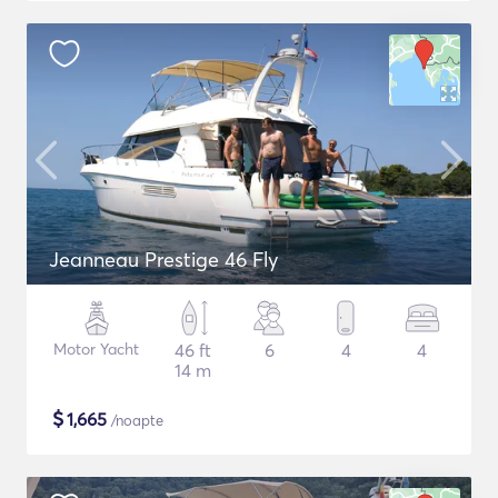
Jeanneau Prestige 46 Fly
Motor Yacht
46 ft
6
4
4
14 m
$
1,665
/noapte