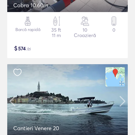
Cobra 10.60m
Barcă rapidă
35 ft
10
0
11 m
Croazieră
$
574
/zi
Cantieri Venere 20