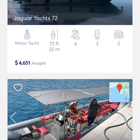
Jaguar Yachts 72
Motor Yacht
72 ft
6
3
3
22 m
$
4,651
/noapte