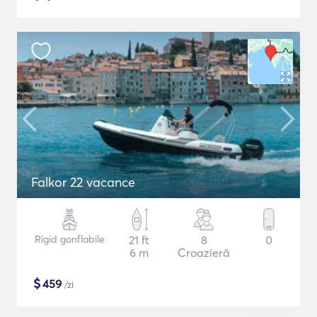
Falkor 22 vacance
Rigid gonflabile
21 ft
8
0
6 m
Croazieră
$
459
/zi