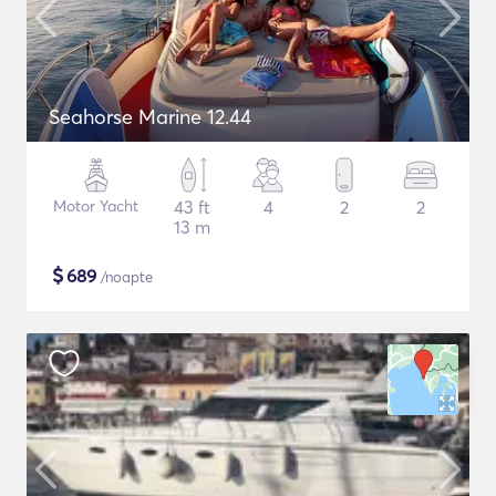
Seahorse Marine 12.44
Motor Yacht
43 ft
4
2
2
13 m
$
689
/noapte