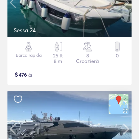
Sessa 24
Barcă rapidă
25 ft
8
0
8 m
Croazieră
$
476
/zi