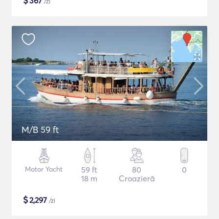
$
367
/zi
M/B 59 ft
Motor Yacht
59 ft
80
0
18 m
Croazieră
$
2,297
/zi