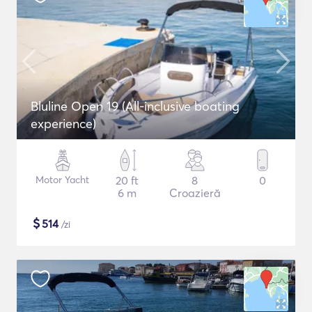
Bluline Open 19 (All-inclusive boating
experience)
Motor Yacht
20 ft
8
0
6 m
Croazieră
$
514
/zi