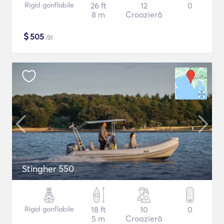
Rigid gonflabile
26 ft
12
0
8 m
Croazieră
$
505
/zi
Stingher 550
Rigid gonflabile
18 ft
10
0
5 m
Croazieră