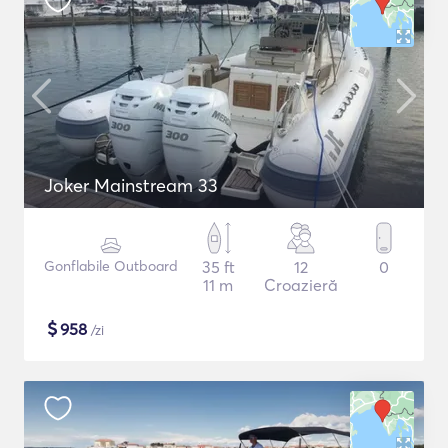
Joker Mainstream 33
Gonflabile Outboard
35 ft
12
0
11 m
Croazieră
$
958
/zi