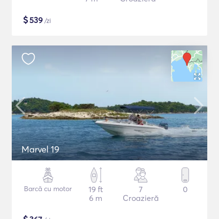
$
539
/zi
Marvel 19
Barcă cu motor
19 ft
7
0
6 m
Croazieră