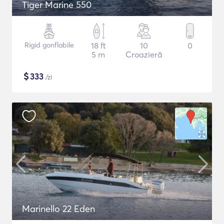
Tiger Marine 550
Rigid gonflabile
18 ft
10
0
5 m
Croazieră
$
333
/zi
Marinello 22 Eden