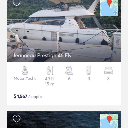
Jeanneau Prestige 46 Fly
Motor Yacht
49 ft
6
3
3
15 m
$
1,567
/noapte