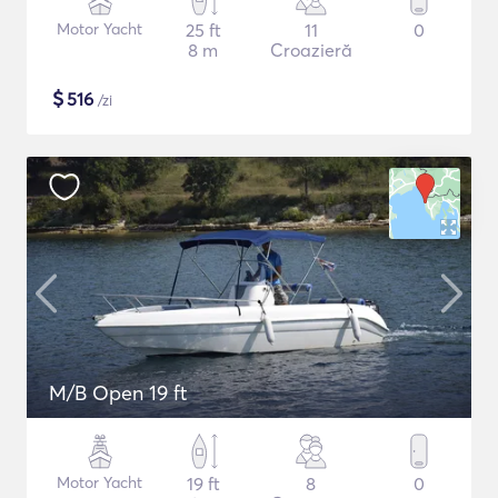
Motor Yacht
25 ft
11
0
8 m
Croazieră
$
516
/zi
M/B Open 19 ft
Motor Yacht
19 ft
8
0