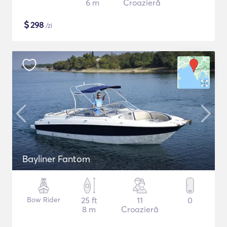
6 m
Croazieră
$
298
/zi
Bayliner Fantom
Bow Rider
25 ft
11
0
8 m
Croazieră