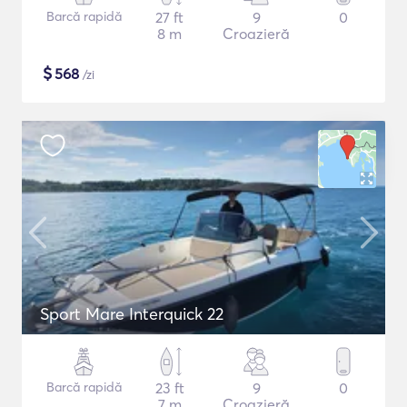
Barcă rapidă
27 ft
9
0
8 m
Croazieră
$
568
/zi
Sport Mare Interquick 22
Barcă rapidă
23 ft
9
0
7 m
Croazieră