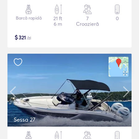
Barcă rapidă
21 ft
7
0
6 m
Croazieră
$
321
/zi
Sessa 27