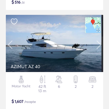
$
516
/zi
AZIMUT AZ 40
Motor Yacht
42 ft
6
2
2
13 m
$
1,607
/noapte