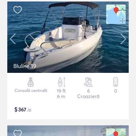
Bluline 19
Consolă centrală
19 ft
6
0
6 m
Croazieră
$
367
/zi