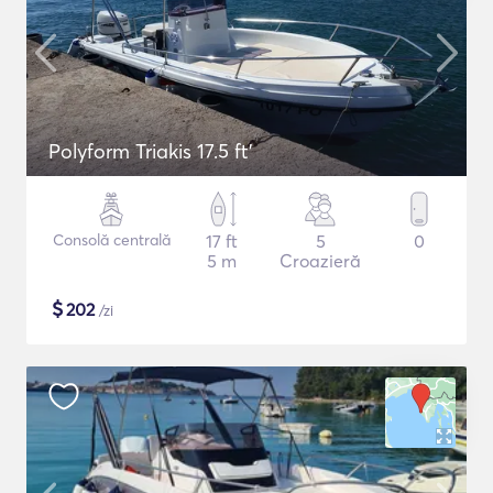
Polyform Triakis 17.5 ft'
Consolă centrală
17 ft
5
0
5 m
Croazieră
$
202
/zi