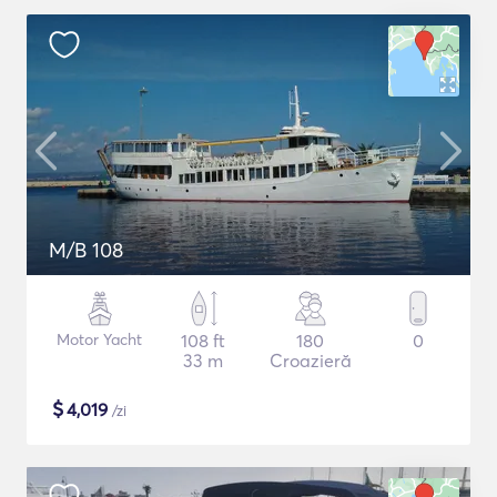
M/B 108
Motor Yacht
108 ft
180
0
33 m
Croazieră
$
4,019
/zi