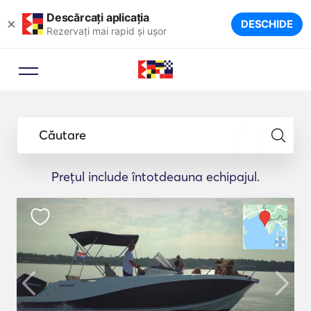
Descărcați aplicația
×
DESCHIDE
Rezervați mai rapid și ușor
Căutare
Prețul include întotdeauna echipajul.