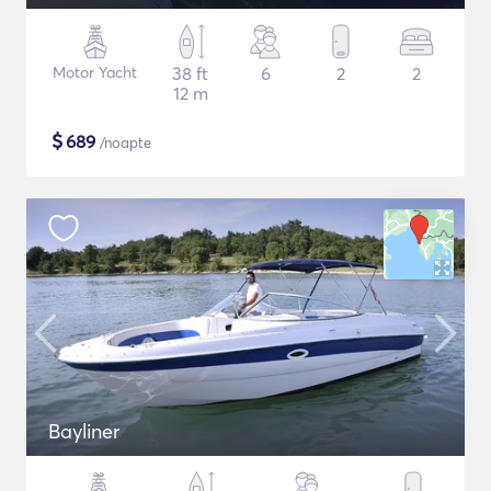
Motor Yacht
38 ft
6
2
2
12 m
$
689
/noapte
Bayliner