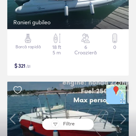
Ranieri gubileo
Barcă rapidă
18 ft
6
0
5 m
Croazieră
$
321
/zi
Filtre