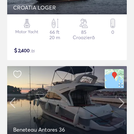
CROATIA LOGER
Motor Yacht
66 ft
85
0
20 m
Croazieră
$
2,400
/zi
Beneteau Antares 36