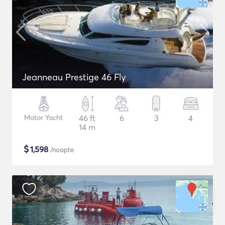
Jeanneau Prestige 46 Fly
Motor Yacht
46 ft
6
3
4
14 m
$
1,598
/noapte