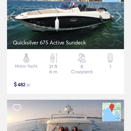
Quicksilver 675 Active Sundeck
Motor Yacht
21 ft
8
1
6 m
Croazieră
$
482
/zi