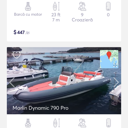
Barcă cu motor
23 ft
9
0
7 m
Croazieră
$
447
/zi
Marlin Dynamic 790 Pro