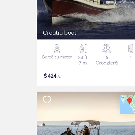
Croatia boat
Barcă cu motor
24 ft
6
1
7 m
Croazieră
$
424
/zi