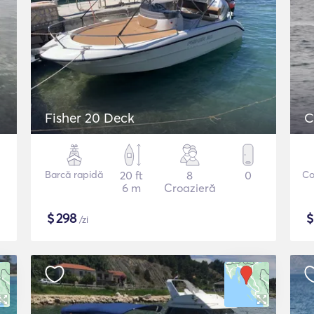
Fisher 20 Deck
C
Barcă rapidă
20 ft
8
0
Co
6 m
Croazieră
$
298
/zi