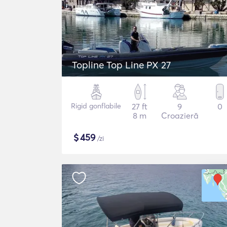
Topline Top Line PX 27
Rigid gonflabile
27 ft
9
0
8 m
Croazieră
$
459
/zi