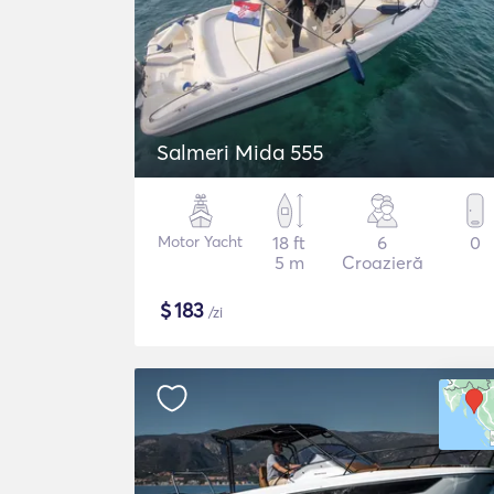
Salmeri Mida 555
Motor Yacht
18 ft
6
0
5 m
Croazieră
$
183
/zi