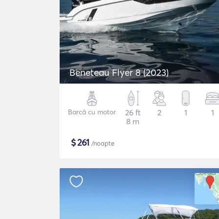
Beneteau Flyer 8 (2023)
Barcă cu motor
26 ft
2
1
1
8 m
$
261
/noapte