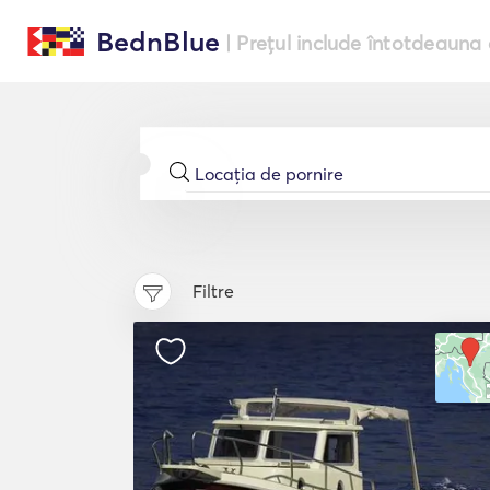
BednBlue
| Prețul include întotdeauna 
Filtre