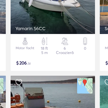
Yamarin 56CC
S
Motor Yacht
18 ft
6
0
M
5 m
Croazieră
$
206
/zi