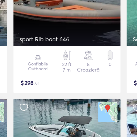
sport Rib boat 646
S
Gonflabile
22 ft
8
0
A
Outboard
7 m
Croazieră
$
298
/zi