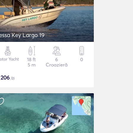
essa Key Largo 19
otor Yacht
18 ft
6
0
5 m
Croazieră
$
206
/zi