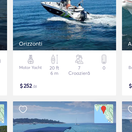
Orizzonti
A
Motor Yacht
20 ft
7
0
B
6 m
Croazieră
$
252
/zi