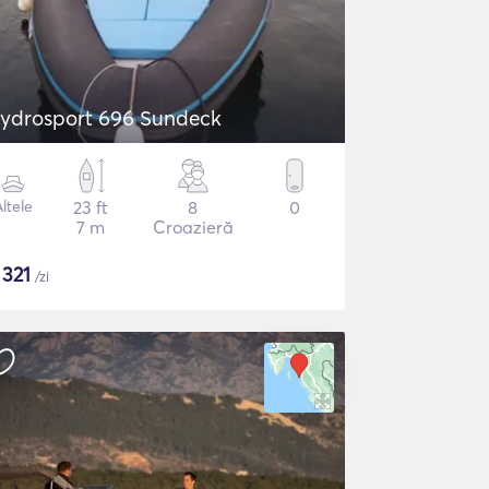
ydrosport 696 Sundeck
ltele
23 ft
8
0
7 m
Croazieră
$
321
/zi