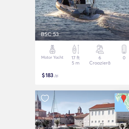
BSC 53
Motor Yacht
17 ft
6
0
5 m
Croazieră
$
183
/zi