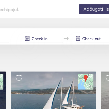
Adăugați lis
echipajul.