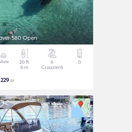
aver 580 Open
ltele
20 ft
6
0
6 m
Croazieră
$
229
/zi