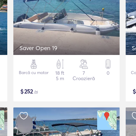
Saver Open 19
S
Barcă cu motor
18 ft
7
0
Co
5 m
Croazieră
$
252
/zi