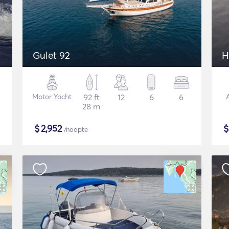
Gulet 92
H
Motor Yacht
92 ft
12
6
6
A
28 m
$
2,952
/noapte