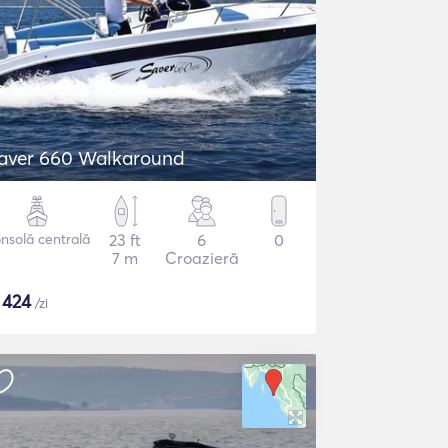
aver 660 Walkaround
nsolă centrală
23 ft
6
0
7 m
Croazieră
$
424
/zi