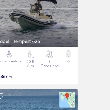
apelli Tempest 626
nsolă centrală
20 ft
8
0
6 m
Croazieră
$
367
/zi