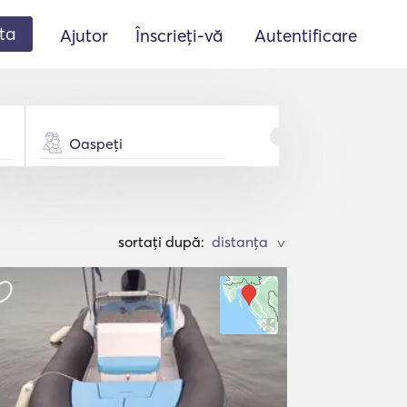
ta
Ajutor
Înscrieți-vă
Autentificare
Oaspeți
sortați după:
>