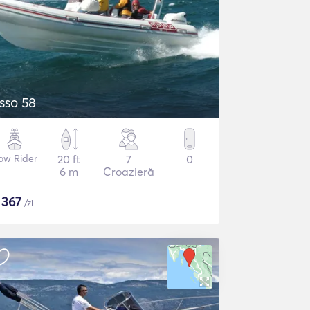
sso 58
ow Rider
20 ft
7
0
6 m
Croazieră
$
367
/zi