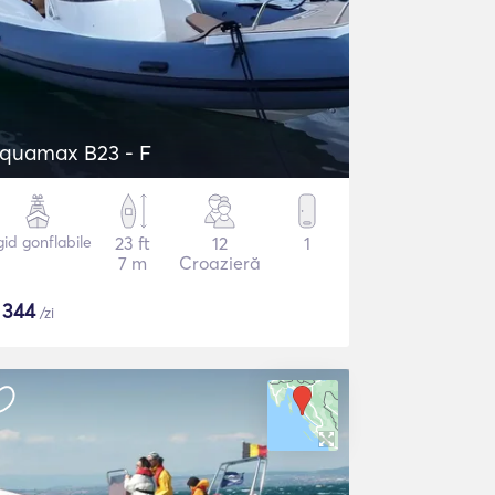
quamax B23 - F
gid gonflabile
23 ft
12
1
7 m
Croazieră
$
344
/zi