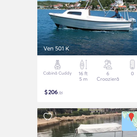
Ven 501 K
Cabină Cuddy
16 ft
6
0
5 m
Croazieră
$
206
/zi