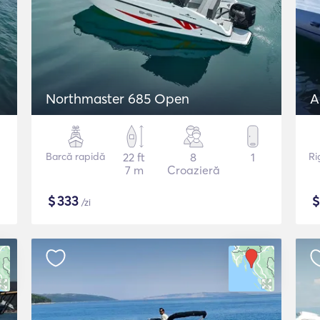
Northmaster 685 Open
A
Barcă rapidă
22 ft
8
1
Ri
7 m
Croazieră
$
333
/zi