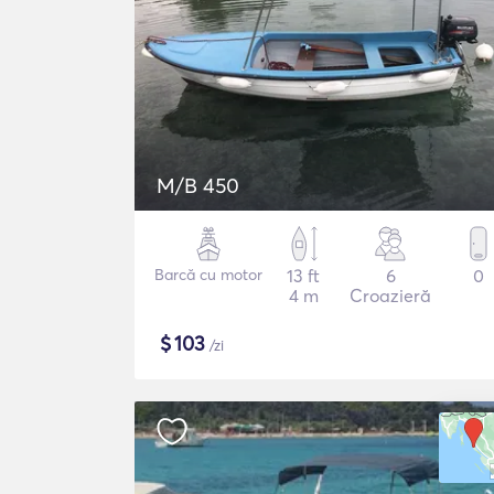
M/B 450
Barcă cu motor
13 ft
6
0
4 m
Croazieră
$
103
/zi