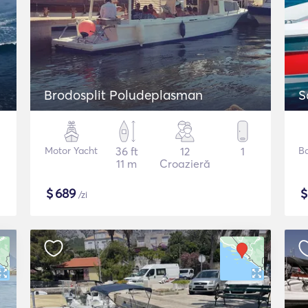
Brodosplit Poludeplasman
S
Motor Yacht
36 ft
12
1
B
11 m
Croazieră
$
689
/zi