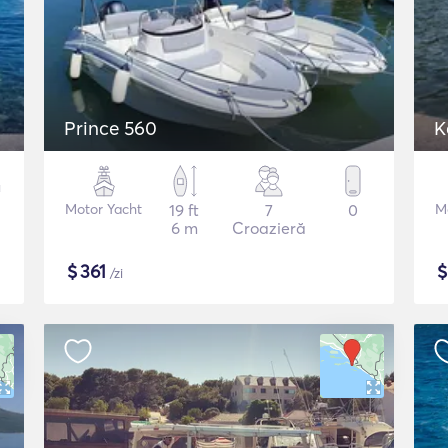
Prince 560
K
Motor Yacht
19 ft
7
0
M
6 m
Croazieră
$
361
/zi