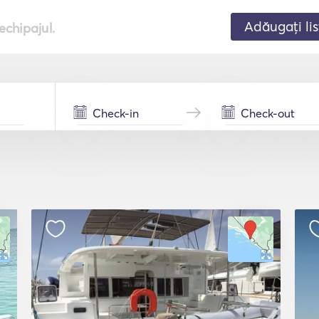
Adăugați lis
echipajul.