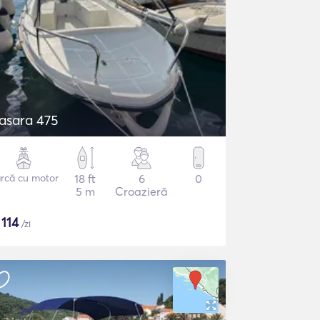
asara 475
rcă cu motor
18 ft
6
0
5 m
Croazieră
$
114
/zi