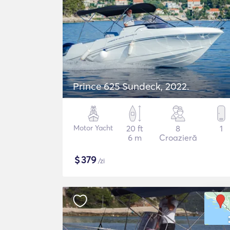
Prince 625 Sundeck, 2022.
Motor Yacht
20 ft
8
1
6 m
Croazieră
$
379
/zi