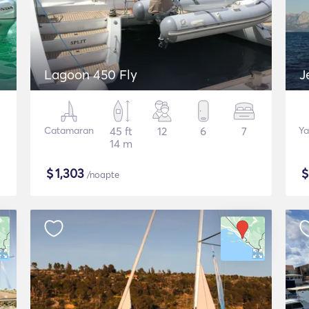
Lagoon 450 Fly
J
Catamaran
45 ft
12
6
7
Ya
14 m
$
1,303
/noapte