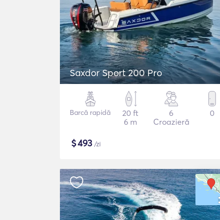
Saxdor Sport 200 Pro
Barcă rapidă
20 ft
6
0
6 m
Croazieră
$
493
/zi