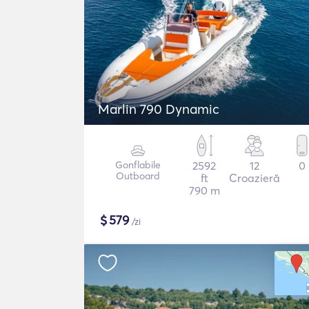
Marlin 790 Dynamic
Gonflabile
2592
12
0
Outboard
ft
Croazieră
790 m
$
579
/zi