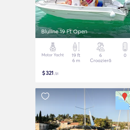
Bluline 19 Ft Open
Motor Yacht
19 ft
6
0
6 m
Croazieră
$
321
/zi