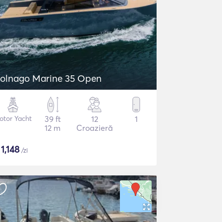
olnago Marine 35 Open
otor Yacht
39 ft
12
1
12 m
Croazieră
$
1,148
/zi