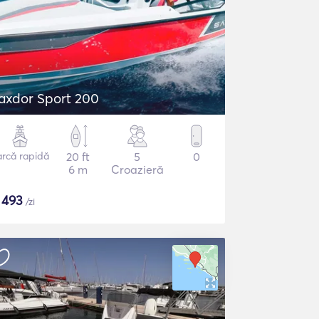
axdor Sport 200
arcă rapidă
20 ft
5
0
6 m
Croazieră
$
493
/zi