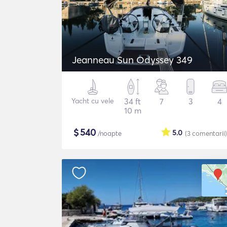
Jeanneau Sun Odyssey 349
Yacht cu vele
34 ft
7
3
4
10 m
$
540
5.0
/noapte
(3
comentarii
)