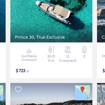
Prince 30, True Exclusive
C
Gonflabile
30 ft
12
0
M
Outboard
9 m
Croazieră
$
723
/zi