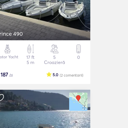
rince 490
otor Yacht
17 ft
5
0
5 m
Croazieră
$
187
5.0
/zi
(2
comentarii
)