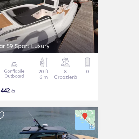
ar 59 Sport Luxury
Gonflabile
20 ft
8
0
Outboard
6 m
Croazieră
$
442
/zi