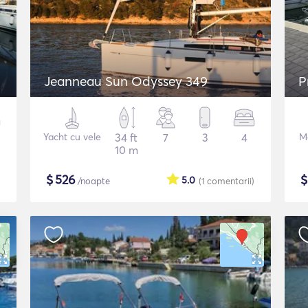
Jeanneau Sun Odyssey 349
P
Yacht cu vele
34 ft
7
3
4
M
10 m
$
526
5.0
/noapte
(1
comentarii
)