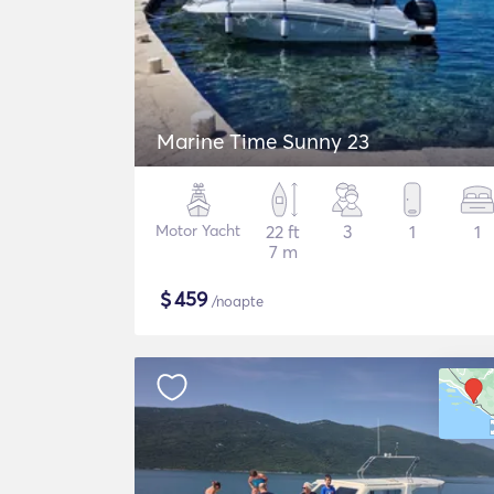
Marine Time Sunny 23
Motor Yacht
22 ft
3
1
1
7 m
$
459
/noapte