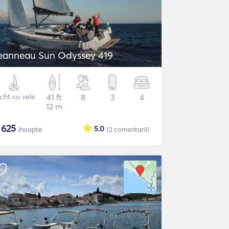
eanneau Sun Odyssey 419
cht cu vele
41 ft
8
3
4
12 m
$
625
5.0
/noapte
(2
comentarii
)