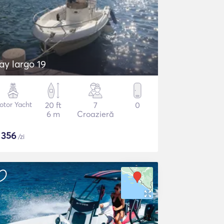
ay largo 19
otor Yacht
20 ft
7
0
6 m
Croazieră
$
356
/zi