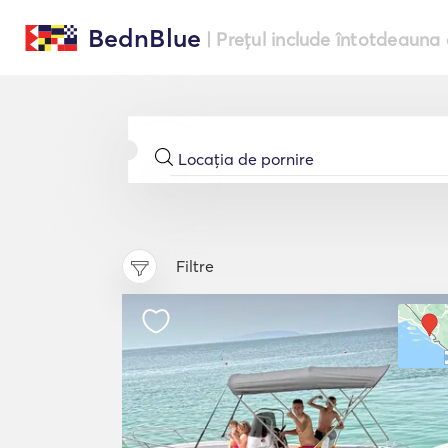
BednBlue
| Prețul include întotdeauna 
Filtre