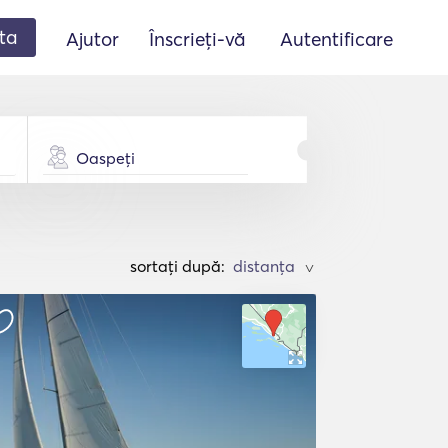
ta
Ajutor
Înscrieți-vă
Autentificare
Oaspeți
sortați după:
>