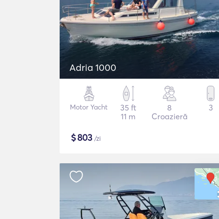
Adria 1000
Motor Yacht
35 ft
8
3
11 m
Croazieră
$
803
/zi