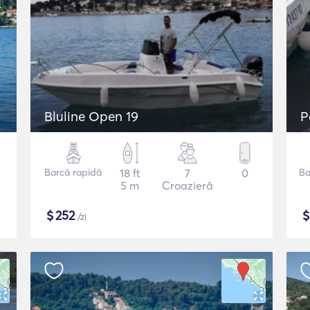
Bluline Open 19
P
Barcă rapidă
18 ft
7
0
Ba
5 m
Croazieră
$
252
/zi