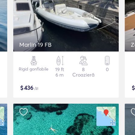
Marlin 19 FB
Z
Rigid gonflabile
19 ft
8
0
6 m
Croazieră
$
436
/zi