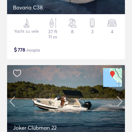
Bavaria C38
Yacht cu vele
37 ft
8
3
4
11 m
$
778
/noapte
Joker Clubman 22