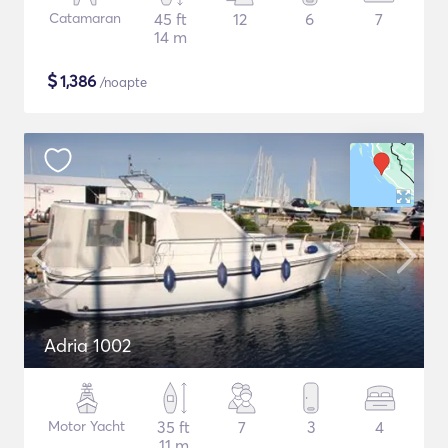
Catamaran
45 ft
12
6
7
14 m
$
1,386
/noapte
Adria 1002
Motor Yacht
35 ft
7
3
4
11 m