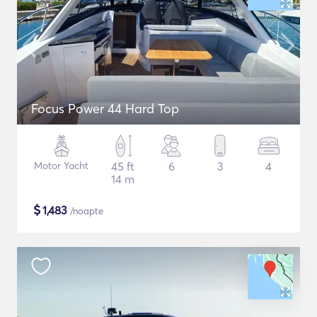
Focus Power 44 Hard Top
Motor Yacht
45 ft
6
3
4
14 m
$
1,483
/noapte