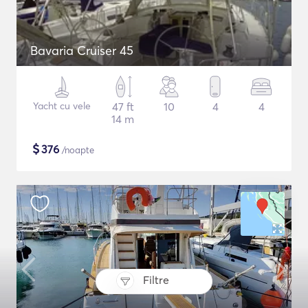
Bavaria Cruiser 45
Yacht cu vele
47 ft
10
4
4
14 m
$
376
/noapte
Filtre