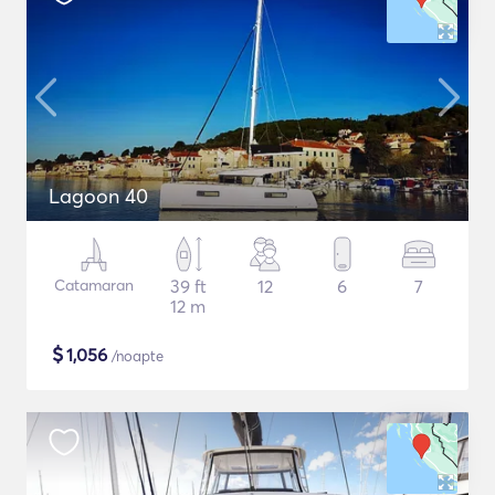
Lagoon 40
Catamaran
39 ft
12
6
7
12 m
$
1,056
/noapte