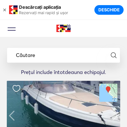
Descărcați aplicația
×
DESCHIDE
Rezervați mai rapid și ușor
Căutare
Prețul include întotdeauna echipajul.