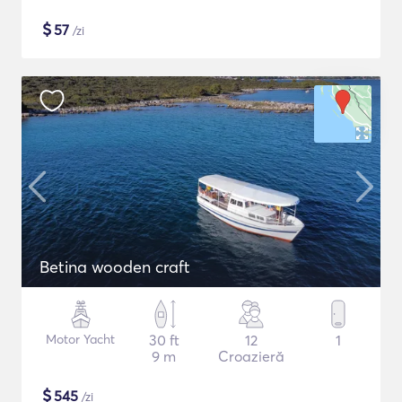
$
57
/zi
Betina wooden craft
Motor Yacht
30 ft
12
1
9 m
Croazieră
$
545
/zi