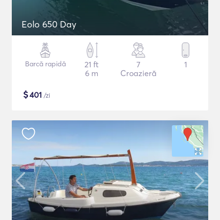
Eolo 650 Day
Barcă rapidă
21 ft
7
1
6 m
Croazieră
$
401
/zi