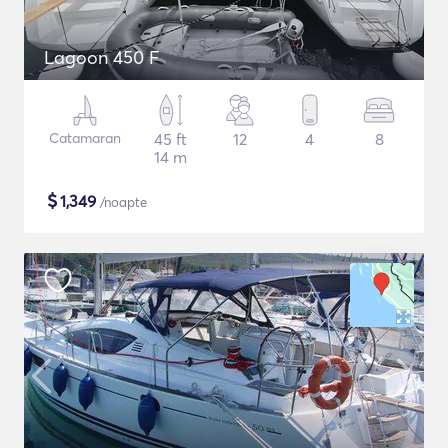
Lagoon 450 F
Catamaran
45 ft
12
4
8
14 m
$
1,349
/noapte