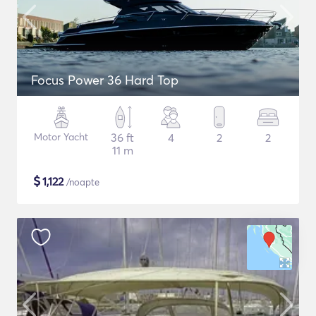
Focus Power 36 Hard Top
Motor Yacht
36 ft
4
2
2
11 m
$
1,122
/noapte