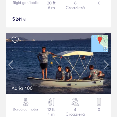
Rigid gonflabile
20 ft
8
0
6 m
Croazieră
$
241
/zi
Adria 400
Barcă cu motor
12 ft
4
0
4 m
Croazieră