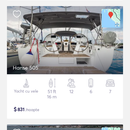
Hanse 505
Yacht cu vele
51 ft
12
6
7
16 m
$
831
/noapte