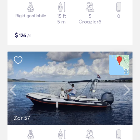
Rigid gonflabile
15 ft
5
0
5 m
Croazieră
$
126
/zi
Zar 57