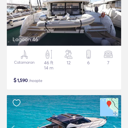
Lagoon 46
Catamaran
46 ft
12
6
7
14 m
$
1,590
/noapte