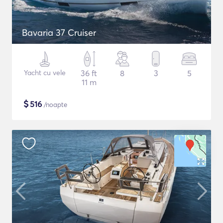
Bavaria 37 Cruiser
Yacht cu vele
36 ft
8
3
5
11 m
$
516
/noapte