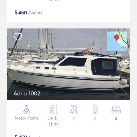
$
450
/noapte
Adria 1002
Motor Yacht
35 ft
7
3
4
11 m