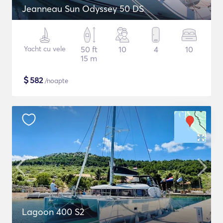
Jeanneau Sun Odyssey 50 DS
Yacht cu vele
50 ft
10
4
10
15 m
$
582
/noapte
Lagoon 400 S2