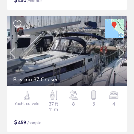
$
450
/noapte
Bavaria 37 Cruiser
Yacht cu vele
37 ft
8
3
4
11 m
$
459
/noapte