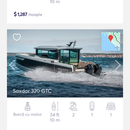
10 m
$
1,287
/noapte
Saxdor 320 GTC
Barcă cu motor
34 ft
2
1
1
10 m