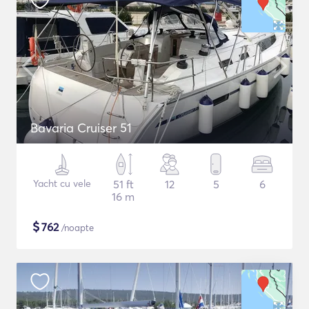
Bavaria Cruiser 51
Yacht cu vele
51 ft
12
5
6
16 m
$
762
/noapte