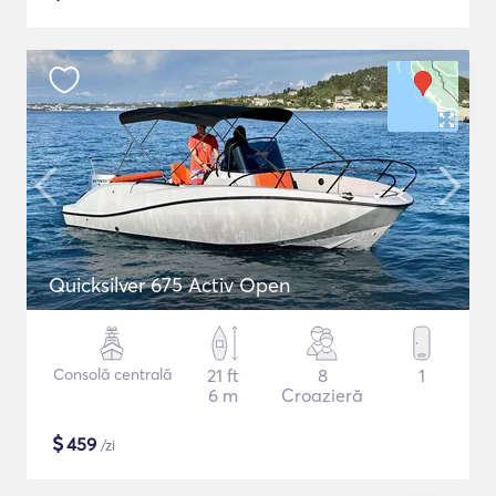
Quicksilver 675 Activ Open
Consolă centrală
21 ft
8
1
6 m
Croazieră
$
459
/zi