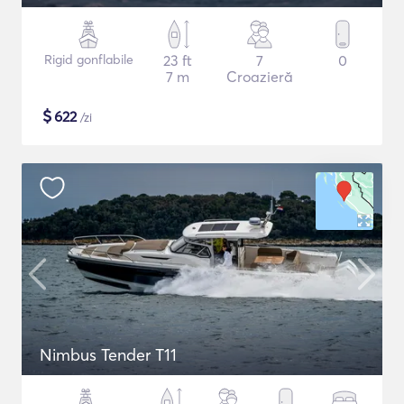
Rigid gonflabile
23 ft
7
0
7 m
Croazieră
$
622
/zi
Nimbus Tender T11