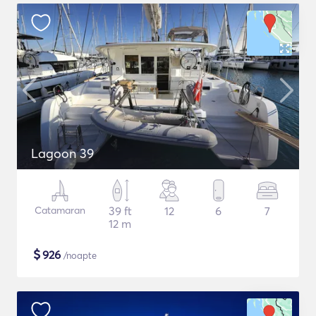
Lagoon 39
Catamaran
39 ft
12
6
7
12 m
$
926
/noapte