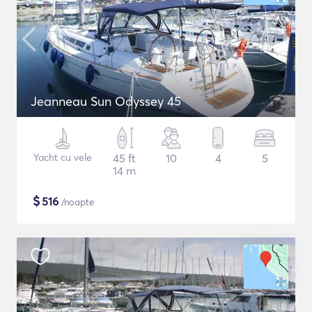
Jeanneau Sun Odyssey 45
Yacht cu vele
45 ft
10
4
5
14 m
$
516
/noapte