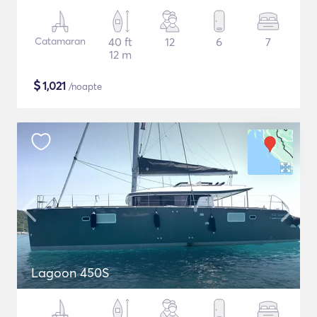
Catamaran
40 ft
12
6
7
12 m
$
1,021
/noapte
Lagoon 450S