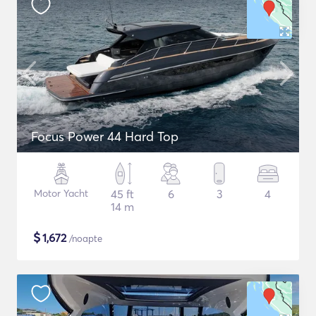
Focus Power 44 Hard Top
Motor Yacht
45 ft
6
3
4
14 m
$
1,672
/noapte