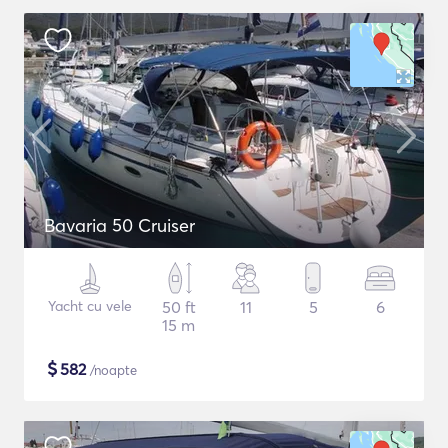
Bavaria 50 Cruiser
Yacht cu vele
50 ft
11
5
6
15 m
$
582
/noapte