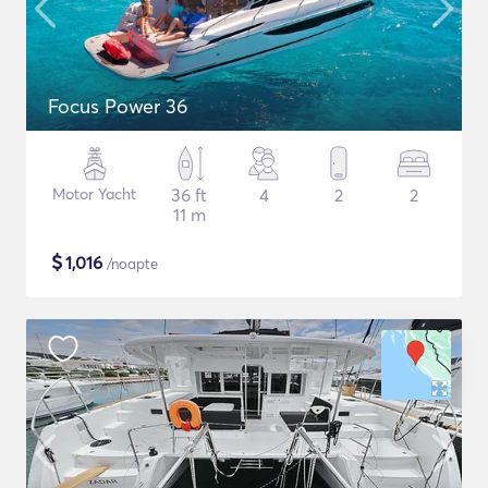
Focus Power 36
Motor Yacht
36 ft
4
2
2
11 m
$
1,016
/noapte