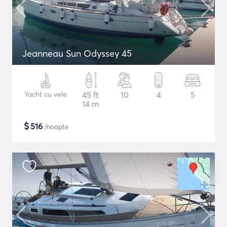
Jeanneau Sun Odyssey 45
Yacht cu vele
45 ft
10
4
5
14 m
$
516
/noapte