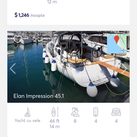
12 m
$
1,246
/noapte
Elan Impression 45.1
Yacht cu vele
46 ft
8
4
4
14 m