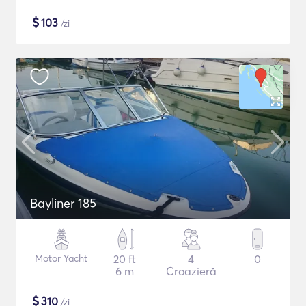
$
103
/zi
Bayliner 185
Motor Yacht
20 ft
4
0
6 m
Croazieră
$
310
/zi