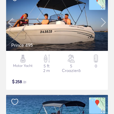
Prince 495
Motor Yacht
5 ft
5
0
2 m
Croazieră
$
258
/zi