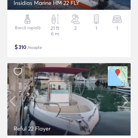
Insidias Marine HM 22 FLY
Barcă rapidă
21 ft
2
1
1
6 m
$
310
/noapte
Reful 22 Flayer