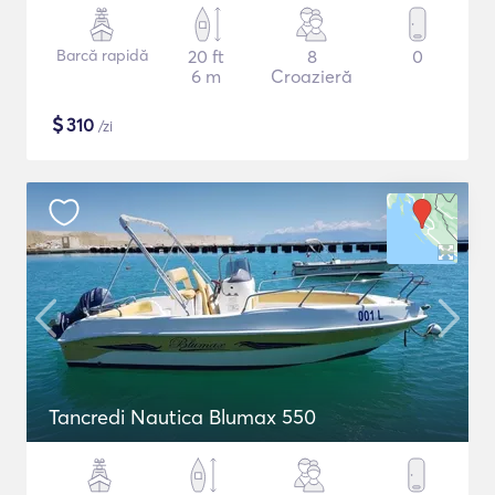
Barcă rapidă
20 ft
8
0
6 m
Croazieră
$
310
/zi
Tancredi Nautica Blumax 550