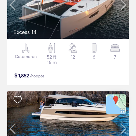
Excess 14
Catamaran
52 ft
12
6
7
16 m
$
1,852
/noapte