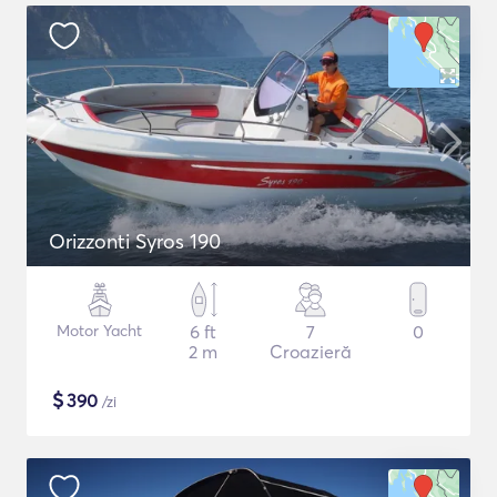
Orizzonti Syros 190
Motor Yacht
6 ft
7
0
2 m
Croazieră
$
390
/zi