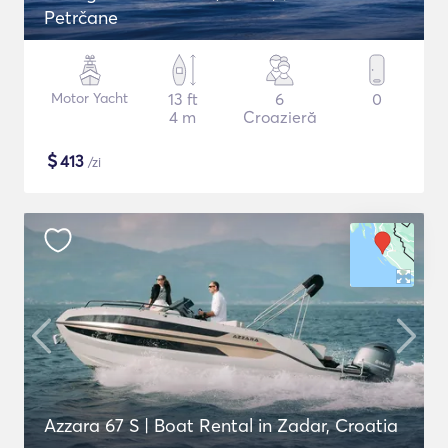
Petrčane
Motor Yacht
13 ft
6
0
4 m
Croazieră
$
413
/zi
Azzara 67 S | Boat Rental in Zadar, Croatia