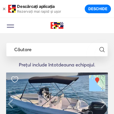
Descărcați aplicația
×
DESCHIDE
Rezervați mai rapid și ușor
Căutare
Prețul include întotdeauna echipajul.