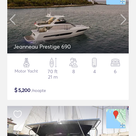
Jeanneau Prestige 690
Motor Yacht
70 ft
8
4
6
21 m
$
5,200
/noapte