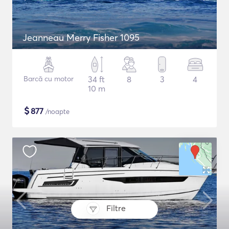
Jeanneau Merry Fisher 1095
Barcă cu motor
34 ft
8
3
4
10 m
$
877
/noapte
Filtre