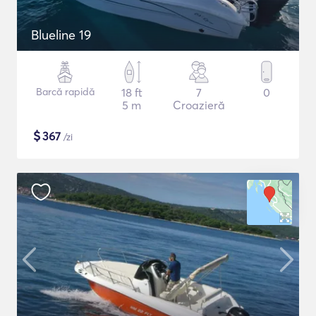
Blueline 19
Barcă rapidă
18 ft
7
0
5 m
Croazieră
$
367
/zi