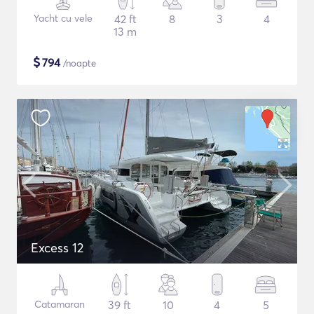
Yacht cu vele
42 ft
8
3
4
13 m
$
794
/noapte
Excess 12
Catamaran
39 ft
10
4
5