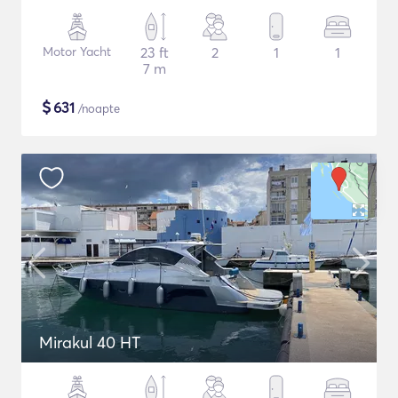
Motor Yacht
23 ft
2
1
1
7 m
$
631
/noapte
Mirakul 40 HT