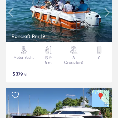
Rancraft Rm 19
Motor Yacht
19 ft
8
0
6 m
Croazieră
$
379
/zi