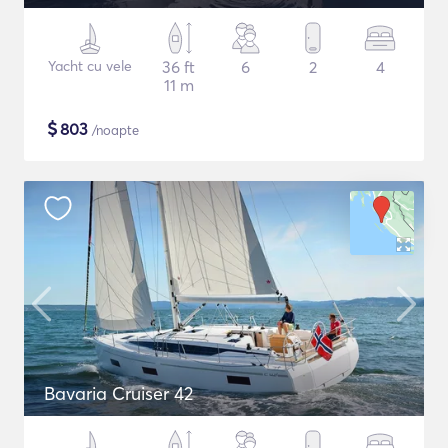
Yacht cu vele
36 ft
6
2
4
11 m
$
803
/noapte
Bavaria Cruiser 42