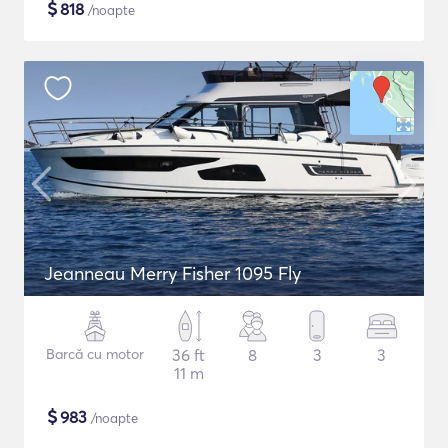
$
818
/noapte
Jeanneau Merry Fisher 1095 Fly
Barcă cu motor
36 ft
8
3
3
11 m
$
983
/noapte