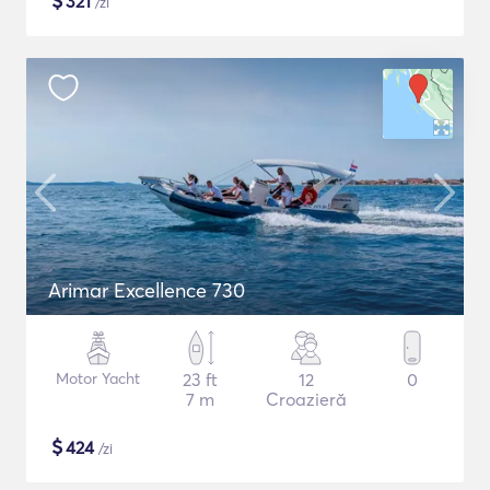
$
321
/zi
Arimar Excellence 730
Motor Yacht
23 ft
12
0
7 m
Croazieră
$
424
/zi