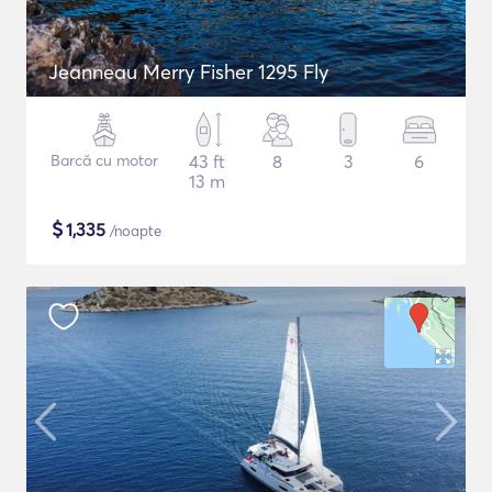
Jeanneau Merry Fisher 1295 Fly
Barcă cu motor
43 ft
8
3
6
13 m
$
1,335
/noapte