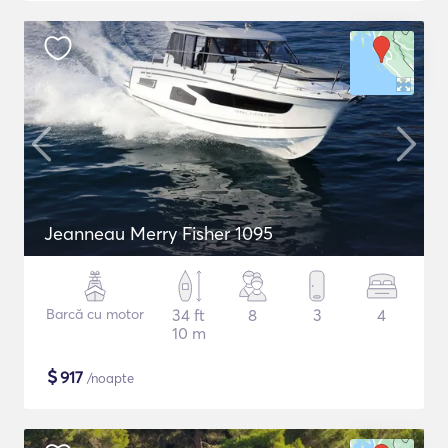
Jeanneau Merry Fisher 1095
Barcă cu motor
34 ft
8
3
4
10 m
$
917
/noapte