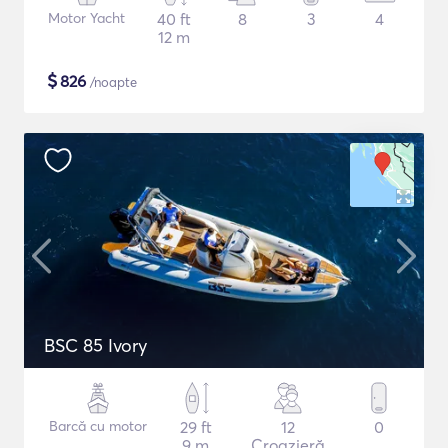
Motor Yacht
40 ft
8
3
4
12 m
$
826
/noapte
BSC 85 Ivory
Barcă cu motor
29 ft
12
0
9 m
Croazieră