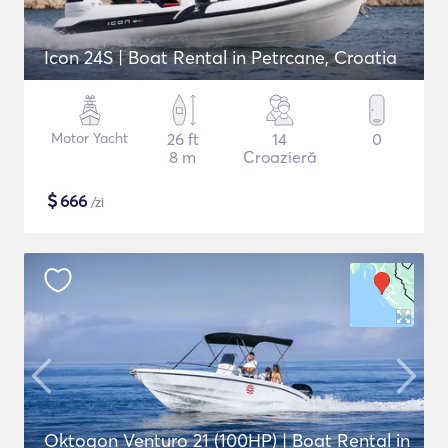
Icon 24S | Boat Rental in Petrcane, Croatia
Motor Yacht
26 ft
14
0
8 m
Croazieră
$
666
/zi
Oktogon Venturo 21 (100HP) | Boat Rental in