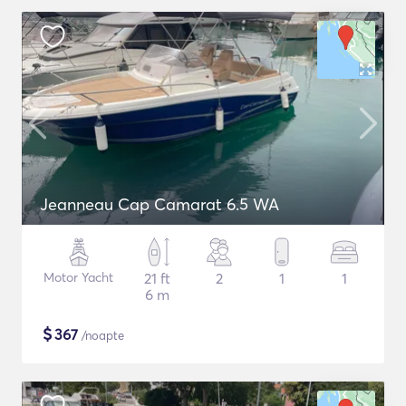
Jeanneau Cap Camarat 6.5 WA
Motor Yacht
21 ft
2
1
1
6 m
$
367
/noapte