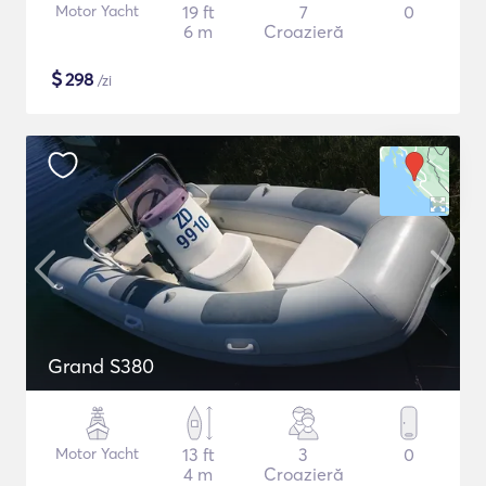
Motor Yacht
19 ft
7
0
6 m
Croazieră
$
298
/zi
Grand S380
Motor Yacht
13 ft
3
0
4 m
Croazieră