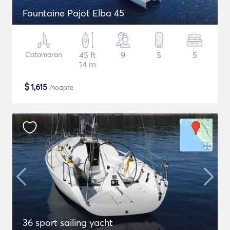
Fountaine Pajot Elba 45
Catamaran
45 ft
9
5
5
14 m
$
1,615
/noapte
36 sport sailing yacht