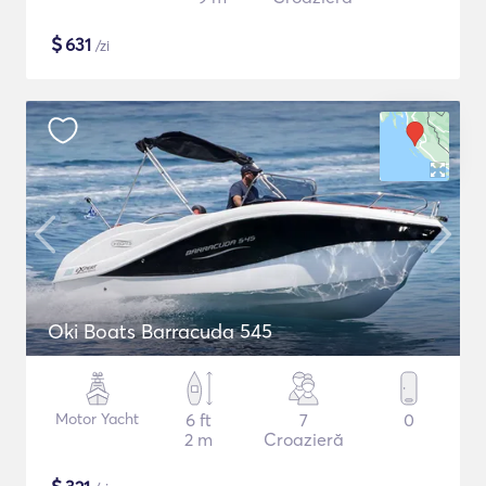
$
631
/zi
Oki Boats Barracuda 545
Motor Yacht
6 ft
7
0
2 m
Croazieră