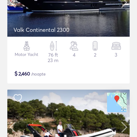
Valk Continental 2300
Motor Yacht
76 ft
4
2
3
23 m
$
2,460
/noapte