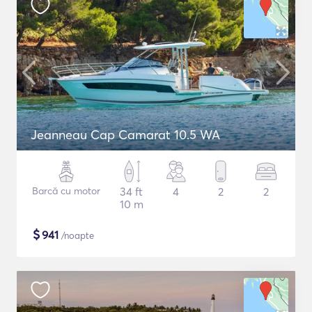
Jeanneau Cap Camarat 10.5 WA
Barcă cu motor
34 ft
4
2
2
10 m
$
941
/noapte