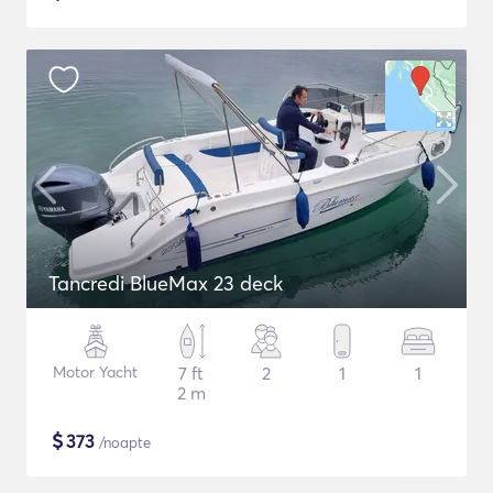
Tancredi BlueMax 23 deck
Motor Yacht
7 ft
2
1
1
2 m
$
373
/noapte