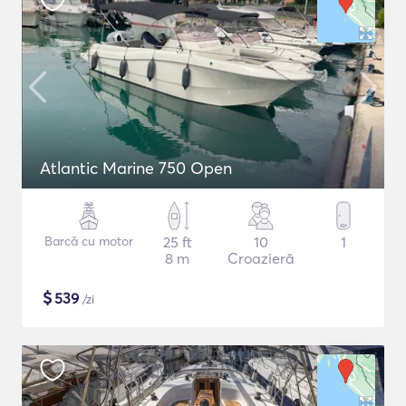
Atlantic Marine 750 Open
Barcă cu motor
25 ft
10
1
8 m
Croazieră
$
539
/zi