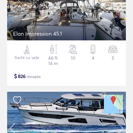
Elan Impression 45.1
Yacht cu vele
46 ft
10
4
5
14 m
$
826
/noapte