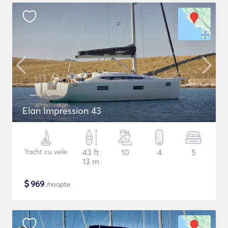
Elan Impression 43
Yacht cu vele
43 ft
10
4
5
13 m
$
969
/noapte