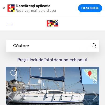
Descărcați aplicația
×
DESCHIDE
Rezervați mai rapid și ușor
Căutare
Prețul include întotdeauna echipajul.