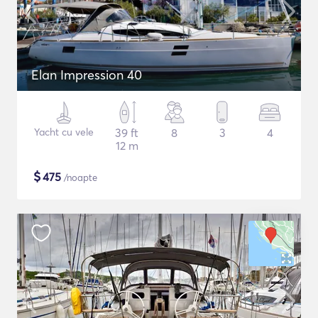
Elan Impression 40
Yacht cu vele
39 ft
8
3
4
12 m
$
475
/noapte