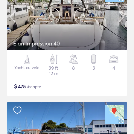
Elan Impression 40
Yacht cu vele
39 ft
8
3
4
12 m
$
475
/noapte