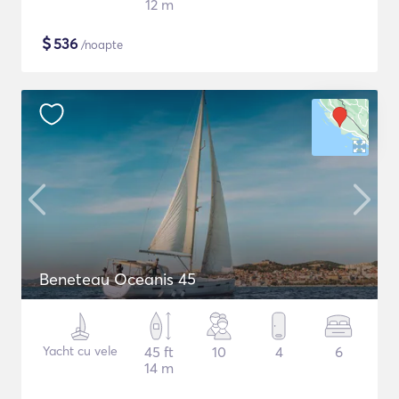
12 m
$
536
/noapte
Beneteau Oceanis 45
Yacht cu vele
45 ft
10
4
6
14 m