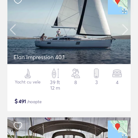
Elan Impression 40.1
Yacht cu vele
39 ft
8
3
4
12 m
$
491
/noapte