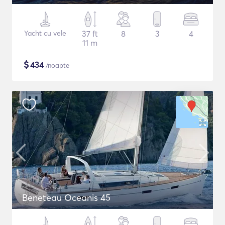
Yacht cu vele
37 ft
8
3
4
11 m
$
434
/noapte
Beneteau Oceanis 45