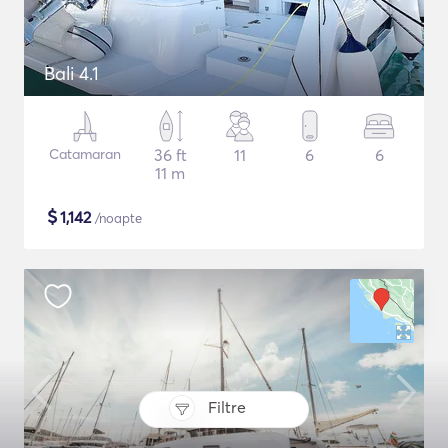
Bali 4.1
Catamaran
36 ft
11
6
6
11 m
$
1,142
/noapte
Filtre