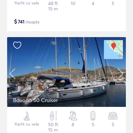
Yacht cu vele
48 ft
10
4
5
15 m
$
741
/noapte
Bavaria 50 Cruiser
Yacht cu vele
50 ft
8
5
5
15 m