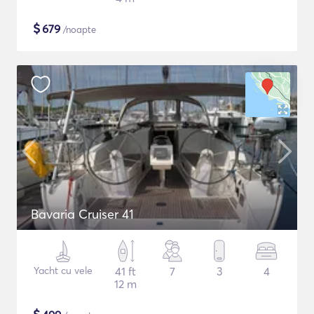
$
679
/noapte
Bavaria Cruiser 41
Yacht cu vele
41 ft
7
3
4
12 m