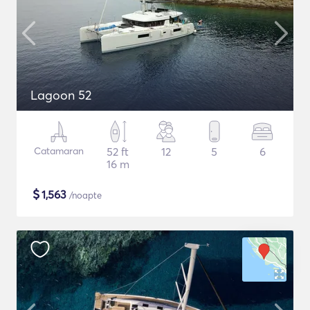
Lagoon 52
Catamaran
52 ft
12
5
6
16 m
$
1,563
/noapte