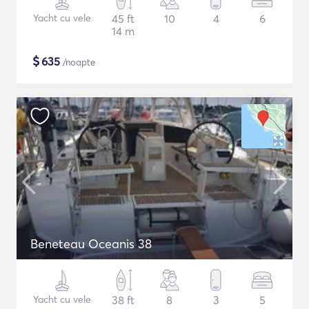
Yacht cu vele
45 ft
10
4
6
14 m
$
635
/noapte
Beneteau Oceanis 38
Yacht cu vele
38 ft
8
3
5