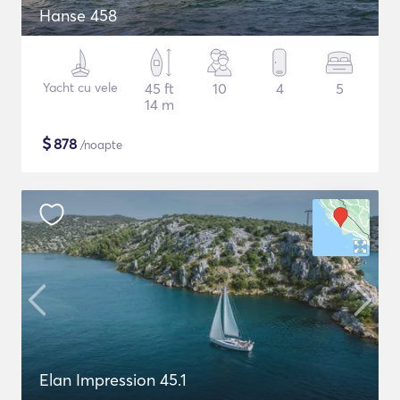
Hanse 458
Yacht cu vele
45 ft
10
4
5
14 m
$
878
/noapte
Elan Impression 45.1