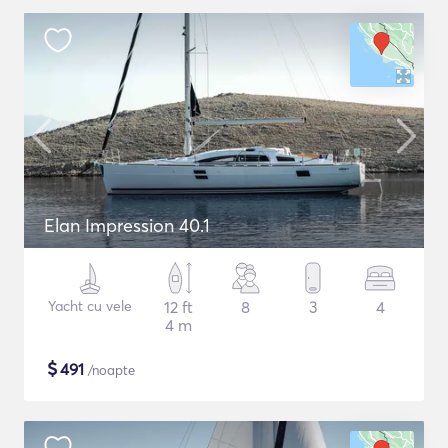
Elan Impression 40.1
Yacht cu vele
12 ft
8
3
4
4 m
$
491
/noapte