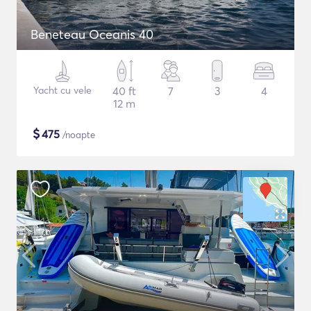
Beneteau Oceanis 40
Yacht cu vele
40 ft
7
3
4
12 m
$
475
/noapte