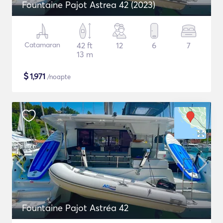
Fountaine Pajot Astrea 42 (2023)
Catamaran
42 ft
12
6
7
13 m
$
1,971
/noapte
Fountaine Pajot Astréa 42