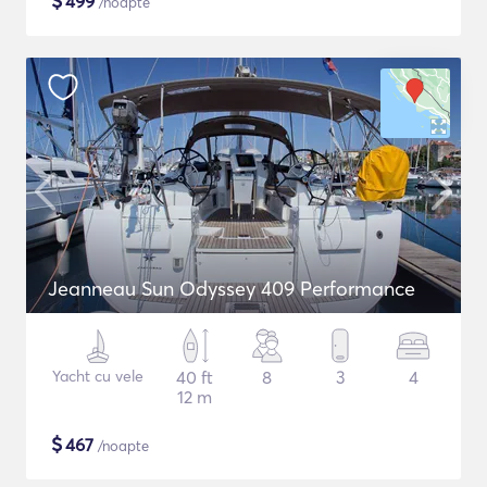
$
499
/noapte
Jeanneau Sun Odyssey 409 Performance
Yacht cu vele
40 ft
8
3
4
12 m
$
467
/noapte