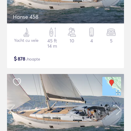
Hanse 458
Yacht cu vele
45 ft
10
4
5
14 m
$
878
/noapte