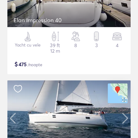
Elan Impression 40
Yacht cu vele
39 ft
8
3
4
12 m
$
475
/noapte