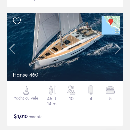
Hanse 460
Yacht cu vele
46 ft
10
4
5
14 m
$
1,010
/noapte