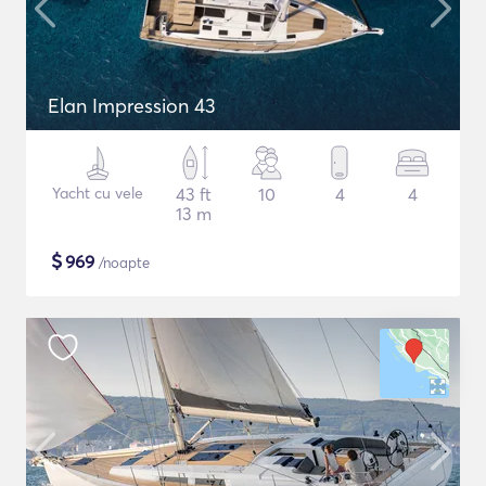
Elan Impression 43
Yacht cu vele
43 ft
10
4
4
13 m
$
969
/noapte