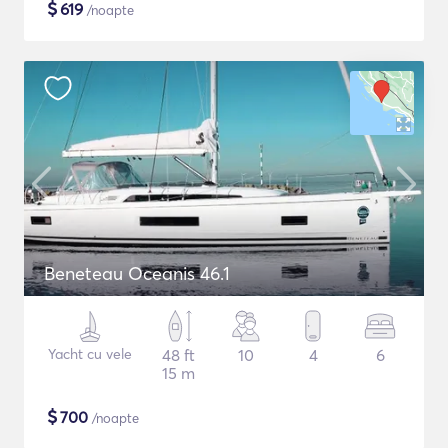
$
619
/noapte
Beneteau Oceanis 46.1
Yacht cu vele
48 ft
10
4
6
15 m
$
700
/noapte