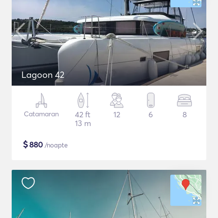
Lagoon 42
Catamaran
42 ft
12
6
8
13 m
$
880
/noapte