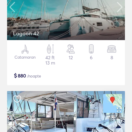
Lagoon 42
Catamaran
42 ft
12
6
8
13 m
$
880
/noapte