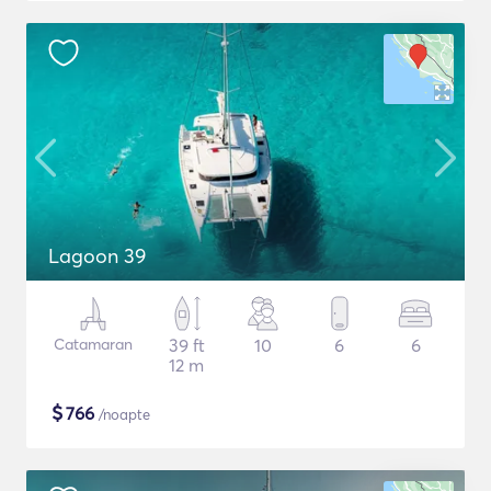
Lagoon 39
Catamaran
39 ft
10
6
6
12 m
$
766
/noapte