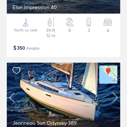
Elan Impression 40
Yacht cu vele
39 ft
8
3
4
12 m
$
350
/noapte
Jeanneau Sun Odyssey 389