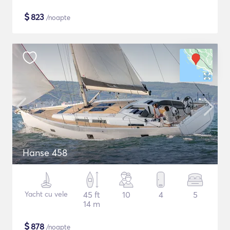
$
823
/noapte
Hanse 458
Yacht cu vele
45 ft
10
4
5
14 m
$
878
/noapte