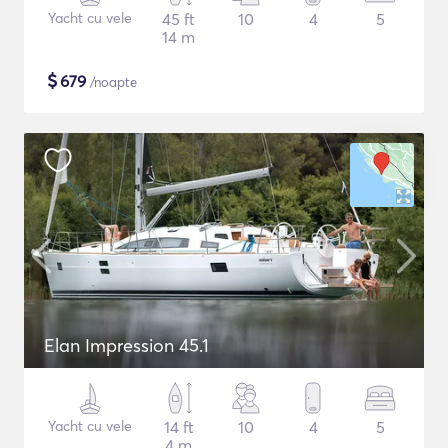
Yacht cu vele
45 ft
10
4
5
14 m
$
679
/noapte
Elan Impression 45.1
Yacht cu vele
14 ft
10
4
5
4 m