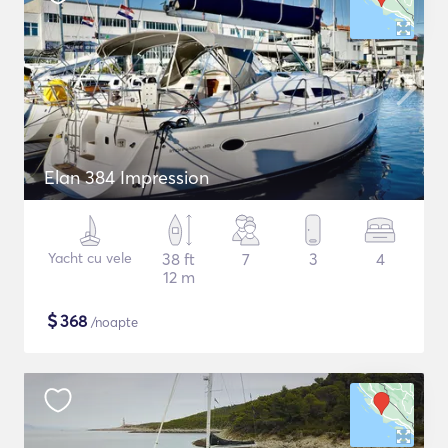
Elan 384 Impression
Yacht cu vele
38 ft
7
3
4
12 m
$
368
/noapte