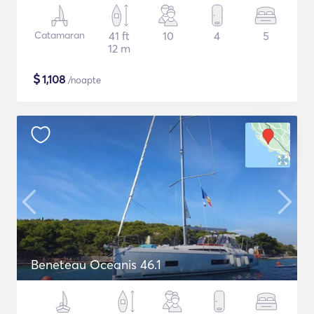
Catamaran
41 ft
10
4
5
12 m
$
1,108
/noapte
Beneteau Oceanis 46.1