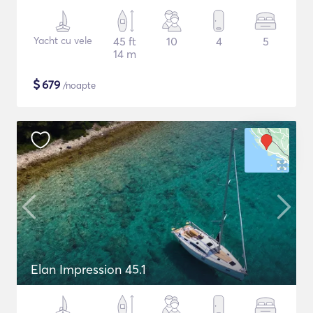
Yacht cu vele
45 ft
10
4
5
14 m
$
679
/noapte
Elan Impression 45.1