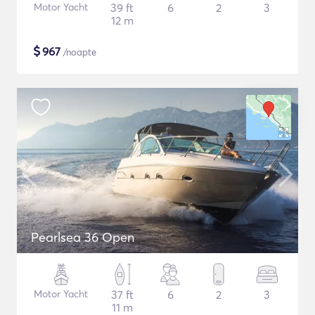
Motor Yacht
39 ft
6
2
3
12 m
$
967
/noapte
Pearlsea 36 Open
Motor Yacht
37 ft
6
2
3
11 m