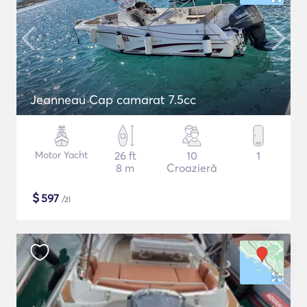
Jeanneau Cap camarat 7.5cc
Motor Yacht
26 ft
10
1
8 m
Croazieră
$
597
/zi