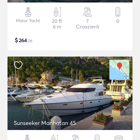
Motor Yacht
20 ft
7
0
6 m
Croazieră
$
264
/zi
Sunseeker Manhatan 45