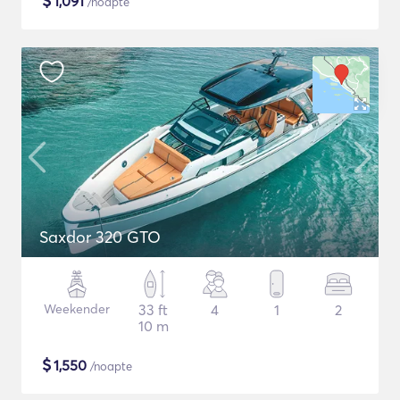
$
1,091
/noapte
Saxdor 320 GTO
Weekender
33 ft
4
1
2
10 m
$
1,550
/noapte