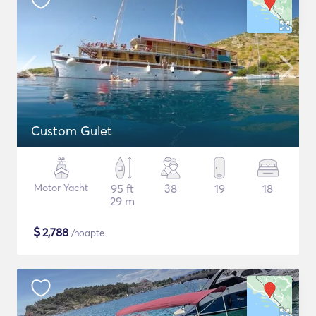
Custom Gulet
Motor Yacht
95 ft
38
19
18
29 m
$
2,788
/noapte