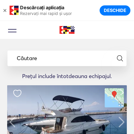
Descărcați aplicația
×
DESCHIDE
Rezervați mai rapid și ușor
Căutare
Prețul include întotdeauna echipajul.