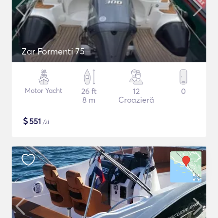
Zar Formenti 75
Motor Yacht
26 ft
12
0
8 m
Croazieră
$
551
/zi