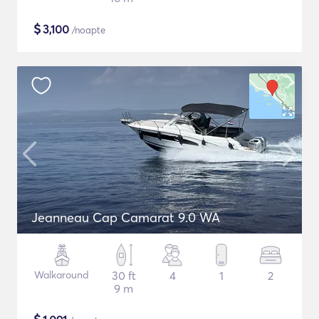
$
3,100
/noapte
Jeanneau Cap Camarat 9.0 WA
Walkaround
30 ft
4
1
2
9 m