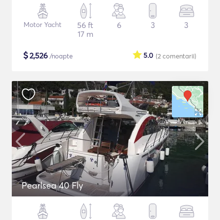
Motor Yacht
56 ft
6
3
3
17 m
$
2,526
5.0
/noapte
(2
comentarii
)
Pearlsea 40 Fly