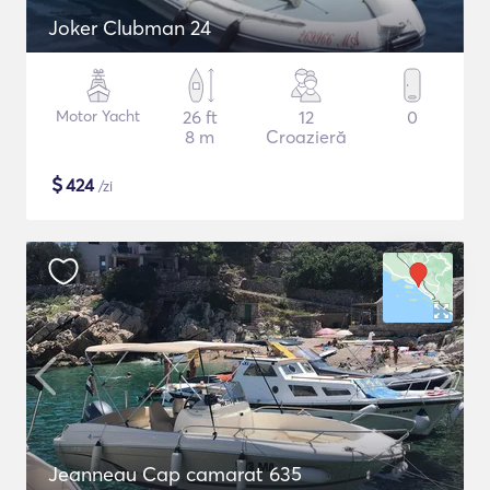
Joker Clubman 24
Motor Yacht
26 ft
12
0
8 m
Croazieră
$
424
/zi
Jeanneau Cap camarat 635