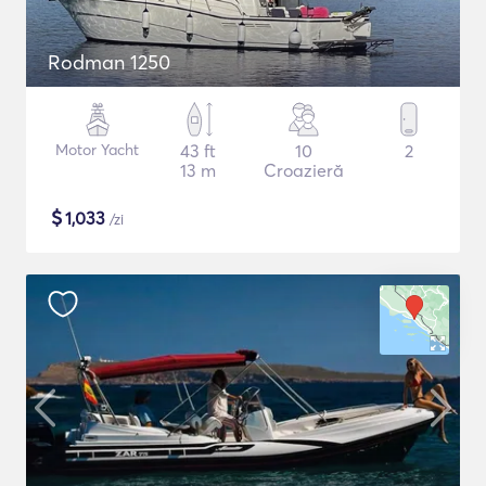
Rodman 1250
Motor Yacht
43 ft
10
2
13 m
Croazieră
$
1,033
/zi