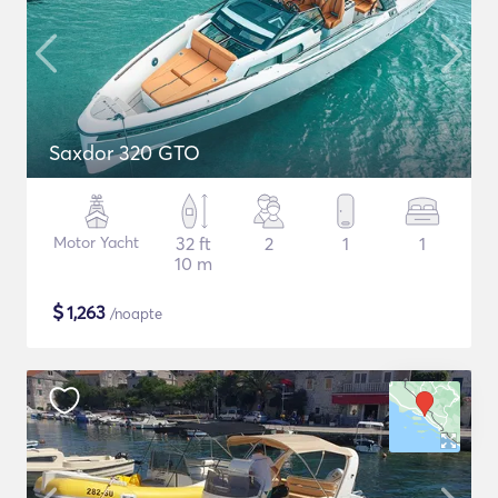
Saxdor 320 GTO
Motor Yacht
32 ft
2
1
1
10 m
$
1,263
/noapte