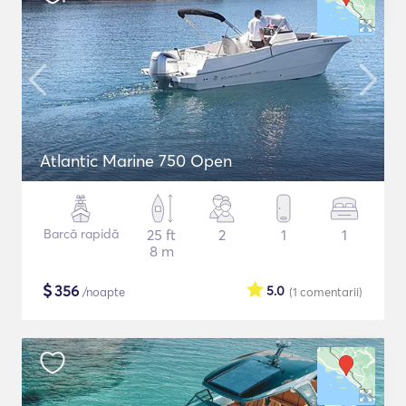
Atlantic Marine 750 Open
Barcă rapidă
25 ft
2
1
1
8 m
$
356
5.0
/noapte
(1
comentarii
)