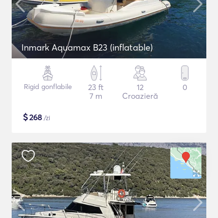
Inmark Aquamax B23 (inflatable)
Rigid gonflabile
23 ft
12
0
7 m
Croazieră
$
268
/zi