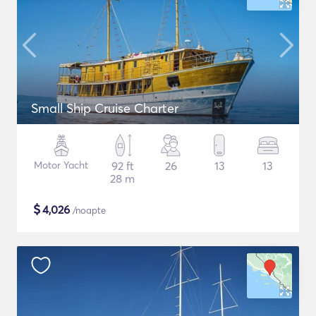
Small Ship Cruise Charter
Motor Yacht
92 ft
26
13
13
28 m
$
4,026
/noapte