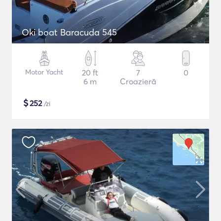
Oki boat Baracuda 545
Motor Yacht
20 ft
7
0
6 m
Croazieră
$
252
/zi