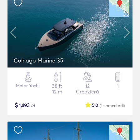
Colnago Marine 35
Motor Yacht
38 ft
12
1
12 m
Croazieră
$
1,493
5.0
/zi
(1
comentarii
)