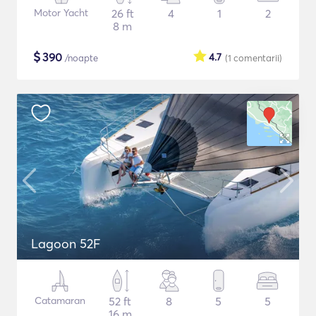
Motor Yacht
26 ft
4
1
2
8 m
$
390
4.7
/noapte
(1
comentarii
)
Lagoon 52F
Catamaran
52 ft
8
5
5
16 m