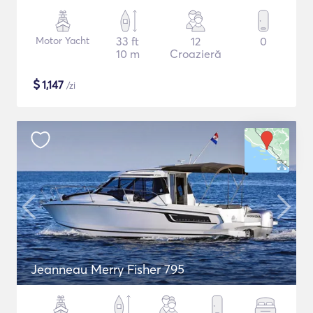
Motor Yacht
33 ft
12
0
10 m
Croazieră
$
1,147
/zi
Jeanneau Merry Fisher 795