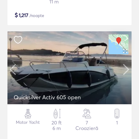
11 m
$
1,217
/noapte
Quicksilver Activ 605 open
Motor Yacht
20 ft
7
1
6 m
Croazieră