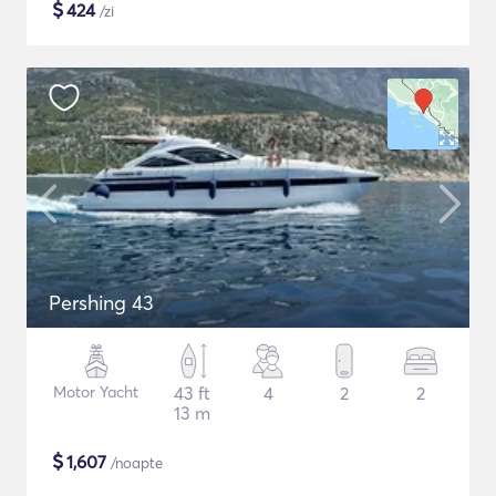
$
424
/zi
Pershing 43
Motor Yacht
43 ft
4
2
2
13 m
$
1,607
/noapte