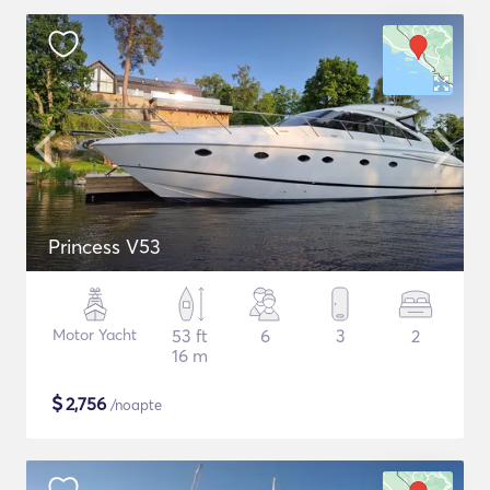
Princess V53
Motor Yacht
53 ft
6
3
2
16 m
$
2,756
/noapte