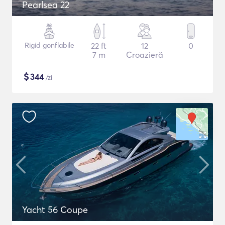
Pearlsea 22
Rigid gonflabile
22 ft
12
0
7 m
Croazieră
$
344
/zi
Yacht 56 Coupe