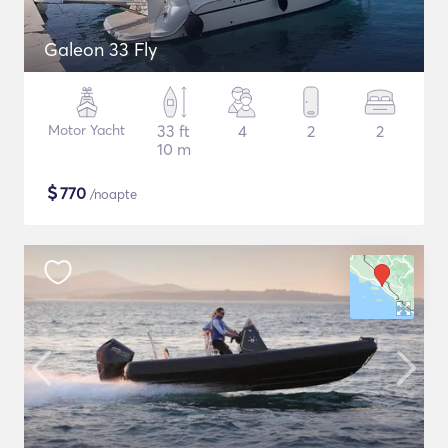
Galeon 33 Fly
Motor Yacht
33 ft
4
2
2
10 m
$
770
/noapte