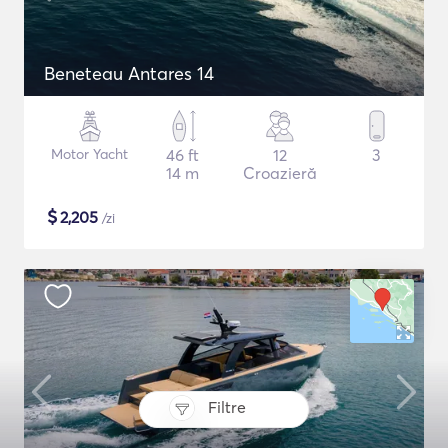
Beneteau Antares 14
Motor Yacht
46 ft
12
3
14 m
Croazieră
$
2,205
/zi
Filtre