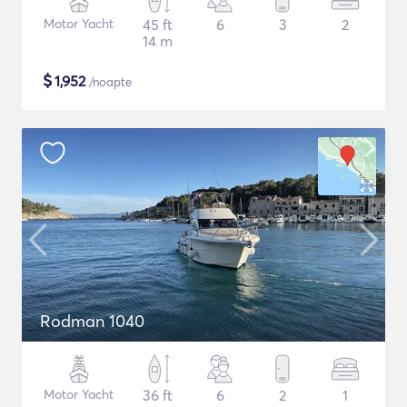
Motor Yacht
45 ft
6
3
2
14 m
$
1,952
/noapte
Rodman 1040
Motor Yacht
36 ft
6
2
1