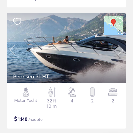
Pearlsea 31 HT
Motor Yacht
32 ft
4
2
2
10 m
$
1,148
/noapte