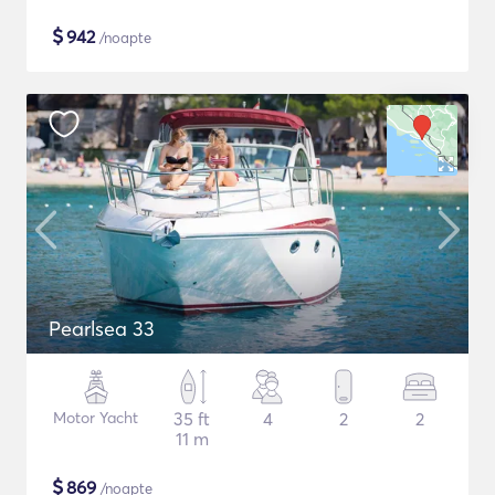
$
942
/noapte
Pearlsea 33
Motor Yacht
35 ft
4
2
2
11 m
$
869
/noapte