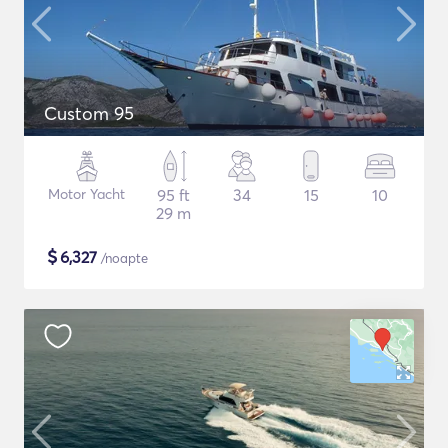
Custom 95
Motor Yacht
95 ft
34
15
10
29 m
$
6,327
/noapte