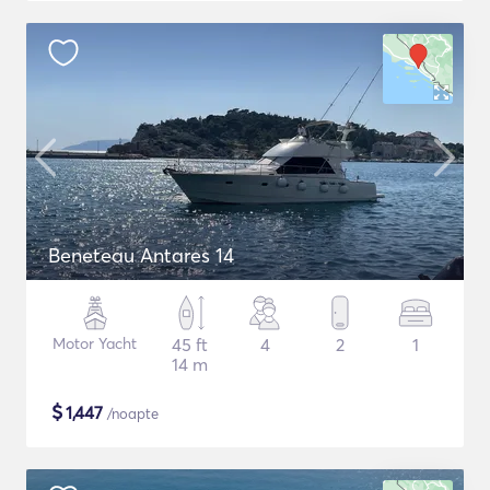
Beneteau Antares 14
Motor Yacht
45 ft
4
2
1
14 m
$
1,447
/noapte