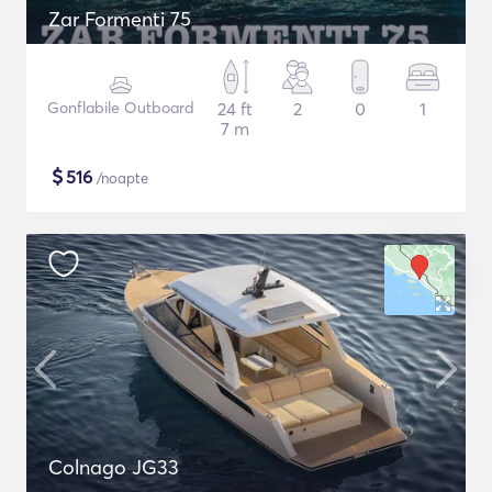
Zar Formenti 75
Gonflabile Outboard
24 ft
2
0
1
7 m
$
516
/noapte
Colnago JG33