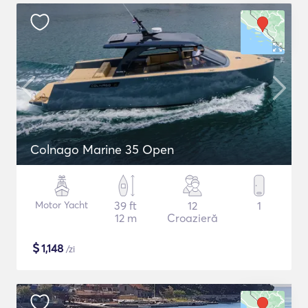
Colnago Marine 35 Open
Motor Yacht
39 ft
12
1
12 m
Croazieră
$
1,148
/zi