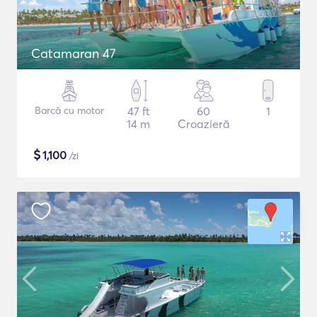
Catamaran 47
Barcă cu motor
47 ft
60
1
14 m
Croazieră
$
1,100
/zi