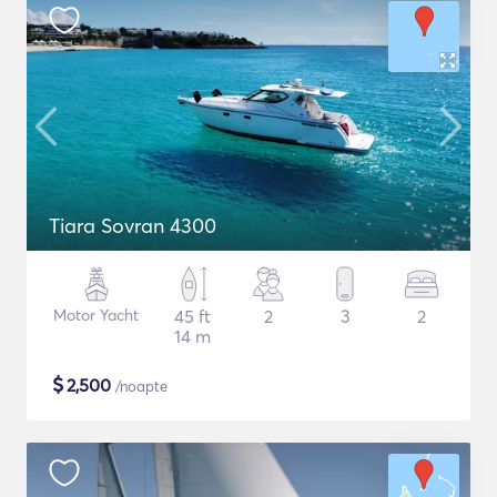
Tiara Sovran 4300
Motor Yacht
45 ft
2
3
2
14 m
$
2,500
/noapte