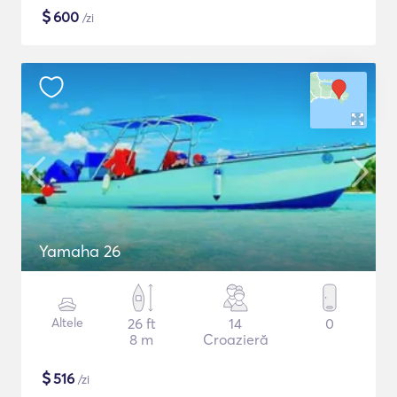
$
600
/zi
Yamaha 26
Altele
26 ft
14
0
8 m
Croazieră
$
516
/zi