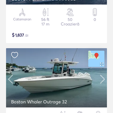
Catamaran
56 ft
50
0
17 m
Croazieră
$
1,837
/zi
Boston Whaler Outrage 32