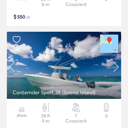
8 m
Croazieră
$
550
/zi
Conternder Sport 28 (Saona Island)
Altele
28 ft
7
0
9 m
Croazieră