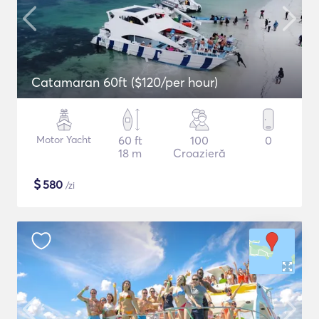
Catamaran 60ft ($120/per hour)
Motor Yacht
60 ft
100
0
18 m
Croazieră
$
580
/zi