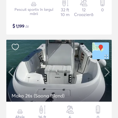
Pescuit sportiv în largul
32 ft
12
0
mării
10 m
Croazieră
$
1,199
/zi
Mako 26s (Saona Island)
Altele
26 ft
6
0