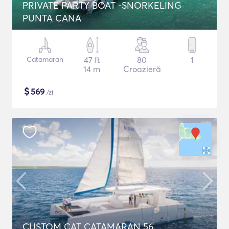
PRIVATE PARTY BOAT -SNORKELING
PUNTA CANA
Catamaran
47 ft
80
1
14 m
Croazieră
$
569
/zi
CUSTOM CAT CATAMARAN 56