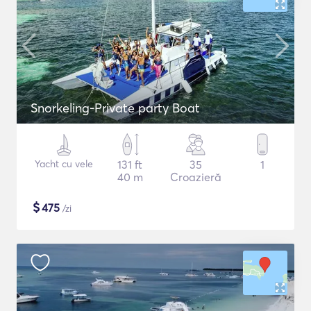
Snorkeling-Private party Boat
Yacht cu vele
131 ft
35
1
40 m
Croazieră
$
475
/zi