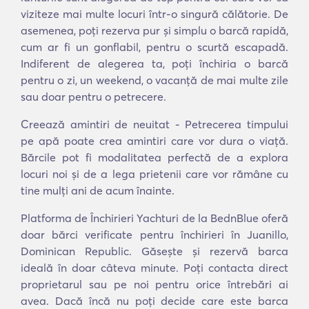
viziteze mai multe locuri într-o singură călătorie. De
asemenea, poți rezerva pur și simplu o barcă rapidă,
cum ar fi un gonflabil, pentru o scurtă escapadă.
Indiferent de alegerea ta, poți închiria o barcă
pentru o zi, un weekend, o vacanță de mai multe zile
sau doar pentru o petrecere.
Creează amintiri de neuitat - Petrecerea timpului
pe apă poate crea amintiri care vor dura o viață.
Bărcile pot fi modalitatea perfectă de a explora
locuri noi și de a lega prietenii care vor rămâne cu
tine mulți ani de acum înainte.
Platforma de Închirieri Yachturi de la BednBlue oferă
doar bărci verificate pentru închirieri în Juanillo,
Dominican Republic. Găsește și rezervă barca
ideală în doar câteva minute. Poți contacta direct
proprietarul sau pe noi pentru orice întrebări ai
avea. Dacă încă nu poți decide care este barca