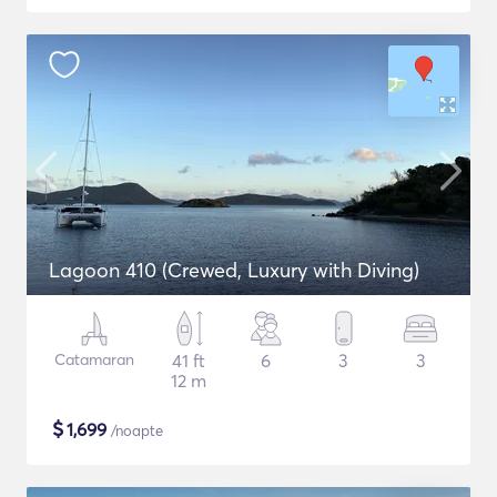
Lagoon 410 (Crewed, Luxury with Diving)
Catamaran
41 ft
6
3
3
12 m
$
1,699
/noapte