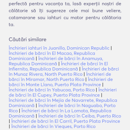
perfectă pentru vacanța ta, lasă experții noștri de
călătorie să îți sugereze cele mai bune veliere,
catamarane sau iahturi cu motor pentru călătoria
ta.
Căutări similare
Închirieri iahturi în Juanillo, Dominican Republic
|
Închirieri de bărci în El Macao, Republica
Dominicană
|
Închirieri de bărci în Anamuya,
Republica Dominicană
|
Închirieri de bărci în El
Infiernito, Republica Dominicană
|
Închirieri de bărci
în Munoz Rivera, North Puerto Rico
|
Închirieri de
bărci în Miramar, North Puerto Rico
|
Închirieri de
bărci în Monte Llano, Puerto Plata Province
|
Închirieri de bărci în Yabucoa, Porto Rico
|
Închirieri
de bărci în El Cupey, Puerto Plata Province
|
Închirieri de bărci în Mejía de Navarrete, Republica
Dominicană
|
Închirieri de bărci în Naguabo, Porto
Rico
|
Închirieri de bărci în La Lomota, Republica
Dominicană
|
Închirieri de bărci în Ceiba, Puerto Rico
|
Închirieri de bărci în El Carril, Puerto Plata Province
|
Închirieri de bărci în Vieques, Porto Rico