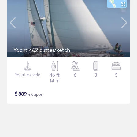
Yacht 462 cutter/ketch
Yacht cu vele
46 ft
6
3
5
14 m
$
889
/noapte