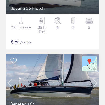
Bavaria 35 Match
Yacht cu vele
35 ft
6
2
3
11 m
$
251
/noapte
Beneteau 64