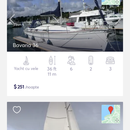
Bavaria 36
Yacht cu vele
36 ft
6
2
3
11 m
$
251
/noapte