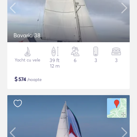
Bavaria 38
Yacht cu vele
39 ft
6
3
3
12 m
$
574
/noapte