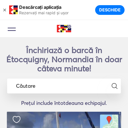
Descărcați aplicația
×
DESCHIDE
Rezervați mai rapid și ușor
Închiriază o barcă în
Étocquigny, Normandia în doar
câteva minute!
Căutare
Prețul include întotdeauna echipajul.