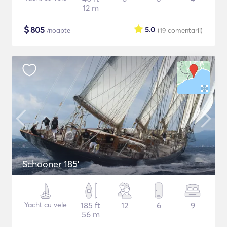
12 m
$
805
5.0
/noapte
(19
comentarii
)
Schooner 185'
Yacht cu vele
185 ft
12
6
9
56 m