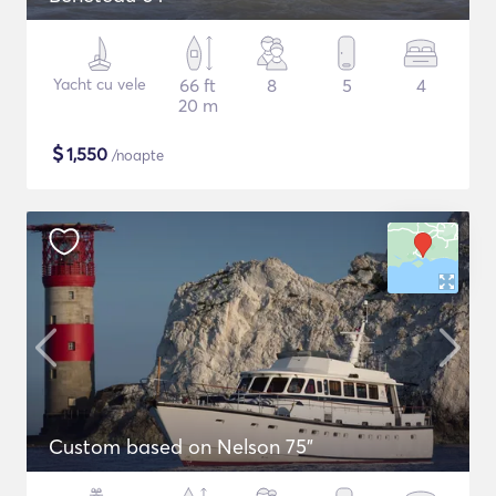
Yacht cu vele
66 ft
8
5
4
20 m
$
1,550
/noapte
Custom based on Nelson 75"