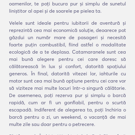
oamenilor, te poți bucura pur și simplu de sunetul
liniștitor al apei și de soarele pe pielea ta.
Velele sunt ideale pentru iubitorii de aventură și
reprezintă cea mai economică soluție, deoarece pot
găzdui un număr mare de pasageri și necesită
foarte puțin combustibil, fiind astfel o modalitate
ecologică de a te deplasa. Catamaranele sunt cea
mai bună alegere pentru cei care doresc să
călătorească în lux și confort, datorită spațiului
generos. În final, datorită vitezei lor, iahturile cu
motor sunt cea mai bună opțiune pentru cei care vor
să viziteze mai multe locuri într-o singură călătorie.
De asemenea, poți rezerva pur și simplu o barcă
rapidă, cum ar fi un gonflabil, pentru o scurtă
escapadă. Indiferent de alegerea ta, poți închiria o
barcă pentru o zi, un weekend, o vacanță de mai
multe zile sau doar pentru o petrecere.