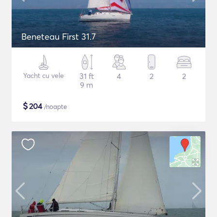
Beneteau First 31.7
Yacht cu vele
31 ft
4
2
2
9 m
$
204
/noapte