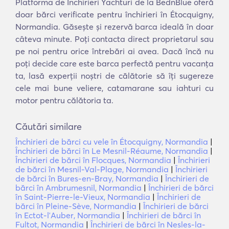
Platforma de Închirieri Yachturi de la BednBlue oferă
doar bărci verificate pentru închirieri în Étocquigny,
Normandia. Găsește și rezervă barca ideală în doar
câteva minute. Poți contacta direct proprietarul sau
pe noi pentru orice întrebări ai avea. Dacă încă nu
poți decide care este barca perfectă pentru vacanța
ta, lasă experții noștri de călătorie să îți sugereze
cele mai bune veliere, catamarane sau iahturi cu
motor pentru călătoria ta.
Căutări similare
Închirieri de bărci cu vele în Étocquigny, Normandia
|
Închirieri de bărci în Le Mesnil-Réaume, Normandia
|
Închirieri de bărci în Flocques, Normandia
|
Închirieri
de bărci în Mesnil-Val-Plage, Normandia
|
Închirieri
de bărci în Bures-en-Bray, Normandia
|
Închirieri de
bărci în Ambrumesnil, Normandia
|
Închirieri de bărci
în Saint-Pierre-le-Vieux, Normandia
|
Închirieri de
bărci în Pleine-Sève, Normandia
|
Închirieri de bărci
în Ectot-lʼAuber, Normandia
|
Închirieri de bărci în
Fultot, Normandia
|
Închirieri de bărci în Nesles-la-