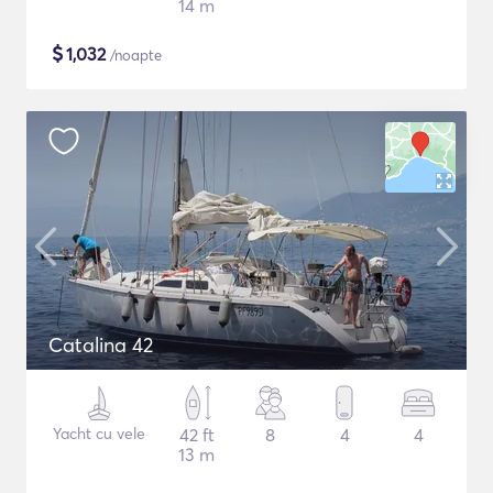
14 m
$
1,032
/noapte
Catalina 42
Yacht cu vele
42 ft
8
4
4
13 m