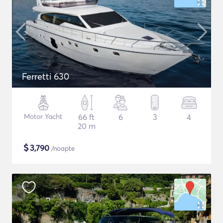
Ferretti 630
Motor Yacht
66 ft
6
3
4
20 m
$
3,790
/noapte