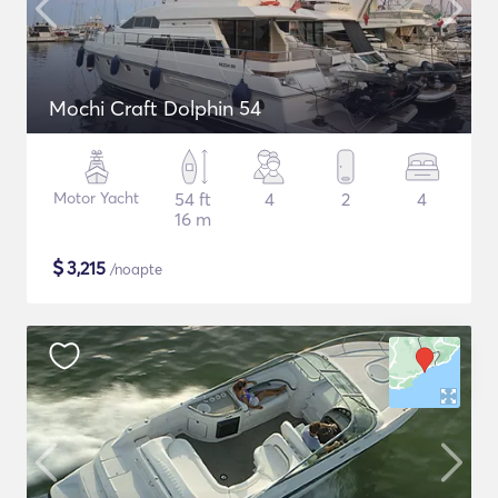
Mochi Craft Dolphin 54
Motor Yacht
54 ft
4
2
4
16 m
$
3,215
/noapte