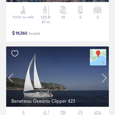
Yacht cu vele
135 ft
10
5
5
41 m
$
19,360
/noapte
Beneteau Oceanis Clipper 423