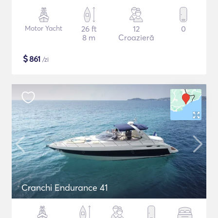
Motor Yacht
26 ft
12
0
8 m
Croazieră
$
861
/zi
Cranchi Endurance 41