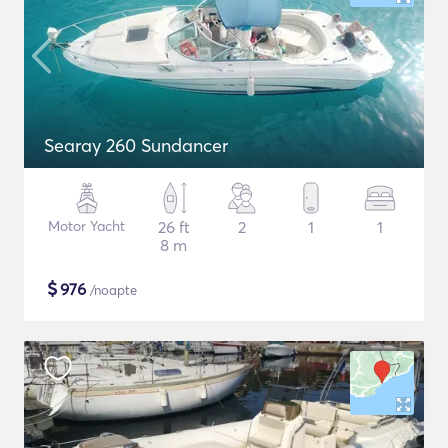
Searay 260 Sundancer
Motor Yacht
26 ft
2
1
1
8 m
$
976
/noapte