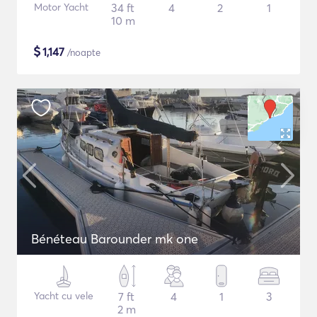
Motor Yacht
34 ft
4
2
1
10 m
$
1,147
/noapte
Bénéteau Barounder mk one
Yacht cu vele
7 ft
4
1
3
2 m