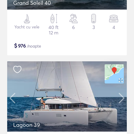
Grand Soleil 40
Yacht cu vele
40 ft
6
3
4
12 m
$
976
/noapte
Lagoon 39