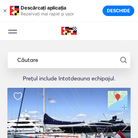
Descărcați aplicația
×
DESCHIDE
Rezervați mai rapid și ușor
Căutare
Prețul include întotdeauna echipajul.