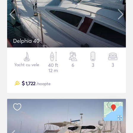
Delphia 40
Yacht cu vele
40 ft
6
3
3
12 m
$
1,722
/noapte