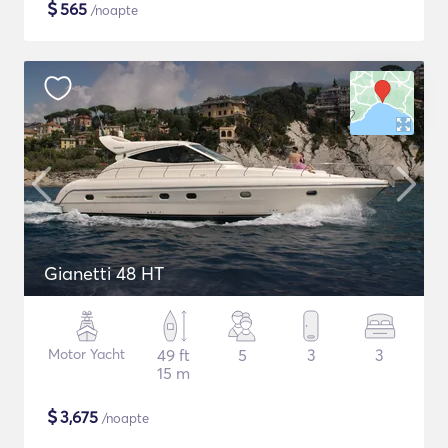
$
565
/noapte
Gianetti 48 HT
Motor Yacht
49 ft
5
3
3
15 m
$
3,675
/noapte