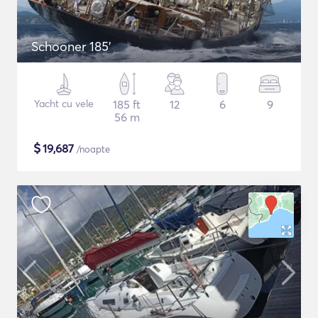
Schooner 185'
Yacht cu vele
185 ft
12
6
9
56 m
$
19,687
/noapte