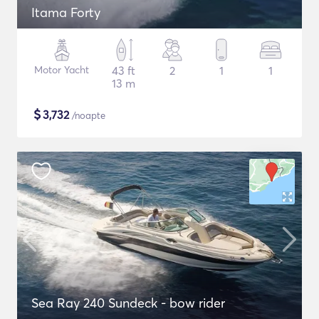
Itama Forty
Motor Yacht
43 ft
2
1
1
13 m
$
3,732
/noapte
Sea Ray 240 Sundeck - bow rider