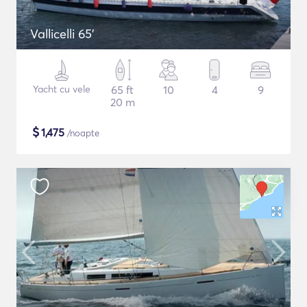
Vallicelli 65'
Yacht cu vele
65 ft
10
4
9
20 m
$
1,475
/noapte