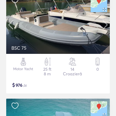
BSC 75
Motor Yacht
25 ft
14
0
8 m
Croazieră
$
976
/zi