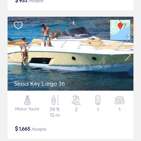
$
953
/noapte
Sessa Key Largo 36
Motor Yacht
39 ft
2
1
1
12 m
$
1,665
/noapte