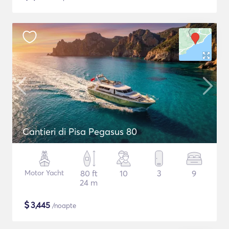
Cantieri di Pisa Pegasus 80
Motor Yacht
80 ft
10
3
9
24 m
$
3,445
/noapte