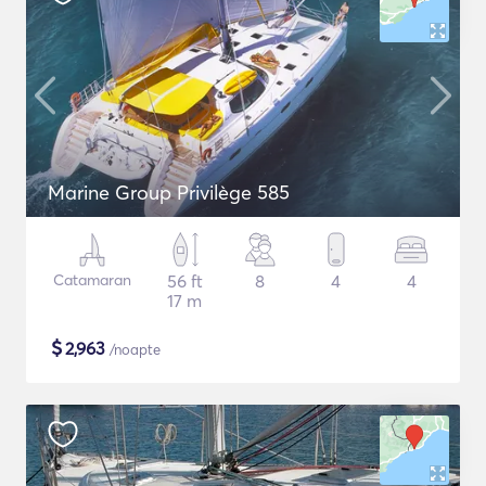
Marine Group Privilège 585
Catamaran
56 ft
8
4
4
17 m
$
2,963
/noapte