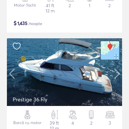
Motor Yacht
41 ft
2
1
2
12 m
$
1,435
/noapte
Prestige 36 Fly
Barcă cu motor
39 ft
4
2
3
12 m