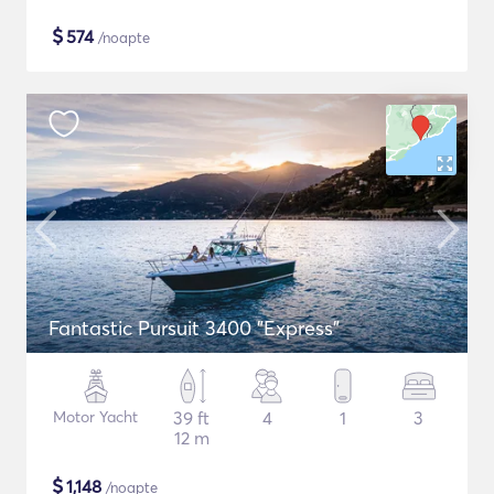
$
574
/noapte
Fantastic Pursuit 3400 "Express"
Motor Yacht
39 ft
4
1
3
12 m
$
1,148
/noapte