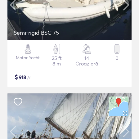
Semi-rigid BSC 75
Motor Yacht
25 ft
14
0
8 m
Croazieră
$
918
/zi