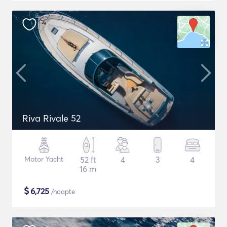
Riva Rivale 52
Motor Yacht
52 ft
4
3
4
16 m
$
6,725
/noapte