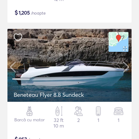
$
1,205
/noapte
Beneteau Flyer 8.8 Sundeck
Barcă cu motor
32 ft
2
1
1
10 m