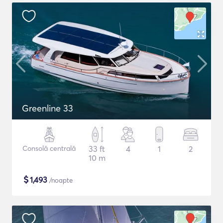
Greenline 33
Consolă centrală
33 ft
4
1
2
10 m
$
1,493
/noapte