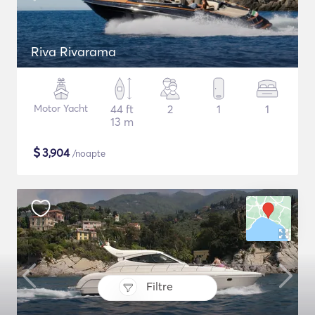
Riva Rivarama
Motor Yacht
44 ft
2
1
1
13 m
$
3,904
/noapte
Filtre