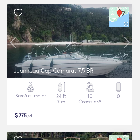
Jeanneau Cap Camarat 7.5 BR
Barcă cu motor
24 ft
10
0
7 m
Croazieră
$
775
/zi