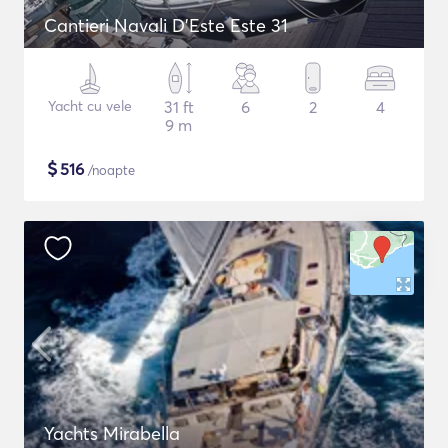
Cantieri Navali D'Este Este 31
Yacht cu vele
31 ft
6
2
4
9 m
$
516
/noapte
Yachts Mirabella