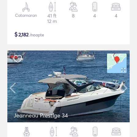
Catamaran
41 ft
8
4
4
12 m
$
2,182
/noapte
Jeanneau Prestige 34