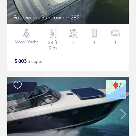
Four winns Sundowner 285
Motor Yacht
28 ft
2
1
1
9 m
$
803
/noapte