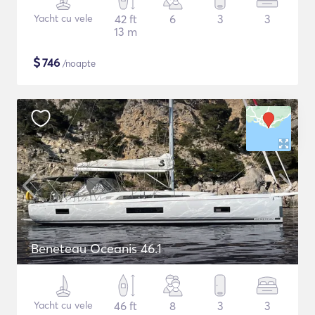
Yacht cu vele
42 ft
6
3
3
13 m
$
746
/noapte
Beneteau Oceanis 46.1
Yacht cu vele
46 ft
8
3
3