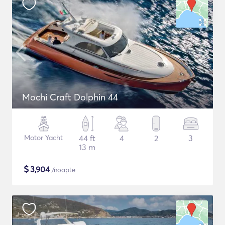
Mochi Craft Dolphin 44
Motor Yacht
44 ft
4
2
3
13 m
$
3,904
/noapte