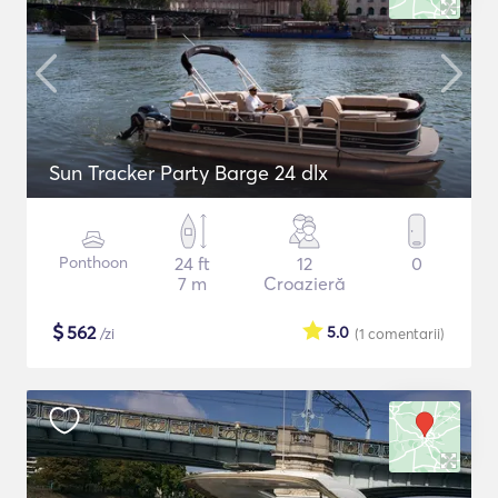
Sun Tracker Party Barge 24 dlx
Ponthoon
24 ft
12
0
7 m
Croazieră
$
562
5.0
/zi
(1
comentarii
)