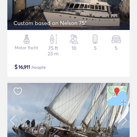
Custom based on Nelson 75"
Motor Yacht
75 ft
10
5
5
23 m
$
16,911
/noapte