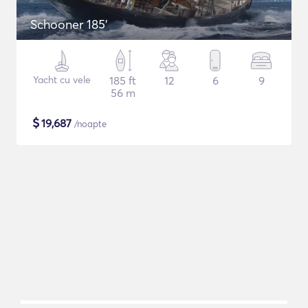
Schooner 185'
Yacht cu vele
185 ft
12
6
9
56 m
$
19,687
/noapte