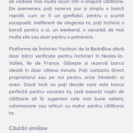
să viziteze mai multe locuri într-o singură călătorie.
De asemenea, poți rezerva pur și simplu o barcă
rapidă, cum ar fi un gonflabil, pentru o scurtă
escapadă. Indiferent de alegerea ta, poți închiria o
barcă pentru o zi, un weekend, o vacanță de mai
multe zile sau doar pentru o petrecere.
Platforma de Închirieri Yachturi de la BednBlue oferă
doar bărci verificate pentru închirieri în Nesles-la-
Vallée, Ile de France. Găsește și rezervă barca
ideală în doar câteva minute. Poți contacta direct
proprietarul sau pe noi pentru orice întrebări ai
avea. Dacă încă nu poți decide care este barca
perfectă pentru vacanța ta, lasă experții noștri de
călătorie să îți sugereze cele mai bune veliere,
catamarane sau iahturi cu motor pentru călătoria
ta.
Căutări similare