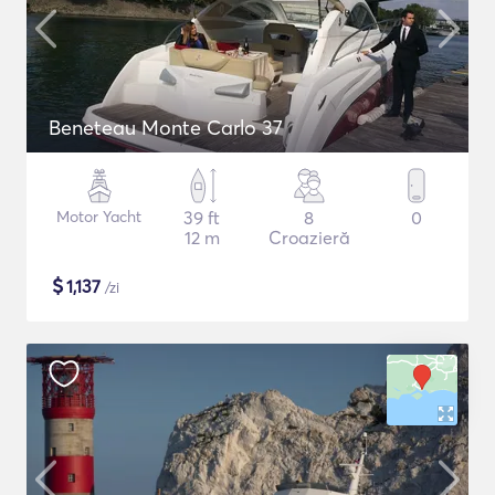
Beneteau Monte Carlo 37
Motor Yacht
39 ft
8
0
12 m
Croazieră
$
1,137
/zi