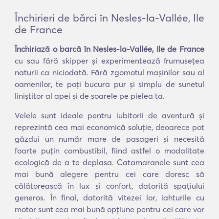
Închirieri de bărci în Nesles-la-Vallée, Ile
de France
Închiriază o barcă în Nesles-la-Vallée, Ile de France
cu sau fără skipper și experimentează frumusețea
naturii ca niciodată. Fără zgomotul mașinilor sau al
oamenilor, te poți bucura pur și simplu de sunetul
liniștitor al apei și de soarele pe pielea ta.
Velele sunt ideale pentru iubitorii de aventură și
reprezintă cea mai economică soluție, deoarece pot
găzdui un număr mare de pasageri și necesită
foarte puțin combustibil, fiind astfel o modalitate
ecologică de a te deplasa. Catamaranele sunt cea
mai bună alegere pentru cei care doresc să
călătorească în lux și confort, datorită spațiului
generos. În final, datorită vitezei lor, iahturile cu
motor sunt cea mai bună opțiune pentru cei care vor