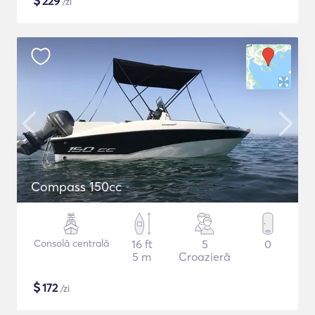
$
229
/zi
Compass 150cc
Consolă centrală
16 ft
5
0
5 m
Croazieră
$
172
/zi