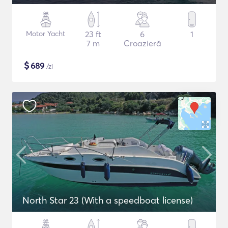
Motor Yacht
23 ft
6
1
7 m
Croazieră
$
689
/zi
North Star 23 (With a speedboat license)