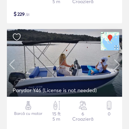
5 m
Croazieră
$
229
/zi
Parydor Y46 (License is not needed)
Barcă cu motor
15 ft
6
0
5 m
Croazieră