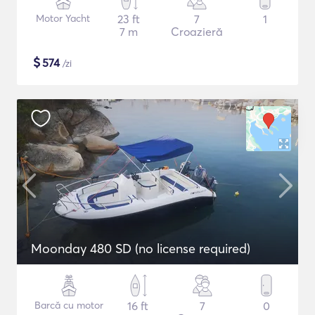
Motor Yacht
23 ft
7
1
7 m
Croazieră
$
574
/zi
Moonday 480 SD (no license required)
Barcă cu motor
16 ft
7
0