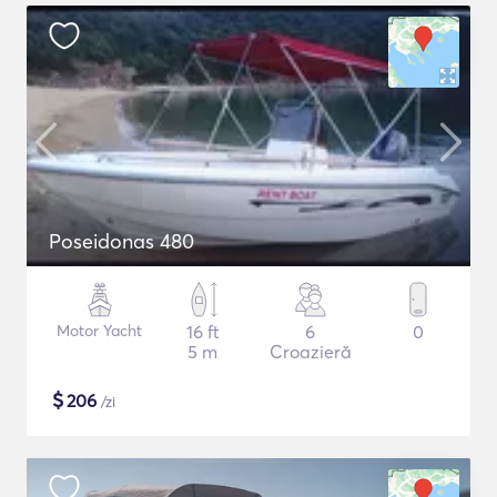
Poseidonas 480
Motor Yacht
16 ft
6
0
5 m
Croazieră
$
206
/zi