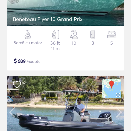
Beneteau Flyer 10 Grand Prix
Barcă cu motor
36 ft
10
3
5
11 m
$
689
/noapte