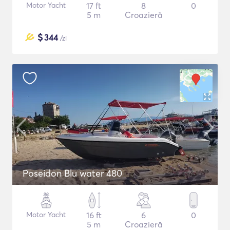
Motor Yacht
17 ft
8
0
5 m
Croazieră
$
344
/zi
Poseidon Blu water 480
Motor Yacht
16 ft
6
0
5 m
Croazieră