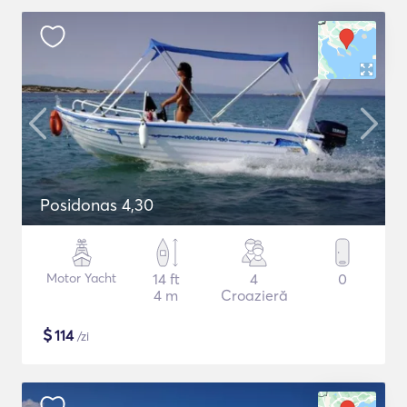
Posidonas 4,30
Motor Yacht
14 ft
4
0
4 m
Croazieră
$
114
/zi