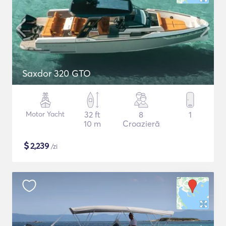
Saxdor 320 GTO
Motor Yacht
32 ft
8
1
10 m
Croazieră
$
2,239
/zi