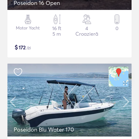
Poseidon 16 Open
Motor Yacht
16 ft
4
0
5 m
Croazieră
$
172
/zi
Poseidon Blu Water 170