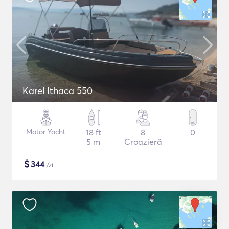
Karel Ithaca 550
Motor Yacht
18 ft
8
0
5 m
Croazieră
$
344
/zi