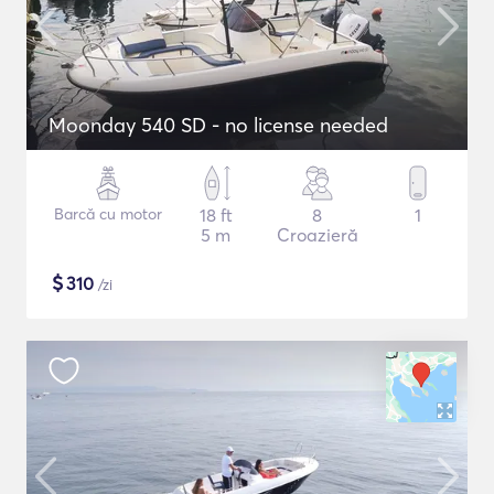
Moonday 540 SD - no license needed
Barcă cu motor
18 ft
8
1
5 m
Croazieră
$
310
/zi