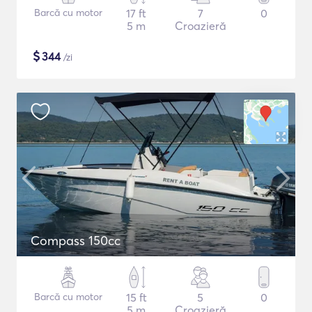
Barcă cu motor
17 ft
7
0
5 m
Croazieră
$
344
/zi
Compass 150cc
Barcă cu motor
15 ft
5
0
5 m
Croazieră