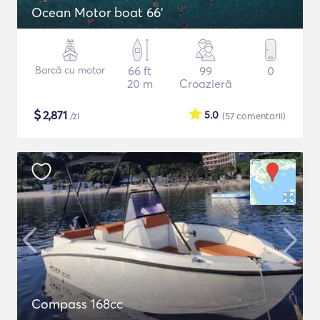
Ocean Motor boat 66'
Barcă cu motor
66 ft
99
0
20 m
Croazieră
$
2,871
5.0
/zi
(57
comentarii
)
Compass 168cc