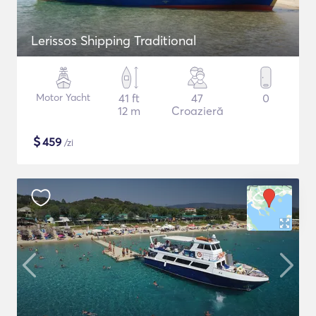
Lerissos Shipping Traditional
Motor Yacht
41 ft
47
0
12 m
Croazieră
$
459
/zi