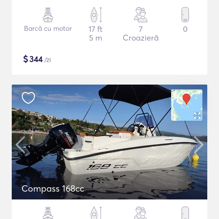
Barcă cu motor
17 ft
7
0
5 m
Croazieră
$
344
/zi
Compass 168cc