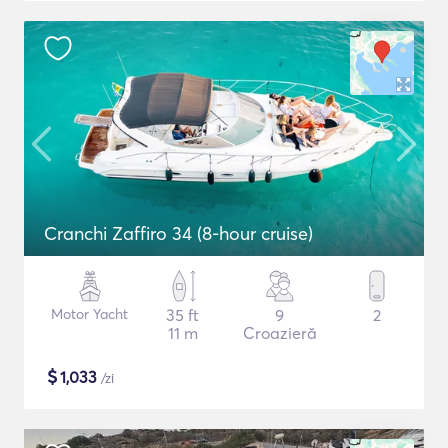
Cranchi Zaffiro 34 (8-hour cruise)
Motor Yacht
35 ft
9
2
11 m
Croazieră
$
1,033
/zi