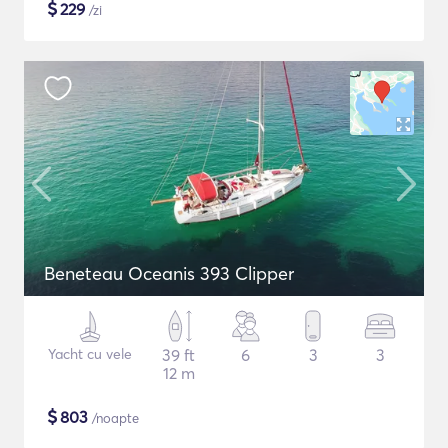
$
229
/zi
Beneteau Oceanis 393 Clipper
Yacht cu vele
39 ft
6
3
3
12 m
$
803
/noapte