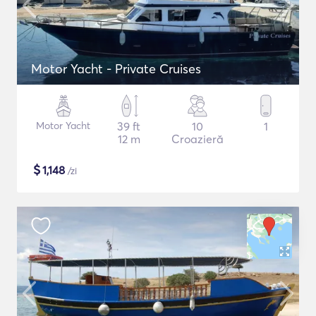
Motor Yacht - Private Cruises
Motor Yacht
39 ft
10
1
12 m
Croazieră
$
1,148
/zi