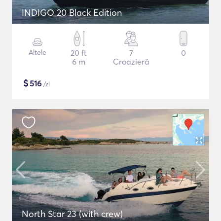
INDIGO 20 Black Edition
Altele
20 ft
7
0
6 m
Croazieră
$
516
/zi
North Star 23 (with crew)