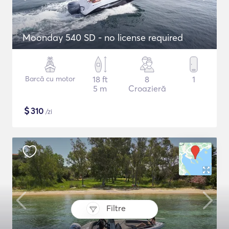
Moonday 540 SD - no license required
Barcă cu motor
18 ft
8
1
5 m
Croazieră
$
310
/zi
Filtre