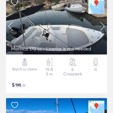
Marinco 170 cc - License is not needed
Barcă cu motor
15 ft
6
0
5 m
Croazieră
$
195
/zi