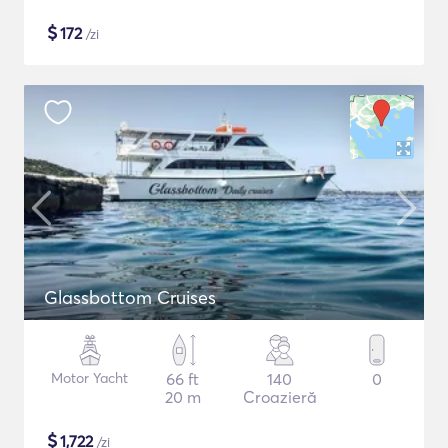
$
172
/zi
Glassbottom Cruises
Motor Yacht
66 ft
140
0
20 m
Croazieră
$
1,722
/zi