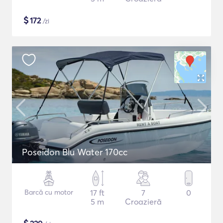
$
172
/zi
Poseidon Blu Water 170cc
Barcă cu motor
17 ft
7
0
5 m
Croazieră