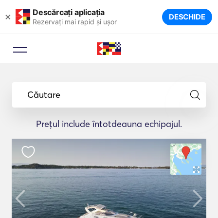
Descărcați aplicația
×
DESCHIDE
Rezervați mai rapid și ușor
Căutare
Prețul include întotdeauna echipajul.