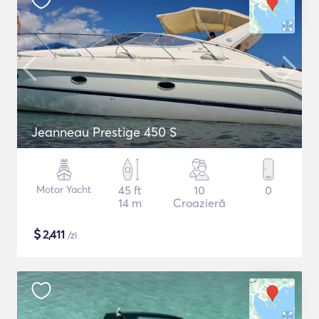
Jeanneau Prestige 450 S
Motor Yacht
45 ft
10
0
14 m
Croazieră
$
2,411
/zi