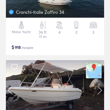
Cranchi-Italie Zaffiro 34
Motor Yacht
36 ft
4
2
2
11 m
$
918
/noapte