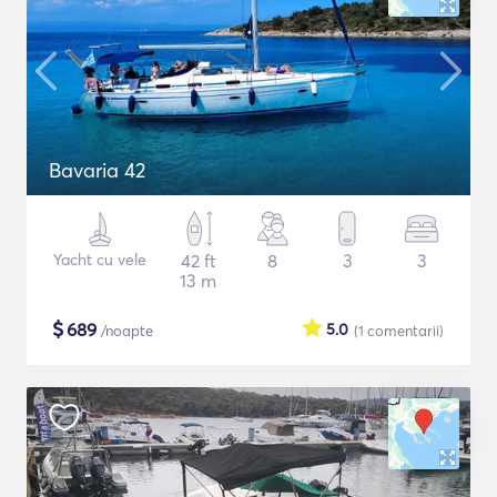
Bavaria 42
Yacht cu vele
42 ft
8
3
3
13 m
$
689
5.0
/noapte
(1
comentarii
)