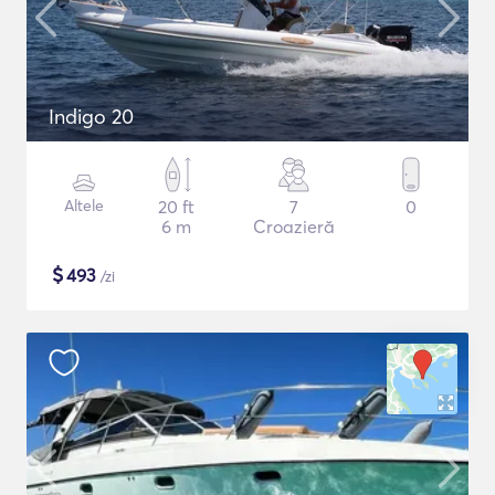
Indigo 20
Altele
20 ft
7
0
6 m
Croazieră
$
493
/zi