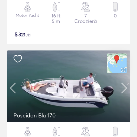
Motor Yacht
16 ft
7
0
5 m
Croazieră
$
321
/zi
Poseidon Blu 170