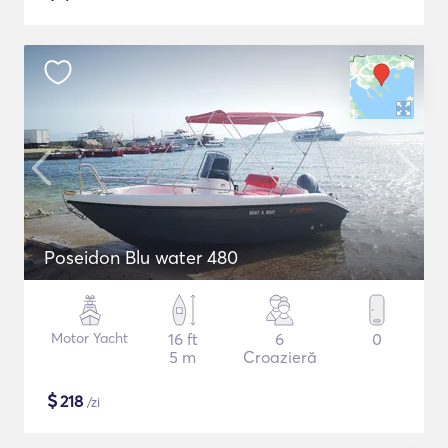
Poseidon Blu water 480
Motor Yacht
16 ft
6
0
5 m
Croazieră
$
218
/zi