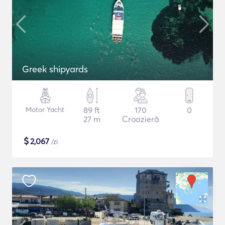
Greek shipyards
Motor Yacht
89 ft
170
0
27 m
Croazieră
$
2,067
/zi