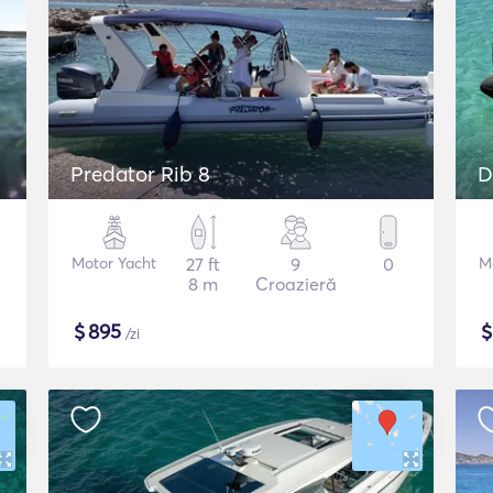
Predator Rib 8
D
Motor Yacht
27 ft
9
0
M
8 m
Croazieră
$
895
/zi