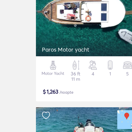
Paros Motor yacht
Motor Yacht
36 ft
4
1
5
11 m
$
1,263
/noapte