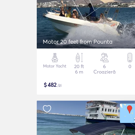
Motor 20 feet from Pounta
Motor Yacht
20 ft
6
0
6 m
Croazieră
$
482
/zi