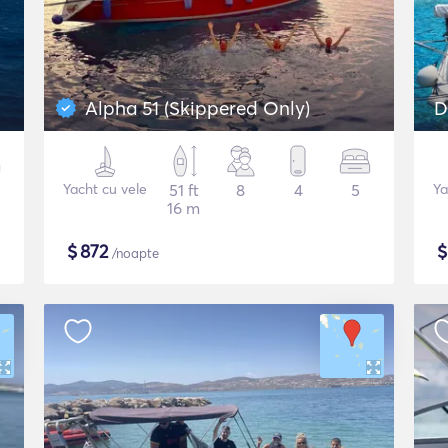
Alpha 51 (Skippered Only)
D
Yacht cu vele
51 ft
8
4
5
Ya
16 m
$
872
/noapte