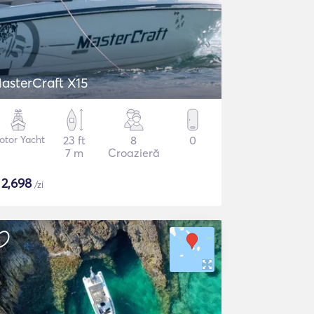
asterCraft X15
otor Yacht
23 ft
8
0
7 m
Croazieră
$
2,698
/zi