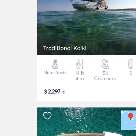
Traditional Kaiki
Motor Yacht
14 ft
56
0
4 m
Croazieră
$
2,297
/zi