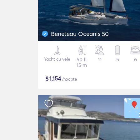
Beneteau Oceanis 50
Yacht cu vele
50 ft
11
5
6
15 m
$
1,154
/noapte