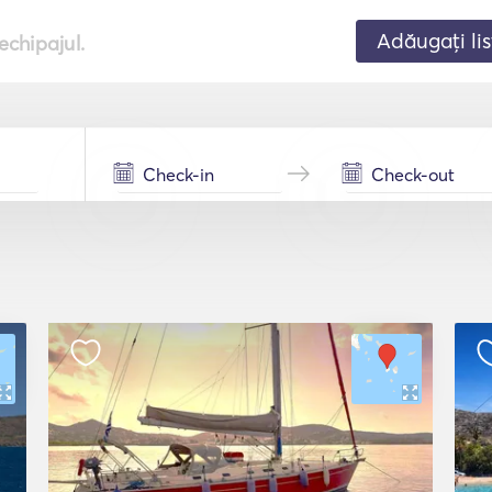
Adăugați lis
echipajul.