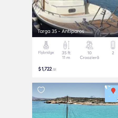
Targa 35 - Antiparos
Flybridge
35 ft
10
2
11 m
Croazieră
$
1,722
/zi