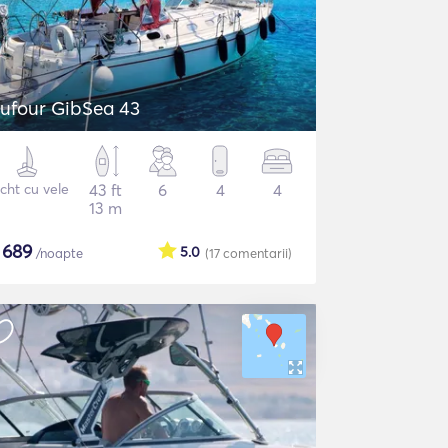
ufour GibSea 43
cht cu vele
43 ft
6
4
4
13 m
$
689
5.0
/noapte
(17
comentarii
)