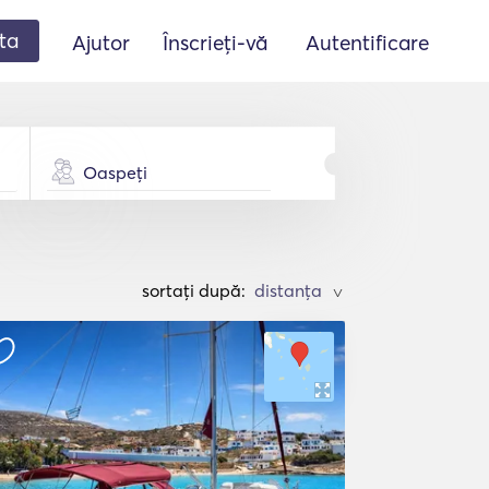
ta
Ajutor
Înscrieți-vă
Autentificare
Oaspeți
sortați după:
>