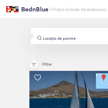
BednBlue
| Prețul include întotdeauna 
Filtre