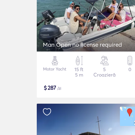
Man Open no license required
Motor Yacht
15 ft
5
0
5 m
Croazieră
$
287
/zi