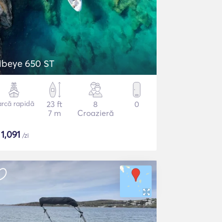
ibeye 650 ST
arcă rapidă
23 ft
8
0
7 m
Croazieră
$
1,091
/zi