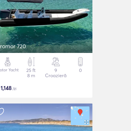
romor 720
otor Yacht
25 ft
9
0
8 m
Croazieră
$
1,148
/zi