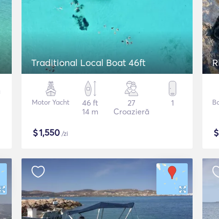
Traditional Local Boat 46ft
R
Motor Yacht
46 ft
27
1
B
14 m
Croazieră
$
1,550
/zi