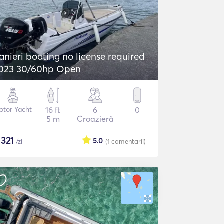
anieri boating no license required
023 30/60hp Open
otor Yacht
16 ft
6
0
5 m
Croazieră
$
321
5.0
/zi
(1
comentarii
)