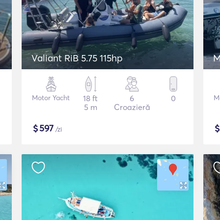
Valiant RiB 5.75 115hp
M
Motor Yacht
18 ft
6
0
M
5 m
Croazieră
$
597
/zi