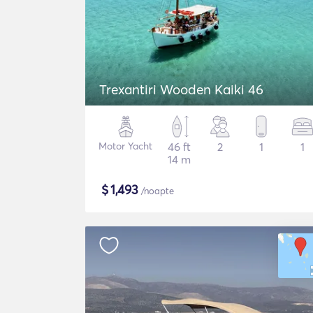
Trexantiri Wooden Kaiki 46
Motor Yacht
46 ft
2
1
1
14 m
$
1,493
/noapte