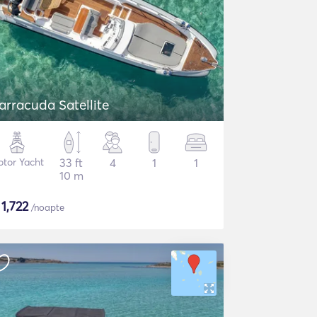
arracuda Satellite
tor Yacht
33 ft
4
1
1
10 m
$
1,722
/noapte