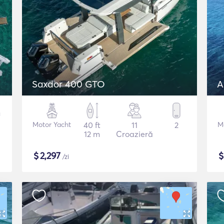
Saxdor 400 GTO
A
Motor Yacht
40 ft
11
2
M
12 m
Croazieră
$
2,297
/zi