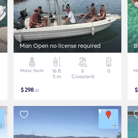
Man Open no license required
B
Motor Yacht
16 ft
6
0
Mo
5 m
Croazieră
$
298
/zi