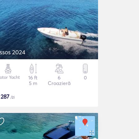
ssos 2024
otor Yacht
16 ft
6
0
5 m
Croazieră
$
287
/zi