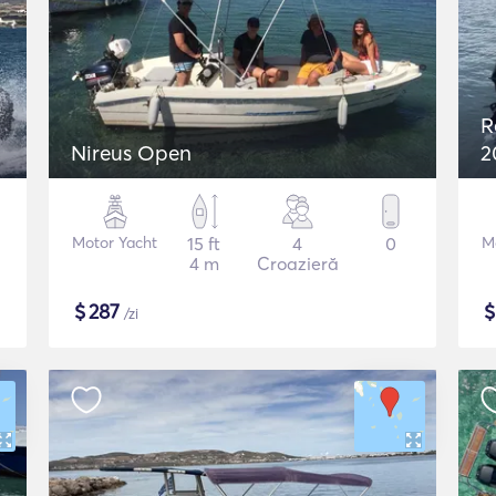
R
Nireus Open
2
Motor Yacht
15 ft
4
0
M
4 m
Croazieră
$
287
/zi