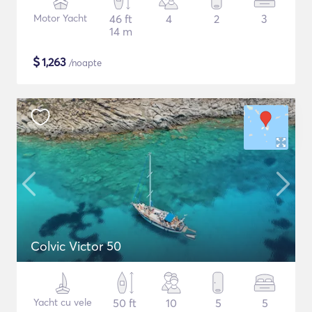
Motor Yacht
46 ft
4
2
3
14 m
$
1,263
/noapte
Colvic Victor 50
Yacht cu vele
50 ft
10
5
5