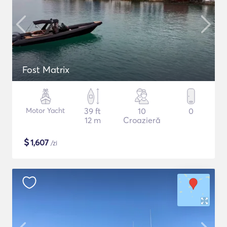
Fost Matrix
Motor Yacht
39 ft
10
0
12 m
Croazieră
$
1,607
/zi