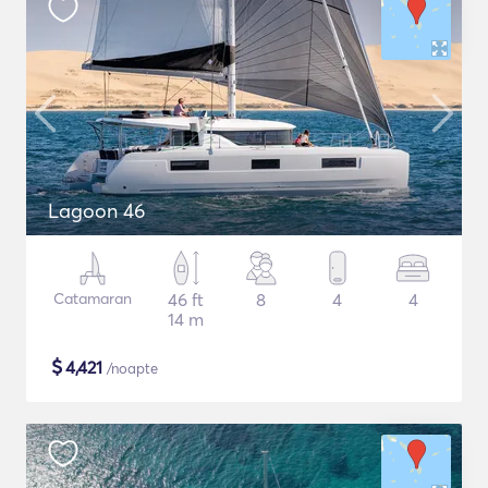
Lagoon 46
Catamaran
46 ft
8
4
4
14 m
$
4,421
/noapte