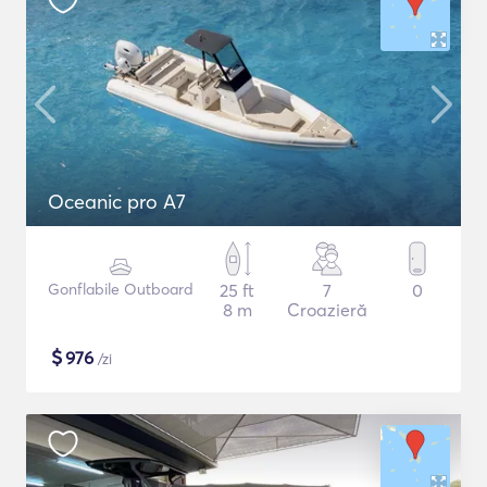
Oceanic pro A7
Gonflabile Outboard
25 ft
7
0
8 m
Croazieră
$
976
/zi