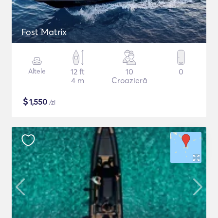
Fost Matrix
Altele
12 ft
10
0
4 m
Croazieră
$
1,550
/zi