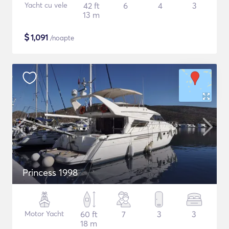
Yacht cu vele
42 ft
6
4
3
13 m
$
1,091
/noapte
Princess 1998
Motor Yacht
60 ft
7
3
3
18 m