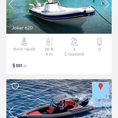
Joker 620
Barcă rapidă
20 ft
6
0
6 m
Croazieră
$
551
/zi