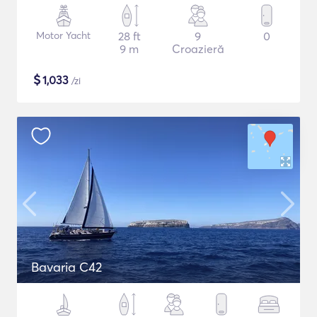
Motor Yacht
28 ft
9
0
9 m
Croazieră
$
1,033
/zi
Bavaria C42