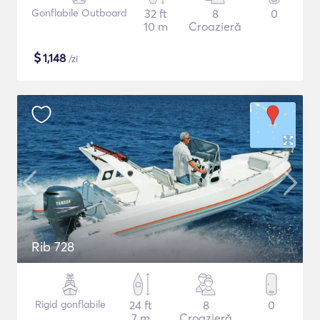
Gonflabile Outboard
32 ft
8
0
10 m
Croazieră
$
1,148
/zi
Rib 728
Rigid gonflabile
24 ft
8
0
7 m
Croazieră