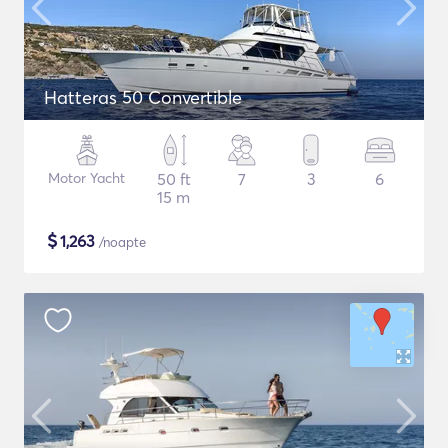
Hatteras 50 Convertible
Motor Yacht
50 ft
7
3
6
15 m
$
1,263
/noapte