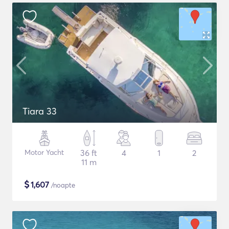
Tiara 33
Motor Yacht
36 ft
4
1
2
11 m
$
1,607
/noapte