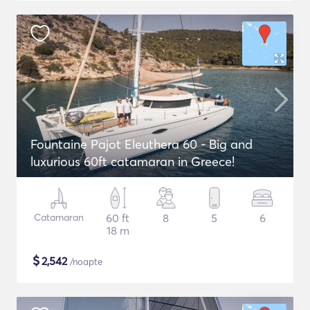
Fountaine Pajot Eleuthera 60 - Big and
luxurious 60ft catamaran in Greece!
Catamaran
60 ft
8
5
6
18 m
$
2,542
/noapte