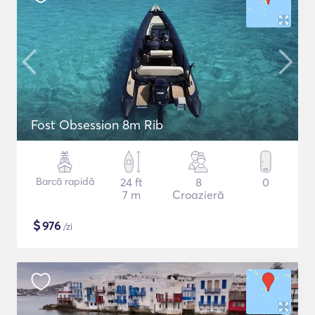
Fost Obsession 8m Rib
Barcă rapidă
24 ft
8
0
7 m
Croazieră
$
976
/zi