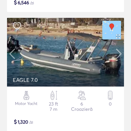
$
6,546
/zi
EAGLE 7.0
Motor Yacht
23 ft
6
0
7 m
Croazieră
$
1,320
/zi