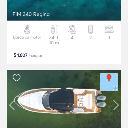
FIM 340 Regina
Barcă cu motor
34 ft
4
2
3
10 m
$
1,607
/noapte