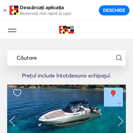
Descărcați aplicația
×
DESCHIDE
Rezervați mai rapid și ușor
Căutare
Prețul include întotdeauna echipajul.