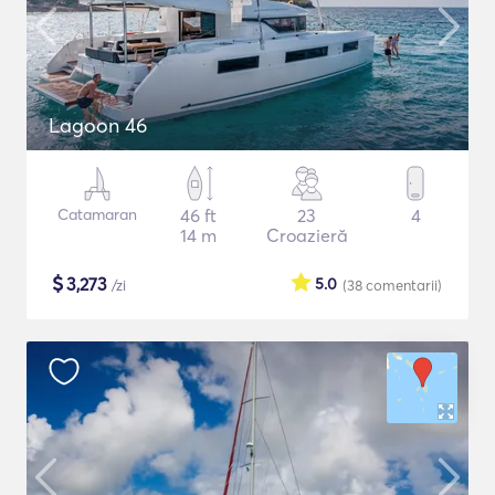
Lagoon 46
Catamaran
46 ft
23
4
14 m
Croazieră
$
3,273
5.0
/zi
(38
comentarii
)