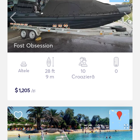
Fost Obsession
Altele
28 ft
10
0
9 m
Croazieră
$
1,205
/zi