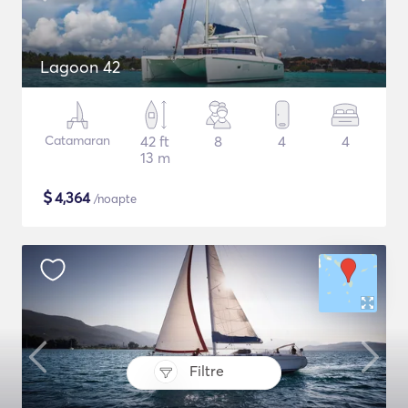
Lagoon 42
Catamaran
42 ft
8
4
4
13 m
$
4,364
/noapte
Filtre