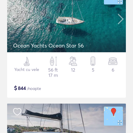
Ocean Yachts Ocean Star 56
Yacht cu vele
56 ft
12
5
6
17 m
$
844
/noapte