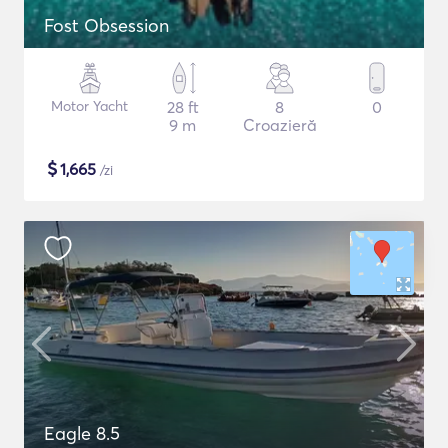
Fost Obsession
Motor Yacht
28 ft
8
0
9 m
Croazieră
$
1,665
/zi
Eagle 8.5