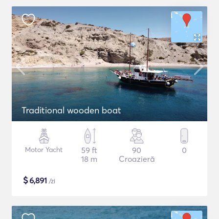
Traditional wooden boat
Motor Yacht
59 ft
90
0
18 m
Croazieră
$
6,891
/zi