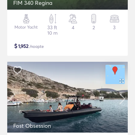
FIM 340 Regina
Motor Yacht
33 ft
4
2
3
10 m
$
1,952
/noapte
Fost Obsession