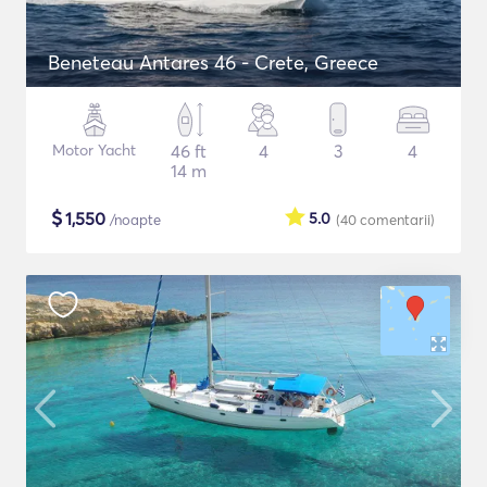
Beneteau Antares 46 - Crete, Greece
Motor Yacht
46 ft
4
3
4
14 m
$
1,550
5.0
/noapte
(40
comentarii
)