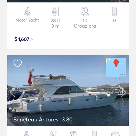
Motor Yacht
28 ft
10
0
9 m
Croazieră
$
1,607
/zi
Beneteau Antares 13.80