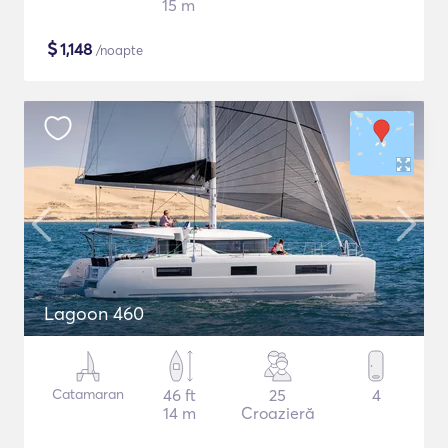
15 m
$
1,148
/noapte
Lagoon 460
Catamaran
46 ft
25
4
14 m
Croazieră