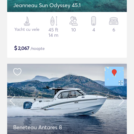
Jeanneau Sun Odyssey 45.1
Yacht cu vele
45 ft
10
4
6
14 m
$
2,067
/noapte
Beneteau Antares 8