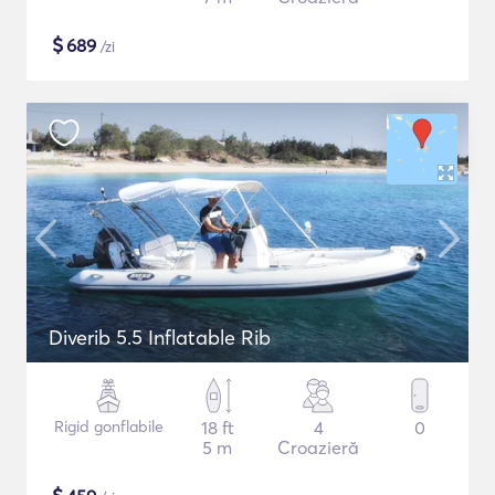
$
689
/zi
Diverib 5.5 Inflatable Rib
Rigid gonflabile
18 ft
4
0
5 m
Croazieră