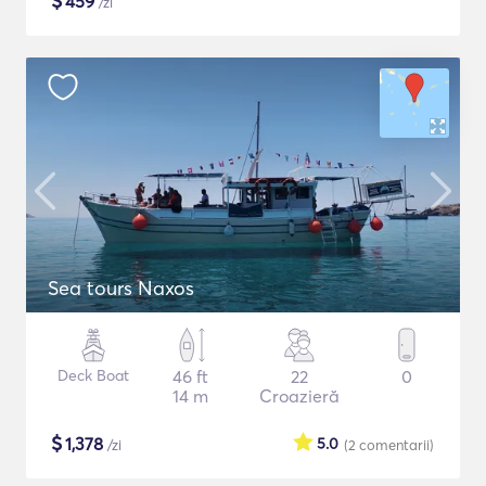
$
459
/zi
Sea tours Naxos
Deck Boat
46 ft
22
0
14 m
Croazieră
$
1,378
5.0
/zi
(2
comentarii
)