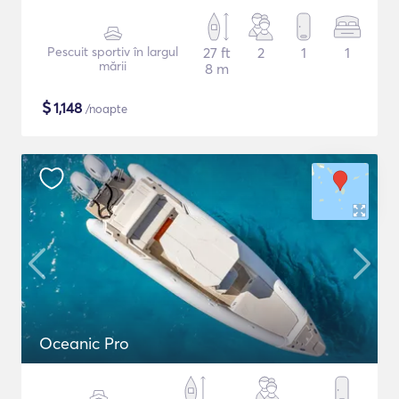
Pescuit sportiv în largul
27 ft
2
1
1
mării
8 m
$
1,148
/noapte
Oceanic Pro