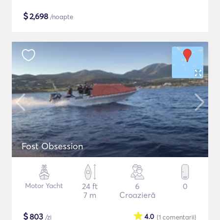
$
2,698
/noapte
Fost Obsession
Motor Yacht
24 ft
6
0
7 m
Croazieră
$
803
4.0
/zi
(1
comentarii
)