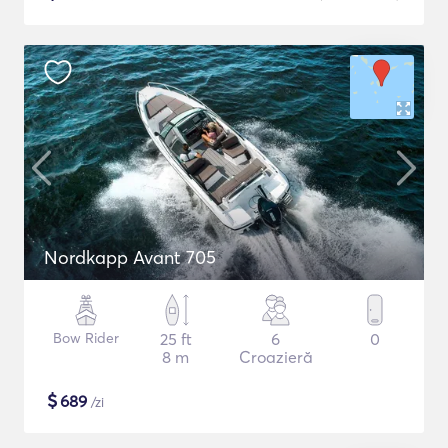
Nordkapp Avant 705
Bow Rider
25 ft
6
0
8 m
Croazieră
$
689
/zi