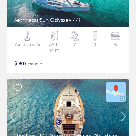
Jeanneau Sun Odyssey 44i
Yacht cu vele
45 ft
7
4
5
14 m
$
907
/noapte