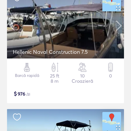
Hellenic Naval Construction 7.5
Barcă rapidă
25 ft
10
0
8 m
Croazieră
$
976
/zi