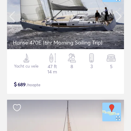
Hanse 470E (6hr Morning Sailing Trip)
Yacht cu vele
47 ft
8
3
5
14 m
$
689
/noapte