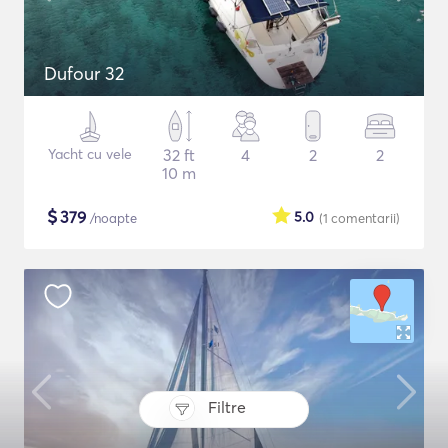
Dufour 32
Yacht cu vele
32 ft
4
2
2
10 m
$
379
5.0
/noapte
(1
comentarii
)
Filtre