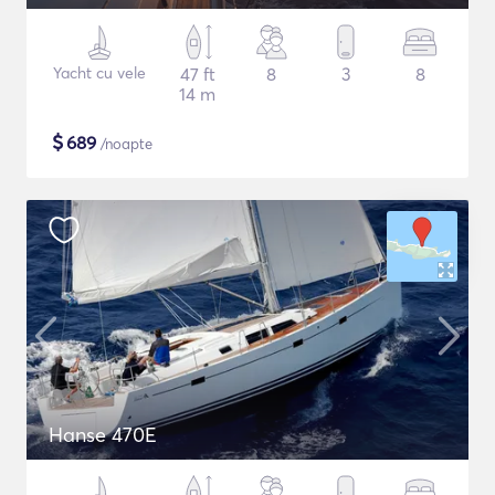
Yacht cu vele
47 ft
8
3
8
14 m
$
689
/noapte
Hanse 470E