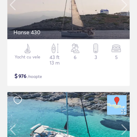
Hanse 430
Yacht cu vele
43 ft
6
3
5
13 m
$
976
/noapte