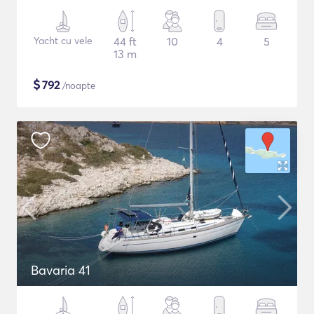
Yacht cu vele
44 ft
10
4
5
13 m
$
792
/noapte
Bavaria 41