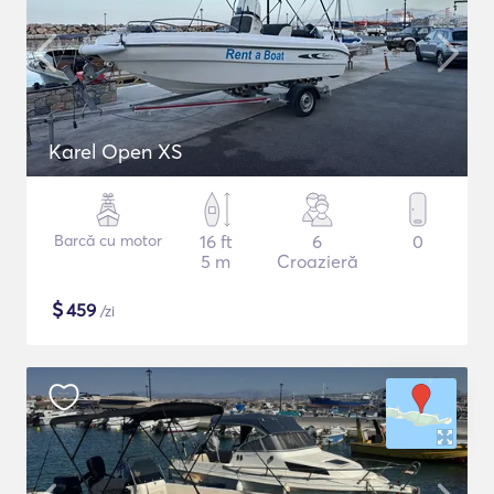
Karel Open XS
Barcă cu motor
16 ft
6
0
5 m
Croazieră
$
459
/zi