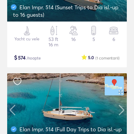
Elan Impr. 514 (Sunset Trips to Dia isl.-up
to 16 guests)
Yacht cu vele
53 ft
16
5
6
16 m
$
574
5.0
/noapte
(1
comentarii
)
Elan Impr. 514 (Full Day Trips to Dia isl.-up