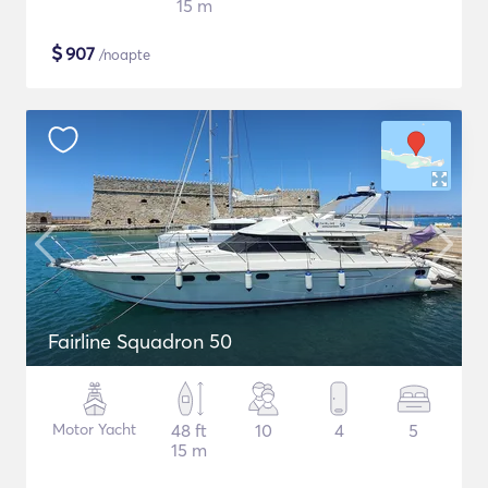
15 m
$
907
/noapte
Fairline Squadron 50
Motor Yacht
48 ft
10
4
5
15 m