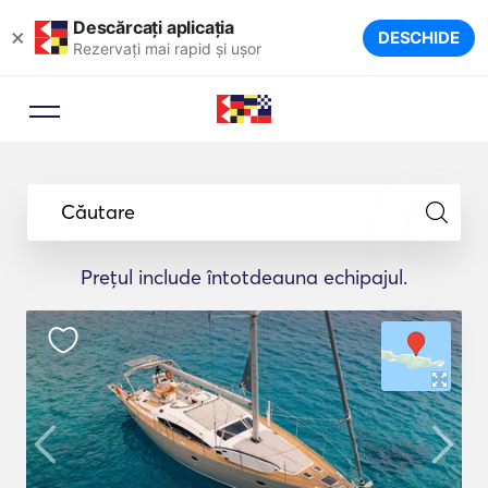
Descărcați aplicația
×
DESCHIDE
Rezervați mai rapid și ușor
Căutare
Prețul include întotdeauna echipajul.