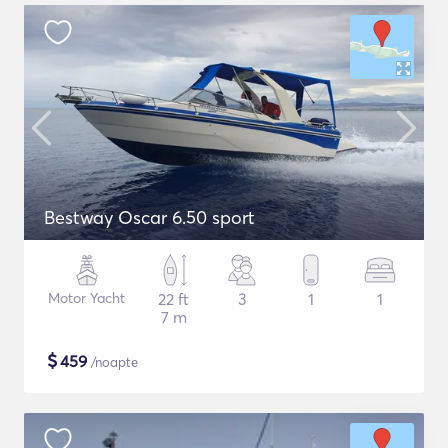
Bestway Oscar 6.50 sport
Motor Yacht
22 ft
3
1
1
7 m
$
459
/noapte