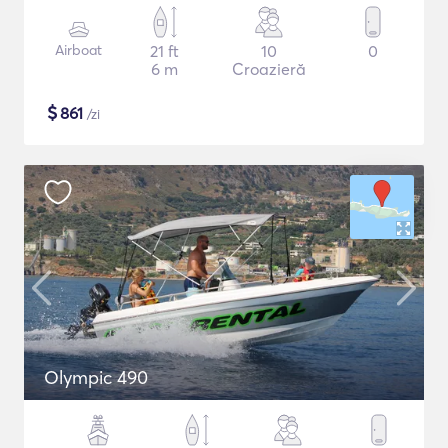
Airboat
21 ft
10
0
6 m
Croazieră
$
861
/zi
Olympic 490