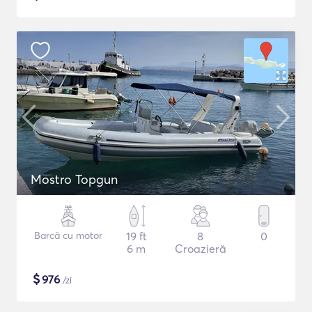
Mostro Topgun
Barcă cu motor
19 ft
8
0
6 m
Croazieră
$
976
/zi