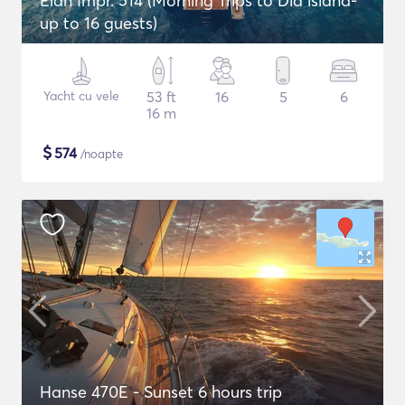
Elan Impr. 514 (Morning Trips to Dia island-
up to 16 guests)
Yacht cu vele
53 ft
16
5
6
16 m
$
574
/noapte
Hanse 470E - Sunset 6 hours trip