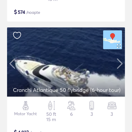
$
574
/noapte
Cranchi Atlantique 50 flybridge (6-hour tour)
Motor Yacht
50 ft
6
3
3
15 m