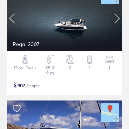
Regal 2007
Motor Yacht
28 ft
2
1
1
9 m
$
907
/noapte