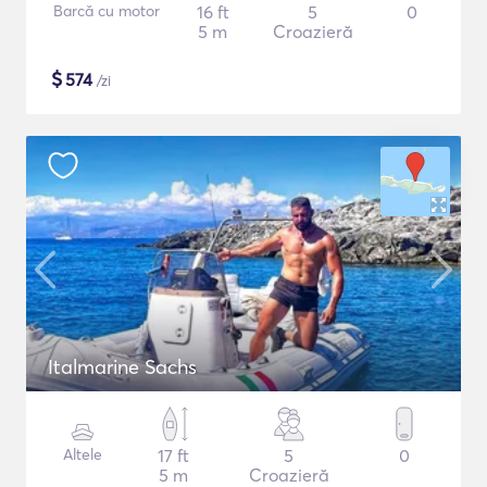
Barcă cu motor
16 ft
5
0
5 m
Croazieră
$
574
/zi
Italmarine Sachs
Altele
17 ft
5
0
5 m
Croazieră