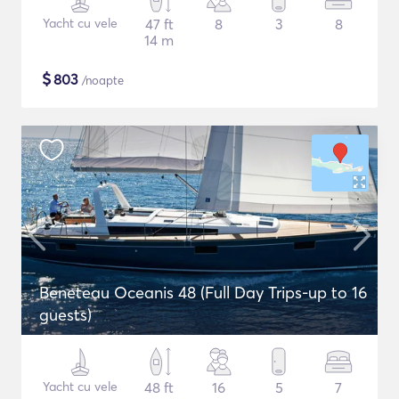
Yacht cu vele
47 ft
8
3
8
14 m
$
803
/noapte
Beneteau Oceanis 48 (Full Day Trips-up to 16
guests)
Yacht cu vele
48 ft
16
5
7