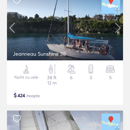
Jeanneau Sunshine 38
Yacht cu vele
38 ft
6
3
5
12 m
$
424
/noapte