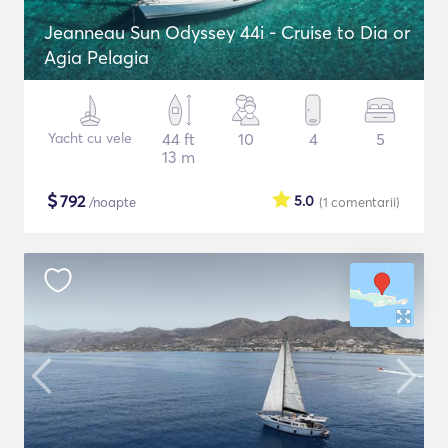
Jeanneau Sun Odyssey 44i - Cruise to Dia or
Agia Pelagia
Yacht cu vele
44 ft
10
4
5
13 m
$
792
5.0
/noapte
(1
comentarii
)