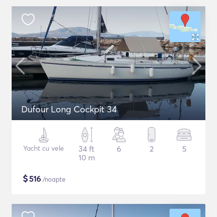
Dufour Long Cockpit 34
Yacht cu vele
34 ft
6
2
5
10 m
$
516
/noapte