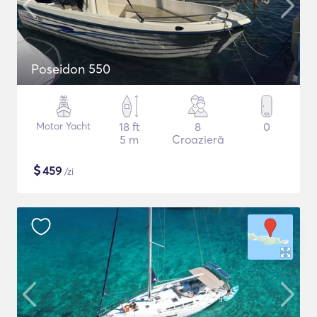
Poseidon 550
Motor Yacht
18 ft
8
0
5 m
Croazieră
$
459
/zi