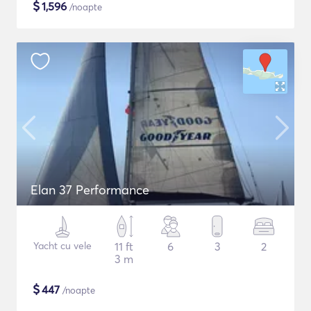
$
1,596
/noapte
Elan 37 Performance
Yacht cu vele
11 ft
6
3
2
3 m
$
447
/noapte