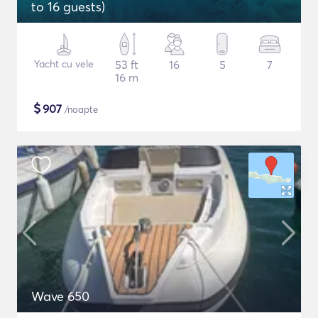
to 16 guests)
Yacht cu vele
53 ft
16
5
7
16 m
$
907
/noapte
Wave 650