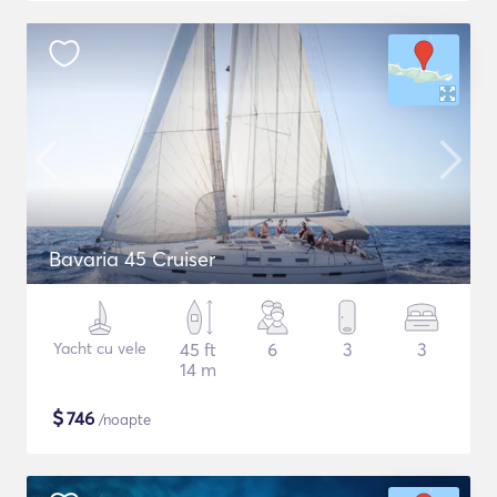
Bavaria 45 Cruiser
Yacht cu vele
45 ft
6
3
3
14 m
$
746
/noapte