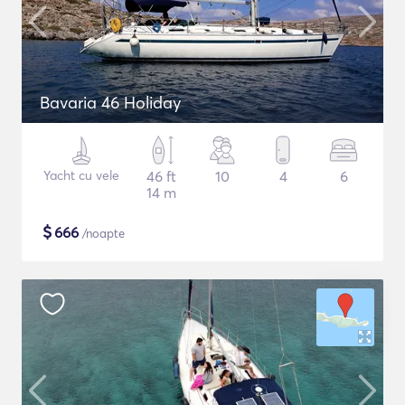
Bavaria 46 Holiday
Yacht cu vele
46 ft
10
4
6
14 m
$
666
/noapte