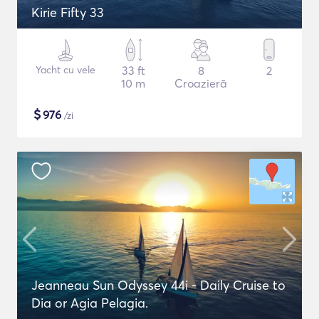
Kirie Fifty 33
Yacht cu vele
33 ft
8
2
10 m
Croazieră
$
976
/zi
Jeanneau Sun Odyssey 44i - Daily Cruise to
Dia or Agia Pelagia.