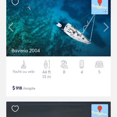
Bavaria 2004
Yacht cu vele
44 ft
8
4
5
13 m
$
918
/noapte