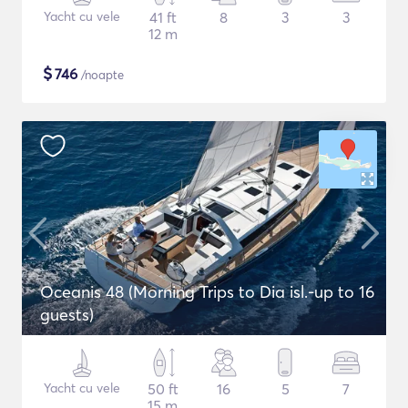
Yacht cu vele
41 ft
8
3
3
12 m
$
746
/noapte
Oceanis 48 (Morning Trips to Dia isl.-up to 16
guests)
Yacht cu vele
50 ft
16
5
7
15 m