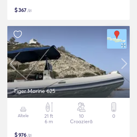
$
367
/zi
Tiger Marine 625
Altele
21 ft
10
0
6 m
Croazieră
$
976
/zi