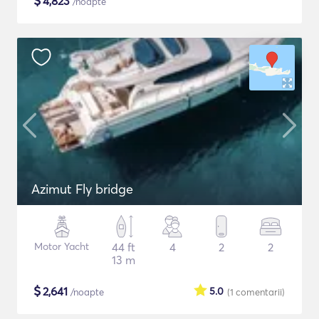
$
4,823
/noapte
Azimut Fly bridge
Motor Yacht
44 ft
4
2
2
13 m
$
2,641
5.0
/noapte
(1
comentarii
)