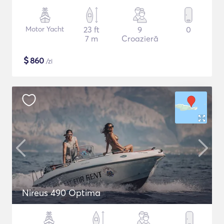
Motor Yacht
23 ft
9
0
7 m
Croazieră
$
860
/zi
Nireus 490 Optima