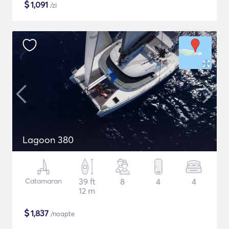
$
1,091
/zi
Lagoon 380
Catamaran
39 ft
8
4
4
12 m
$
1,837
/noapte