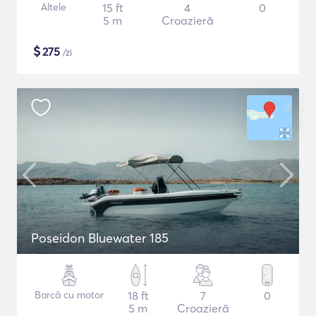
Altele
15 ft
4
0
5 m
Croazieră
$
275
/zi
Poseidon Bluewater 185
Barcă cu motor
18 ft
7
0
5 m
Croazieră