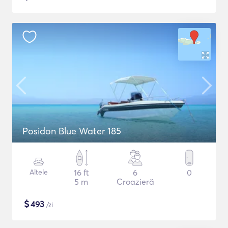
Posidon Blue Water 185
Altele
16 ft
6
0
5 m
Croazieră
$
493
/zi