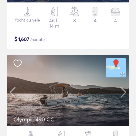
Yacht cu vele
46 ft
8
4
4
14 m
$
1,607
/noapte
Olympic 490 CC