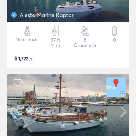
Alesta Marine Raptor
Motor Yacht
37 ft
8
0
11 m
Croazieră
$
1,722
/zi