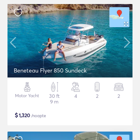
Beneteau Flyer 850 Sundeck
Motor Yacht
30 ft
4
2
2
9 m
$
1,320
/noapte