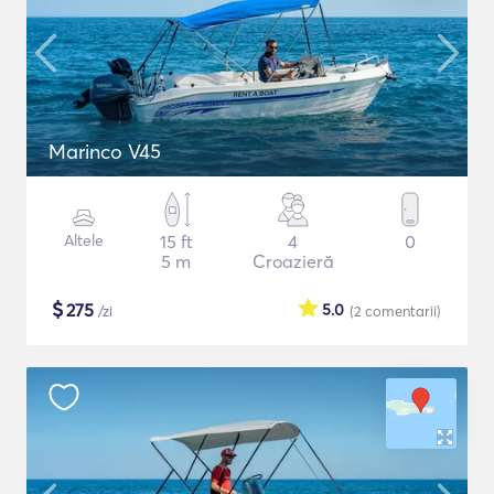
Marinco V45
Altele
15 ft
4
0
5 m
Croazieră
$
275
5.0
/zi
(2
comentarii
)