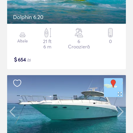
Dolphin 6.20
Altele
21 ft
6
0
6 m
Croazieră
$
654
/zi