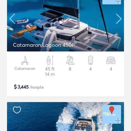
Catamaran Lagoon 450F
Catamaran
45 ft
8
4
4
14 m
$
3,445
/noapte