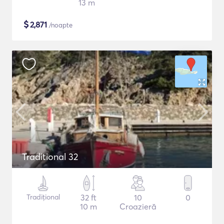
13 m
$
2,871
/noapte
Traditional 32
Tradițional
32 ft
10
0
10 m
Croazieră