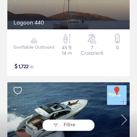
Lagoon 440
Gonflabile Outboard
45 ft
7
0
14 m
Croazieră
$
1,722
/zi
Filtre