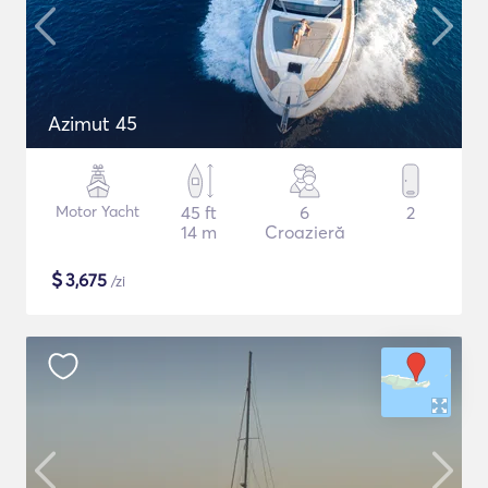
Azimut 45
Motor Yacht
45 ft
6
2
14 m
Croazieră
$
3,675
/zi