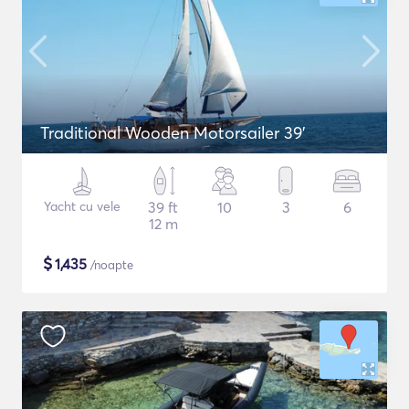
Traditional Wooden Motorsailer 39'
Yacht cu vele
39 ft
10
3
6
12 m
$
1,435
/noapte