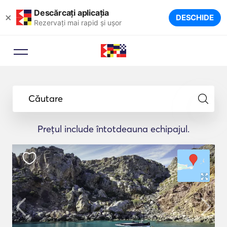
Descărcați aplicația
×
DESCHIDE
Rezervați mai rapid și ușor
Căutare
Prețul include întotdeauna echipajul.