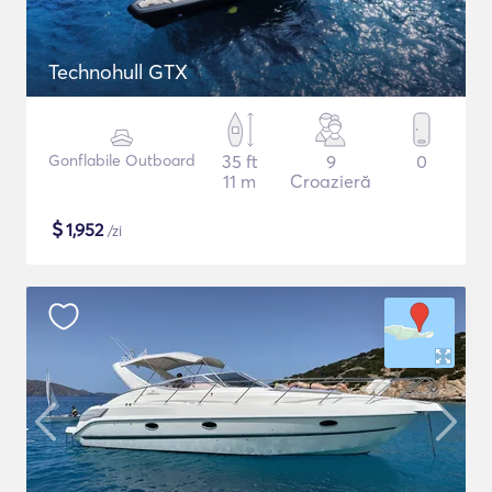
Technohull GTX
Gonflabile Outboard
35 ft
9
0
11 m
Croazieră
$
1,952
/zi