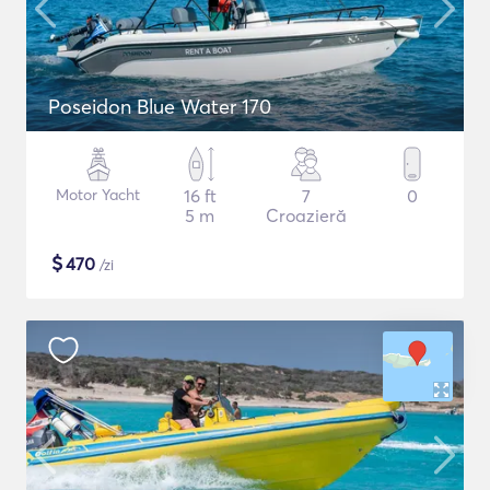
Poseidon Blue Water 170
Motor Yacht
16 ft
7
0
5 m
Croazieră
$
470
/zi