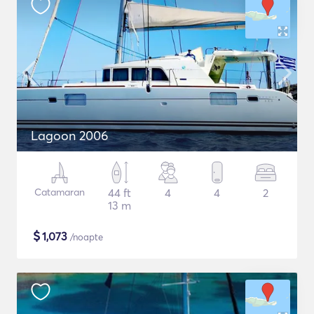
Lagoon 2006
Catamaran
44 ft
4
4
2
13 m
$
1,073
/noapte