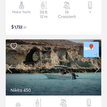
Motor Yacht
39 ft
19
1
12 m
Croazieră
$
1,722
/zi
Nikita 450