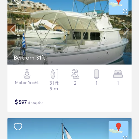
Bertram 31ft
Motor Yacht
31 ft
2
1
1
9 m
$
597
/noapte