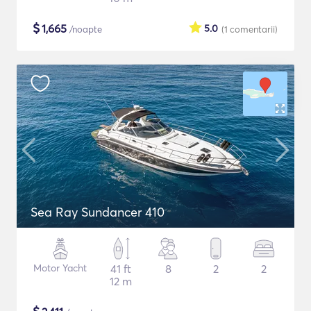
$
1,665
5.0
/noapte
(1
comentarii
)
Sea Ray Sundancer 410
Motor Yacht
41 ft
8
2
2
12 m