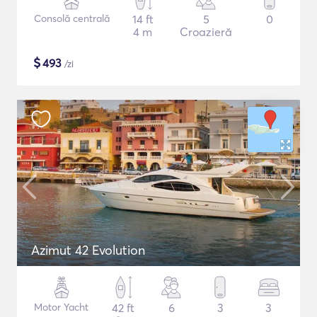
Consolă centrală
14 ft
5
0
4 m
Croazieră
$
493
/zi
Azimut 42 Evolution
Motor Yacht
42 ft
6
3
3