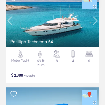
Posillipo Technema 64
Motor Yacht
69 ft
8
4
6
21 m
$
2,388
/noapte