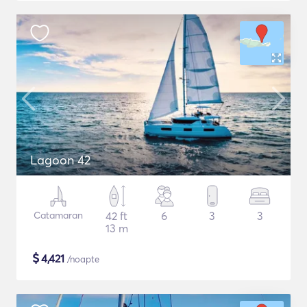
Lagoon 42
Catamaran
42 ft
6
3
3
13 m
$
4,421
/noapte