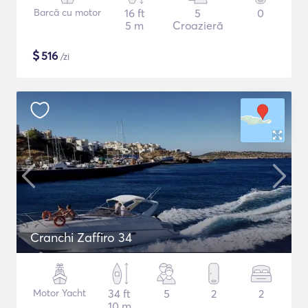
Barcă cu motor
16 ft
5
0
5 m
Croazieră
$
516
/zi
Cranchi Zaffiro 34
Motor Yacht
34 ft
5
2
2
10 m