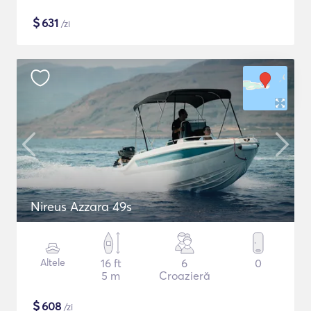
$
631
/zi
Nireus Azzara 49s
Altele
16 ft
6
0
5 m
Croazieră
$
608
/zi