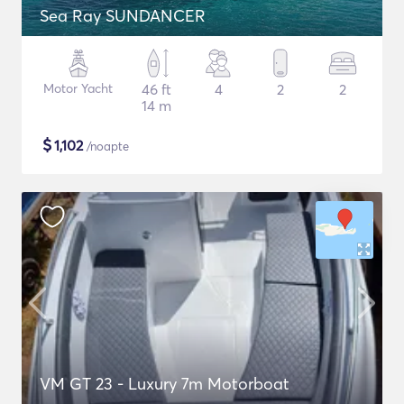
Sea Ray SUNDANCER
Motor Yacht
46 ft
4
2
2
14 m
$
1,102
/noapte
VM GT 23 - Luxury 7m Motorboat