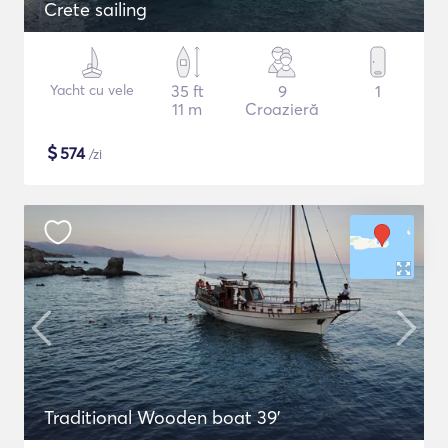
Crete sailing
Yacht cu vele
35 ft
9
1
11 m
Croazieră
$
574
/zi
Traditional Wooden boat 39'