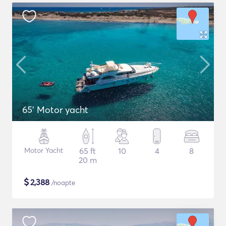
65' Motor yacht
Motor Yacht
65 ft
10
4
8
20 m
$
2,388
/noapte