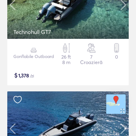
Technohull GT7
Gonflabile Outboard
26 ft
7
0
8 m
Croazieră
$
1,378
/zi