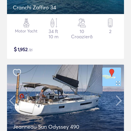
Cranchi Zaffiro 34
Motor Yacht
34 ft
10
2
10 m
Croazieră
$
1,952
/zi
Jeanneau Sun Odyssey 490