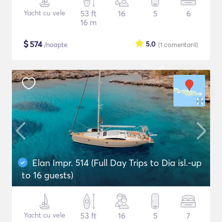
Yacht cu vele
53 ft
16
5
6
16 m
$
574
5.0
/noapte
(1
comentarii
)
Elan Impr. 514 (Full Day Trips to Dia isl.-up
to 16 guests)
Yacht cu vele
53 ft
16
5
7