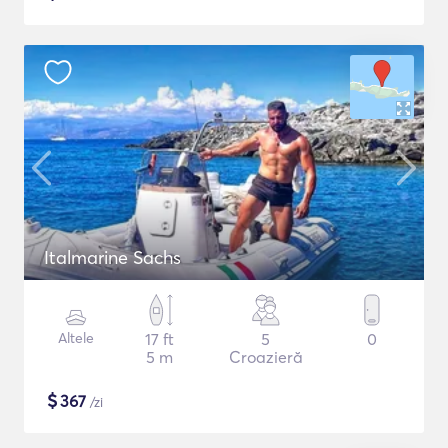
Italmarine Sachs
Altele
17 ft
5
0
5 m
Croazieră
$
367
/zi