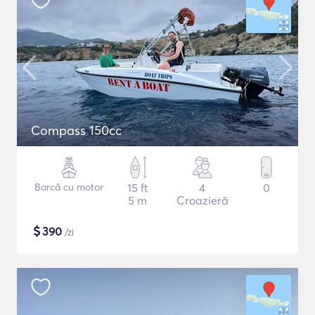
Compass 150cc
Barcă cu motor
15 ft
4
0
5 m
Croazieră
$
390
/zi