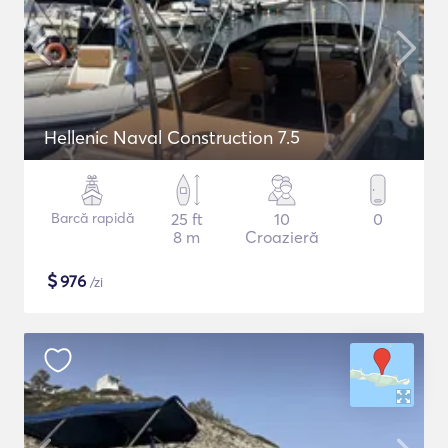
Hellenic Naval Construction 7.5
Barcă rapidă
25 ft
10
0
8 m
Croazieră
$
976
/zi