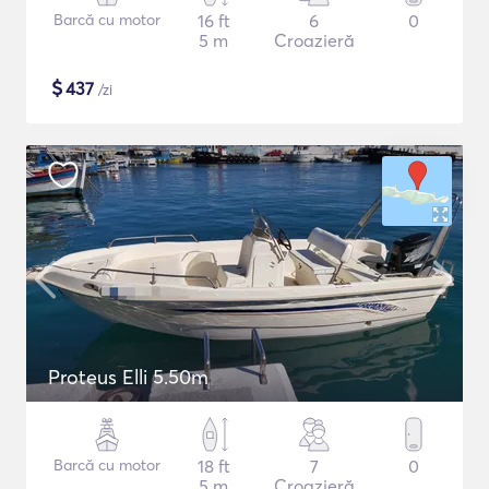
Barcă cu motor
16 ft
6
0
5 m
Croazieră
$
437
/zi
Proteus Elli 5.50m
Barcă cu motor
18 ft
7
0
5 m
Croazieră