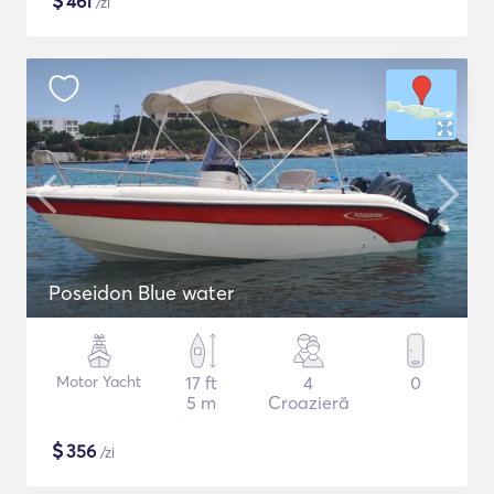
$
461
/zi
Poseidon Blue water
Motor Yacht
17 ft
4
0
5 m
Croazieră
$
356
/zi