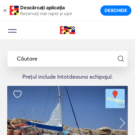
Descărcați aplicația
×
DESCHIDE
Rezervați mai rapid și ușor
Căutare
Prețul include întotdeauna echipajul.