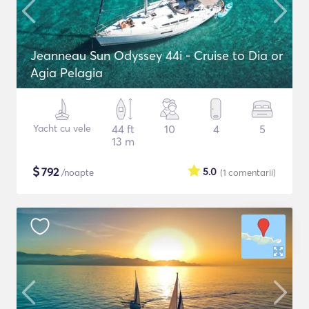
Jeanneau Sun Odyssey 44i - Cruise to Dia or
Agia Pelagia
Yacht cu vele
44 ft
10
4
5
13 m
$
792
5.0
/noapte
(1
comentarii
)