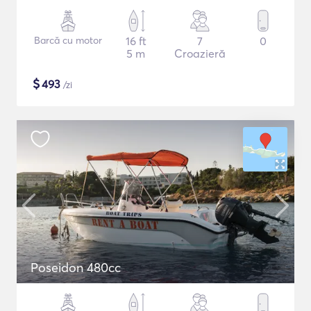
Barcă cu motor
16 ft
7
0
5 m
Croazieră
$
493
/zi
Poseidon 480cc