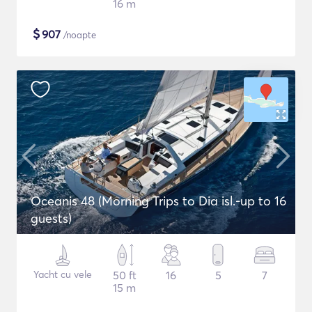
16 m
$
907
/noapte
Oceanis 48 (Morning Trips to Dia isl.-up to 16
guests)
Yacht cu vele
50 ft
16
5
7
15 m