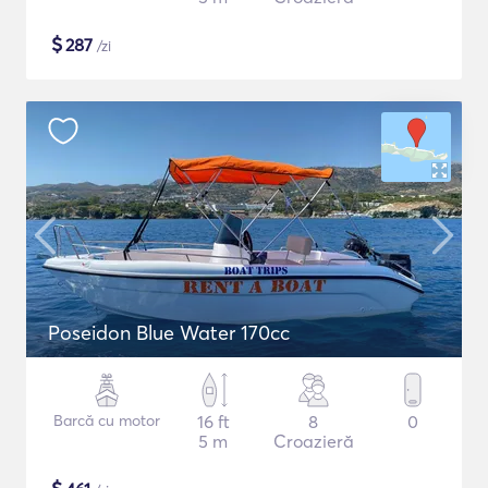
$
287
/zi
Poseidon Blue Water 170cc
Barcă cu motor
16 ft
8
0
5 m
Croazieră