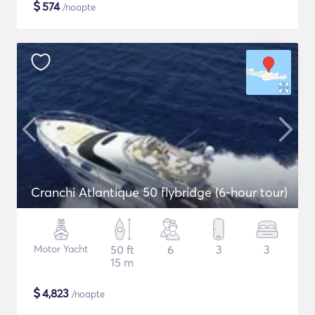
$
574
/noapte
Cranchi Atlantique 50 flybridge (6-hour tour)
Motor Yacht
50 ft
6
3
3
15 m
$
4,823
/noapte