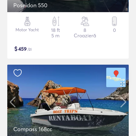
Poseidon 550
Motor Yacht
18 ft
8
0
5 m
Croazieră
$
459
/zi
Compass 168cc