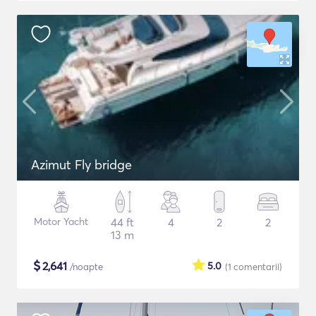
Azimut Fly bridge
Motor Yacht
44 ft
4
2
2
13 m
$
2,641
5.0
/noapte
(1
comentarii
)