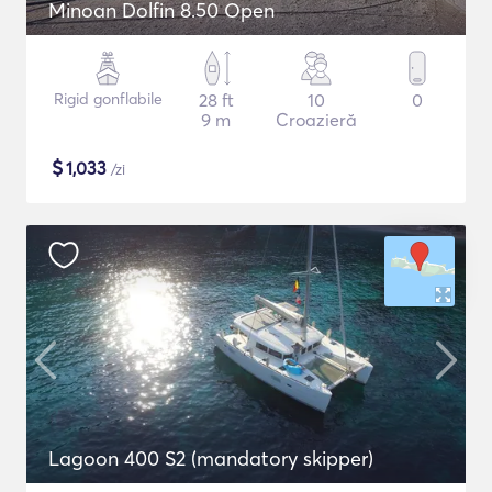
Minoan Dolfin 8.50 Open
Rigid gonflabile
28 ft
10
0
9 m
Croazieră
$
1,033
/zi
Lagoon 400 S2 (mandatory skipper)