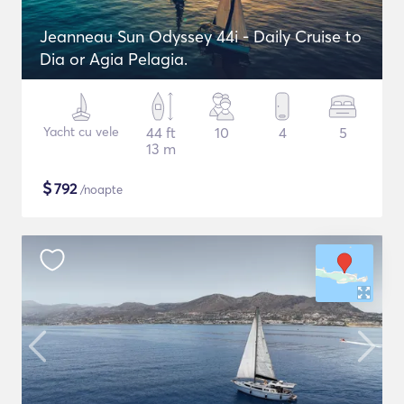
Jeanneau Sun Odyssey 44i - Daily Cruise to
Dia or Agia Pelagia.
Yacht cu vele
44 ft
10
4
5
13 m
$
792
/noapte