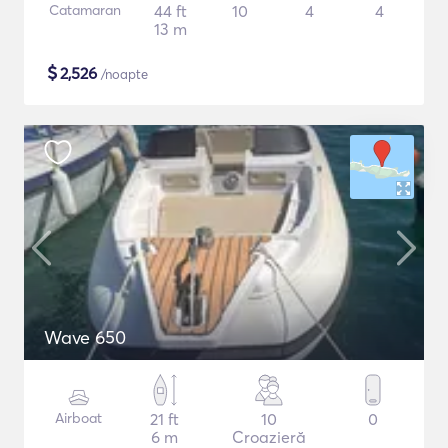
Catamaran
44 ft
10
4
4
13 m
$
2,526
/noapte
Wave 650
Airboat
21 ft
10
0
6 m
Croazieră