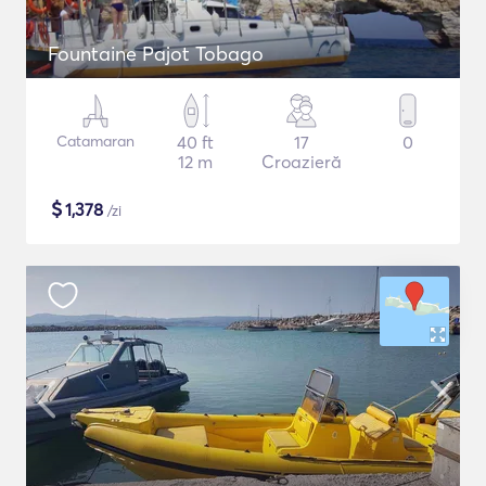
Fountaine Pajot Tobago
Catamaran
40 ft
17
0
12 m
Croazieră
$
1,378
/zi