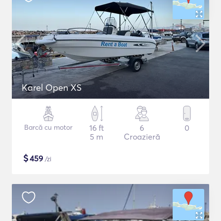
Karel Open XS
Barcă cu motor
16 ft
6
0
5 m
Croazieră
$
459
/zi