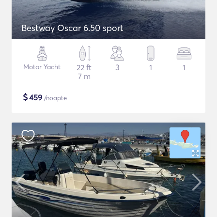
Bestway Oscar 6.50 sport
Motor Yacht
22 ft
3
1
1
7 m
$
459
/noapte