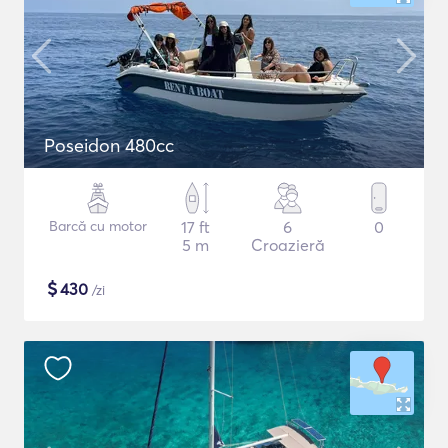
Poseidon 480cc
Barcă cu motor
17 ft
6
0
5 m
Croazieră
$
430
/zi