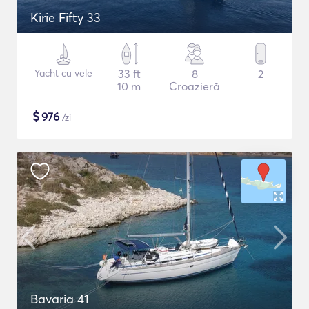
Kirie Fifty 33
Yacht cu vele
33 ft
8
2
10 m
Croazieră
$
976
/zi
Bavaria 41