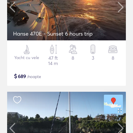
Hanse 470E - Sunset 6 hours trip
Yacht cu vele
47 ft
8
3
8
14 m
$
689
/noapte