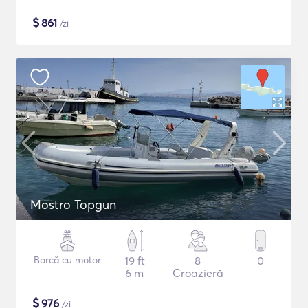
$
861
/zi
Mostro Topgun
Barcă cu motor
19 ft
8
0
6 m
Croazieră
$
976
/zi