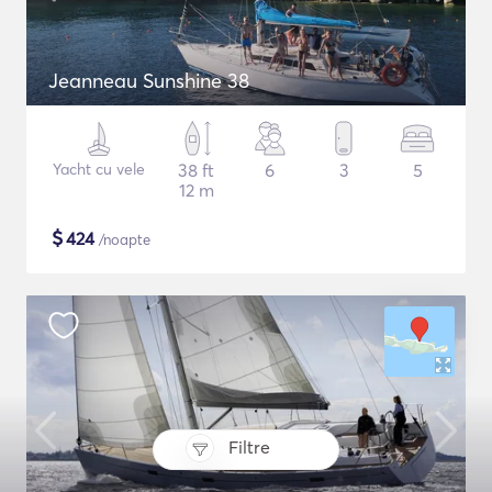
Jeanneau Sunshine 38
Yacht cu vele
38 ft
6
3
5
12 m
$
424
/noapte
Filtre