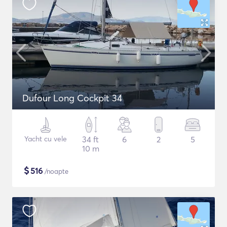
Dufour Long Cockpit 34
Yacht cu vele
34 ft
6
2
5
10 m
$
516
/noapte