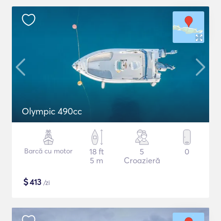
Olympic 490cc
Barcă cu motor
18 ft
5
0
5 m
Croazieră
$
413
/zi