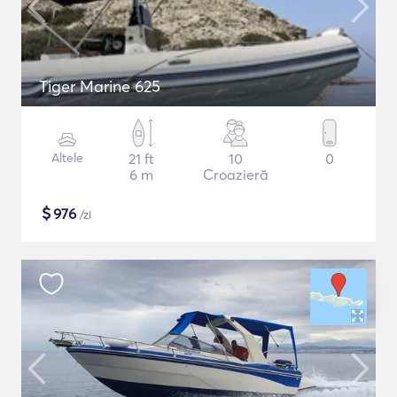
Tiger Marine 625
Altele
21 ft
10
0
6 m
Croazieră
$
976
/zi