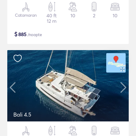
Catamaran
40 ft
10
2
10
12 m
$
885
/noapte
Bali 4.5