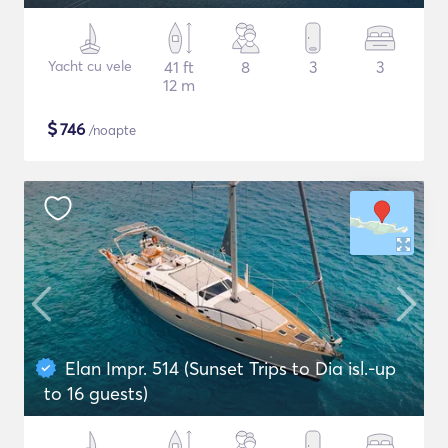
Yacht cu vele
41 ft
8
3
3
12 m
$
746
/noapte
Elan Impr. 514 (Sunset Trips to Dia isl.-up
to 16 guests)