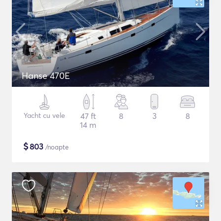
Hanse 470E
Yacht cu vele
47 ft
8
3
8
14 m
$
803
/noapte