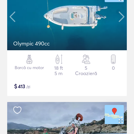
Olympic 490cc
Barcă cu motor
18 ft
5
0
5 m
Croazieră
$
413
/zi