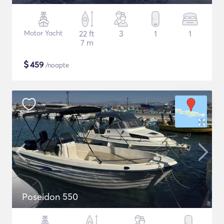
Motor Yacht
22 ft
3
1
1
7 m
$
459
/noapte
Poseidon 550