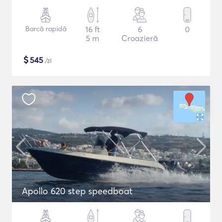
Barcă rapidă
16 ft
6
0
5 m
Croazieră
$
545
/zi
Apollo 620 step speedboat