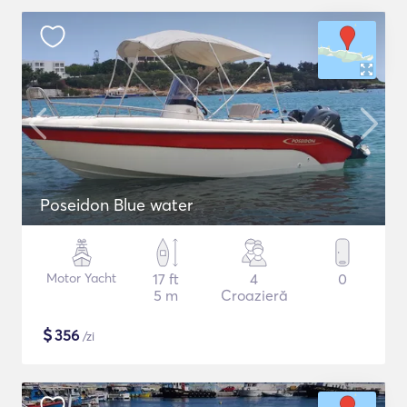
Poseidon Blue water
Motor Yacht
17 ft
4
0
5 m
Croazieră
$
356
/zi