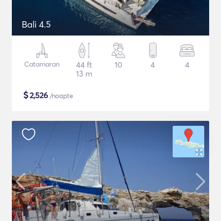
Bali 4.5
Catamaran
44 ft
10
4
4
13 m
$
2,526
/noapte