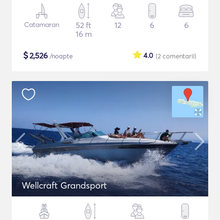
Catamaran
52 ft
12
6
6
16 m
$
2,526
4.0
/noapte
(2
comentarii
)
Wellcraft Grandsport