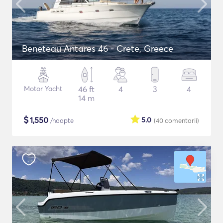
Beneteau Antares 46 - Crete, Greece
Motor Yacht
46 ft
4
3
4
14 m
$
1,550
5.0
/noapte
(40
comentarii
)