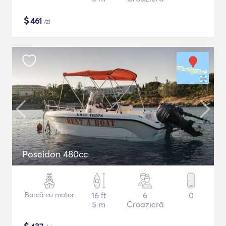
$
461
/zi
Poseidon 480cc
Barcă cu motor
16 ft
6
0
5 m
Croazieră