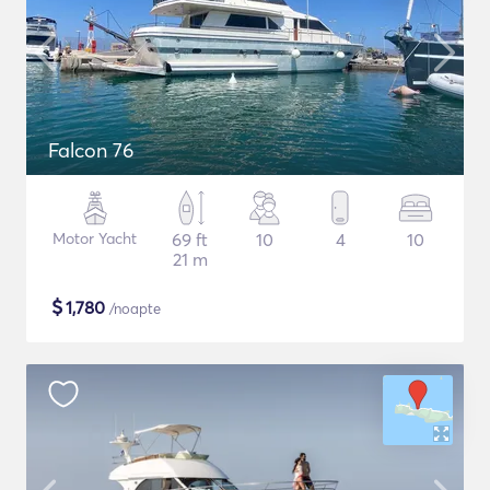
Falcon 76
Motor Yacht
69 ft
10
4
10
21 m
$
1,780
/noapte