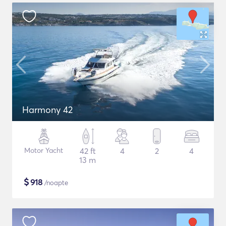
Harmony 42
Motor Yacht
42 ft
4
2
4
13 m
$
918
/noapte