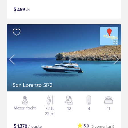
$
459
/zi
San Lorenzo Sl72
Motor Yacht
72 ft
12
4
11
22 m
$
1,378
5.0
/noapte
(5
comentarii
)