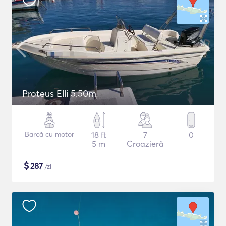
Proteus Elli 5.50m
Barcă cu motor
18 ft
7
0
5 m
Croazieră
$
287
/zi