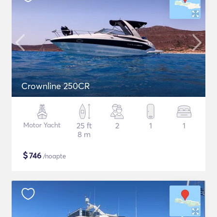
Crownline 250CR
Motor Yacht
25 ft
2
1
1
8 m
$
746
/noapte