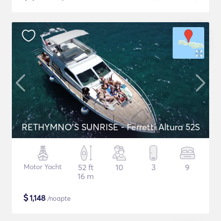
RETHYMNO'S SUNRISE - Ferretti Altura 52S
Motor Yacht
52 ft
10
3
9
16 m
$
1,148
/noapte