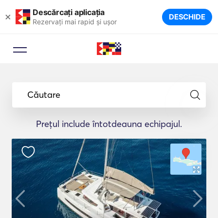
Descărcați aplicația
×
DESCHIDE
Rezervați mai rapid și ușor
Căutare
Prețul include întotdeauna echipajul.