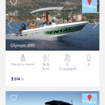
Olympic 490
Barcă cu motor
16 ft
5
0
5 m
Croazieră
$
574
/zi