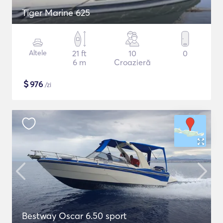
Tiger Marine 625
Altele
21 ft
10
0
6 m
Croazieră
$
976
/zi
Bestway Oscar 6.50 sport