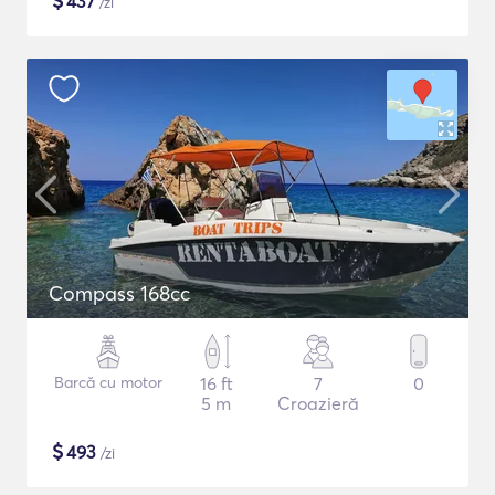
$
437
/zi
Compass 168cc
Barcă cu motor
16 ft
7
0
5 m
Croazieră
$
493
/zi