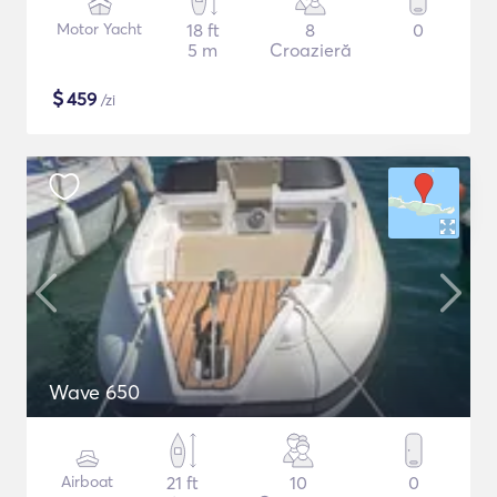
Motor Yacht
18 ft
8
0
5 m
Croazieră
$
459
/zi
Wave 650
Airboat
21 ft
10
0