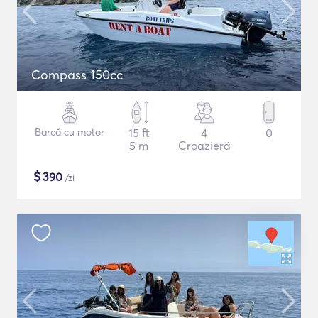
Compass 150cc
Barcă cu motor
15 ft
4
0
5 m
Croazieră
$
390
/zi