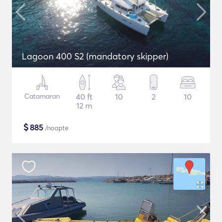
Lagoon 400 S2 (mandatory skipper)
Catamaran
40 ft
10
2
10
12 m
$
885
/noapte