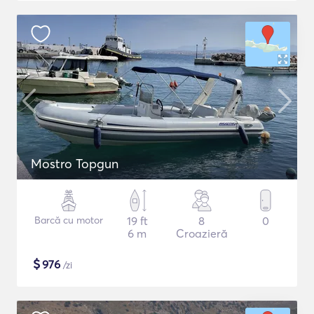
Mostro Topgun
Barcă cu motor
19 ft
8
0
6 m
Croazieră
$
976
/zi