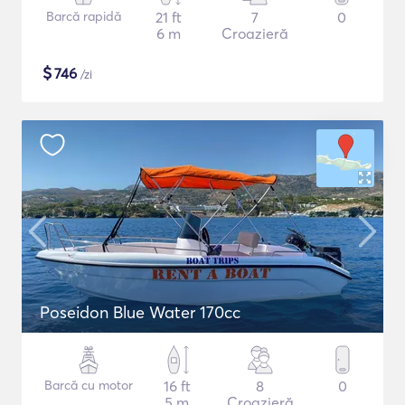
Barcă rapidă
21 ft
7
0
6 m
Croazieră
$
746
/zi
Poseidon Blue Water 170cc
Barcă cu motor
16 ft
8
0
5 m
Croazieră