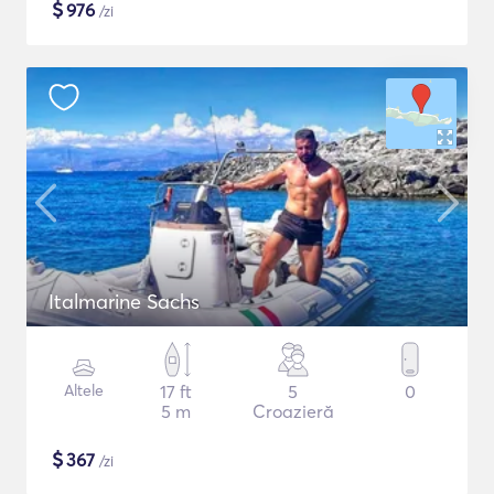
$
976
/zi
Italmarine Sachs
Altele
17 ft
5
0
5 m
Croazieră
$
367
/zi