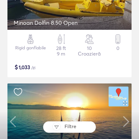
Minoan Dolfin 8.50 Open
Rigid gonflabile
28 ft
10
0
9 m
Croazieră
$
1,033
/zi
Filtre