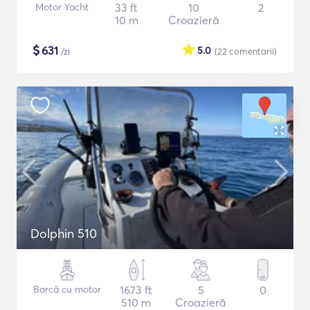
Motor Yacht
33 ft
10
2
10 m
Croazieră
$
631
5.0
/zi
(22
comentarii
)
Dolphin 510
Barcă cu motor
1673 ft
5
0
510 m
Croazieră