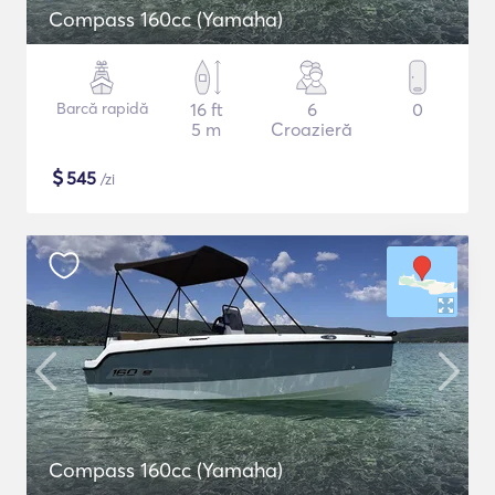
Compass 160cc (Yamaha)
Barcă rapidă
16 ft
6
0
5 m
Croazieră
$
545
/zi
Compass 160cc (Yamaha)