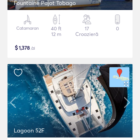
Fountaine Pajot Tobago
Catamaran
40 ft
17
0
12 m
Croazieră
$
1,378
/zi
Lagoon 52F