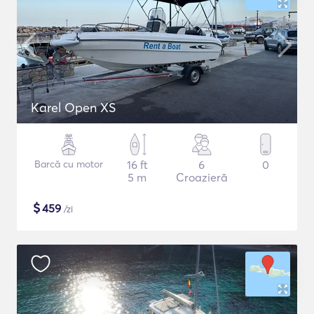
Karel Open XS
Barcă cu motor
16 ft
6
0
5 m
Croazieră
$
459
/zi