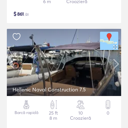
6 m
Croazieră
$
861
/zi
Hellenic Naval Construction 7.5
Barcă rapidă
25 ft
10
0
8 m
Croazieră