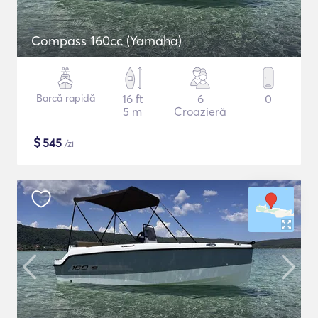
Compass 160cc (Yamaha)
Barcă rapidă
16 ft
6
0
5 m
Croazieră
$
545
/zi