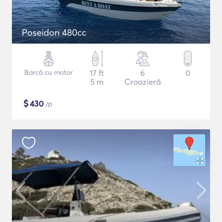
Poseidon 480cc
Barcă cu motor
17 ft
6
0
5 m
Croazieră
$
430
/zi