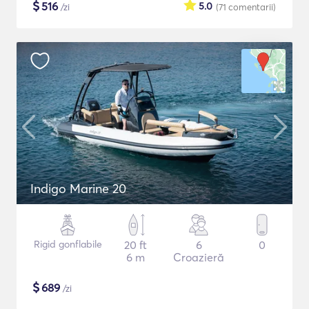
$
516
5.0
/zi
(71
comentarii
)
Indigo Marine 20
Rigid gonflabile
20 ft
6
0
6 m
Croazieră
$
689
/zi