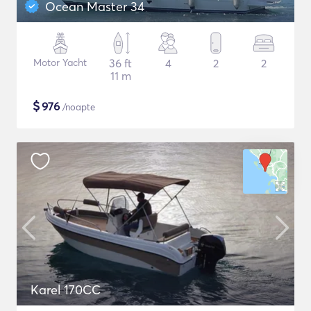
Ocean Master 34
Motor Yacht
36 ft
4
2
2
11 m
$
976
/noapte
Karel 170CC