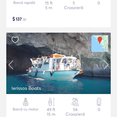
Barcă rapidă
15 ft
5
0
5 m
Croazieră
$
137
/zi
Ierissos Boats
Barcă cu motor
49 ft
56
0
15 m
Croazieră