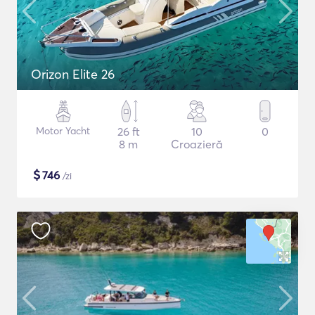
Orizon Elite 26
Motor Yacht
26 ft
10
0
8 m
Croazieră
$
746
/zi