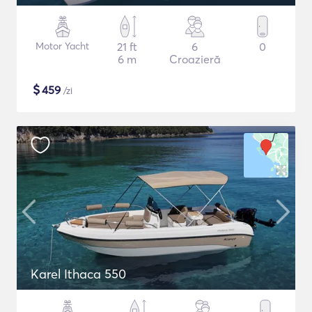
Motor Yacht
21 ft
6
0
6 m
Croazieră
$
459
/zi
Karel Ithaca 550