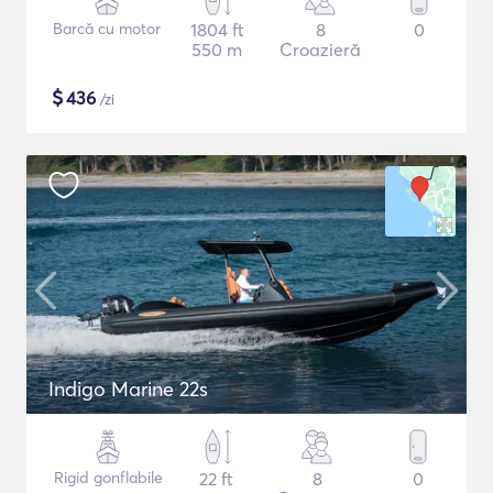
Barcă cu motor
1804 ft
8
0
550 m
Croazieră
$
436
/zi
Indigo Marine 22s
Rigid gonflabile
22 ft
8
0