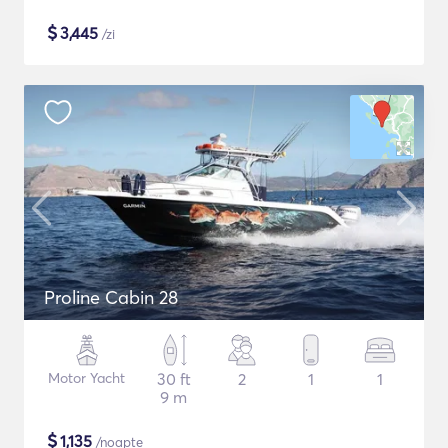
$
3,445
/zi
Proline Cabin 28
Motor Yacht
30 ft
2
1
1
9 m
$
1,135
/noapte