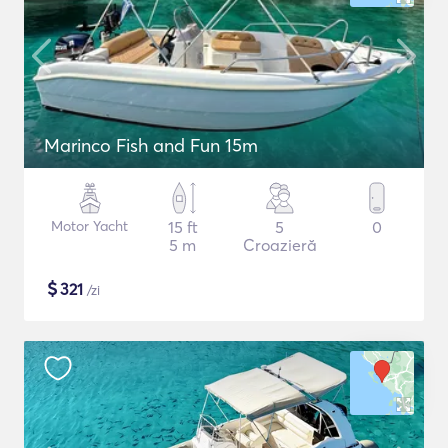
Marinco Fish and Fun 15m
Motor Yacht
15 ft
5
0
5 m
Croazieră
$
321
/zi