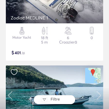
Zodiac MEDLINE 1
Motor Yacht
18 ft
6
0
5 m
Croazieră
$
401
/zi
Filtre