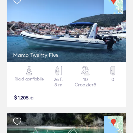
Marco Twenty Five
Rigid gonflabile
26 ft
10
0
8 m
Croazieră
$
1,205
/zi