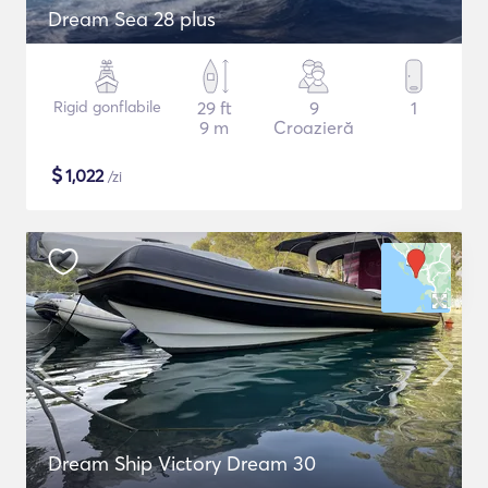
Dream Sea 28 plus
Rigid gonflabile
29 ft
9
1
9 m
Croazieră
$
1,022
/zi
Dream Ship Victory Dream 30