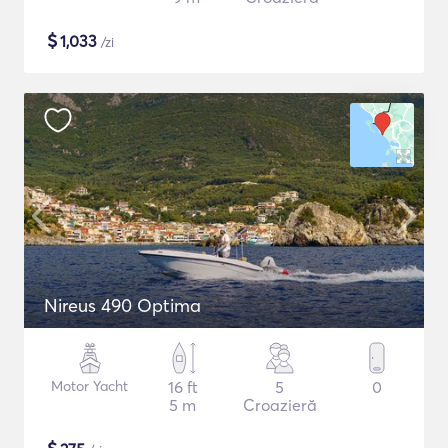
$
1,033
/zi
Nireus 490 Optima
Motor Yacht
16 ft
5
0
5 m
Croazieră