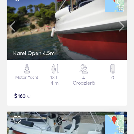
Karel Open 4.5m
Motor Yacht
13 ft
4
0
4 m
Croazieră
$
160
/zi