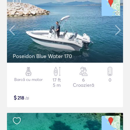
Poseidon Blue Water 170
Barcă cu motor
17 ft
6
0
5 m
Croazieră
$
218
/zi