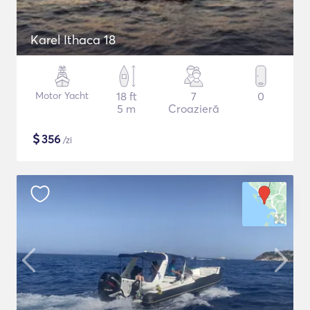
Karel Ithaca 18
Motor Yacht
18 ft
7
0
5 m
Croazieră
$
356
/zi