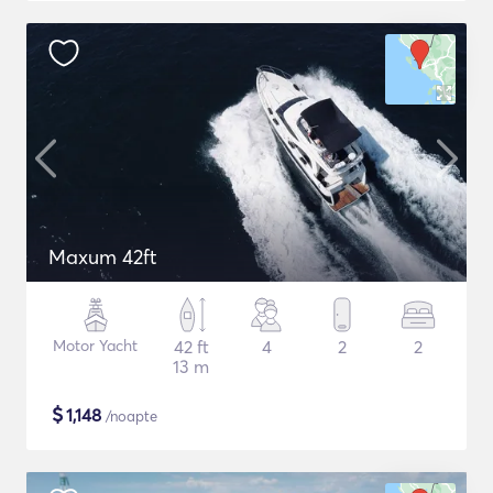
Maxum 42ft
Motor Yacht
42 ft
4
2
2
13 m
$
1,148
/noapte