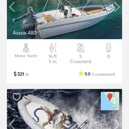
Assos 480
Motor Yacht
16 ft
5
0
5 m
Croazieră
$
321
5.0
/zi
(1
comentarii
)