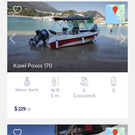
Karel Paxos 170
Motor Yacht
16 ft
6
0
5 m
Croazieră
$
229
/zi