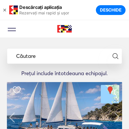
Descărcați aplicația
×
DESCHIDE
Rezervați mai rapid și ușor
Căutare
Prețul include întotdeauna echipajul.