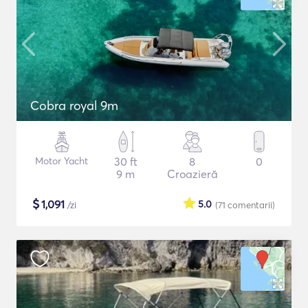
Cobra royal 9m
Motor Yacht
30 ft
8
0
9 m
Croazieră
$
1,091
5.0
/zi
(71
comentarii
)