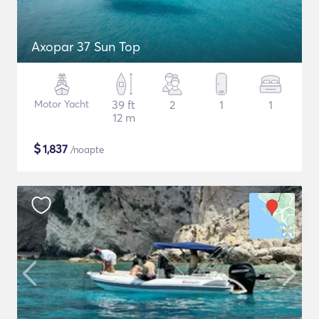
Axopar 37 Sun Top
Motor Yacht
39 ft
2
1
1
12 m
$
1,837
/noapte