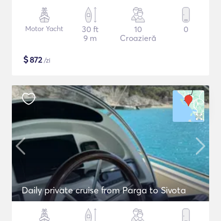
Motor Yacht
30 ft
10
0
9 m
Croazieră
$
872
/zi
Daily private cruise from Parga to Sivota