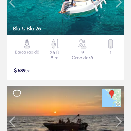
Blu & Blu 26
Barcă rapidă
26 ft
9
1
8 m
Croazieră
$
689
/zi