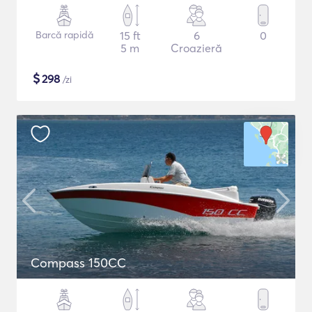
Barcă rapidă
15 ft
6
0
5 m
Croazieră
$
298
/zi
Compass 150CC