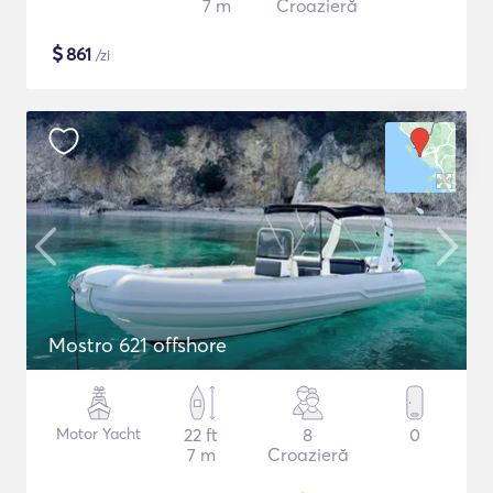
7 m
Croazieră
$
861
/zi
Mostro 621 offshore
Motor Yacht
22 ft
8
0
7 m
Croazieră