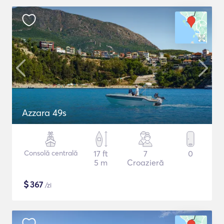
Azzara 49s
Consolă centrală
17 ft
7
0
5 m
Croazieră
$
367
/zi