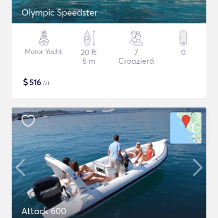
Olympic Speedster
Motor Yacht
20 ft
7
0
6 m
Croazieră
$
516
/zi
Attack 600