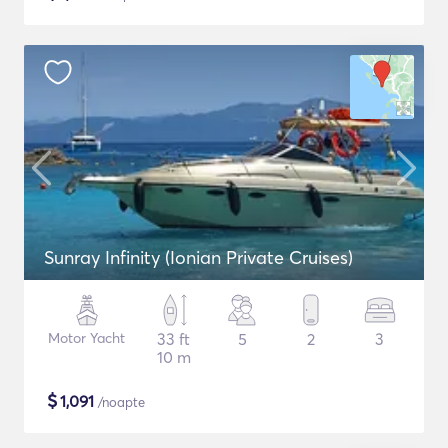
Sunray Infinity (Ionian Private Cruises)
Motor Yacht
33 ft
5
2
3
10 m
$
1,091
/noapte