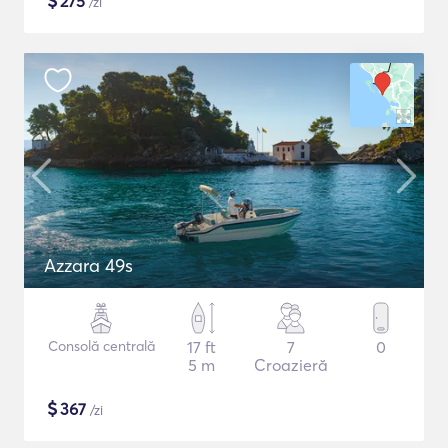
$
275
/zi
Azzara 49s
Consolă centrală
17 ft
7
0
5 m
Croazieră
$
367
/zi