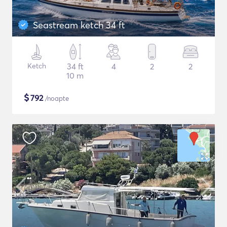
Seastream ketch 34 ft
Ketch
34 ft
4
2
2
10 m
$
792
/noapte