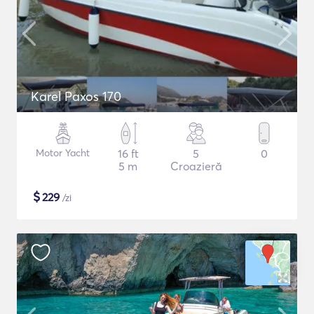
Karel Paxos 170
Motor Yacht
16 ft
5
0
5 m
Croazieră
$
229
/zi