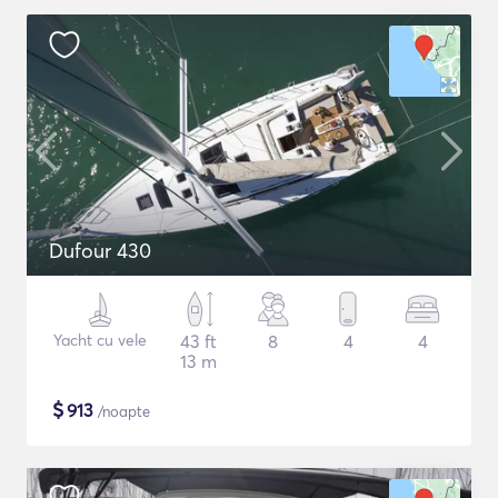
Dufour 430
Yacht cu vele
43 ft
8
4
4
13 m
$
913
/noapte