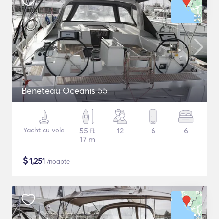
Beneteau Oceanis 55
Yacht cu vele
55 ft
12
6
6
17 m
$
1,251
/noapte