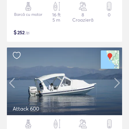
Barcă cu motor
16 ft
8
0
5 m
Croazieră
$
252
/zi
Attack 600