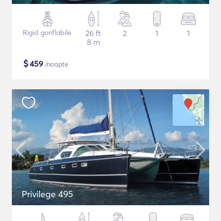
Rigid gonflabile
26 ft
2
1
1
8 m
$
459
/noapte
Privilege 495