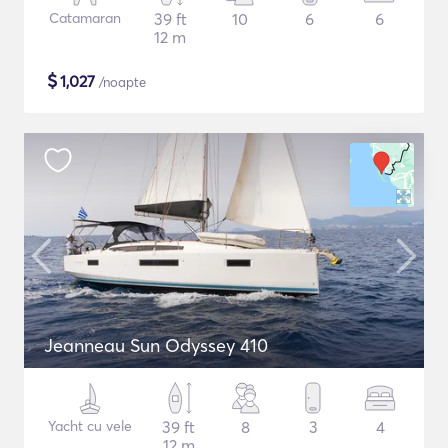
Catamaran
39 ft
10
6
6
12 m
$
1,027
/noapte
Jeanneau Sun Odyssey 410
Yacht cu vele
39 ft
8
3
4
12 m