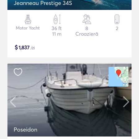
Jeanneau Prestige 34S
Motor Yacht
36 ft
8
2
11 m
Croazieră
$
1,837
/zi
Poseidon