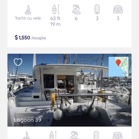
Yacht cu vele
63 ft
6
3
3
19 m
$
1,550
/noapte
Lagoon 39