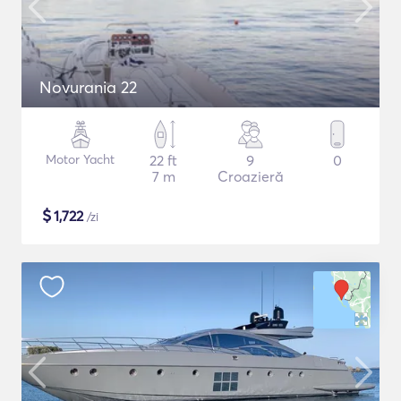
Novurania 22
Motor Yacht
22 ft
9
0
7 m
Croazieră
$
1,722
/zi