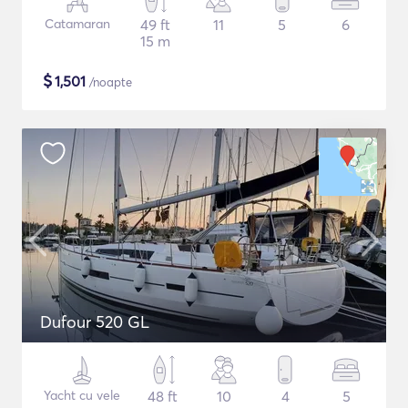
Catamaran
49 ft
11
5
6
15 m
$
1,501
/noapte
Dufour 520 GL
Yacht cu vele
48 ft
10
4
5