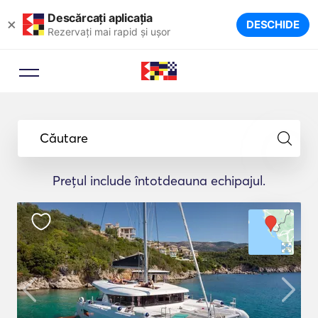
Descărcați aplicația
×
DESCHIDE
Rezervați mai rapid și ușor
Consilier de rezervare
Lăsați un expert în turism să vă
Căutare
sugereze iahturile ideale pentru
călătoria dumneavoastră.
Prețul include întotdeauna echipajul.