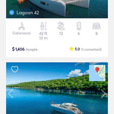
Lagoon 42
Catamaran
42 ft
12
6
8
13 m
$
1,406
5.0
/noapte
(1
comentarii
)