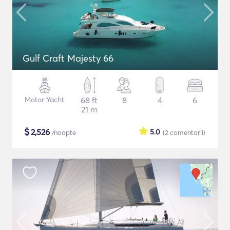
Gulf Craft Majesty 66
Motor Yacht
68 ft
8
4
6
21 m
$
2,526
5.0
/noapte
(2
comentarii
)