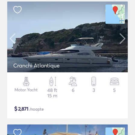
Cranchi Atlantique
Motor Yacht
48 ft
6
3
5
15 m
$
2,871
/noapte