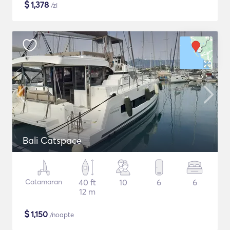
$
1,378
/zi
Bali Catspace
Catamaran
40 ft
10
6
6
12 m
$
1,150
/noapte