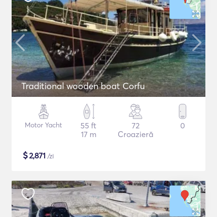
Traditional wooden boat Corfu
Motor Yacht
55 ft
72
0
17 m
Croazieră
$
2,871
/zi