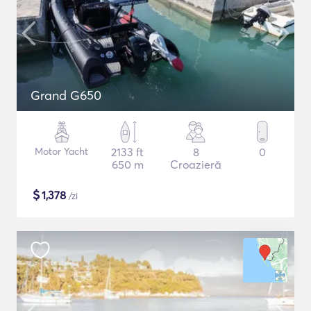
Grand G650
Motor Yacht
2133 ft
8
0
650 m
Croazieră
$
1,378
/zi