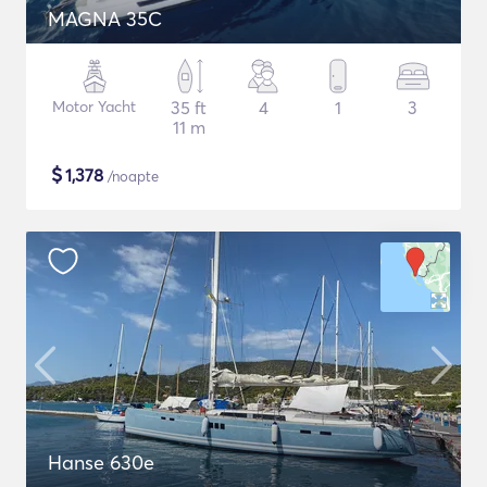
MAGNA 35C
Motor Yacht
35 ft
4
1
3
11 m
$
1,378
/noapte
Hanse 630e