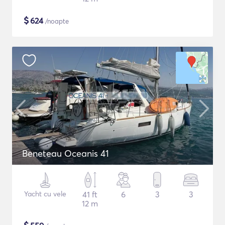
$
624
/noapte
Beneteau Oceanis 41
Yacht cu vele
41 ft
6
3
3
12 m