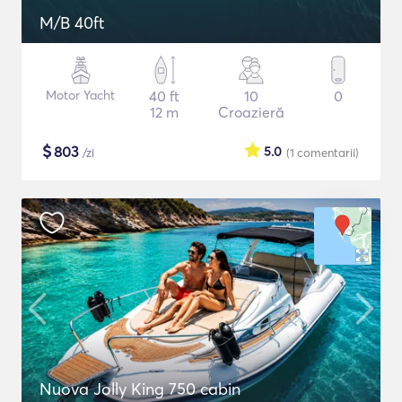
M/B 40ft
Motor Yacht
40 ft
10
0
12 m
Croazieră
$
803
5.0
/zi
(1
comentarii
)
Nuova Jolly King 750 cabin