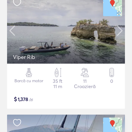
Viper Rib
Barcă cu motor
35 ft
11
0
11 m
Croazieră
$
1,378
/zi