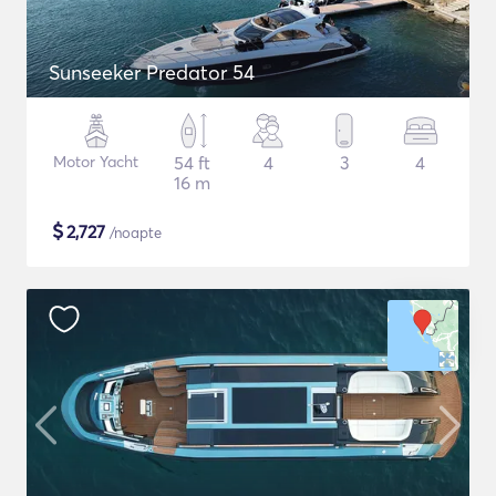
Sunseeker Predator 54
Motor Yacht
54 ft
4
3
4
16 m
$
2,727
/noapte