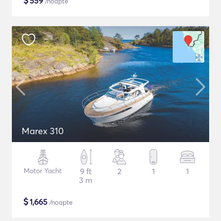
$
559
/noapte
Marex 310
Motor Yacht
9 ft
2
1
1
3 m
$
1,665
/noapte