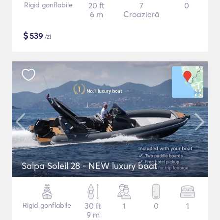
Rigid gonflabile
20 ft
7
0
6 m
Croazieră
$
539
/zi
Salpa Soleil 28 - NEW luxury boat
Rigid gonflabile
30 ft
1
0
1
9 m