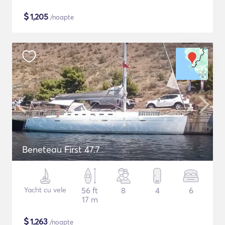
$
1,205
/noapte
Beneteau First 47.7
Yacht cu vele
56 ft
8
4
6
17 m
$
1,263
/noapte