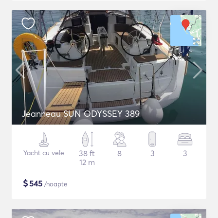
Jeanneau SUN ODYSSEY 389
Yacht cu vele
38 ft
8
3
3
12 m
$
545
/noapte