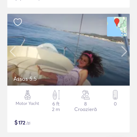
Assos 5.5
Motor Yacht
6 ft
8
0
2 m
Croazieră
$
172
/zi