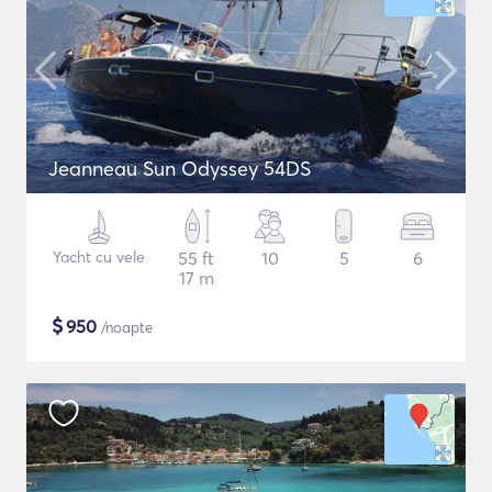
Jeanneau Sun Odyssey 54DS
Yacht cu vele
55 ft
10
5
6
17 m
$
950
/noapte