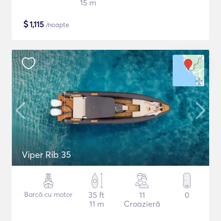
15 m
$
1,115
/noapte
Viper Rib 35
Barcă cu motor
35 ft
11
0
11 m
Croazieră