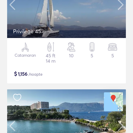
Privilege 45
Catamaran
45 ft
10
5
5
14 m
$
1,156
/noapte