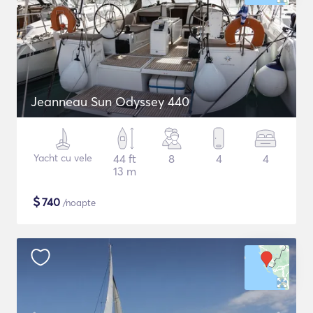
Jeanneau Sun Odyssey 440
Yacht cu vele
44 ft
8
4
4
13 m
$
740
/noapte