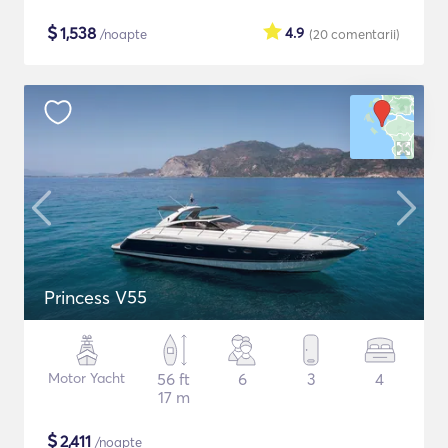
$
1,538
4.9
/noapte
(20
comentarii
)
Princess V55
Motor Yacht
56 ft
6
3
4
17 m
$
2,411
/noapte