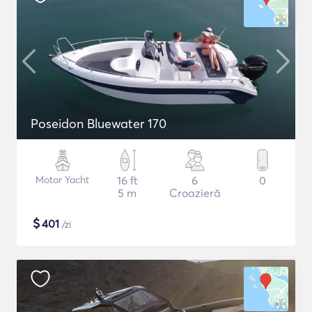
Poseidon Bluewater 170
Motor Yacht
16 ft
6
0
5 m
Croazieră
$
401
/zi