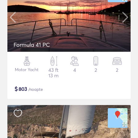
Formula 41 PC
Motor Yacht
43 ft
4
2
2
13 m
$
803
/noapte