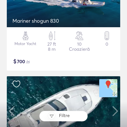
Mariner shogun 830
Motor Yacht
27 ft
10
0
8 m
Croazieră
$
700
/zi
Filtre