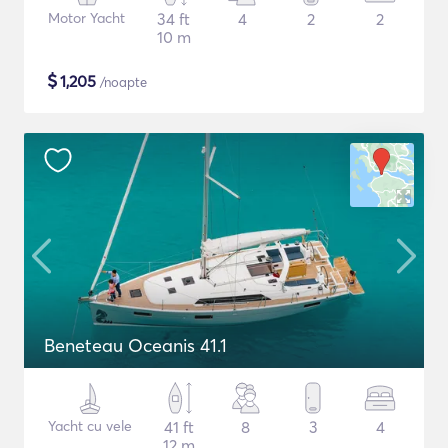
Motor Yacht
34 ft
4
2
2
10 m
$
1,205
/noapte
Beneteau Oceanis 41.1
Yacht cu vele
41 ft
8
3
4
12 m