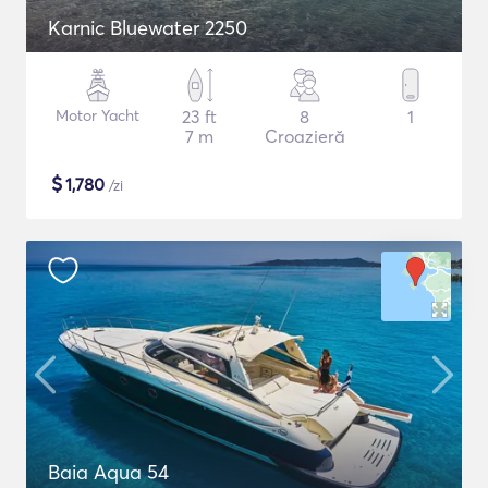
Karnic Bluewater 2250
Motor Yacht
23 ft
8
1
7 m
Croazieră
$
1,780
/zi
Baia Aqua 54