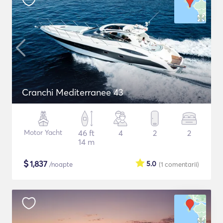
Cranchi Mediterranee 43
Motor Yacht
46 ft
4
2
2
14 m
$
1,837
5.0
/noapte
(1
comentarii
)