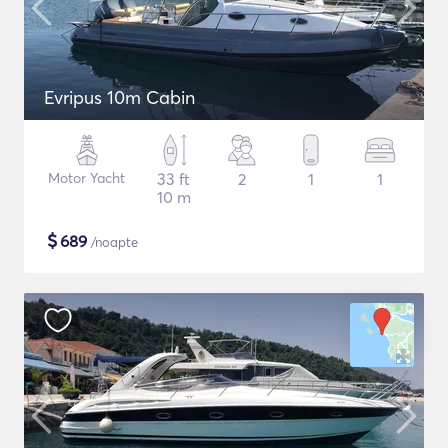
Evripus 10m Cabin
Motor Yacht
33 ft
2
1
1
10 m
$
689
/noapte