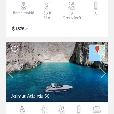
Barcă rapidă
36 ft
9
0
11 m
Croazieră
$
1,378
/zi
Azimut Atlantis 50