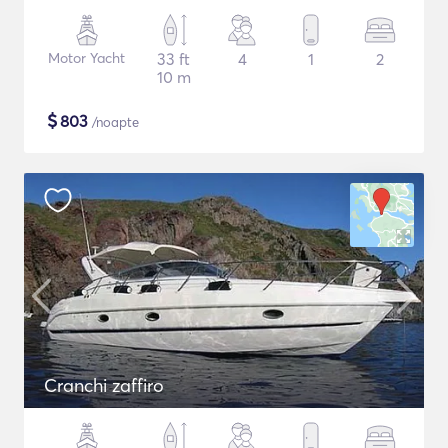
Motor Yacht
33 ft
4
1
2
10 m
$
803
/noapte
Cranchi zaffiro