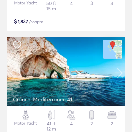
Motor Yacht
50 ft
4
3
4
15 m
$
1,837
/noapte
Cranchi Mediterranee 41
Motor Yacht
41 ft
4
2
2
12 m