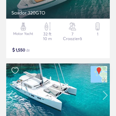
Saxdor 320GTO
Motor Yacht
32 ft
7
1
10 m
Croazieră
$
1,550
/zi