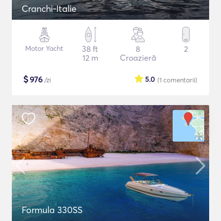
Cranchi-Italie
Motor Yacht
38 ft
8
2
12 m
Croazieră
$
976
5.0
/zi
(1
comentarii
)
Formula 330SS