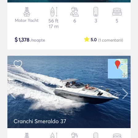
Motor Yacht
56 ft
6
3
5
17 m
$
1,378
5.0
/noapte
(1
comentarii
)
Cranchi Smeraldo 37