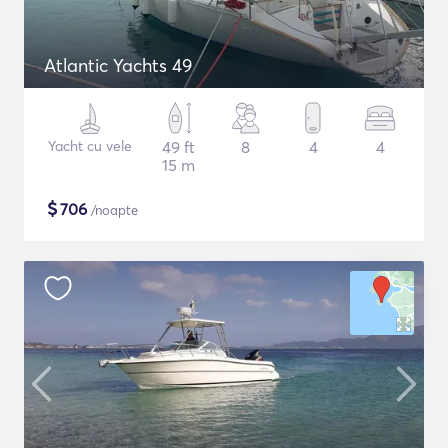
Atlantic Yachts 49
Yacht cu vele
49 ft
8
4
4
15 m
$
706
/noapte