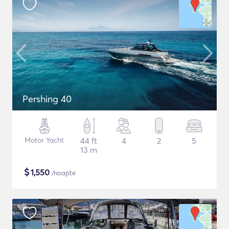
Pershing 40
Motor Yacht
44 ft
4
2
5
13 m
$
1,550
/noapte