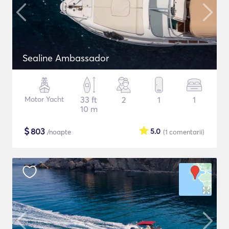
Sealine Ambassador
Motor Yacht
33 ft
2
1
1
10 m
$
803
5.0
/noapte
(1
comentarii
)