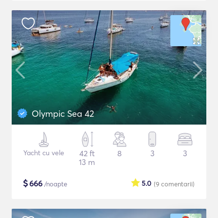
Olympic Sea 42
Yacht cu vele
42 ft
8
3
3
13 m
$
666
5.0
/noapte
(9
comentarii
)