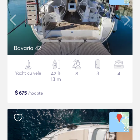
Bavaria 42
Yacht cu vele
42 ft
8
3
4
13 m
$
675
/noapte