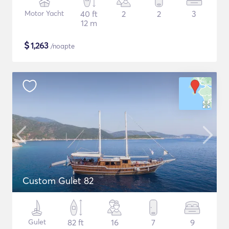
Motor Yacht
40 ft
2
2
3
12 m
$
1,263
/noapte
Custom Gulet 82
Gulet
82 ft
16
7
9