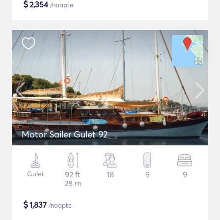
$
2,354
/noapte
Motor Sailer Gulet 92
Gulet
92 ft
18
9
9
28 m
$
1,837
/noapte