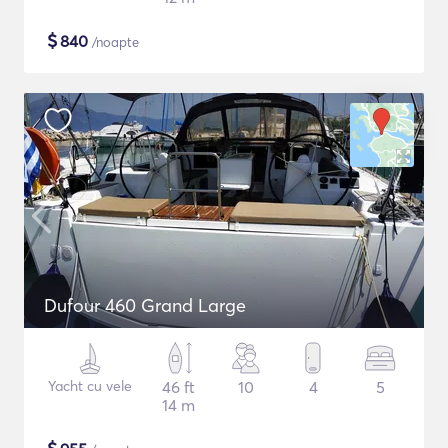
$
840
/noapte
Dufour 460 Grand Large
Yacht cu vele
46 ft
10
4
5
14 m