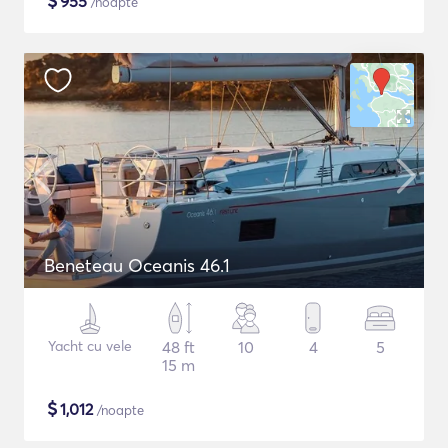
$
955
/noapte
Beneteau Oceanis 46.1
Yacht cu vele
48 ft
10
4
5
15 m
$
1,012
/noapte