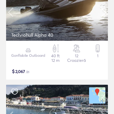
Technohull Alpha 40
Gonflabile Outboard
40 ft
12
1
12 m
Croazieră
$
2,067
/zi