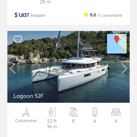
25 m
$
1,837
5.0
/noapte
(1
comentarii
)
Lagoon 52F
Catamaran
52 ft
8
4
4
16 m