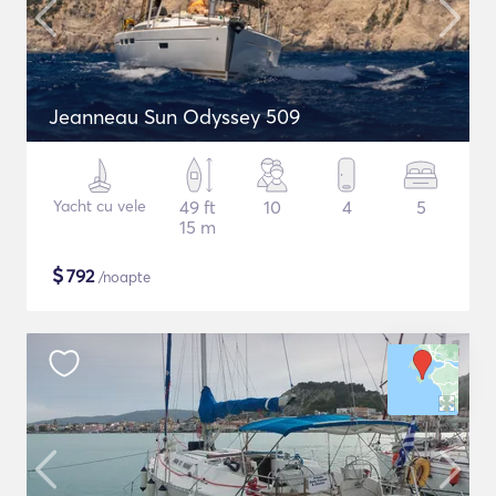
Jeanneau Sun Odyssey 509
Yacht cu vele
49 ft
10
4
5
15 m
$
792
/noapte