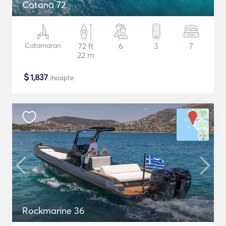
Catana 72
Catamaran
72 ft
6
3
7
22 m
$
1,837
/noapte
Rockmarine 36