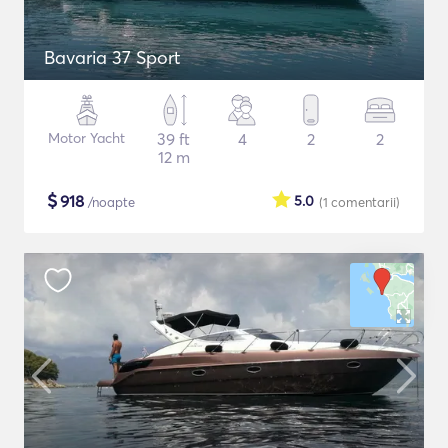
Bavaria 37 Sport
Motor Yacht
39 ft
4
2
2
12 m
$
918
5.0
/noapte
(1
comentarii
)