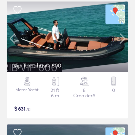
Vip Tomahawk 600
Motor Yacht
21 ft
8
0
6 m
Croazieră
$
631
/zi