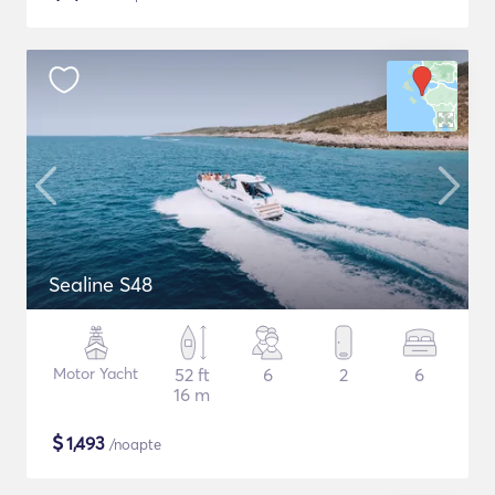
Sealine S48
Motor Yacht
52 ft
6
2
6
16 m
$
1,493
/noapte