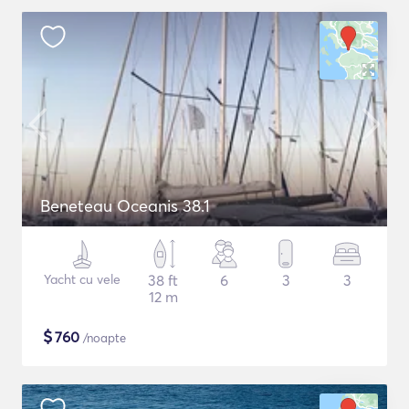
Beneteau Oceanis 38.1
Yacht cu vele
38 ft
6
3
3
12 m
$
760
/noapte