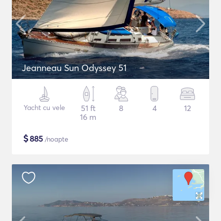
Jeanneau Sun Odyssey 51
Yacht cu vele
51 ft
8
4
12
16 m
$
885
/noapte