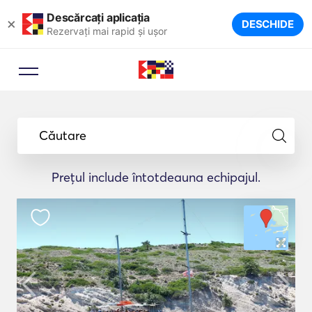
Descărcați aplicația
×
DESCHIDE
Rezervați mai rapid și ușor
Căutare
Prețul include întotdeauna echipajul.