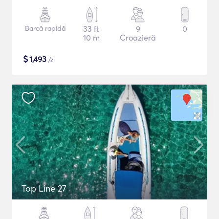
Barcă rapidă
33 ft
9
0
10 m
Croazieră
$
1,493
/zi
Top Line 27