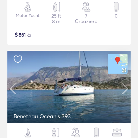
Motor Yacht
25 ft
7
0
8 m
Croazieră
$
861
/zi
Beneteau Oceanis 393