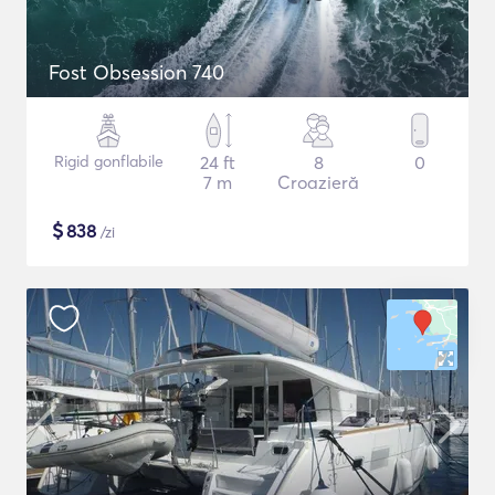
Fost Obsession 740
Rigid gonflabile
24 ft
8
0
7 m
Croazieră
$
838
/zi