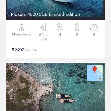
Maxum 4600 SCB Limited Edition
Motor Yacht
52 ft
4
2
2
16 m
$
2,297
/noapte