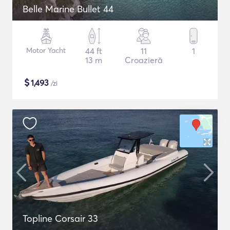
Belle Marine Bullet 44
Motor Yacht
44 ft
11
1
13 m
Croazieră
$
1,493
/zi
Topline Corsair 33