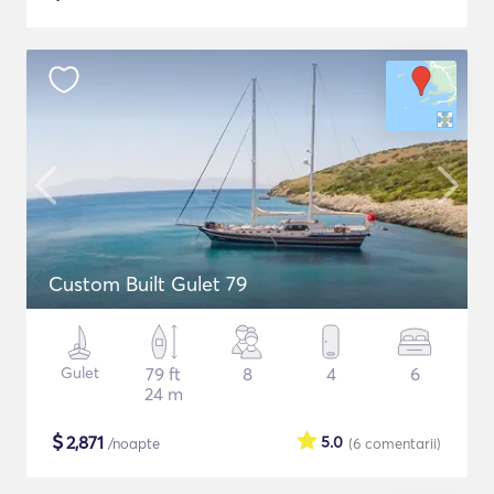
Custom Built Gulet 79
Gulet
79 ft
8
4
6
24 m
$
2,871
5.0
/noapte
(6
comentarii
)