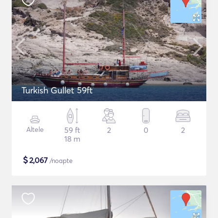
Turkish Gullet 59ft
Altele
59 ft
2
0
2
18 m
$
2,067
/noapte