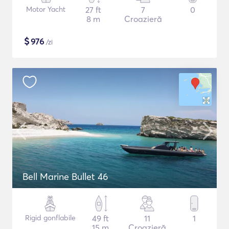
Motor Yacht
27 ft
7
0
8 m
Croazieră
$
976
/zi
Bell Marine Bullet 46
Rigid gonflabile
49 ft
11
1
15 m
Croazieră