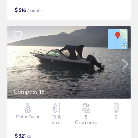
$
516
/noapte
Compass 16
Motor Yacht
16 ft
5
0
5 m
Croazieră
$
321
/zi