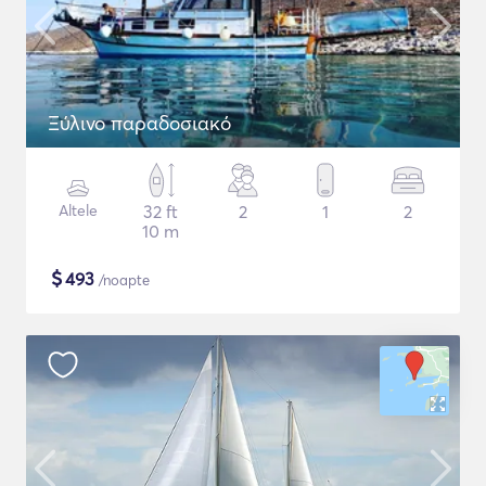
Ξύλινο παραδοσιακό
Altele
32 ft
2
1
2
10 m
$
493
/noapte