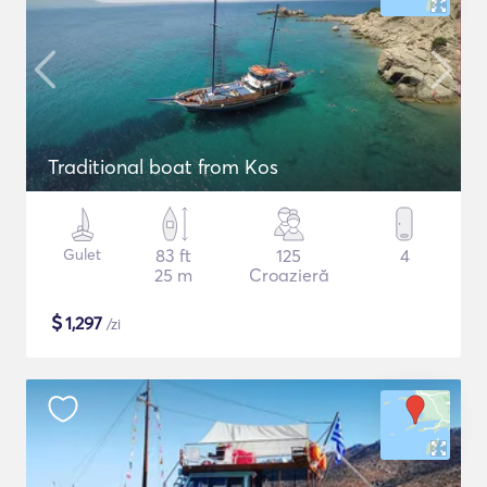
Traditional boat from Kos
Gulet
83 ft
125
4
25 m
Croazieră
$
1,297
/zi