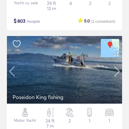
Yacht cu vele
39 ft
4
2
2
12 m
$
803
5.0
/noapte
(2
comentarii
)
Poseidon King fishing
Motor Yacht
24 ft
2
1
1
7 m