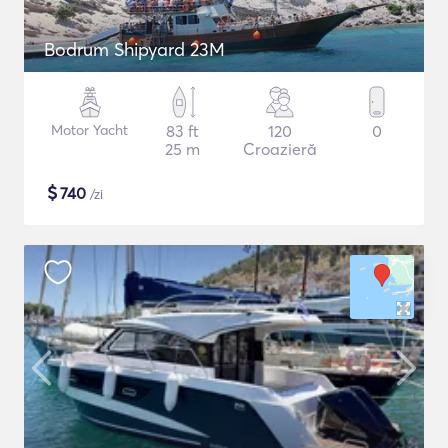
Bodrum Shipyard 23M
Motor Yacht
83 ft
120
0
25 m
Croazieră
$
740
/zi