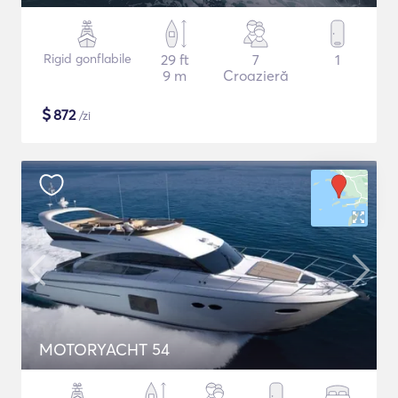
Rigid gonflabile
29 ft
7
1
9 m
Croazieră
$
872
/zi
MOTORYACHT 54