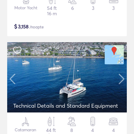
Motor Yacht
54 ft
6
3
3
16 m
$
3,158
/noapte
Technical Details and Standard Equipment
Catamaran
44 ft
8
4
4