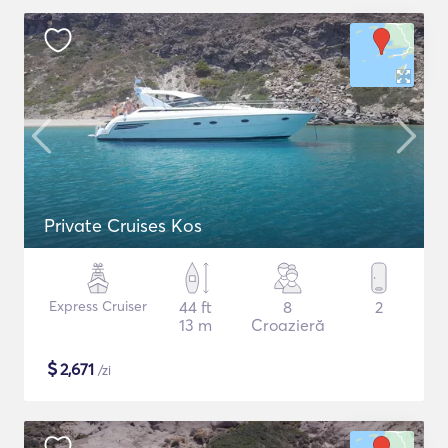
Private Cruises Kos
Express Cruiser
44 ft
8
2
13 m
Croazieră
$
2,671
/zi