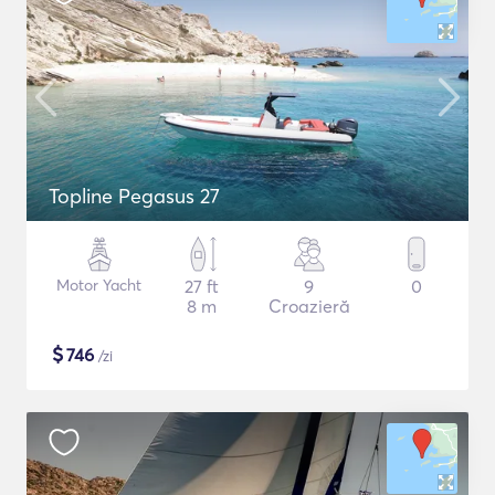
Topline Pegasus 27
Motor Yacht
27 ft
9
0
8 m
Croazieră
$
746
/zi