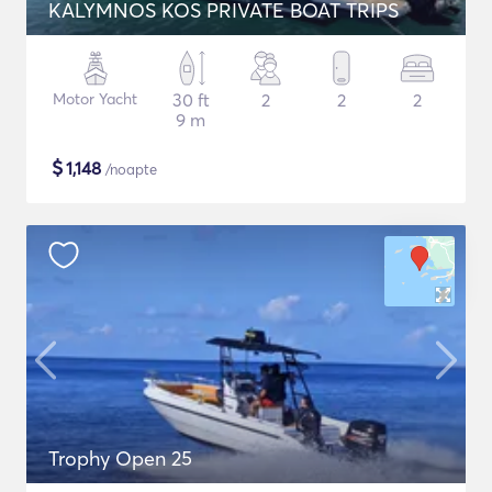
KALYMNOS KOS PRIVATE BOAT TRIPS
Motor Yacht
30 ft
2
2
2
9 m
$
1,148
/noapte
Trophy Open 25