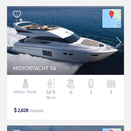
MOTORYACHT 54
Motor Yacht
54 ft
6
3
3
16 m
$
2,828
/noapte