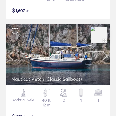
$
1,607
/zi
Nauticat Ketch (Classic Sailboat)
Yacht cu vele
40 ft
2
1
1
12 m