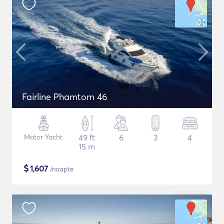
Fairline Phamtom 46
Motor Yacht
49 ft
6
3
4
15 m
$
1,607
/noapte