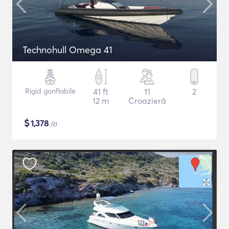
Technohull Omega 41
Rigid gonflabile
41 ft
11
2
12 m
Croazieră
$
1,378
/zi