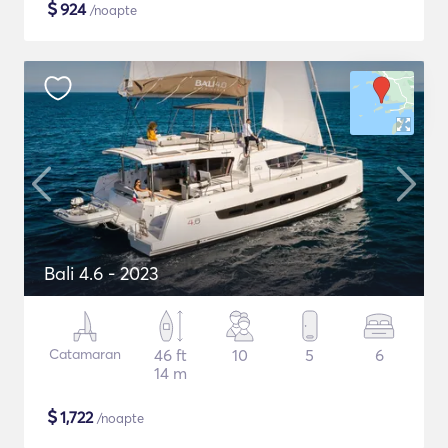
$
924
/noapte
Bali 4.6 - 2023
Catamaran
46 ft
10
5
6
14 m
$
1,722
/noapte