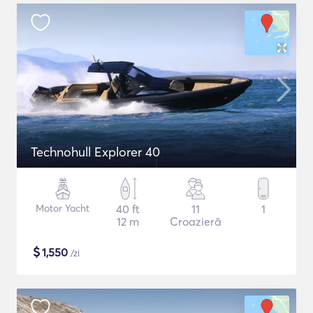
Technohull Explorer 40
Motor Yacht
40 ft
11
1
12 m
Croazieră
$
1,550
/zi