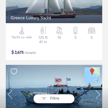
Greece Luxury Yacht
Yacht cu vele
135 ft
10
5
5
41 m
$
3,675
/noapte
Filtre