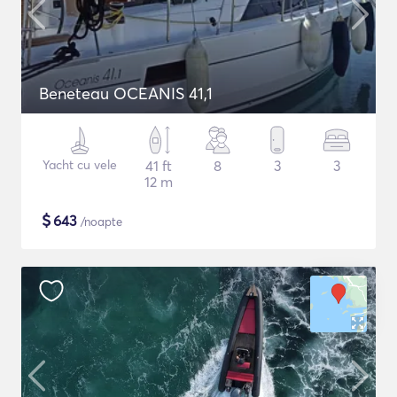
Beneteau OCEANIS 41,1
Yacht cu vele
41 ft
8
3
3
12 m
$
643
/noapte