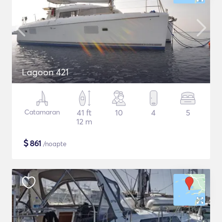
Lagoon 421
Catamaran
41 ft
10
4
5
12 m
$
861
/noapte