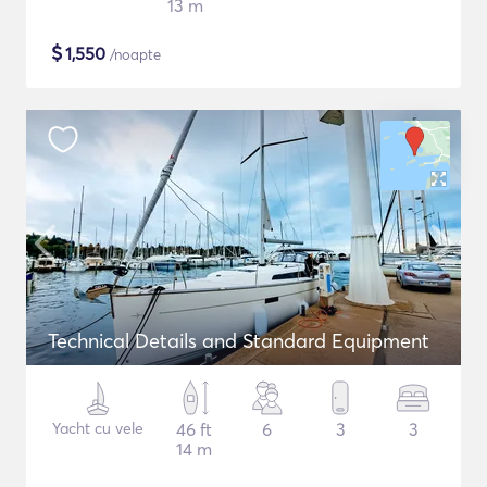
13 m
$
1,550
/noapte
Technical Details and Standard Equipment
Yacht cu vele
46 ft
6
3
3
14 m