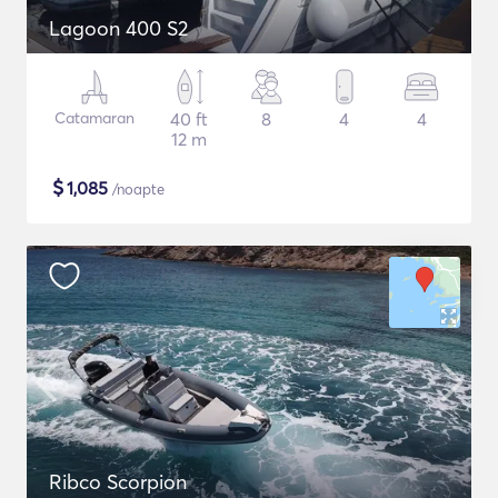
Lagoon 400 S2
Catamaran
40 ft
8
4
4
12 m
$
1,085
/noapte
Ribco Scorpion