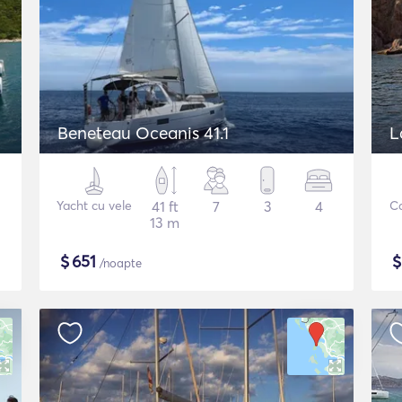
Beneteau Oceanis 41.1
L
Yacht cu vele
41 ft
7
3
4
C
13 m
$
651
/noapte