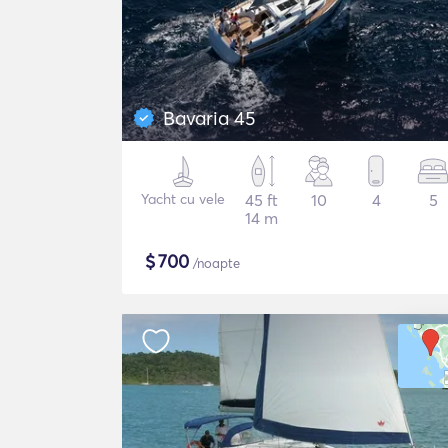
Bavaria 45
Yacht cu vele
45 ft
10
4
5
14 m
$
700
/noapte