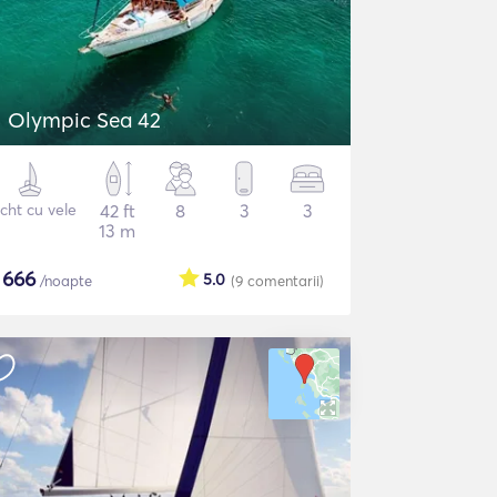
Olympic Sea 42
cht cu vele
42 ft
8
3
3
13 m
$
666
5.0
/noapte
(9
comentarii
)