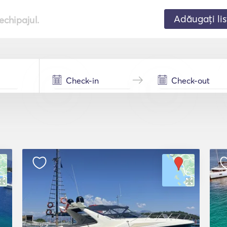
Adăugați lis
echipajul.