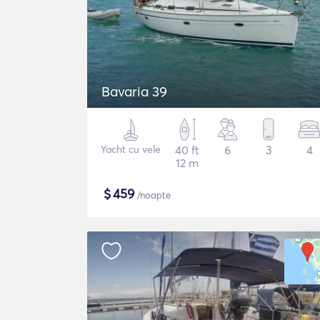
Bavaria 39
Yacht cu vele
40 ft
6
3
4
12 m
$
459
/noapte