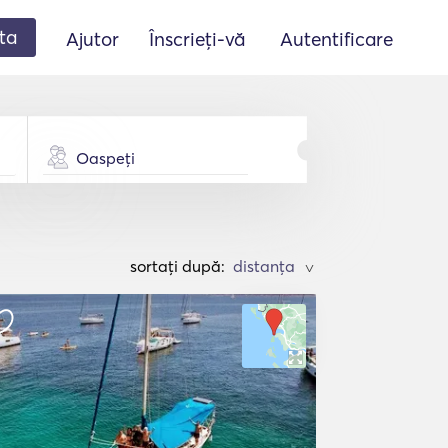
ta
Ajutor
Înscrieți-vă
Autentificare
Oaspeți
sortați după:
>