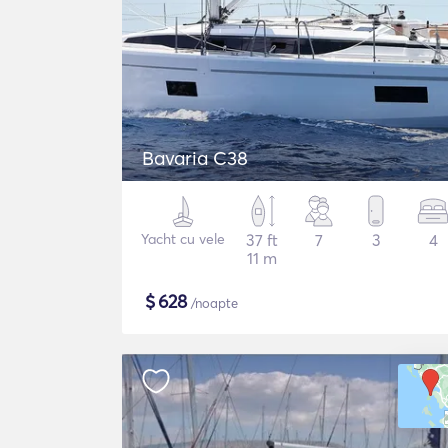
Bavaria C38
Yacht cu vele
37 ft
7
3
4
11 m
$
628
/noapte