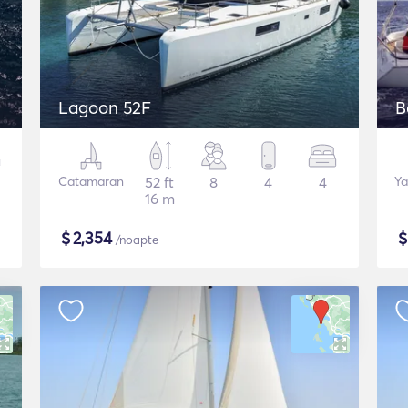
Lagoon 52F
B
Catamaran
52 ft
8
4
4
Ya
16 m
$
2,354
/noapte