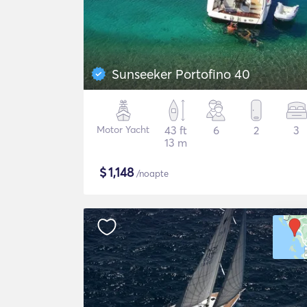
Sunseeker Portofino 40
Motor Yacht
43 ft
6
2
3
13 m
$
1,148
/noapte