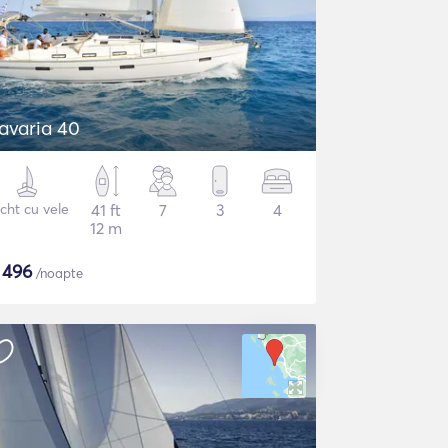
avaria 40
cht cu vele
41 ft
7
3
4
12 m
$
496
/noapte