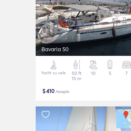
Bavaria 50
Yacht cu vele
50 ft
10
5
7
15 m
$
410
/noapte