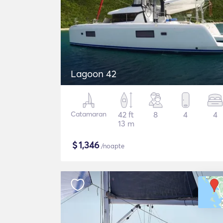
Lagoon 42
Catamaran
42 ft
8
4
4
13 m
$
1,346
/noapte