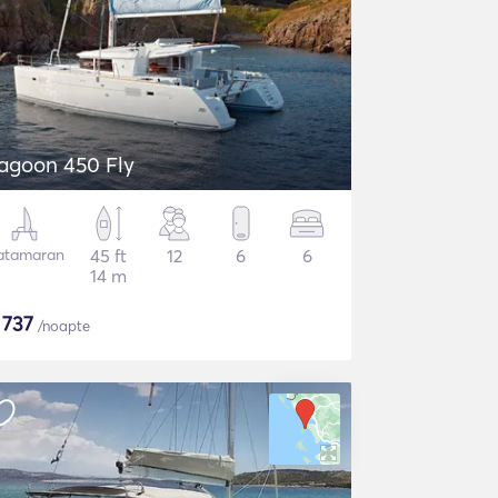
agoon 450 Fly
atamaran
45 ft
12
6
6
14 m
$
737
/noapte