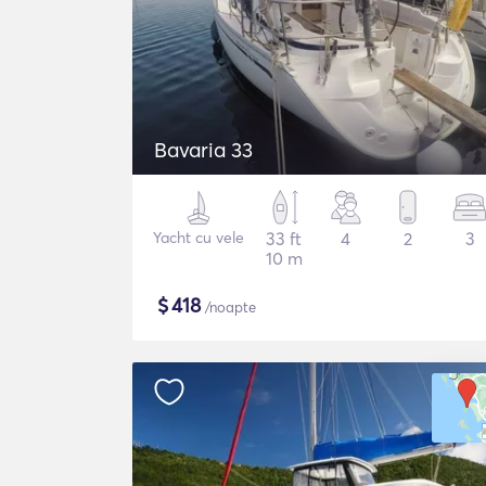
Bavaria 33
Yacht cu vele
33 ft
4
2
3
10 m
$
418
/noapte