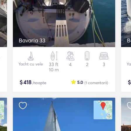
Bavaria 33
B
Yacht cu vele
33 ft
4
2
3
Ya
10 m
$
418
5.0
/noapte
(1
comentarii
)