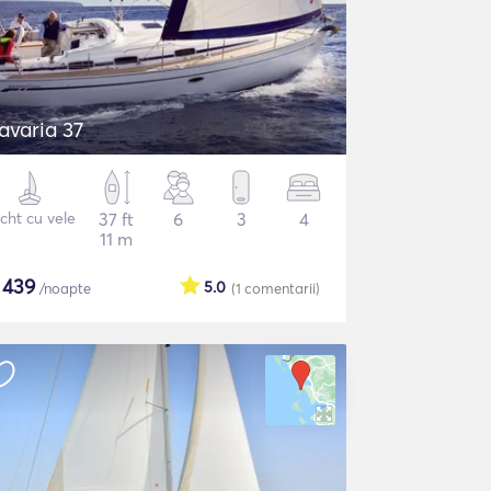
avaria 37
cht cu vele
37 ft
6
3
4
11 m
$
439
5.0
/noapte
(1
comentarii
)