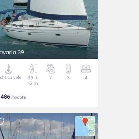
avaria 39
cht cu vele
39 ft
7
3
4
12 m
$
486
/noapte