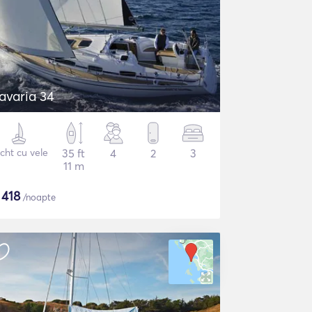
avaria 34
cht cu vele
35 ft
4
2
3
11 m
$
418
/noapte