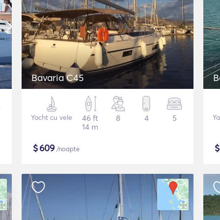
Bavaria C45
B
Yacht cu vele
46 ft
8
4
5
Ya
14 m
$
609
/noapte