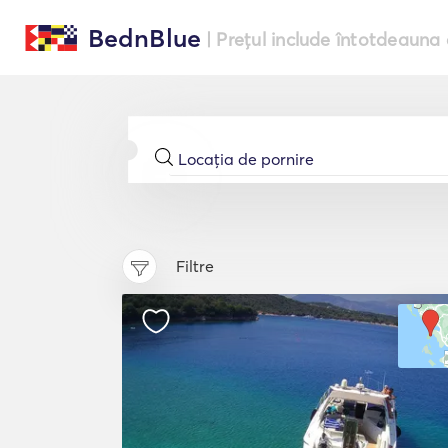
BednBlue
| Prețul include întotdeauna 
Filtre