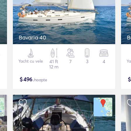
Bavaria 40
B
Yacht cu vele
41 ft
7
3
4
Ya
12 m
$
496
/noapte