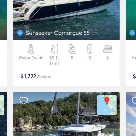
Sunseeker Camargue 55
Motor Yacht
55 ft
8
3
3
Ya
17 m
$
1,722
/noapte