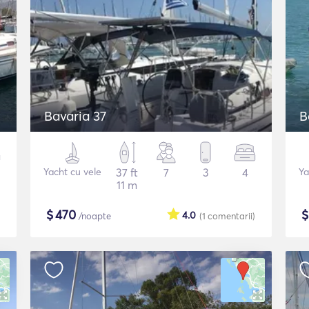
Bavaria 37
B
Yacht cu vele
37 ft
7
3
4
Ya
11 m
$
470
4.0
/noapte
(1
comentarii
)