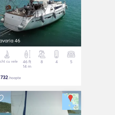
avaria 46
cht cu vele
46 ft
8
4
5
14 m
$
732
/noapte