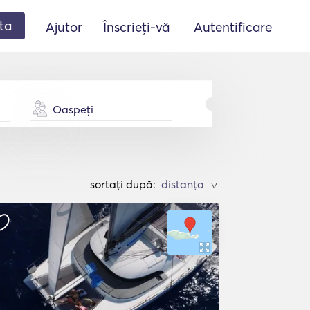
ta
Ajutor
Înscrieți-vă
Autentificare
Oaspeți
sortați după:
>