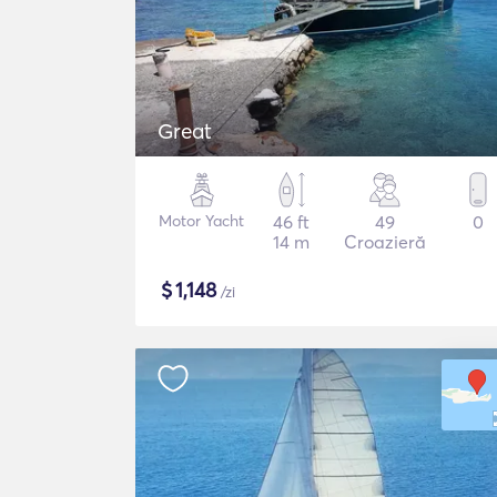
Great
Motor Yacht
46 ft
49
0
14 m
Croazieră
$
1,148
/zi