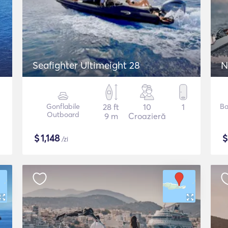
Seafighter Ultimeight 28
N
Gonflabile
28 ft
10
1
Ba
Outboard
9 m
Croazieră
$
1,148
/zi