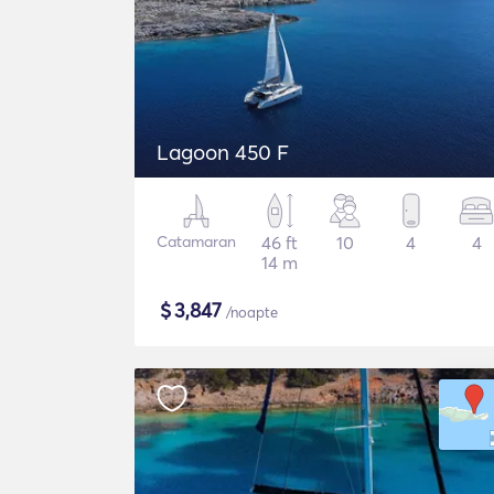
Lagoon 450 F
Catamaran
46 ft
10
4
4
14 m
$
3,847
/noapte