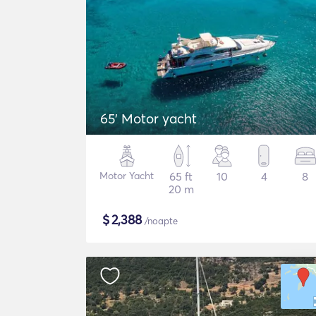
65' Motor yacht
Motor Yacht
65 ft
10
4
8
20 m
$
2,388
/noapte