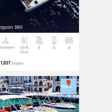
agoon 380
atamaran
39 ft
8
4
4
12 m
$
1,837
/noapte