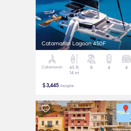
Catamaran Lagoon 450F
Catamaran
45 ft
8
4
4
14 m
$
3,445
/noapte