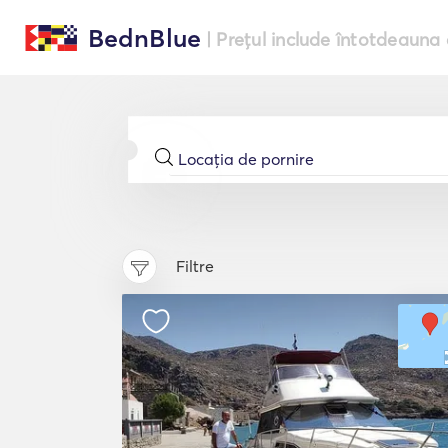
BednBlue
| Prețul include întotdeauna 
Filtre