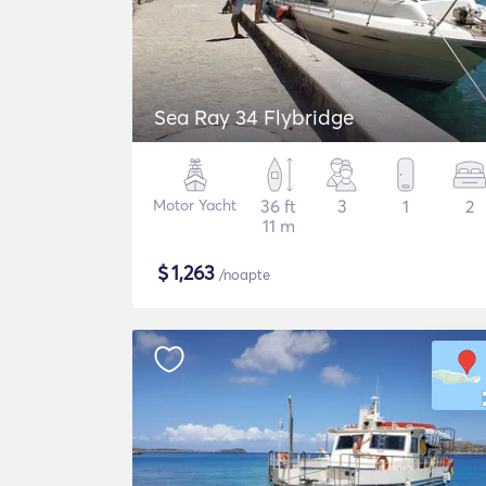
Sea Ray 34 Flybridge
Motor Yacht
36 ft
3
1
2
11 m
$
1,263
/noapte