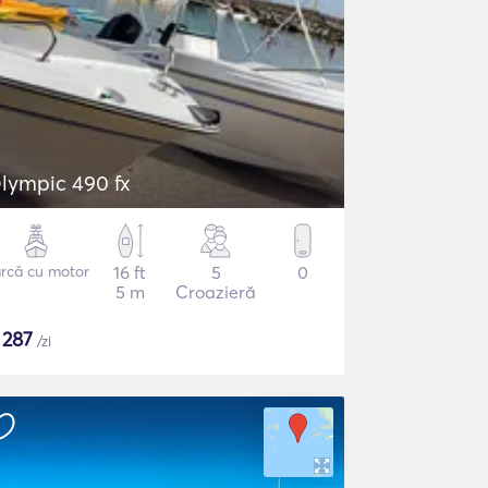
lympic 490 fx
rcă cu motor
16 ft
5
0
5 m
Croazieră
$
287
/zi