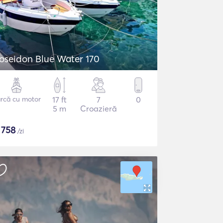
oseidon Blue Water 170
rcă cu motor
17 ft
7
0
5 m
Croazieră
$
758
/zi