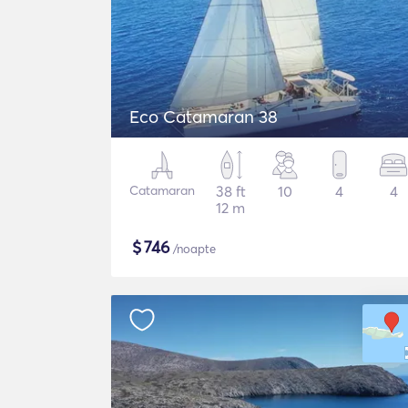
Eco Catamaran 38
Catamaran
38 ft
10
4
4
12 m
$
746
/noapte