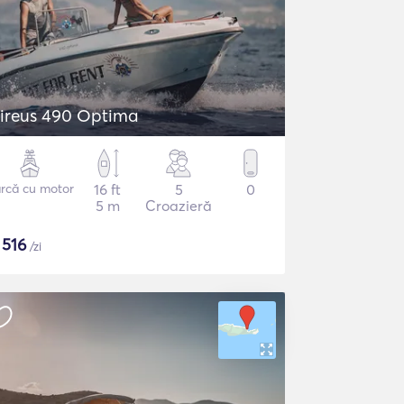
ireus 490 Optima
rcă cu motor
16 ft
5
0
5 m
Croazieră
$
516
/zi