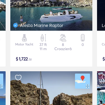
Alesta Marine Raptor
L
Motor Yacht
37 ft
8
0
C
11 m
Croazieră
$
1,722
/zi