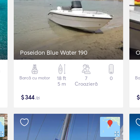
Poseidon Blue Water 190
O
Barcă cu motor
18 ft
7
0
Ba
5 m
Croazieră
$
344
/zi