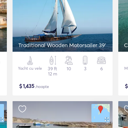
Traditional Wooden Motorsailer 39'
C
Yacht cu vele
39 ft
10
3
6
M
12 m
$
1,435
/noapte