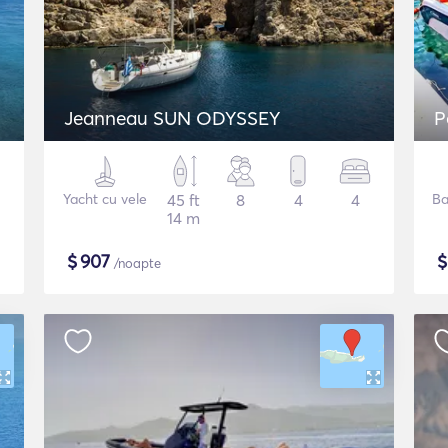
Jeanneau SUN ODYSSEY
P
Yacht cu vele
45 ft
8
4
4
Ba
14 m
$
907
/noapte