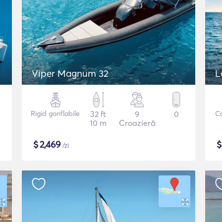
Viper Magnum 32
L
Rigid gonflabile
32 ft
9
0
C
10 m
Croazieră
$
2,469
/zi