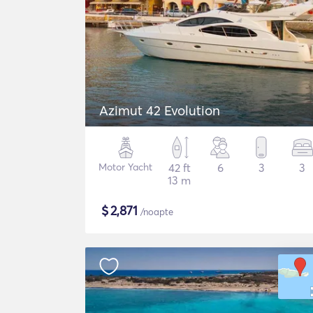
Azimut 42 Evolution
Motor Yacht
42 ft
6
3
3
13 m
$
2,871
/noapte