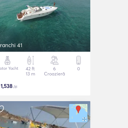
ranchi 41
otor Yacht
42 ft
6
0
13 m
Croazieră
$
1,538
/zi