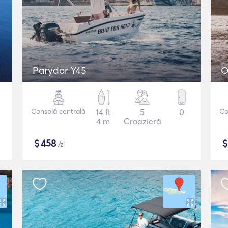
Parydor Y45
O
Consolă centrală
14 ft
5
0
Co
4 m
Croazieră
$
458
/zi