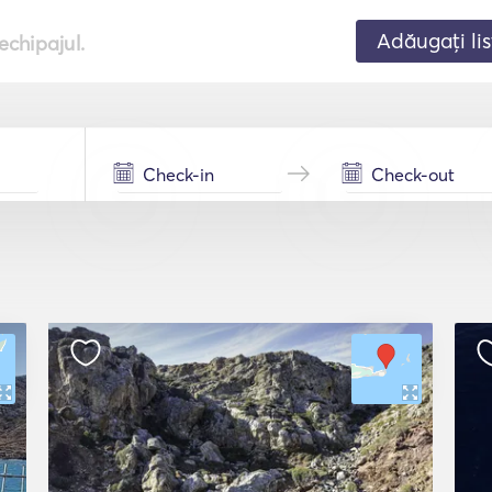
Adăugați lis
echipajul.