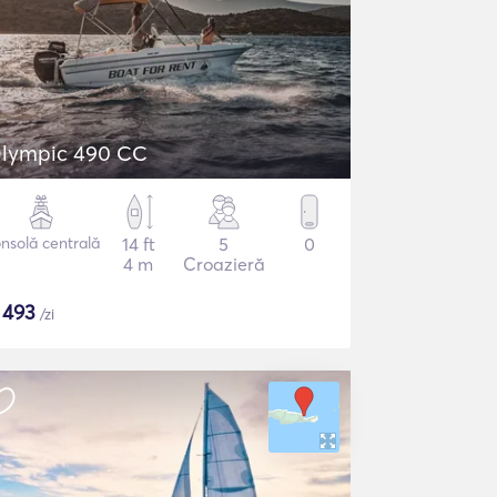
lympic 490 CC
nsolă centrală
14 ft
5
0
4 m
Croazieră
$
493
/zi