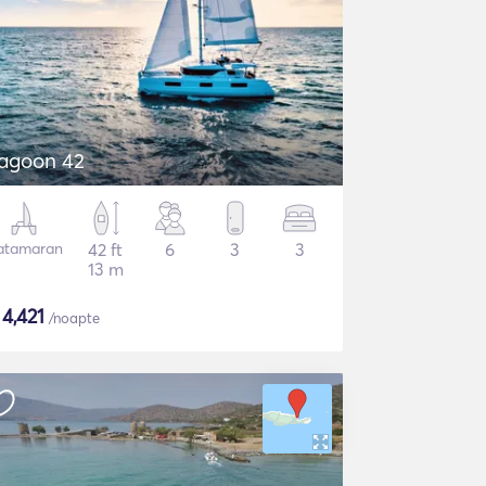
agoon 42
atamaran
42 ft
6
3
3
13 m
$
4,421
/noapte