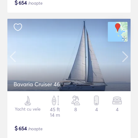
$
654
/noapte
Bavaria Cruiser 46
Yacht cu vele
45 ft
8
4
4
14 m
$
654
/noapte