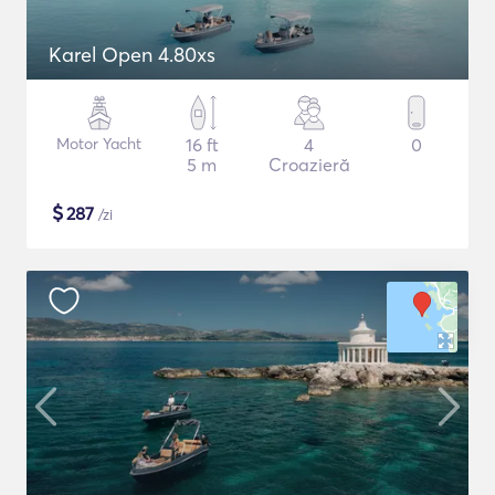
Karel Open 4.80xs
Motor Yacht
16 ft
4
0
5 m
Croazieră
$
287
/zi