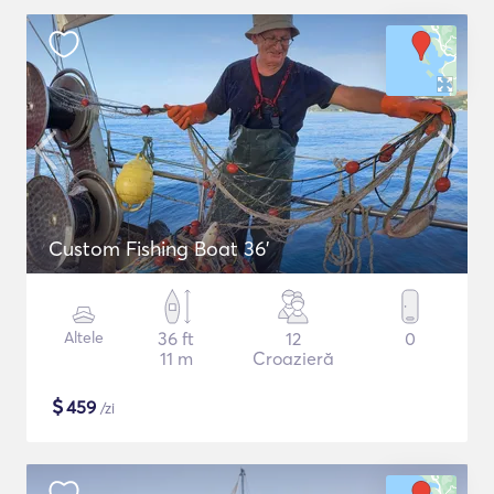
Custom Fishing Boat 36'
Altele
36 ft
12
0
11 m
Croazieră
$
459
/zi