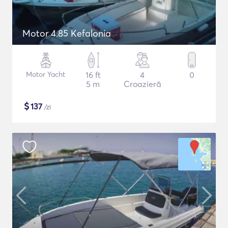
Motor 4.85 Kefalonia
Motor Yacht
16 ft
4
0
5 m
Croazieră
$
137
/zi