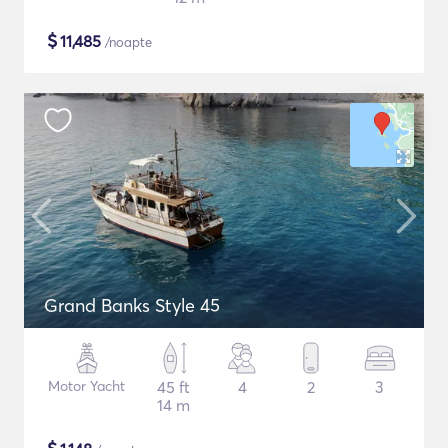
$
11,485
/noapte
Grand Banks Style 45
Motor Yacht
45 ft
4
2
3
14 m