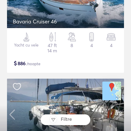
Bavaria Cruiser 46
Yacht cu vele
47 ft
8
4
4
14 m
$
886
/noapte
Filtre