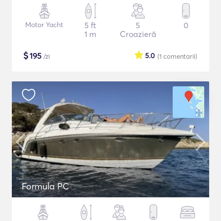
Motor Yacht
5 ft
5
0
1 m
Croazieră
$
195
5.0
/zi
(1
comentarii
)
Formula PC