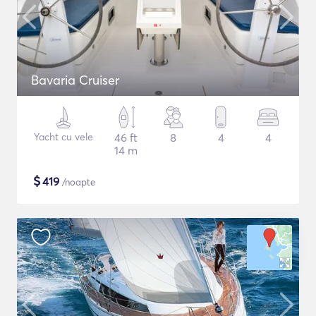
Bavaria Cruiser
Yacht cu vele
46 ft
8
4
4
14 m
$
419
/noapte