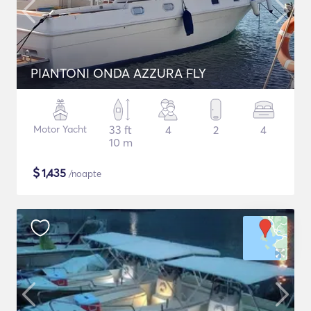
PIANTONI ONDA AZZURA FLY
Motor Yacht
33 ft
4
2
4
10 m
$
1,435
/noapte