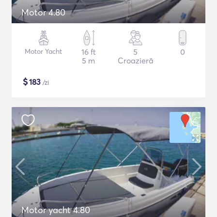
Motor 4.80
Motor Yacht
16 ft
5
0
5 m
Croazieră
$
183
/zi
Motor yacht 4.80