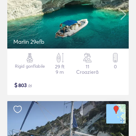
Marlin 29efb
Rigid gonflabile
29 ft
11
0
9 m
Croazieră
$
803
/zi