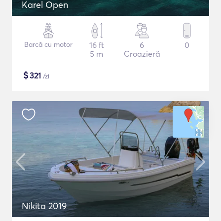
Karel Open
Barcă cu motor
16 ft
6
0
5 m
Croazieră
$
321
/zi
Nikita 2019