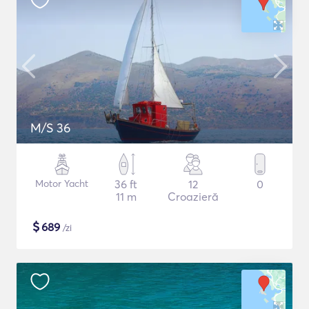
M/S 36
Motor Yacht
36 ft
12
0
11 m
Croazieră
$
689
/zi