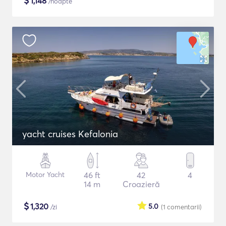
$
1,148
/noapte
yacht cruises Kefalonia
Motor Yacht
46 ft
42
4
14 m
Croazieră
$
1,320
5.0
/zi
(1
comentarii
)