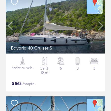
Bavaria 40 Cruiser S
Yacht cu vele
39 ft
6
3
3
12 m
$
563
/noapte