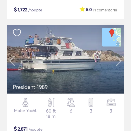
$
1,722
5.0
/noapte
(1
comentarii
)
President 1989
Motor Yacht
60 ft
6
3
3
18 m
$
2,871
/noapte