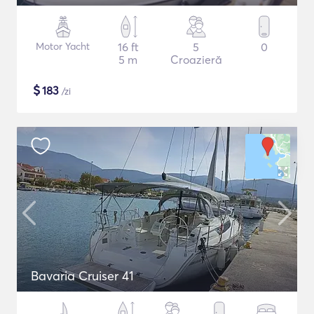
Motor Yacht
16 ft
5
0
5 m
Croazieră
$
183
/zi
Bavaria Cruiser 41