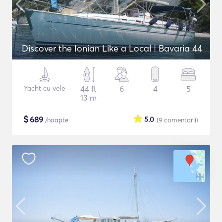
Discover the Ionian Like a Local | Bavaria 44
Yacht cu vele
44 ft
6
4
5
13 m
$
689
5.0
/noapte
(9
comentarii
)