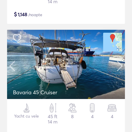
14 m
$
1,148
/noapte
Bavaria 45 Cruiser
Yacht cu vele
45 ft
8
4
4
14 m