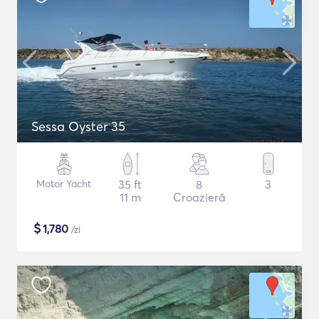
Sessa Oyster 35
Motor Yacht
35 ft
8
3
11 m
Croazieră
$
1,780
/zi