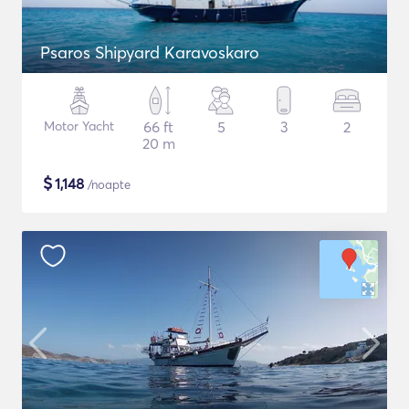
Psaros Shipyard Karavoskaro
Motor Yacht
66 ft
5
3
2
20 m
$
1,148
/noapte