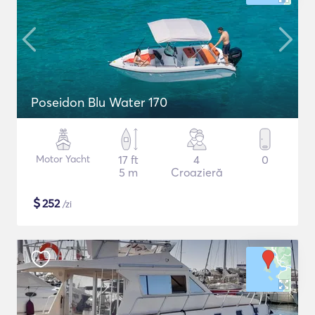
Poseidon Blu Water 170
Motor Yacht
17 ft
4
0
5 m
Croazieră
$
252
/zi