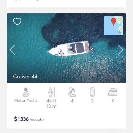
Cruiser 44
Motor Yacht
44 ft
4
2
3
13 m
$
1,336
/noapte