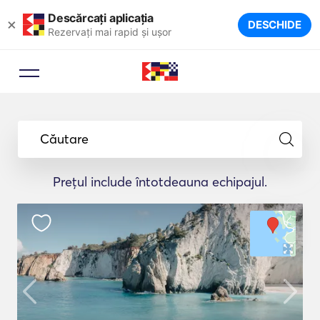
Descărcați aplicația
×
DESCHIDE
Rezervați mai rapid și ușor
Căutare
Prețul include întotdeauna echipajul.