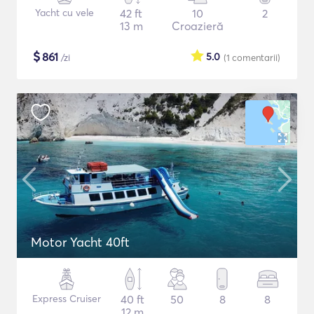
Yacht cu vele
42 ft
10
2
13 m
Croazieră
$
861
5.0
/zi
(1
comentarii
)
Motor Yacht 40ft
Express Cruiser
40 ft
50
8
8
12 m