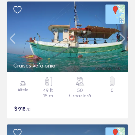
Cruises kefalonia
Altele
49 ft
50
0
15 m
Croazieră
$
918
/zi