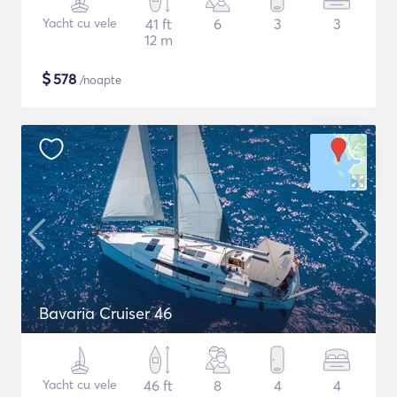
Yacht cu vele
41 ft
6
3
3
12 m
$
578
/noapte
Bavaria Cruiser 46
Yacht cu vele
46 ft
8
4
4