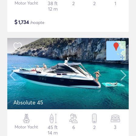
Motor Yacht
38 ft
2
2
1
12 m
$
1,734
/noapte
Absolute 45
Motor Yacht
45 ft
6
2
3
14 m