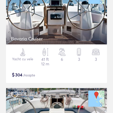
Bavaria Cruiser
Yacht cu vele
41 ft
6
3
3
12 m
$
304
/noapte