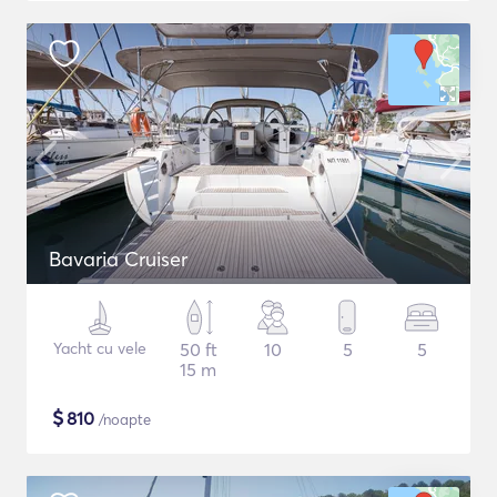
Bavaria Cruiser
Yacht cu vele
50 ft
10
5
5
15 m
$
810
/noapte