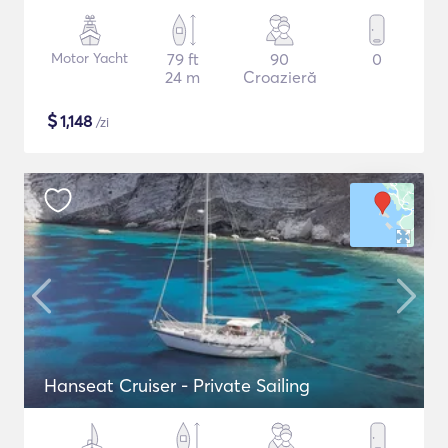
Motor Yacht
79 ft
90
0
24 m
Croazieră
$
1,148
/zi
Hanseat Cruiser - Private Sailing