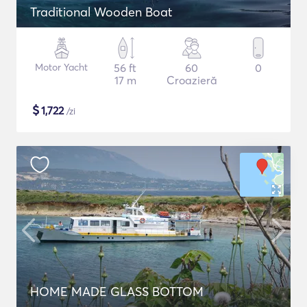
Traditional Wooden Boat
Motor Yacht
56 ft
60
0
17 m
Croazieră
$
1,722
/zi
HOME MADE GLASS BOTTOM