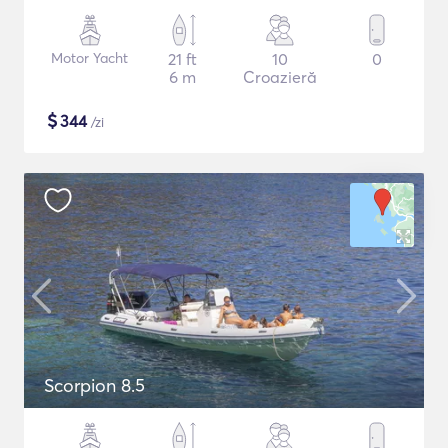
Motor Yacht
21 ft
10
0
6 m
Croazieră
$
344
/zi
Scorpion 8.5