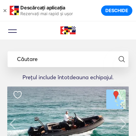
Descărcați aplicația
×
DESCHIDE
Rezervați mai rapid și ușor
Căutare
Prețul include întotdeauna echipajul.