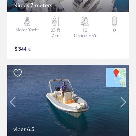
Nireus 7 meters
Motor Yacht
23 ft
10
0
7 m
Croazieră
$
344
/zi
viper 6.5