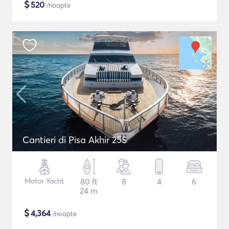
$
520
/noapte
Cantieri di Pisa Akhir 25S
Motor Yacht
80 ft
8
4
6
24 m
$
4,364
/noapte