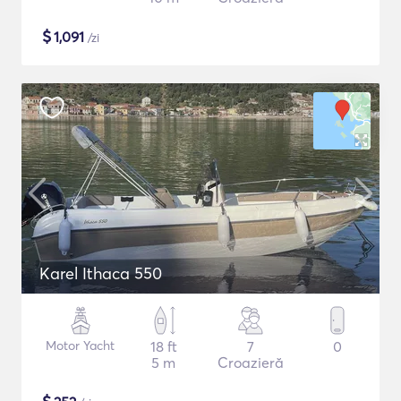
$
1,091
/zi
Karel Ithaca 550
Motor Yacht
18 ft
7
0
5 m
Croazieră