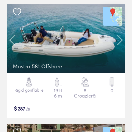
Mostro 581 Offshore
Rigid gonflabile
19 ft
8
0
6 m
Croazieră
$
287
/zi