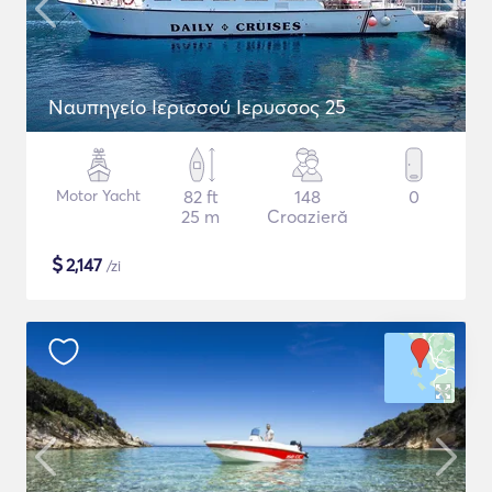
Ναυπηγείο Ιερισσού Ιερυσσος 25
Motor Yacht
82 ft
148
0
25 m
Croazieră
$
2,147
/zi