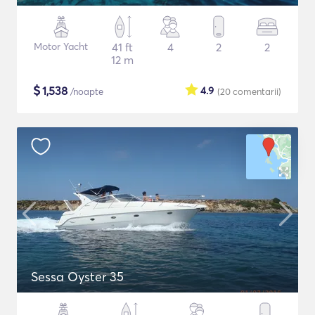
Motor Yacht
41 ft
4
2
2
12 m
$
1,538
4.9
/noapte
(20
comentarii
)
Sessa Oyster 35