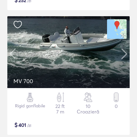
$
252
/zi
MV 700
Rigid gonflabile
22 ft
10
0
7 m
Croazieră
$
401
/zi