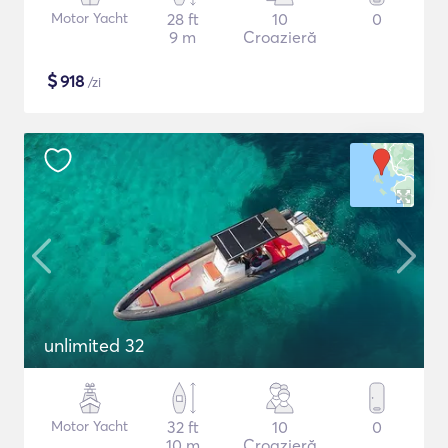
Motor Yacht
28 ft
10
0
9 m
Croazieră
$
918
/zi
unlimited 32
Motor Yacht
32 ft
10
0
10 m
Croazieră