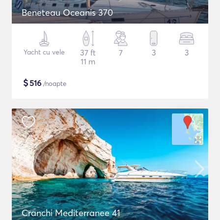
Beneteau Oceanis 370
Yacht cu vele
37 ft
7
3
3
11 m
$
516
/noapte
Cranchi Mediterranee 41