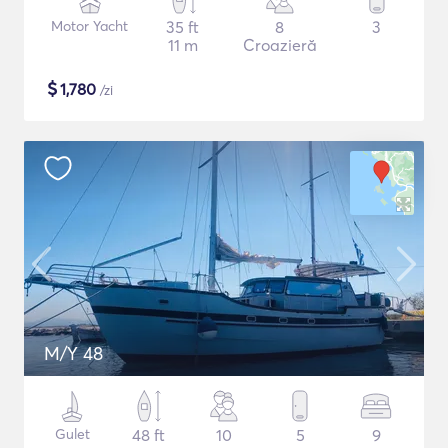
Motor Yacht
35 ft
8
3
11 m
Croazieră
$
1,780
/zi
M/Y 48
Gulet
48 ft
10
5
9