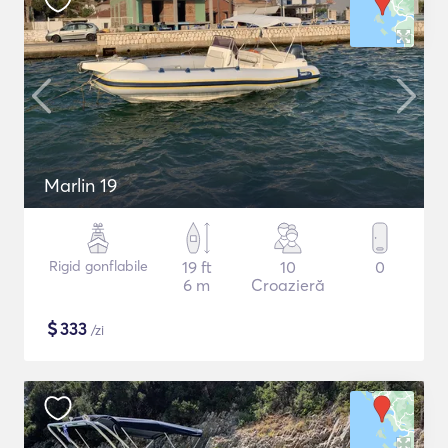
Marlin 19
Rigid gonflabile
19 ft
10
0
6 m
Croazieră
$
333
/zi