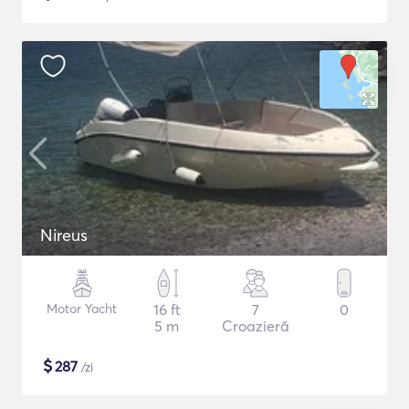
Nireus
Motor Yacht
16 ft
7
0
5 m
Croazieră
$
287
/zi