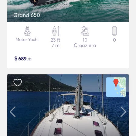
Grand 650
Motor Yacht
23 ft
10
0
7 m
Croazieră
$
689
/zi