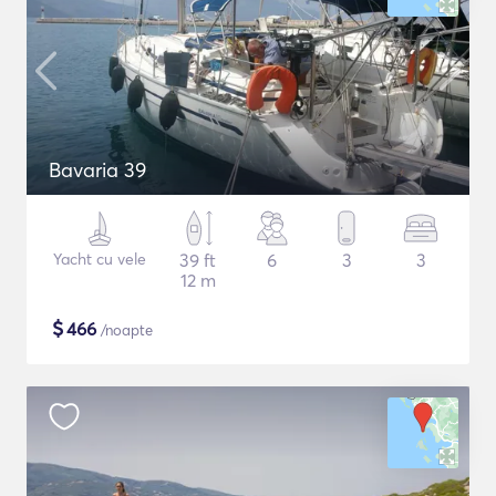
Bavaria 39
Yacht cu vele
39 ft
6
3
3
12 m
$
466
/noapte