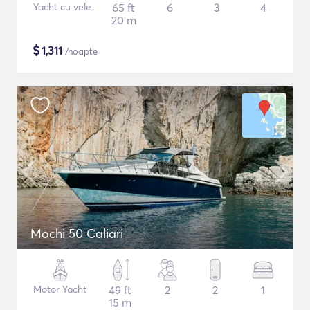
Yacht cu vele
65 ft
6
3
4
20 m
$
1,311
/noapte
Mochi 50 Caliari
Motor Yacht
49 ft
2
2
1
15 m