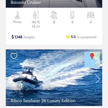
Bavaria Cruiser
Sloop
46 ft
8
4
4
14 m
$
1,148
5.0
/noapte
(1
comentarii
)
Ribco Seafarer 36 Luxury Edition