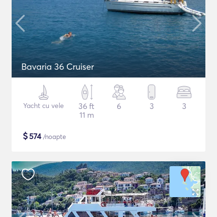
Bavaria 36 Cruiser
Yacht cu vele
36 ft
6
3
3
11 m
$
574
/noapte