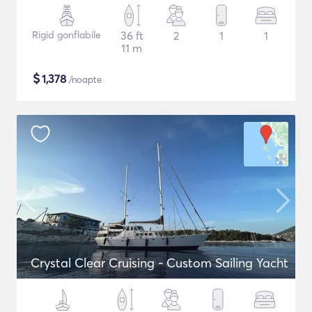
Rigid gonflabile
36 ft
2
1
1
11 m
$
1,378
/noapte
Crystal Clear Cruising - Custom Sailing Yacht