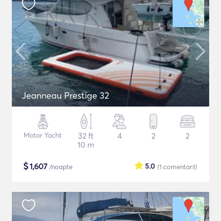
Jeanneau Prestige 32
Motor Yacht
32 ft
4
2
2
10 m
$
1,607
5.0
/noapte
(1
comentarii
)