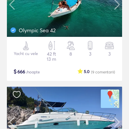
Olympic Sea 42
Yacht cu vele
42 ft
8
3
3
13 m
$
666
5.0
/noapte
(9
comentarii
)