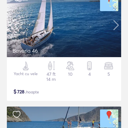
Bavaria 46
Yacht cu vele
47 ft
10
4
5
14 m
$
728
/noapte