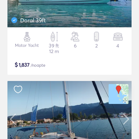
Doral 39ft
Motor Yacht
39 ft
6
2
4
12 m
$
1,837
/noapte