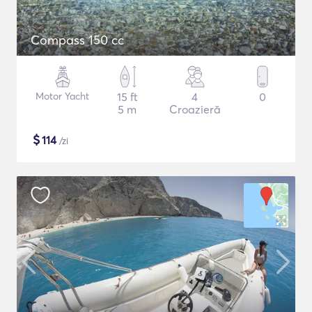
Compass 150 cc
Motor Yacht
15 ft
4
0
5 m
Croazieră
$
114
/zi