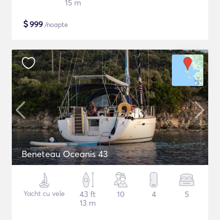
15 m
$
999
/noapte
Beneteau Oceanis 43
Yacht cu vele
43 ft
10
4
5
13 m