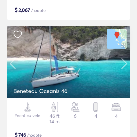
$
2,067
/noapte
Beneteau Oceanis 46
Yacht cu vele
46 ft
6
4
4
14 m
$
746
/noapte