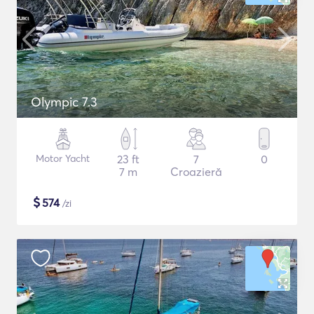
Olympic 7.3
Motor Yacht
23 ft
7
0
7 m
Croazieră
$
574
/zi