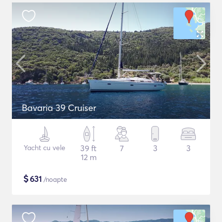
Bavaria 39 Cruiser
Yacht cu vele
39 ft
7
3
3
12 m
$
631
/noapte