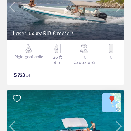
Laser luxury RIB 8 meters
Rigid gonflabile
26 ft
10
0
8 m
Croazieră
$
723
/zi