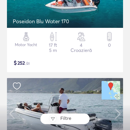
Poseidon Blu Water 170
Motor Yacht
17 ft
4
0
5 m
Croazieră
$
252
/zi
Filtre