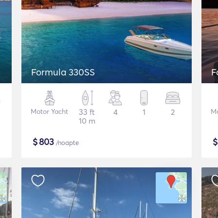
Formula 330SS
F
Motor Yacht
33 ft
4
1
2
Mo
10 m
$
803
/noapte