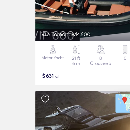
Vip Tomahawk 600
Motor Yacht
21 ft
8
0
6 m
Croazieră
$
631
/zi