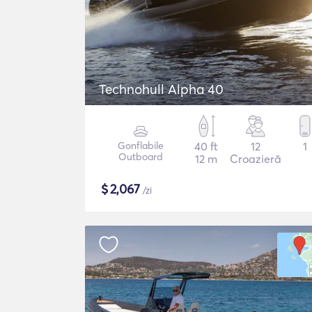
Technohull Alpha 40
Gonflabile
40 ft
12
1
Outboard
12 m
Croazieră
$
2,067
/zi