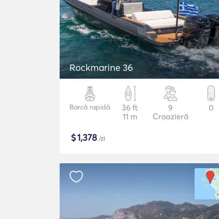
Rockmarine 36
Barcă rapidă
36 ft
9
0
11 m
Croazieră
$
1,378
/zi