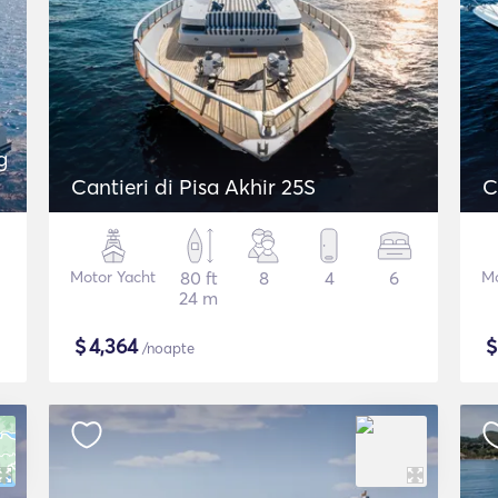
g
Cantieri di Pisa Akhir 25S
C
Motor Yacht
80 ft
8
4
6
Mo
24 m
$
4,364
/noapte