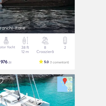
ranchi-Italie
otor Yacht
38 ft
8
2
12 m
Croazieră
$
976
5.0
/zi
(1
comentarii
)