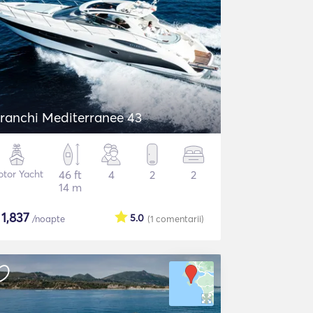
ranchi Mediterranee 43
tor Yacht
46 ft
4
2
2
14 m
$
1,837
5.0
/noapte
(1
comentarii
)