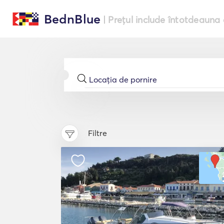
BednBlue
| Prețul include întotdeauna 
Filtre