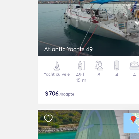
Atlantic Yachts 49
Yacht cu vele
49 ft
8
4
4
15 m
$
706
/noapte