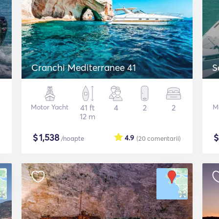
Cranchi Mediterranee 41
S
Motor Yacht
41 ft
4
2
2
M
12 m
$
1,538
4.9
/noapte
(20
comentarii
)