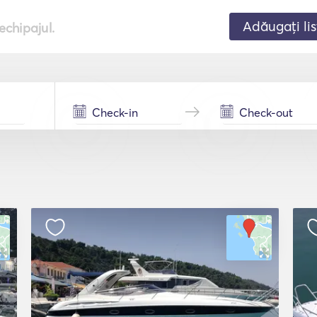
Adăugați lis
echipajul.