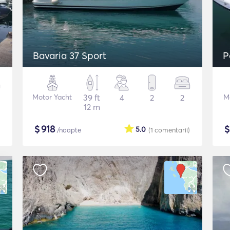
Bavaria 37 Sport
P
Motor Yacht
39 ft
4
2
2
M
12 m
$
918
5.0
/noapte
(1
comentarii
)