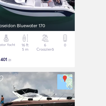
oseidon Bluewater 170
otor Yacht
16 ft
6
0
5 m
Croazieră
$
401
/zi