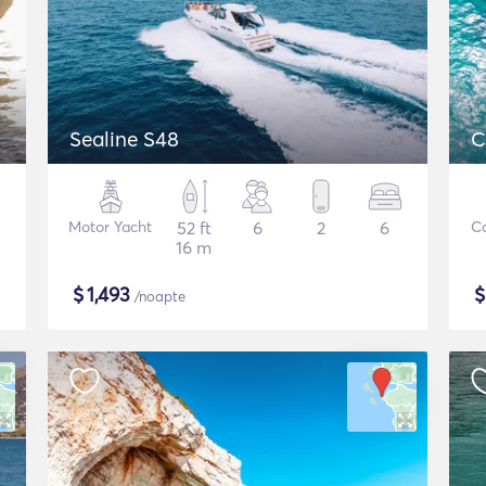
Sealine S48
C
Motor Yacht
52 ft
6
2
6
C
16 m
$
1,493
/noapte