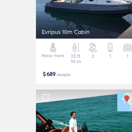
Evripus 10m Cabin
Motor Yacht
33 ft
2
1
1
10 m
$
689
/noapte