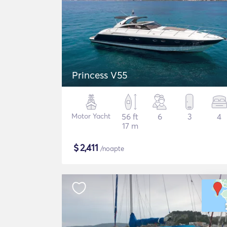
Princess V55
Motor Yacht
56 ft
6
3
4
17 m
$
2,411
/noapte