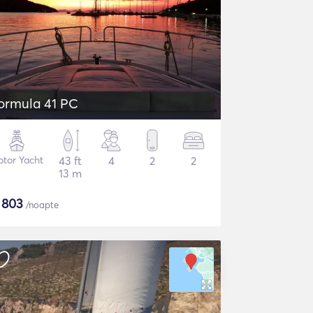
ormula 41 PC
tor Yacht
43 ft
4
2
2
13 m
$
803
/noapte