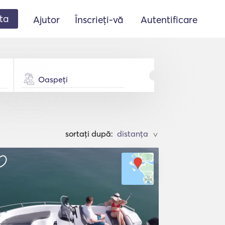
ta
Ajutor
Înscrieți-vă
Autentificare
Oaspeți
sortați după:
>