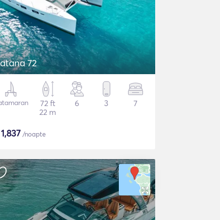
atana 72
atamaran
72 ft
6
3
7
22 m
$
1,837
/noapte