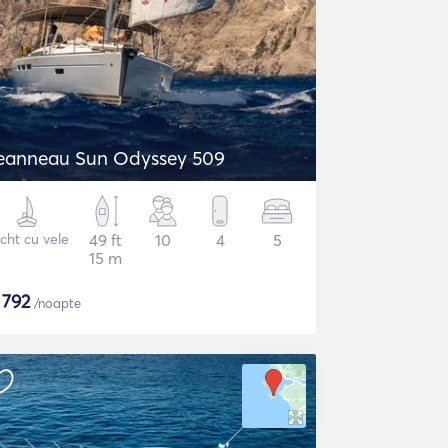
eanneau Sun Odyssey 509
cht cu vele
49 ft
10
4
5
15 m
$
792
/noapte