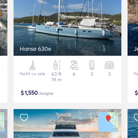
Hanse 630e
J
Yacht cu vele
63 ft
6
3
3
Ya
19 m
$
1,550
/noapte