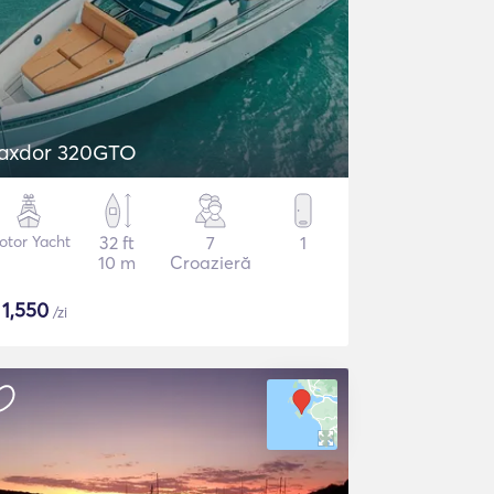
axdor 320GTO
otor Yacht
32 ft
7
1
10 m
Croazieră
$
1,550
/zi