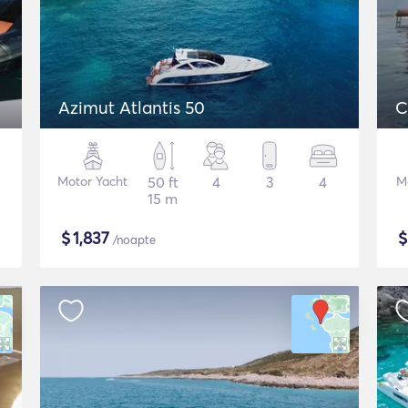
Azimut Atlantis 50
C
Motor Yacht
50 ft
4
3
4
M
15 m
$
1,837
/noapte