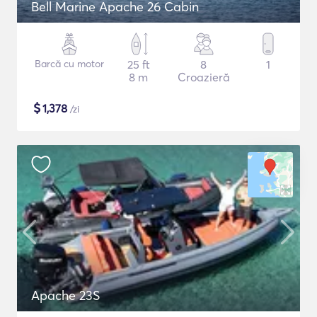
Bell Marine Apache 26 Cabin
Barcă cu motor
25 ft
8
1
8 m
Croazieră
$
1,378
/zi
Apache 23S