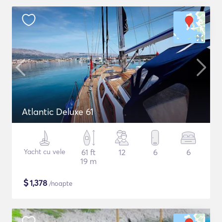
Atlantic Deluxe 61
Yacht cu vele
61 ft
12
6
6
19 m
$
1,378
/noapte