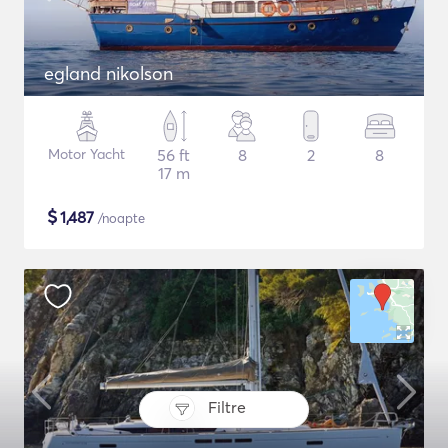
egland nikolson
Motor Yacht
56 ft
8
2
8
17 m
$
1,487
/noapte
Filtre