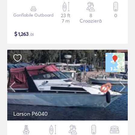
Gonflabile Outboard
23 ft
8
0
7 m
Croazieră
$
1,263
/zi
Larson P6040