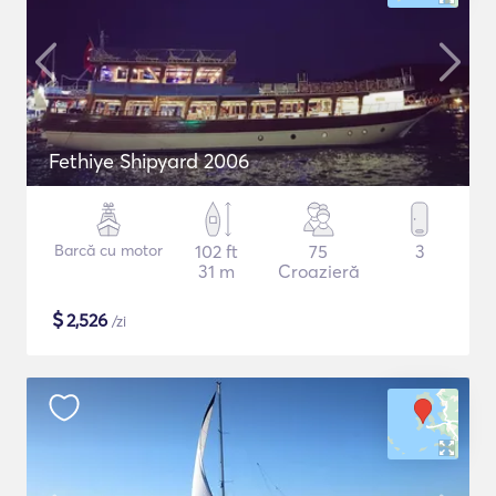
Fethiye Shipyard 2006
Barcă cu motor
102 ft
75
3
31 m
Croazieră
$
2,526
/zi