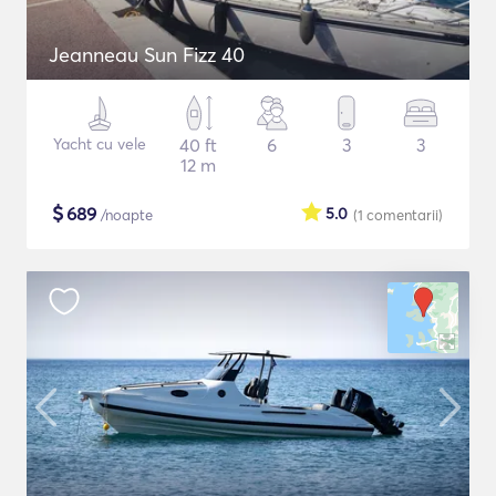
Jeanneau Sun Fizz 40
Yacht cu vele
40 ft
6
3
3
12 m
$
689
5.0
/noapte
(1
comentarii
)