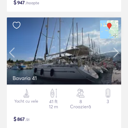
$
947
/noapte
Bavaria 41
Yacht cu vele
41 ft
8
3
12 m
Croazieră
$
867
/zi