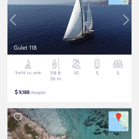
Gulet 118
Yacht cu vele
118 ft
10
5
5
36 m
$
9,188
/noapte