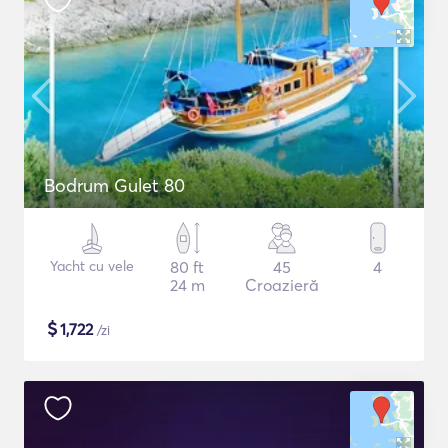
Bodrum Gulet 80
Yacht cu vele
80 ft
45
4
24 m
Croazieră
$
1,722
/zi