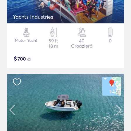
Yachts Industries
Motor Yacht
59 ft
40
0
18 m
Croazieră
$
700
/zi