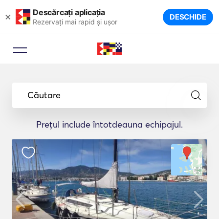
Descărcați aplicația
×
DESCHIDE
Rezervați mai rapid și ușor
Căutare
Prețul include întotdeauna echipajul.