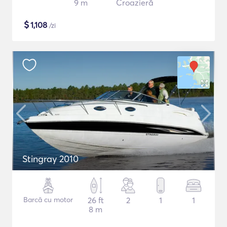
9 m
Croazieră
$
1,108
/zi
Stingray 2010
Barcă cu motor
26 ft
2
1
1
8 m