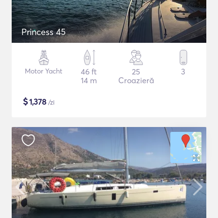
Princess 45
Motor Yacht
46 ft
25
3
14 m
Croazieră
$
1,378
/zi