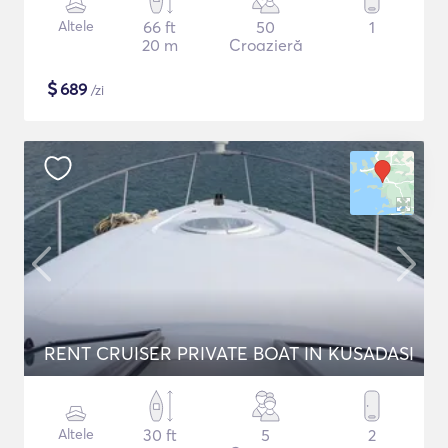
Altele
66 ft
50
1
20 m
Croazieră
$
689
/zi
RENT CRUISER PRIVATE BOAT IN KUSADASI
Altele
30 ft
5
2