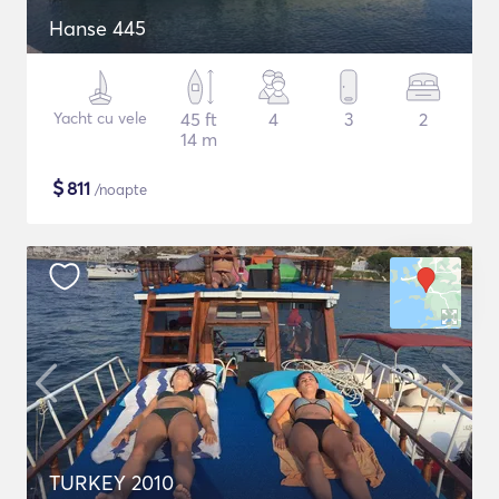
Hanse 445
Yacht cu vele
45 ft
4
3
2
14 m
$
811
/noapte
TURKEY 2010