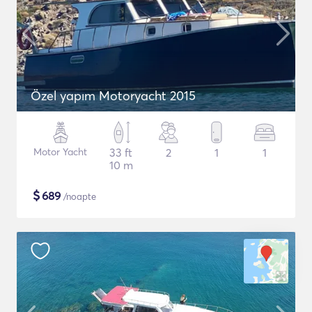
Özel yapım Motoryacht 2015
Motor Yacht
33 ft
2
1
1
10 m
$
689
/noapte