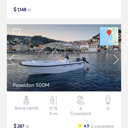
$
1,148
/zi
Poseidon 500M
Barcă rapidă
17 ft
4
0
5 m
Croazieră
$
287
4.9
/zi
(2
comentarii
)