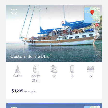
Custom Built GULET
Gulet
69 ft
12
6
6
21 m
$
1,205
/noapte