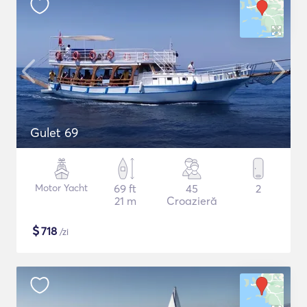
Gulet 69
Motor Yacht
69 ft
45
2
21 m
Croazieră
$
718
/zi