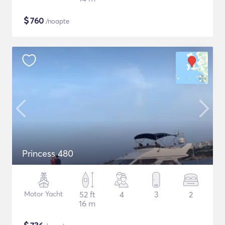
$
760
/noapte
Princess 480
Motor Yacht
52 ft
4
3
2
16 m