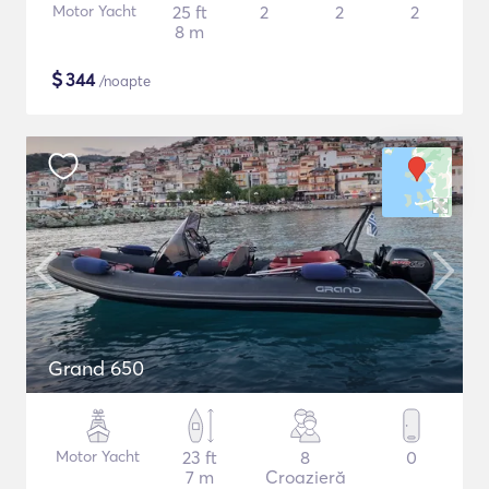
Motor Yacht
25 ft
2
2
2
8 m
$
344
/noapte
Grand 650
Motor Yacht
23 ft
8
0
7 m
Croazieră