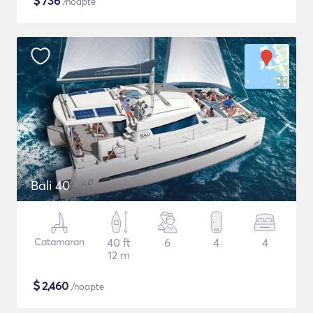
$
736
/noapte
Bali 40
Catamaran
40 ft
6
4
4
12 m
$
2,460
/noapte