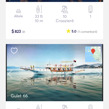
Altele
33 ft
10
1
10 m
Croazieră
$
823
5.0
/zi
(1
comentarii
)
Gulet 66