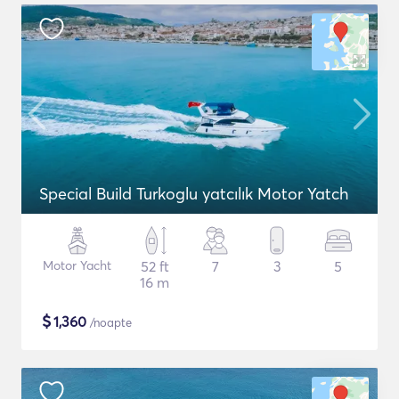
Special Build Turkoglu yatcılık Motor Yatch
Motor Yacht
52 ft
7
3
5
16 m
$
1,360
/noapte