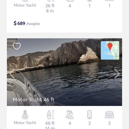
Motor Yacht
26 ft
4
1
1
8 m
$
689
/noapte
Motor Yacht 46 ft
Motor Yacht
46 ft
4
2
2
14 m