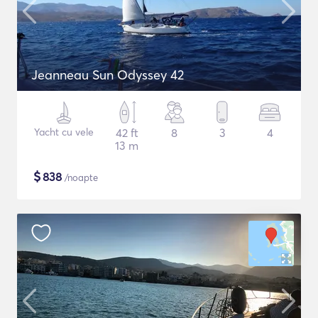
Jeanneau Sun Odyssey 42
Yacht cu vele
42 ft
8
3
4
13 m
$
838
/noapte