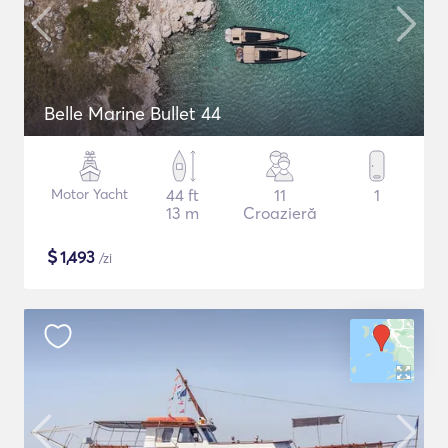
Belle Marine Bullet 44
Motor Yacht
44 ft
11
1
13 m
Croazieră
$
1,493
/zi