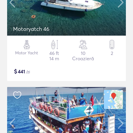
Motoryatch 46
Motor Yacht
46 ft
10
2
14 m
Croazieră
$
441
/zi