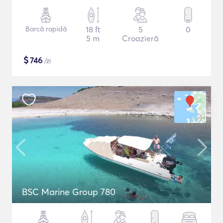
Barcă rapidă
18 ft
5
0
5 m
Croazieră
$
746
/zi
BSC Marine Group 780