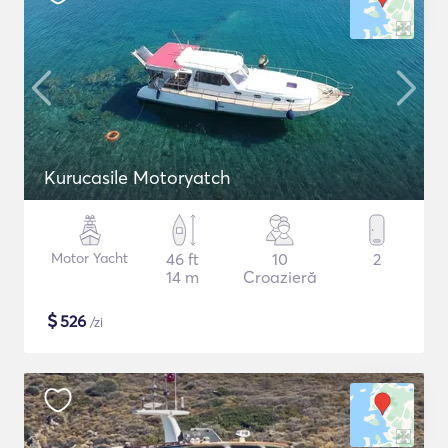
Kurucasile Motoryatch
Motor Yacht
46 ft
10
2
14 m
Croazieră
$
526
/zi