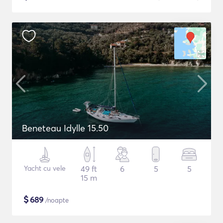
Beneteau Idylle 15.50
Yacht cu vele
49 ft
6
5
5
15 m
$
689
/noapte