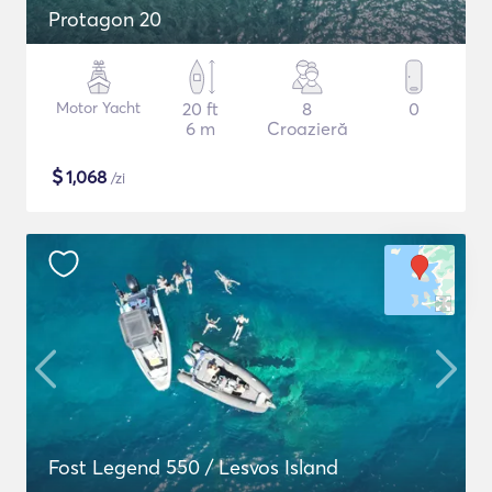
Protagon 20
Motor Yacht
20 ft
8
0
6 m
Croazieră
$
1,068
/zi
Fost Legend 550 / Lesvos Island